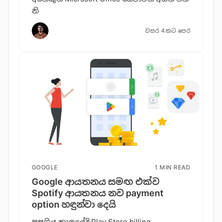
නි
වසර 4කට පෙර
GOOGLE
1 MIN READ
Google ආයතනය සමඟ එක්ව
Spotify ආයතනය නව payment
option හඳුන්වා දෙයි
පසුගිය කාලයේදි Play Store billing