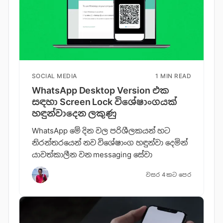
SOCIAL MEDIA
1 MIN READ
WhatsApp Desktop Version එක
සඳහා Screen Lock විශේෂාංගයක්
හඳුන්වාදෙන ලකුණු
WhatsApp මේ දින වල පරිශීලකයන් හට
නිරන්තරයෙන් නව විශේෂාංග හඳුන්වා දෙමින්
යාවත්කාලීන වන messaging සේවා
වසර 4කට පෙර