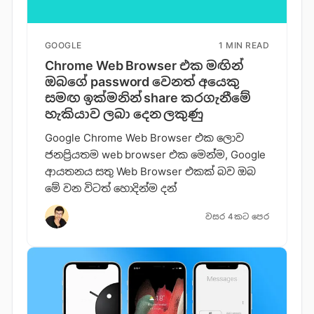
GOOGLE
1 MIN READ
Chrome Web Browser එක මඟින්
ඔබගේ password වෙනත් අයෙකු
සමඟ ඉක්මනින් share කරගැනීමේ
හැකියාව ලබා දෙන ලකුණු
Google Chrome Web Browser එක ලොව
ජනප්‍රියතම web browser එක මෙන්ම, Google
ආයතනය සතු Web Browser එකක් බව ඔබ
මේ වන විටත් හොදින්ම දන්
වසර 4කට පෙර