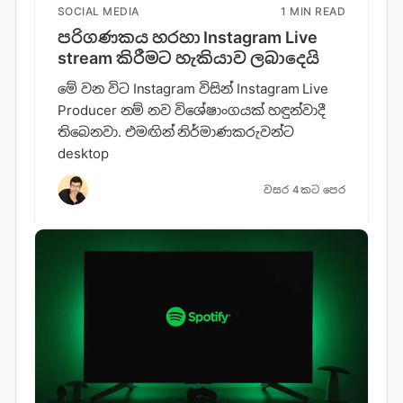
SOCIAL MEDIA
1 MIN READ
පරිගණකය හරහා Instagram Live
stream කිරීමට හැකියාව ලබාදෙයි
මේ වන විට Instagram විසින් Instagram Live
Producer නම් නව විශේෂාංගයක් හඳුන්වාදී
තිබෙනවා. එමඟින් නිර්මාණකරුවන්ට
desktop
වසර 4කට පෙර