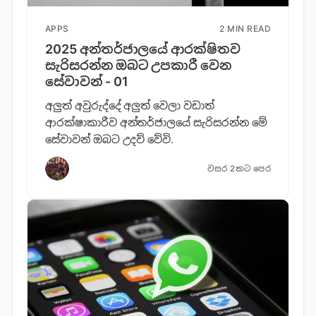
APPS
2 MIN READ
2025 අන්තර්ජාලයේ ආරක්ෂිතව
සැරිසරන්න ඔබට උපකාරී වෙන
සේවාවන් - 01
අලුත් අවුරුද්දේ අලුත් වෙලා වඩාත්
ආරක්ෂාකාරීව අන්තර්ජාලයේ සැරිසරන්න මේ
සේවාවන් ඔබට උදව් වේවි.
වසර 2කට පෙර