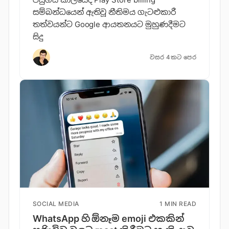
සම්බන්ධයෙන් ඇතිවූ නීතිමය ගැටළුකාරී
තත්වයන්ට Google ආයතනයට මුහුණදීමට
සිදු
වසර 4කට පෙර
SOCIAL MEDIA
1 MIN READ
WhatsApp හි ඕනෑම emoji එකකින්