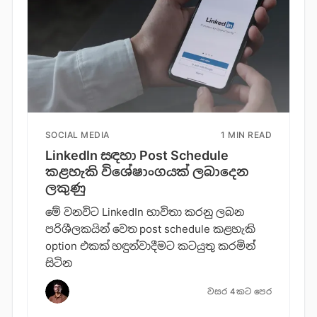
SOCIAL MEDIA
1 MIN READ
LinkedIn සඳහා Post Schedule
කළහැකි විශේෂාංගයක් ලබාදෙන
ලකුණු
මේ වනවිට LinkedIn භාවිතා කරනු ලබන
පරිශීලකයින් වෙත post schedule කළහැකි
option එකක් හඳුන්වාදීමට කටයුතු කරමින්
සිටින
වසර 4කට පෙර