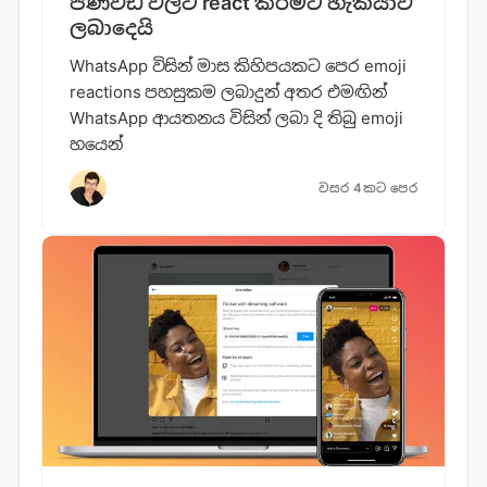
පණිවිඩ වලට react කිරීමට හැකියාව
ලබාදෙයි
WhatsApp විසින් මාස කිහිපයකට පෙර emoji
reactions පහසුකම ලබාදුන් අතර එමඟින්
WhatsApp ආයතනය විසින් ලබා දි තිබු emoji
හයෙන්
වසර 4කට පෙර