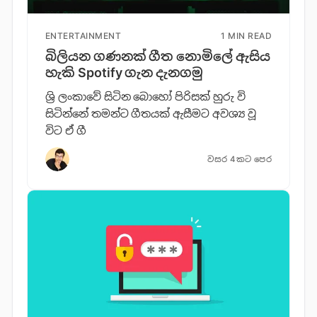
ENTERTAINMENT
1 MIN READ
බිලියන ගණනක් ගීත නොමිලේ ඇසිය
හැකි Spotify ගැන දැනගමු
ශ්‍රි ලංකාවේ සිටින බොහෝ පිරිසක් හුරු වි
සිටින්නේ තමන්ට ගීතයක් ඇසීමට අවශ්‍ය වූ
විට ඒ ගී
වසර 4කට පෙර