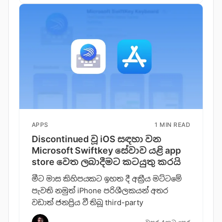
APPS
1 MIN READ
Discontinued වූ iOS සඳහා වන
Microsoft Swiftkey සේවාව යළි app
store වෙත ලබාදීමට කටයුතු කරයි
මීට මාස කිහිපයකට ඉහත දී අක්‍රීය මට්ටමේ
පැවති නමුත් iPhone පරිශීලකයන් අතර
වඩාත් ජනප්‍රිය වී තිබූ third-party