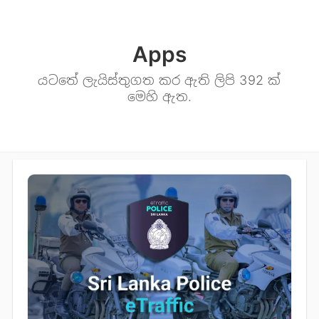
Apps
යටතේ ලැයිස්තුගත කර ඇති ලිපි 392 ක්
මෙහි ඇත.