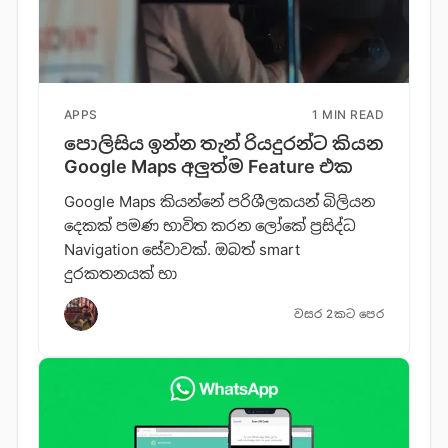
APPS
1 MIN READ
පොලිසිය ඉන්න තැන් රියදුරන්ට කියන
Google Maps අලුත්ම Feature එක
Google Maps කියන්නේ පරිශීලකයන් බිලියන
දෙකක් පමණ භාවිත කරන ලෝකේ ප්‍රසිද්ධ
Navigation සේවාවක්. ඔබත් smart
දුරකතනයක් භා
වසර 2කට පෙර