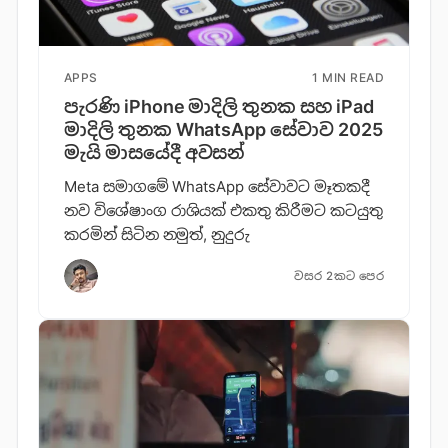
APPS
1 MIN READ
පැරණි iPhone මාදිලි තුනක සහ iPad
මාදිලි තුනක WhatsApp සේවාව 2025
මැයි මාසයේදී අවසන්
Meta සමාගමේ WhatsApp සේවාවට මෑතකදී
නව විශේෂාංග රාශියක් එකතු කිරීමට කටයුතු
කරමින් සිටින නමුත්, නුදුරු
වසර 2කට පෙර