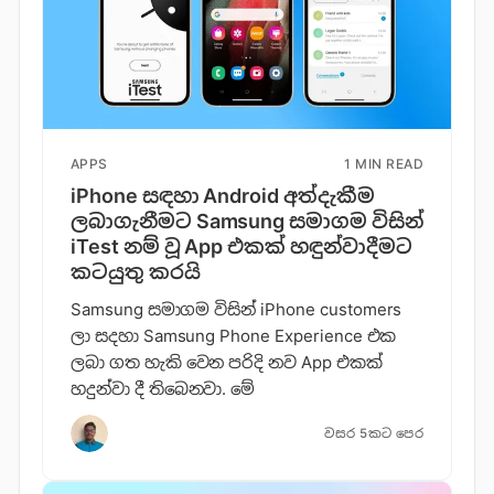
APPS
1 MIN READ
iPhone සඳහා Android අත්දැකීම
ලබාගැනීමට Samsung සමාගම විසින්
iTest නම් වූ App එකක් හඳුන්වාදීමට
කටයුතු කරයි
Samsung සමාගම විසින් iPhone customers
ලා සදහා Samsung Phone Experience එක
ලබා ගත හැකි වෙන පරිදි නව App එකක්
හදුන්වා දී තිබෙනවා. මේ
වසර 5කට පෙර