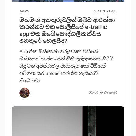
APPS
3 MIN READ
මහමඟ අනතුරුවලින් ඔබව ආරක්ෂා
කරන්නට එන පොලිසියේ e-traffic
app එ​ක ඔබේ පෞද්ගලිකත්වය
අනතුරේ හෙලයිද?
App එක ඔස්සේ ඡායාරූප සහ වීඩියෝ
මාධ්‍යයන් භාවිතයෙන් නීති උල්ලංඝනය කිරීම්
සිදු වන අවස්ථාවල ඡායාරූප හෝ වීඩියෝ
පටිගත කර upload කරන්න හැකියාව
තිබෙනවා.
වසර 2කට පෙර