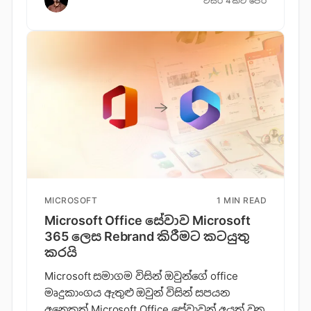
වසර 4කට පෙර
MICROSOFT
1 MIN READ
Microsoft Office සේවාව Microsoft
365 ලෙස Rebrand කිරීමට කටයුතු
කරයි
Microsoft සමාගම විසින් ඔවුන්ගේ office
මෘදුකාංගය ඇතුළු ඔවුන් විසින් සපයන
අනෙකුත් Microsoft Office සේවාවන් අයත් වන