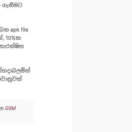
 ගැනීමට
බන apk file
ත්, 10%ක
නාරක්ෂිත
ත්හදාබලමින්
කවානුවක්
හ
GSM