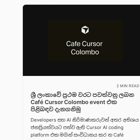
2 MIN READ
ශ්‍රී ලංකාවේ ප්‍රථම වරට පවත්වනු ලබන
Café Cursor Colombo event එක
පිළිබඳව දැනගනිමු
Developers සහ AI නිර්මාණකරුවන් අතර අතිශය
ජනප්‍රියත්වයට පත්ව ඇති Cursor AI coding
platform එක මගින් සංවිධානය කර න Café