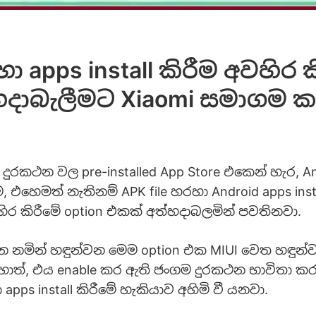
ා apps install කිරීම අවහිර ක
දාබැලීමට Xiaomi සමාගම ක
දුරකථන වල pre-installed App Store එකෙන් හැර, A
ීම, එහෙමත් නැතිනම් APK file හරහා Android apps inst
ිර කිරීමේ option එකක් අත්හදාබලමින් පවතිනවා.
න නමින් හඳුන්වන මෙම option එක MIUI වෙත හඳුන්ව
ොත්, එය enable කර ඇති ජංගම දුරකථන භාවිතා ක
 apps install කිරීමේ හැකියාව අහිමි වී යනවා.