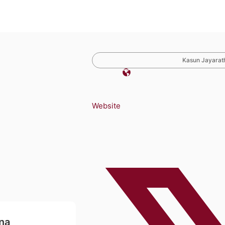
Kasun Jayarath
Website
na