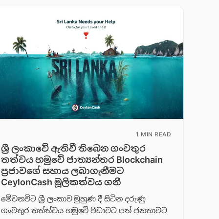
1 MIN READ
ශ්‍රී ලංකාවේ ඇතිවී තිබෙන ගංවතුර
තත්වය හමුවේ ජාත්‍යන්තර Blockchain
ප්‍රජාවගේ සහාය ලබාගැනීමට
CeylonCash මූලිකත්වය ග​නී
මේවනවිට ශ්‍රී ලංකාව මුහුණ දී සිටින දරුණු
ගංවතුර තත්ත්වය හමුවේ පීඩාවට පත් ජනතාවට