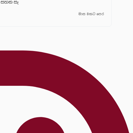
සහන සැ
මාස 8කට පෙර