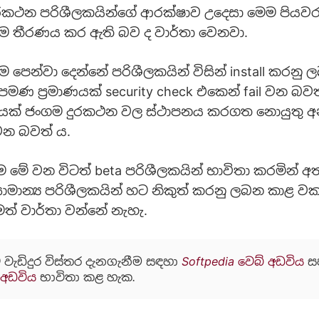
රකථන පරිශීලකයින්ගේ ආරක්ෂාව උදෙසා මෙම පියවර
ම තීරණය කර ඇති බව ද වාර්තා වෙනවා.
 පෙන්වා දෙන්නේ පරිශීලකයින් විසින් install කරනු ල
පමණ ප්‍රමාණයක් security check එකෙන් fail වන බව
ණයක් ජංගම දුරකථන වල ස්ථාපනය කරගත නොයුතු අ
න බවත් ය.
මේ වන විටත් beta පරිශීලකයින් භාවිතා කරමින් අ
 සාමාන්‍ය පරිශීලකයින් හට නිකුත් කරනු ලබන කාළ ව
ත් වාර්තා වන්නේ නැහැ.
 වැඩිදුර විස්තර දැනගැනීම සඳහා
Softpedia වෙබ් අඩවිය
ස
 අඩවිය
භාවිතා කළ හැක.