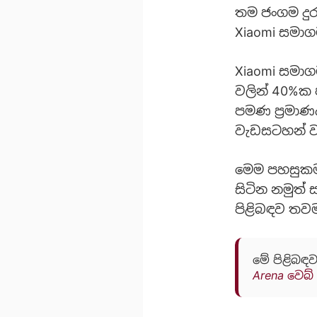
තම ජංගම දු
Xiaomi සමාග
Xiaomi සමාගම
වලින් 40%ක 
පමණ ප්‍රමා
වැඩසටහන් ව
මෙම පහසුකම 
සිටින නමුත්
පිළිබඳව තවම
මේ පිළිබඳව
Arena වෙබ්