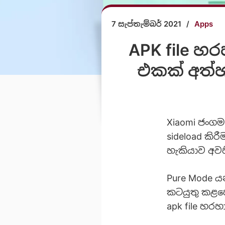
7 සැප්තැම්බර් 2021
/
Apps
APK file හරහ
එකක් අත්හ
Xiaomi ජංගම 
sideload කිර
හැකියාව අවහ
Pure Mode ය
කටයුතු කළහ
apk file හරහා