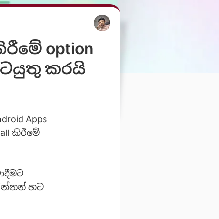
ිරීමේ option
ටයුතු කරයි
ndroid Apps
all කිරීමේ
ාදීමට
රන්නන් හට