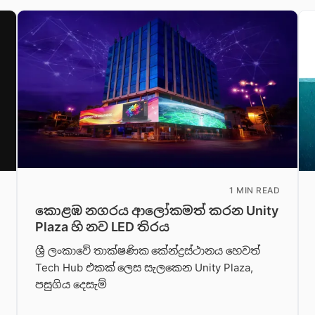
1 MIN READ
කොළඹ නගරය ආලෝකමත් කරන Unity
Plaza හි නව LED තිරය
ශ්‍රී ලංකාවේ තාක්ෂණික කේන්ද්‍රස්ථානය හෙවත්
Tech Hub එකක් ලෙස සැලකෙන Unity Plaza,
පසුගිය දෙසැම්