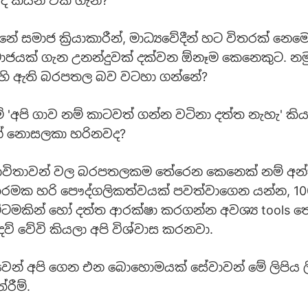
ද කියන එක ගැන?
 සමාජ ක්‍රියාකාරීන්, මාධ්‍යවේදීන් හට විතරක් නෙමෙ
ාජයක් ගැන උනන්දුවක් දක්වන ඕනෑම කෙනෙකුට. නමුත
ෙහි ඇති බරපතල බව වටහා ගන්නේ?
් 'අපි ගාව නම් කාටවත් ගන්න වටිනා දත්ත නැහැ' කි
් නොසලකා හරිනවද?
විතාවන් වල බරපතලකම තේරෙන කෙනෙක් නම් අන්
තරමක හරි පෞද්ගලිකත්වයක් පවත්වාගෙන යන්න, 1
ට්ටමකින් හෝ දත්ත ආරක්ෂා කරගන්න අවශ්‍ය tools 
දව් වේවි කියලා අපි විශ්වාස කරනවා.
ාවෙන් අපි ගෙන එන බොහොමයක් සේවාවන් මේ ලිපිය
රීම්.