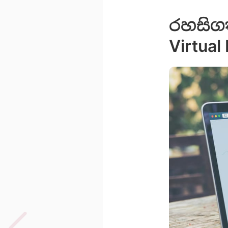
රහසිග
Virtual