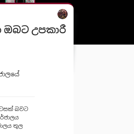
න ඔබට උපකාරී
්ජාලයේ
ොටසක් බවට
තර්ජාලය
ජාලය තුල