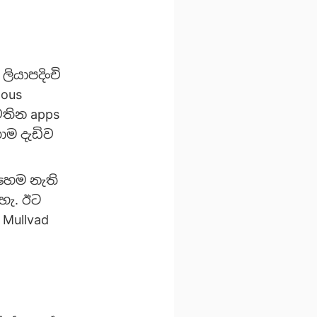
ියාපදිංචි
ous
තින apps
ම දැඩිව
හෙම නැති
හැ. ඊට
Mullvad