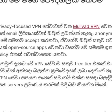
ivacy-focused VPN සේවාවක් වන
Mullvad VPN
වෙත ල
 email ලිපිනයක්වත් ඔවුන් ලබන්නේ නැහැ. anonym
 මේ සමගම accept කරනවා, ඒවගේම ඔවුන් සතුව පව
් open-source apps වෙනවා වගේම මේ සමගම ඉතා
policy එකක් පවත්වාගෙන යනවා.
ුත් දැනට මේ VPN සේවාව සතුව free tier එකක් එ
ේවාවන් අත්හදා බලන්න ක්‍රමවේදයක් ලබා දෙන්නේ නැ
N සේවා සපයන අනෙක් සමාගම් එක්ක සසඳා බලද්දී 
ෙන servers ප්‍රමාණය තරමක් මදි බව කියන්න ඕනේ.