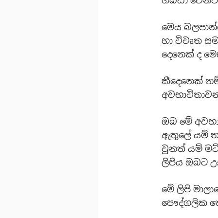
ගබඩා වෙනව
මෙය බලපාන්නේ
හා විවෘත සම
දෙනෙක් ද ම
කීදෙනෙක් නම
අවභාවිතාවන
ඔබ මේ අවභා
ඇතුලේ යම් 
වුනත් යම් ම
ලිපිය ඔබට උ
මේ ලිපි මාල
පෞද්ගලික තේ