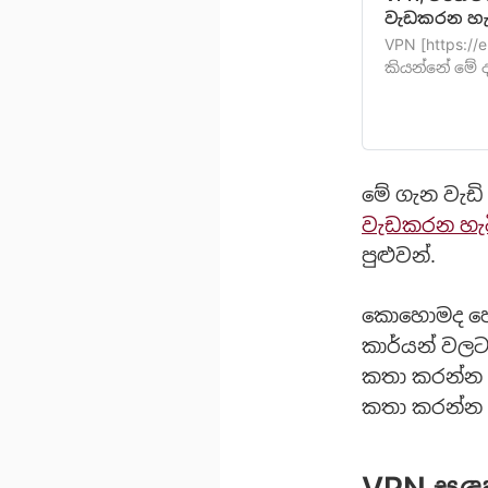
වැඩකරන හැට
VPN [https://e
කියන්නේ මේ 
ගොඩ දෙනෙකුට
වැඩ කරන්න
මේ ගැන වැඩි
වැඩකරන හැට
පුළුවන්.
කොහොමද හො
කාර්යන් වලට
කතා කරන්න අ
කතා කරන්න 
VPN සඳ