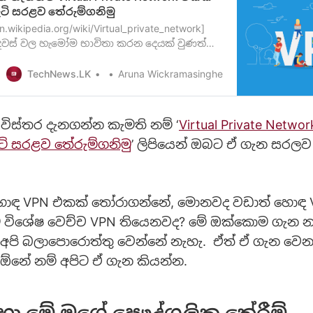
ි සරළව තේරුම්ගනිමු
n.wikipedia.org/wiki/Virtual_private_network]
දවස් වල හැමෝම භාවිතා කරන දෙයක් වුණත්
 තමන් මේ භාවිතා කරන දේ පිළිබඳව වත්, ඒක
ේ කොහො
TechNews.LK
Aruna Wickramasinghe
 විස්තර දැනගන්න කැමති නම් ‘
Virtual Private Netwo
ි සරළව තේරුම්ගනිමු
’ ලිපියෙන් ඔබට ඒ ගැන සරල
ඳ VPN එකක් තෝරාගන්නේ, මොනවද වඩාත් හොඳ 
 විශේෂ වෙච්ච VPN තියෙනවද? මේ ඔක්කොම ගැන නම
පි බලාපොරොත්තු වෙන්නේ නැහැ. ඒත් ඒ ගැන වෙනම
ඕනේ නම් අපිට ඒ ගැන කියන්න.
හා මේ මගේ පෞද්ගලික තේරීම්