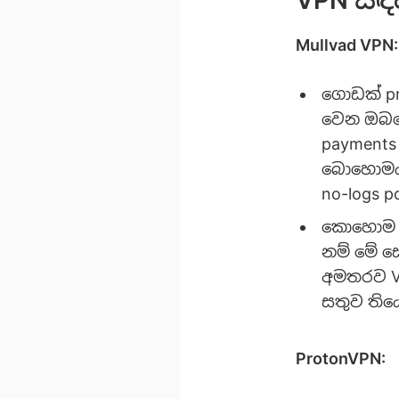
Mullvad VPN:
ගොඩක් pr
වෙන ඔබගේ
payments
බොහොමයක
no-logs 
කොහොම නම
නම් මේ ස
අමතරව VP
සතුව තිය
ProtonVPN: