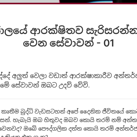
ජාලයේ ආරක්ෂිතව සැරිසරන්
වෙන සේවාවන් - 01
ුද්දේ අලුත් වෙලා වඩාත් ආරක්ෂාකාරීව අන්තර
 මේ සේවාවන් ඔබට උදව් වේවි.
, කෘතීම බුද්ධි වැඩසටහන් අපේ දෛනික ජීවිතයේ ක
සන්. හැබැයි ඔබ හිතුවද ඔබව කොයි තරම් නම් අන්
 වෙනවද? ඔබේ පෞද්ගලික දත්ත කොයි තරම් අන්තර්