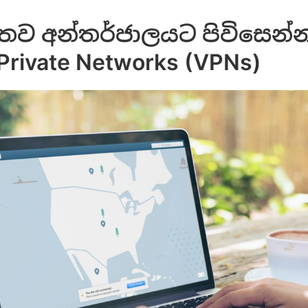
තව අන්තර්ජාලයට පිවිසෙන්
 Private Networks (VPNs)