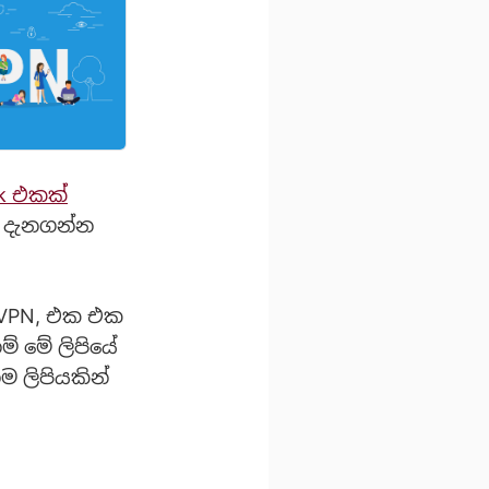
rk එකක්
ව දැනගන්න
VPN, එක එක
් මේ ලිපියේ
 ලිපියකින්