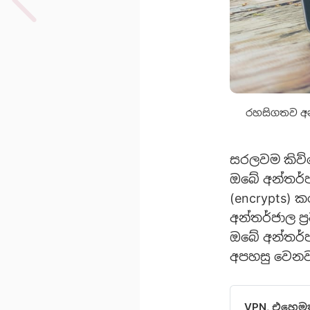
රහසිගතව අන්ත
සරලවම කිව්
ඔබේ අන්තර්
(encrypts) 
අන්තර්ජාල ප්
ඔබේ අන්තර්ජ
අපහසු වෙනව
VPN, එහෙමත්