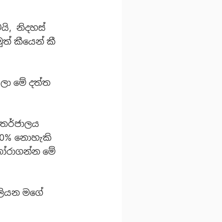
යි, නිදහස්
් කීයෙන් කී
යලා මේ දත්ත
තර්ජාලය
00% නොහැකි
තෝරාගන්න මේ
 ලියන මගේ