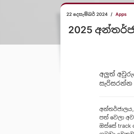
22 දෙසැම්බර් 2024
/
Apps
2025 අන්තර්
අලුත් අවුර
සැරිසරන්න
අන්තර්ජාලය
පත් වෙලා අව
ඔස්සේ track