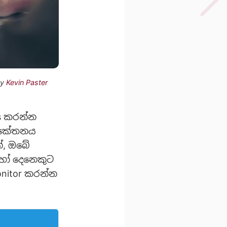
y
 Kevin Paster
s කරන්න
සංකේතනය
්, ඔබේ
බොහෝ දෙනෙකුට
onitor කරන්න