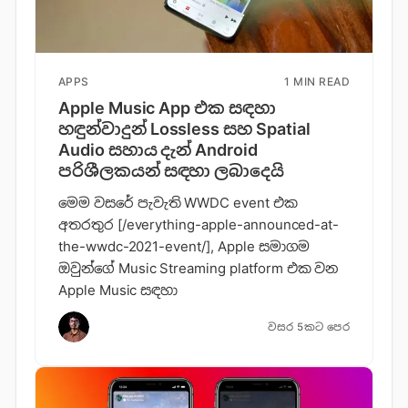
APPS
1 MIN READ
Apple Music App එක සඳහා
හඳුන්වාදුන් Lossless සහ Spatial
Audio සහාය දැන් Android
පරිශීලකයන් සඳහා ලබාදෙයි
මෙම වසරේ පැවැති WWDC event එක
අතරතුර [/everything-apple-announced-at-
the-wwdc-2021-event/], Apple සමාගම
ඔවුන්ගේ Music Streaming platform එක වන
Apple Music සඳහා
වසර 5කට පෙර