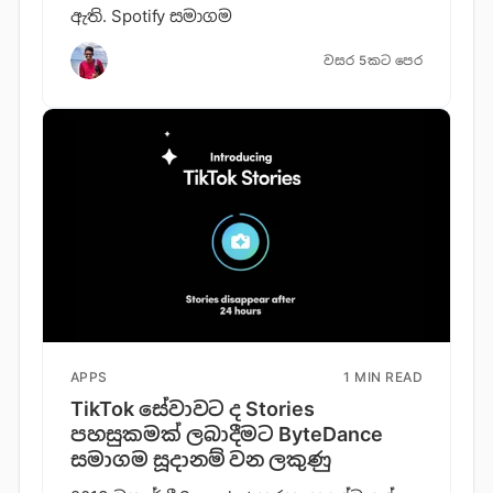
ඇති. Spotify සමාගම
වසර 5කට පෙර
APPS
1 MIN READ
TikTok සේවාවට ද Stories
පහසුකමක් ලබාදීමට ByteDance
සමාගම සූදානම් වන ලකුණු