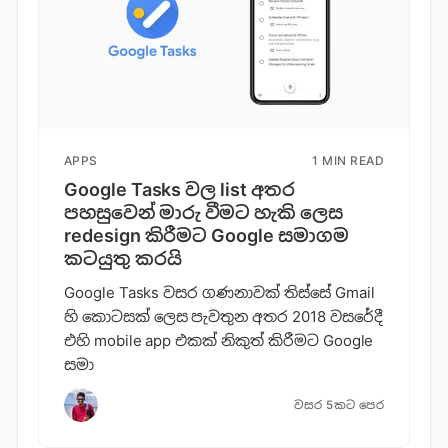
APPS
1 MIN READ
Google Tasks වල list අතර
පහසුවෙන් මාරු වීමට හැකි ලෙස
redesign කිරීමට Google සමාගම
කටයුතු කරයි
Google Tasks වසර ගණනාවක් තිස්සේ Gmail
හි කොටසක් ලෙස පැවතුන අතර 2018 වසරේදී
එහි mobile app එකක් නිකුත් කිරීමට Google
සමා
වසර 5කට පෙර