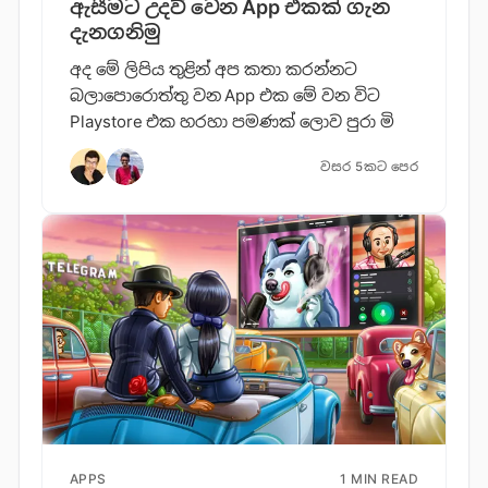
ඇසීමට උදව් වෙන App එකක් ගැන
දැනගනිමු
අද මේ ලිපිය තුළින් අප කතා කරන්නට
බලාපොරොත්තු වන App එක මේ වන විට
Playstore එක හරහා පමණක් ලොව පුරා මි
වසර 5කට පෙර
APPS
1 MIN READ