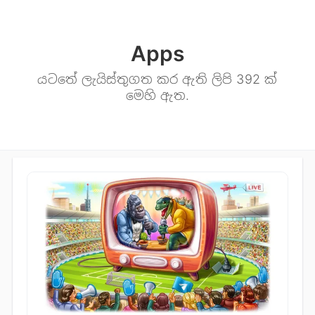
Apps
යටතේ ලැයිස්තුගත කර ඇති ලිපි 392 ක්
මෙහි ඇත.