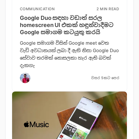
COMMUNICATION
2 MIN READ
Google Duo සඳහා වඩාත් සරල
homescreen UI එකක් හඳුන්වාදීමට
Google සමාගම කටයුතු කරයි
Google සමාගම විසින් Google meet වෙත
වැඩි අවධානයක් ලබා දී ඇති නිසා Google Duo
සේවාව තරමක් නොසලකා හැර ඇති බවක්
දැකගැ
වසර 5කට පෙර