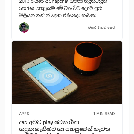
2013 වසරේ දී Snapchat හරහා හදුන්වාදුන්
Stories පහසුකම මේ වන විට ලොව පුරා
මිලියන ගණන් දෙනා එදිනෙදා භාවිතා
වසර 5කට පෙර
APPS
1 MIN READ
අප අවට play වෙන ගීත
හදුනාගැනීමට හා පහසුවෙන් නැවත