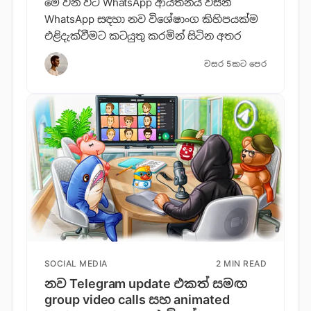
‌මේ වන විට WhatsApp ආයතනය විසින්
WhatsApp සඳහා නව විශේෂාංග කිහිපයක්ම
එළිදැක්වීමට කටයුතු කරමින් සිටින අතර
වසර 5කට පෙර
SOCIAL MEDIA
2 MIN READ
නව Telegram update එකත් සමඟ
group video calls සහ animated