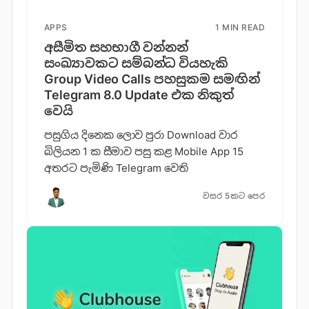
APPS
1 MIN READ
අසීමිත සහභාගී වන්නන්
සංඛ්‍යාවකට සම්බන්ධ වියහැකි
Group Video Calls පහසුකම සමඟින්
Telegram 8.0 Update එක නිකුත්
වෙයි
පසුගිය දිනෙක ලොව පුරා Download වාර
බිලියන 1 ක සීමාව පසු කළ Mobile App 15
අතරට පැමිණි Telegram වෙති
වසර 5කට පෙර