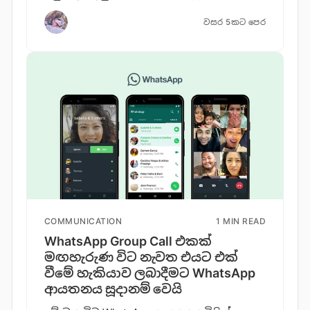
වසර 5කට පෙර
COMMUNICATION
1 MIN READ
WhatsApp Group Call එකක්
මඟහැරුණ විට නැවත එයට එක්
වීමේ හැකියාව ලබාදීමට WhatsApp
ආයතනය සූදානම් වෙයි