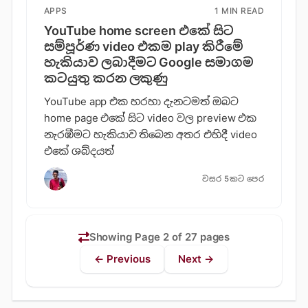
APPS
1 MIN READ
YouTube home screen එකේ සිට
සම්පූර්ණ video එකම play කිරීමේ
හැකියාව ලබාදීමට Google සමාගම
කටයුතු කරන ලකුණු
YouTube app එක හරහා දැනටමත් ඔබට
home page එකේ සිට video වල preview එක
නැරඹීමට හැකියාව තිබෙන අතර එහිදී video
එකේ ශබ්දයත්
වසර 5කට පෙර
Showing Page 2 of 27 pages
← Previous
Next →