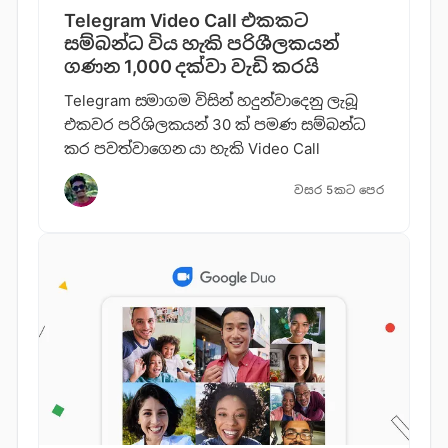
Telegram Video Call එකකට
සම්බන්ධ විය හැකි පරිශීලකයන්
ගණන 1,000 දක්වා වැඩි කරයි
Telegram සමාගම විසින් හදුන්වාදෙනු ලැබූ
එකවර පරිශිලකයන් 30 ක් පමණ සම්බන්ධ
කර පවත්වාගෙන යා හැකි Video Call
වසර 5කට පෙර