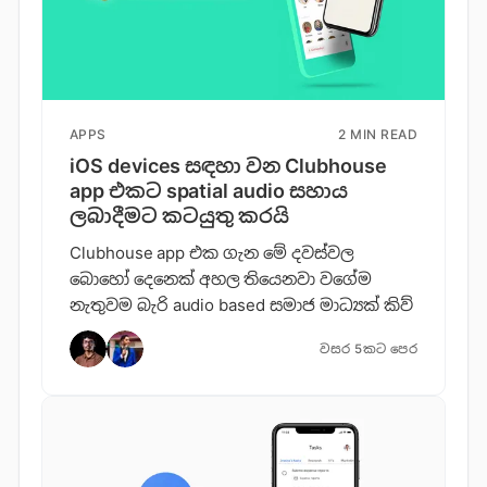
APPS
2 MIN READ
iOS devices සඳහා වන Clubhouse
app එකට spatial audio සහාය
ලබාදීමට කටයුතු කරයි
Clubhouse app එක ගැන මේ දවස්වල
බොහෝ දෙනෙක් අහල තියෙනවා වගේම
නැතුවම බැරි audio based සමාජ මාධ්‍යක් කිව්
වසර 5කට පෙර