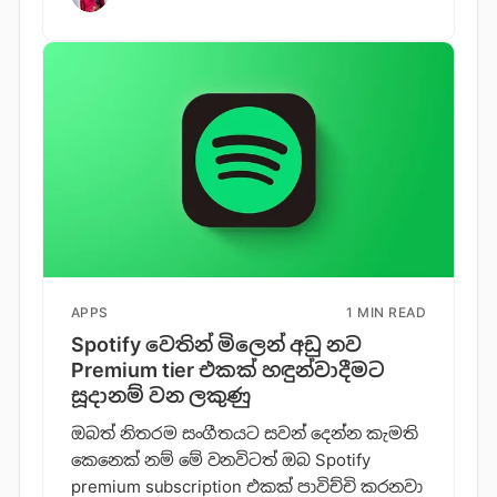
APPS
1 MIN READ
Spotify වෙතින් මිලෙන් අඩු නව
Premium tier එකක් හඳුන්වාදීමට
සූදානම් වන ලකුණු
ඔබත් නිතරම සංගීතයට සවන් දෙන්න කැමති
කෙනෙක් නම් මේ වනවිටත් ඔබ Spotify
premium subscription එකක් පාවිච්චි කරනවා