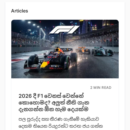
Articles
2 MIN READ
2026 දී F1 වෙනස් වෙන්නේ
කොහොමද? අලුත් නීති ගැන
දැනගන්න ඕන හැම දෙයක්ම
පල පුරුද්ද සහ තීරණ ගැනීමේ හැකියාව
දෙකම තියෙන රියදුරන්ට තරඟ ජය ගන්න