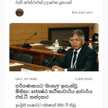
වැඩි අවස්ථාවක් උදාවෙන යුගයක්.
මාස 6කට පෙර
HALL OF FAME
2 MIN READ
පරිගණකයට 'සිංහල' ඉගැන්වූ
මිනිසා: ජ්‍යෙෂ්ඨ කථිකාචාර්ය ආචාර්ය
එස්.ටී. නන්දසාර
ඉංග්‍රීසි භාෂාවට පමණක් සීමා වී තිබූ