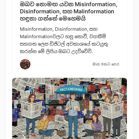
ඔබව නොමඟ යවන Misinformation,
Disinformation, සහ Malinformation
හඳුනා ගන්නේ මෙහෙමයි
Misinformation, Disinformation, සහ
Malinformationවලට හසු නොවී, වගකීම්
සහගත ලෙස ඩිජිටල් අවකාශයේ කටයුතු
කරන්න මේ ලිපිය ඔබට උදව්වේවි.
මාස 9කට පෙර