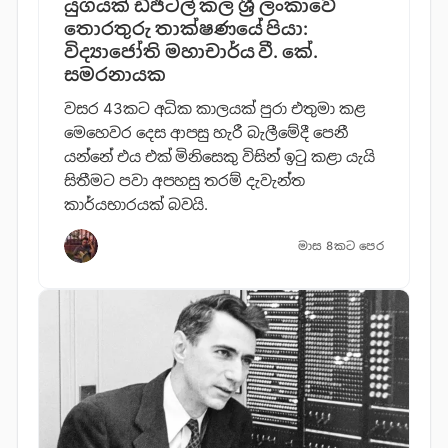
යුගයක් ඩිජිටල් කල ශ්‍රී ලංකාවේ
තොරතුරු තාක්ෂණයේ පියා:
විද්‍යාජෝති මහාචාර්ය වී. කේ.
සමරනායක
වසර 43කට අධික කාලයක් පුරා එතුමා කළ
මෙහෙවර දෙස ආපසු හැරී බැලීමේදී පෙනී
යන්නේ එය එක් මිනිසෙකු විසින් ඉටු කළා යැයි
සිතීමට පවා අපහසු තරම් දැවැන්ත
කාර්යභාරයක් බවයි.
මාස 8කට පෙර