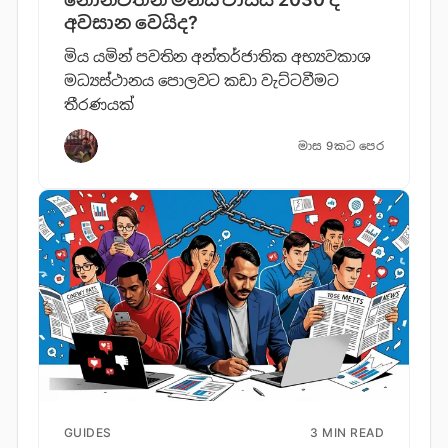
අවසාන වෙයිද?
මිය යමින් පවතින අන්තර්ජාතික අභ්‍යවකාශ
මධ්‍යස්ථානය පොලවට කඩා වැට්ටවීමට
තීරණයක්
මාස 9කට පෙර
GUIDES
3 MIN READ