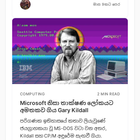
මාස 9කට පෙර
COMPUTING
2 MIN READ
Microsoft නිසා තාක්ෂණ ලෝකයට
අමතකව ගිය Gary Kildall
පරිගණක ඉතිහාසයේ කතාව ලියැවුණේ
ජයග්‍රාහකයා වූ MS-DOS වටා වන අතර,
Kildall සහ CP/M අඳුරේම සැඟවී ගියා.