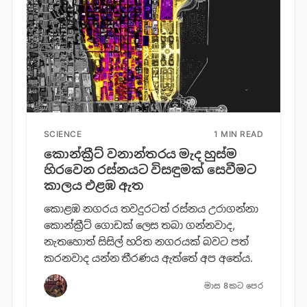
SCIENCE
1 MIN READ
කොන්ක්‍රීට් වනාන්තරය මැද හුස්ම
හිරවෙන රස්නයට විසඳුමක් සෙවීමට
කාලය එළඹ ඇත
කොළඹ නගරය තවදුරටත් රස්නය උරාගන්නා
කොන්ක්‍රීට් ගොඩක් ලෙස තබා ගන්නවාද,
නැතහොත් සිසිල් හරිත නගරයක් බවට පත්
කරනවාද යන්න තීරණය ඇත්තේ අප අතේය.
මාස 8කට පෙර