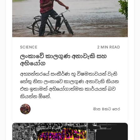
SCIENCE
2 MIN READ
ලංකාවේ කාලගුණ අනාවැකි සහ
අභියෝග
අභ්‍යන්තරයේ සංකීර්ණ භූ විෂමතාවයන් වැනි
හේතු නිසා ලංකාවෙ කාලගුණ අනාවැකි කියන
එක ඉතාමත් අභියෝගාත්මක කාර්යයක් බව
කියන්න ඕනේ.
මාස 8කට පෙර