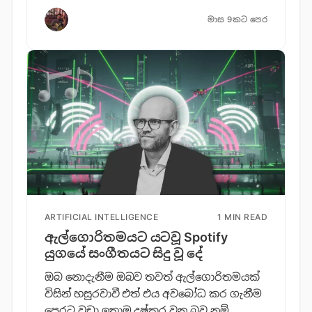
මාස 9කට පෙර
ARTIFICIAL INTELLIGENCE
1 MIN READ
ඇල්ගොරිතමයට යටවූ Spotify
යුගයේ සංගීතයට සිදු වූ දේ
ඔබ නොදැනීම ඔබව තවත් ඇල්ගොරිතමයක්
විසින් හසුරවාවී එත් එය අවබෝධ කර ගැනීම
පෙරට වඩා ඉතාම දුෂ්කර වන බව නම්