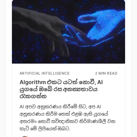
ARTIFICIAL INTELLIGENCE
2 MIN READ
Algorithm එකට යටත් නොවී, AI
යුගයේ ඔබේ රස අනන්‍යතාවය
රැකගන්න
AI අපව අනුකරණය කිරීමේ සිට, අප AI
අනුකරණය කිරීම තෙක් එළඹ ඇති යුගයේ
අතරමං නොවී සවිඥානිකව නිර්මාණශීලී වන
හැටි මේ ලිපියෙන් ඔබට.