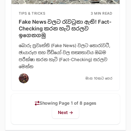
TIPS & TRICKS
3 MIN READ
Fake News වලට රැවටුනා ඇති! Fact-
Checking කරන හැටි සරලව
ඉගෙනගමු
බොරු ප්‍රවෘත්ති (Fake News) වලට නොරැවටී,
ඡායාරූප සහ වීඩියෝ වල සත්‍යතාවය ඔබම
පරීක්ෂා කරන හැටි (Fact-Checking) සරලව
මෙන්න
මාස 10කට පෙර
Showing Page 1 of 8 pages
Next →