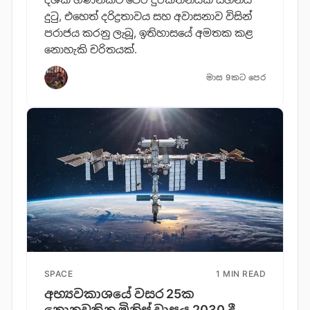
දුටු, එහෙත් දරිද්‍රතාවය සහ අවාසනාව විසින්
පරාජය කරනු ලැබූ, ඉතිහාසයේ අමතක කළ
නොහැකි චරිතයක්.
මාස 9කට පෙර
SPACE
1 MIN READ
අභ්‍යවකාශයේ වසර 25ක
නොනවතින මිනිස් වාසය 2030 දී