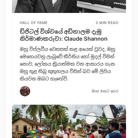
HALL OF FAME
3 MIN READ
ඩිජිටල් විශ්වයේ අඩිතාලම දැමු
නිර්මාණකරුවා: Claude Shannon
ඔහු විප්ලවීය වෙනසක් කළ අයෙක් වුවද, ඔහු
මෙහෙයවනු ලැබුවේ කීර්තිය හෝ මුදල් විසින්
නොව, ලෝකය ක්‍රියාත්මක වන ආකාරය ගැන
ඔහු තුළ තිබූ කුතුහලය විසින් බව මේ ලිපිය
කියවන ඔබට හැඟේවි.
මාස 8කට පෙර