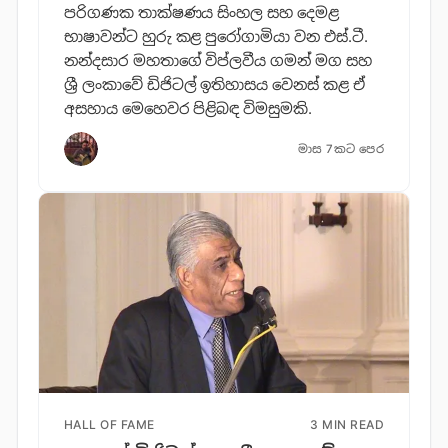
පරිගණක තාක්ෂණය සිංහල සහ දෙමළ
භාෂාවන්ට හුරු කළ පුරෝගාමියා වන එස්.ටී.
නන්දසාර මහතාගේ විප්ලවීය ගමන් මග සහ
ශ්‍රී ලංකාවේ ඩිජිටල් ඉතිහාසය වෙනස් කළ ඒ
අසහාය මෙහෙවර පිළිබඳ විමසුමකි.
මාස 7කට පෙර
HALL OF FAME
3 MIN READ