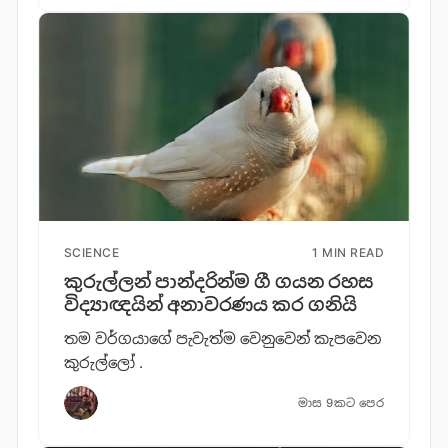
SCIENCE
1 MIN READ
කුරුල්ලන් පාන්දරින්ම ගී ගයන රහස
විද්‍යාඥයින් අනාවරණය කර ගනියි
තම වර්ගයාගේ පැවැත්ම වෙනුවෙන් කැපවෙන
කුරුල්ලෝ .
මාස 9කට පෙර