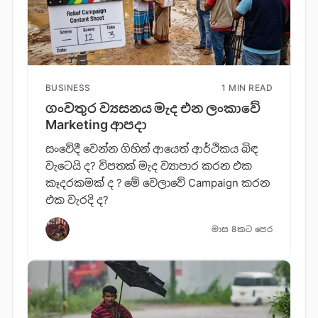
BUSINESS
1 MIN READ
ගංවතුර ව්‍යසනය මැද එන ලංකාවේ
Marketing ආපදා
සංවේදී වෙන්න ගිහින් ආයෙත් ආර්ථිකය බිඳ
වැටෙයි ද? විපතක් මැද ව්‍යාපාර කරන එක
කෑදරකමක් ද ? මේ වෙලාවේ Campaign කරන
එක වැරදි ද?
මාස 8කට පෙර