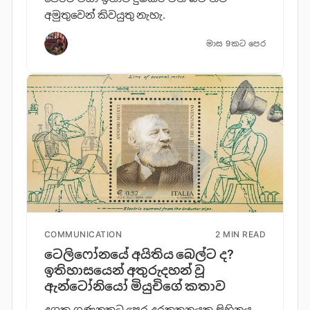
අමුතුවෙන් කිවයුතු නැහැ.
මාස 9කට පෙර
COMMUNICATION
2 MIN READ
ටෙලිෆෝනයේ අයිතිය බෙල්ට ද?
ඉතිහාසයෙන් අතුරුදහන් වූ
ඇන්ටෝනියෝ මියුචිගේ කතාව
දශක ගණනකට පෙර දුරකතනයක සිහිනය