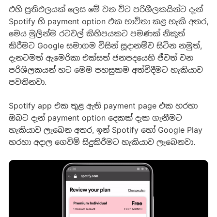
එහි ප්‍රතිඵලයක් ලෙස මේ වන විට පරිශීලකයින්ට දැන්
Spotify හි payment option එක භාවිතා කළ හැකි අතර,
මෙය මුලින්ම රටවල් කිහිපයකට පමණක් නිකුත්
කිරීමට Google සමාගම විසින් සූදානම්ව සිටින නමුත්,
දැනටමත් ඇමෙරිකා එක්සත් ජනපදයෙහි ජීවත් වන
පරිශිලකයන් හට මෙම පහසුකම අත්විදීමට හැකියාව
පවතිනවා.
Spotify app එක තුළ ඇති payment page එක හරහා
ඔබට දැන් payment option දෙකක් දැක ගැනීමට
හැකියාව ලැබෙන අතර, ඉන් Spotify හෝ Google Play
හරහා අදාල ගෙවිම් සිදුකිරීමට හැකියාව ලැබෙනවා.