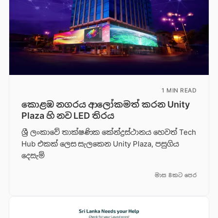
1 MIN READ
කොළඹ නගරය ආලෝකමත් කරන Unity
Plaza හි නව LED තිරය
ශ්‍රී ලංකාවේ තාක්ෂණික කේන්ද්‍රස්ථානය හෙවත් Tech
Hub එකක් ලෙස සැලකෙන Unity Plaza, පසුගිය
දෙසැම්
මාස 8කට පෙර