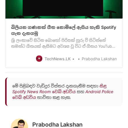
බිලියන ගණනක් ගීත නොමිලේ ඇසිය හැකි Spotify
ගැන දැනගමු
ශ්‍රි ලංකාවේ සිටින බොහෝ පිරිසක් හුරු වි සිටින්නේ
තමන්ට ගීතයක් ඇසීමට අවශ්‍ය වූ විට ඒ ගීතය YouTube
සේවාව හරහා ගොස් නැරඹීමට හා ඇසීමටයි. නමුත් ඔබ
TechNews.LK
Prabodha Lakshan
මේ පිළිබඳව වැඩිදුර විස්තර දැනගැනීම සඳහා
නිළ
Spotify News Room වෙබ් අඩවිය
සහ
Android Police
වෙබ් අඩවිය
භාවිතා කළ හැක.
Prabodha Lakshan