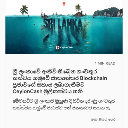
1 MIN READ
ශ්‍රී ලංකාවේ ඇතිවී තිබෙන ගංවතුර
තත්වය හමුවේ ජාත්‍යන්තර Blockchain
ප්‍රජාවගේ සහාය ලබාගැනීමට
CeylonCash මූලිකත්වය ග​නී
මේවනවිට ශ්‍රී ලංකාව මුහුණ දී සිටින දරුණු ගංවතුර
තත්ත්වය හමුවේ පීඩාවට පත් ජනතාවට සහන සැ
මාස 8කට පෙර