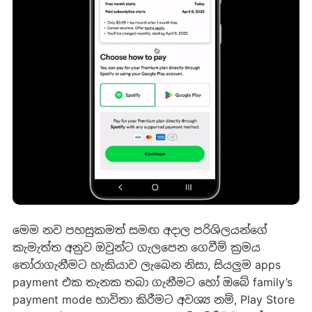
මෙම නව පහසුකමත් සමඟ අදාල පරිශිලයන්ගේ
කැමැත්ත අනුව ඔවුන්ට ගැලපෙන ගෙවීම් ක්‍රමය
තෝරාගැනීමට හැකියාව ලැබෙන නිසා, සියලුම apps
payment එක තැනක තබා ගැනීමට හෝ ඔබේ family’s
payment mode භාවිතා කිරීමට අවශ්‍ය නම්, Play Store