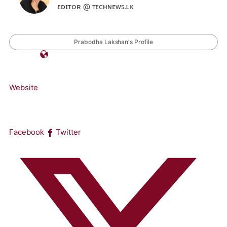
ᴇᴅɪᴛᴏʀ @ ᴛᴇᴄʜɴᴇᴡꜱ.ʟᴋ
Prabodha Lakshan's Profile
Website
Facebook
Twitter