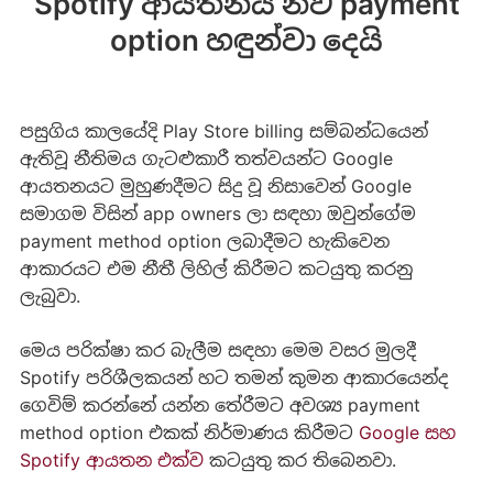
Spotify ආයතනය නව payment
option හඳුන්වා දෙයි
පසුගිය කාලයේදි Play Store billing සම්බන්ධයෙන්
ඇතිවූ නීතිමය ගැටළුකාරී තත්වයන්ට Google
ආයතනයට මුහුණදීමට සිදු වූ නිසාවෙන් Google
සමාගම විසින් app owners ලා සඳහා ඔවුන්ගේම
payment method option ලබාදීමට හැකිවෙන
ආකාරයට එම නීතී ලිහිල් කිරීමට කටයුතු කරනු
ලැබුවා.
මෙය පරික්ෂා කර බැලීම සඳහා මෙම වසර මුලදී
Spotify පරිශීලකයන් හට තමන් කුමන ආකාරයෙන්ද
ගෙවිම් කරන්නේ යන්න තේරීමට අවශ්‍ය payment
method option එකක් නිර්මාණය කිරීමට
Google සහ
Spotify ආයතන එක්ව
කටයුතු කර තිබෙනවා.