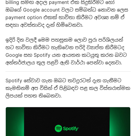
billing සමඟ අදාල payment එක සිදුකිරීමට හෝ
ඔබගේ Google account වලට සම්බන්ධ නොවන ලෙස
payment option එකක් භාවිතා කිරීමට අවශ්‍ය නම් ඒ
සඳහා අවස්තාවද දැන් හිමිවෙනවා.
ඉදිරි දින වලදී මෙම පහසුකම ලොව පුරා පරිශිලයන්
හට භාවිතා කිරීමට හැකිවෙන පරිදි ව්‍යාප්ත කිරීමටද
Google සහ Spotify යන ආයතන කටයුතු කරන බවට
අන්තර්ජාලය තුල පළවි ඇති වාර්ථා පෙන්වා දෙනවා.
Spotify සේවාව ගැන ඔබට තවදුරටත් දැන ගැනීමට
කැමතිනම් අප විසින් ඒ පිළිබඳව පළ කල විස්තරාත්මක
ලිපයක් පහත තිබෙනවා.