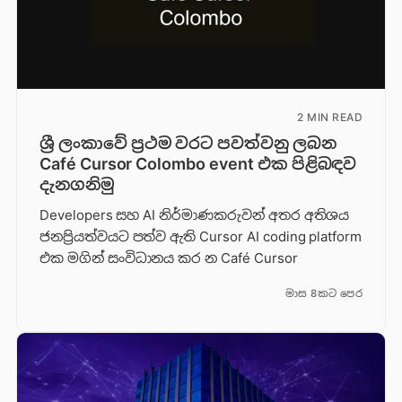
2 MIN READ
ශ්‍රී ලංකාවේ ප්‍රථම වරට පවත්වනු ලබන
Café Cursor Colombo event එක පිළිබඳව
දැනගනිමු
Developers සහ AI නිර්මාණකරුවන් අතර අතිශය
ජනප්‍රියත්වයට පත්ව ඇති Cursor AI coding platform
එක මගින් සංවිධානය කර න Café Cursor
මාස 8කට පෙර