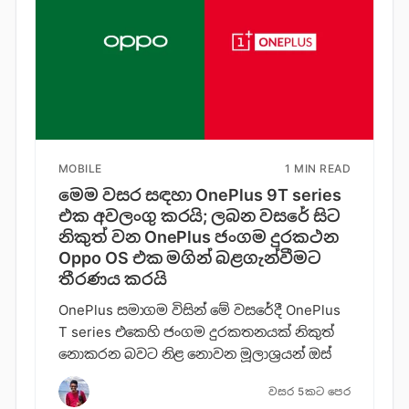
MOBILE
1 MIN READ
මෙම වසර සඳහා OnePlus 9T series
එක අවලංගු කරයි; ලබන වසරේ සිට
නිකුත් වන OnePlus ජංගම දුරකථන
Oppo OS එක මගින් බළගැන්වීමට
තීරණය කරයි
OnePlus සමාගම විසින් මේ වසරේදී OnePlus
T series එකෙහි ජංගම දුරකතනයක් නිකුත්
නොකරන බවට නිළ නොවන මූලාශ්‍රයන් ඔස්
වසර 5කට පෙර