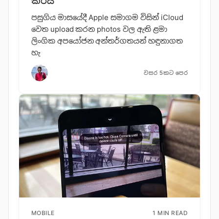
කරයි
පසුගිය මාසයේදී Apple සමාගම විසින් iCloud
වෙත upload කරන photos වල ඇති ළමා
ලිංගික අපයෝජන අන්තර්ගතයන් හඳුනාගත
හැ
වසර 5කට පෙර
MOBILE
1 MIN READ