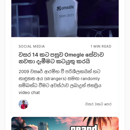
SOCIAL MEDIA
1 MIN READ
වසර 14 කට පසුව Omegle සේවාව
නවතා දැමීමට කටයුතු කරයි
2009 වසරේ ආරම්භ වී පරිශීලකයින් හට
නාඳුනන අය (strangers) සමඟ randomly
සම්බන්ධ වීමට අවස්ථාව ලබාදුන් ජනප්‍රිය
video chat
වසර 3කට පෙර