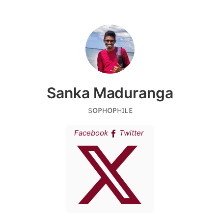
Sanka Maduranga
sᴏᴘʜᴏᴘʜɪʟᴇ
Facebook
Twitter