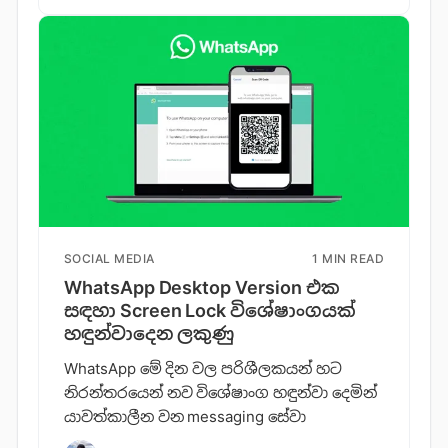
SOCIAL MEDIA
1 MIN READ
WhatsApp Desktop Version එක
සඳහා Screen Lock විශේෂාංගයක්
හඳුන්වාදෙන ලකුණු
WhatsApp මේ දින වල පරිශීලකයන් හට
නිරන්තරයෙන් නව විශේෂාංග හඳුන්වා දෙමින්
යාවත්කාලීන වන messaging සේවා