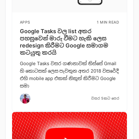
APPS
1 MIN READ
Google Tasks වල list අතර
පහසුවෙන් මාරු වීමට හැකි ලෙස
redesign කිරීමට Google සමාගම
කටයුතු කරයි
Google Tasks වසර ගණනාවක් තිස්සේ Gmail
හි කොටසක් ලෙස පැවතුන අතර 2018 වසරේදී
එහි mobile app එකක් නිකුත් කිරීමට Google
සමා
වසර 5කට පෙර