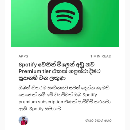
APPS
1 MIN READ
Spotify වෙතින් මිලෙන් අඩු නව
Premium tier එකක් හඳුන්වාදීමට
සූදානම් වන ලකුණු
ඔබත් නිතරම සංගීතයට සවන් දෙන්න කැමති
කෙනෙක් නම් මේ වනවිටත් ඔබ Spotify
premium subscription එකක් පාවිච්චි කරනවා
ඇති. Spotify සමාගම
වසර 5කට පෙර