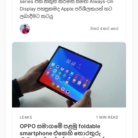
series එක නිකුත් කිරීමත් සමඟ Always-On
Display පහසුකමද Apple පරිශීලකයන් හට
ලබාදීමට කටයු
වසර 4කට පෙර
LEAKS
1 MIN READ
OPPO සමාගමේ පළමු foldable
smartphone එකෙහි තොරතුරු