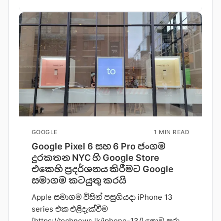
GOOGLE
1 MIN READ
Google Pixel 6 සහ 6 Pro ජංගම
දුරකතන NYC හි Google Store
එකෙහි ප්‍රදර්ශනය කිරීමට Google
සමාගම කටයුතු කරයි
Apple සමාගම විසින් පසුගියදා iPhone 13
series එක එළිදැක්වීම
[https://technews.lk/iphone-13/] ලොව පුරා