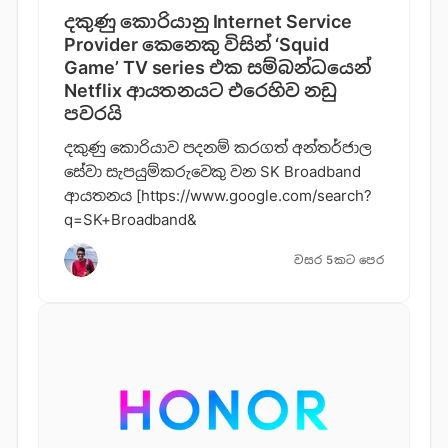
දකුණු කොරියානු Internet Service
Provider කෙනෙකු විසින් ‘Squid
Game’ TV series එක සම්බන්ධයෙන්
Netflix ආයතනයට එරෙහිව නඩු
පවරයි
දකුණු කොරියාව පදනම් කරගත් අන්තර්ජාල
සේවා සැපයුම්කරුවෙකු වන SK Broadband
ආයතනය [https://www.google.com/search?
q=SK+Broadband&
වසර 5කට පෙර