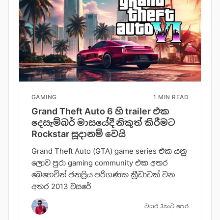
GAMING
1 MIN READ
Grand Theft Auto 6 හි trailer එක
දෙසැම්බර් මාසයේදී නිකුත් කිරීමට
Rockstar සූදානම් වෙයි
Grand Theft Auto (GTA) game series එක යනු
ලොව පුරා gaming community එක අතර
බෙහෙවින් ජනප්‍රිය පරිගණක ක්‍රීඩාවක් වන
අතර 2013 වසරේ
වසර 3කට පෙර