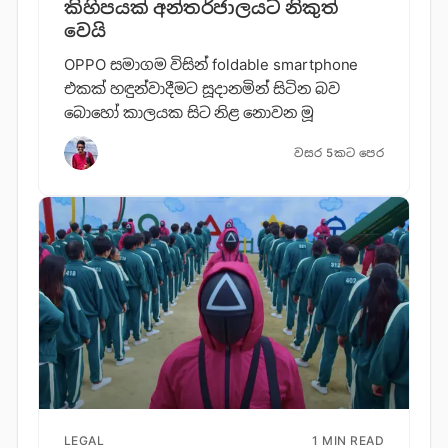
කිහිපයක් අන්තර්ජාලයට නිකුත්
වෙයි
OPPO සමාගම විසින් foldable smartphone
එකක් හඳුන්වාදීමට සූදානමින් සිටින බව
බොහෝ කාලයක සිට නිළ නොවන මූ
වසර 5කට පෙර
LEGAL
1 MIN READ