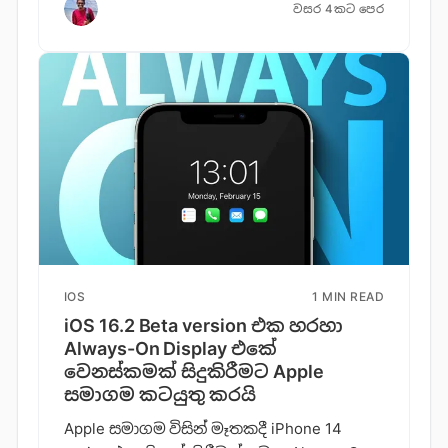
වසර 4කට පෙර
IOS
1 MIN READ
iOS 16.2 Beta version එක හරහා
Always-On Display එකේ
වෙනස්කමක් සිදුකිරීමට Apple
සමාගම කටයුතු කරයි
Apple සමාගම විසින් මෑතකදී iPhone 14