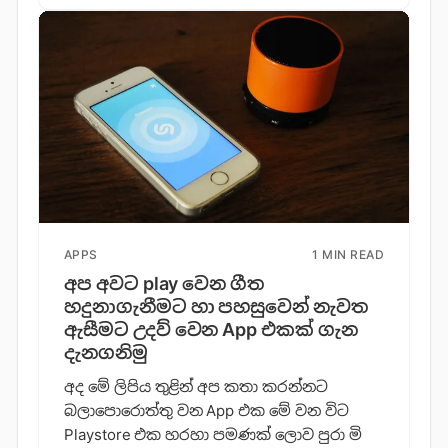
APPS
1 MIN READ
අප අවට play වෙන ගීත
හදුනාගැනීමට හා පහසුවෙන් නැවත
ඇසීමට උදව් වෙන App එකක් ගැන
දැනගනිමු
අද මේ ලිපිය තුළින් අප කතා කරන්නට
බලාපොරොත්තු වන App එක මේ වන විට
Playstore එක හරහා පමණක් ලොව පුරා මි