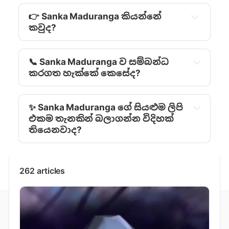
👉 Sanka Maduranga කියන්නේ
කවුද?
📞 Sanka Maduranga ව සම්බන්ධ
කරගත හැක්කේ කෙසේද?
✨ Sanka Maduranga ‍ගේ සියළුම ලිපි
එකම තැනකින් බලාගන්න විදිහක්
තියෙනවාද?
262 articles