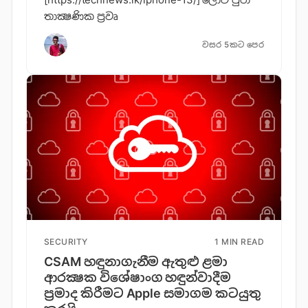
තාක්‍ෂණික ප්‍රවෘ
වසර 5කට පෙර
SECURITY
1 MIN READ
CSAM හඳුනාගැනීම ඇතුළු ළමා
ආරක්‍ෂක විශේෂාංග හඳුන්වාදීම
ප්‍රමාද කිරීමට Apple සමාගම කටයුතු