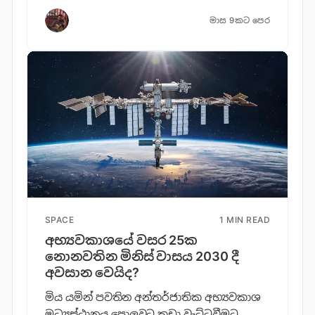
මාස 9කට පෙර
SPACE
1 MIN READ
අභ්‍යවකාශයේ වසර 25ක
නොනවතින මිනිස් වාසය 2030 දී
අවසාන වෙයිද?
මිය යමින් පවතින අන්තර්ජාතික අභ්‍යවකාශ
මධ්‍යස්ථානය පොලවට කඩා වැට්ටවීමට