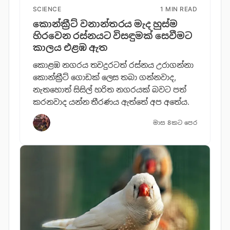
SCIENCE
1 MIN READ
කොන්ක්‍රීට් වනාන්තරය මැද හුස්ම
හිරවෙන රස්නයට විසඳුමක් සෙවීමට
කාලය එළඹ ඇත
කොළඹ නගරය තවදුරටත් රස්නය උරාගන්නා
කොන්ක්‍රීට් ගොඩක් ලෙස තබා ගන්නවාද,
නැතහොත් සිසිල් හරිත නගරයක් බවට පත්
කරනවාද යන්න තීරණය ඇත්තේ අප අතේය.
මාස 8කට පෙර