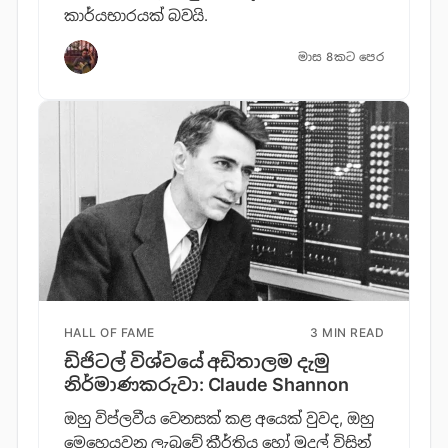
කාර්යභාරයක් බවයි.
මාස 8කට පෙර
HALL OF FAME
3 MIN READ
ඩිජිටල් විශ්වයේ අඩිතාලම දැමු
නිර්මාණකරුවා: Claude Shannon
ඔහු විප්ලවීය වෙනසක් කළ අයෙක් වුවද, ඔහු
මෙහෙයවනු ලැබුවේ කීර්තිය හෝ මුදල් විසින්