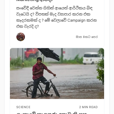
සංවේදී වෙන්න ගිහින් ආයෙත් ආර්ථිකය බිඳ
වැටෙයි ද? විපතක් මැද ව්‍යාපාර කරන එක
කෑදරකමක් ද ? මේ වෙලාවේ Campaign කරන
එක වැරදි ද?
මාස 8කට පෙර
SCIENCE
2 MIN READ