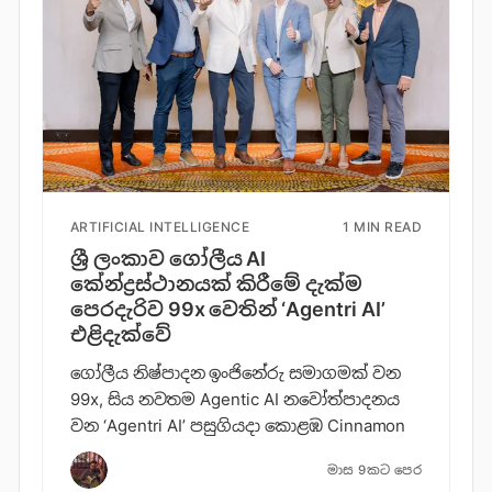
ARTIFICIAL INTELLIGENCE
1 MIN READ
ශ්‍රී ලංකාව ගෝලීය AI
කේන්ද්‍රස්ථානයක් කිරීමේ දැක්ම
පෙරදැරිව 99x වෙතින් ‘Agentri AI’
එළිදැක්වේ
ගෝලීය නිෂ්පාදන ඉංජිනේරු සමාගමක් වන
99x, සිය නවතම Agentic AI නවෝත්පාදනය
වන ‘Agentri AI’ පසුගියදා කොළඹ Cinnamon
මාස 9කට පෙර