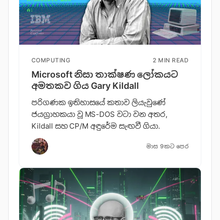
COMPUTING
2 MIN READ
Microsoft නිසා තාක්ෂණ ලෝකයට
අමතකව ගිය Gary Kildall
පරිගණක ඉතිහාසයේ කතාව ලියැවුණේ
ජයග්‍රාහකයා වූ MS-DOS වටා වන අතර,
Kildall සහ CP/M අඳුරේම සැඟවී ගියා.
මාස 9කට පෙර