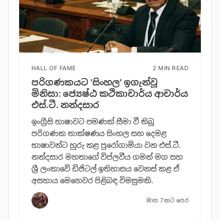
HALL OF FAME
2 MIN READ
පරිගණකයට 'සිංහල' ඉගැන්වූ
මිනිසා: ජ්‍යෙෂ්ඨ කථිකාචාර්ය ආචාර්ය
එස්.ටී. නන්දසාර
ඉංග්‍රීසි භාෂාවට පමණක් සීමා වී තිබූ
පරිගණක තාක්ෂණය සිංහල සහ දෙමළ
භාෂාවන්ට හුරු කළ පුරෝගාමියා වන එස්.ටී.
නන්දසාර මහතාගේ විප්ලවීය ගමන් මග සහ
ශ්‍රී ලංකාවේ ඩිජිටල් ඉතිහාසය වෙනස් කළ ඒ
අසහාය මෙහෙවර පිළිබඳ විමසුමකි.
මාස 7කට පෙර