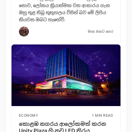
නොව, ලෝකය ක්‍රියාත්මක වන ආකාරය ගැන
ඔහු තුළ තිබූ කුතුහලය විසින් බව මේ ලිපිය
කියවන ඔබට හැඟේවි.
මාස 8කට පෙර
ECONOMY
1 MIN READ
කොළඹ නගරය ආලෝකමත් කරන
Unity Plaza හි නව LED තිරය