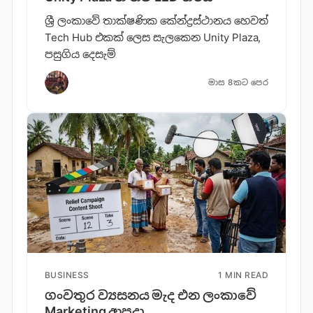
ශ්‍රී ලංකාවේ තාක්ෂණික කේන්ද්‍රස්ථානය හෙවත්
Tech Hub එකක් ලෙස සැලකෙන Unity Plaza,
පසුගිය දෙසැම්
මාස 8කට පෙර
BUSINESS
1 MIN READ
ගංවතුර ව්‍යසනය මැද එන ලංකාවේ
Marketing ආපදා