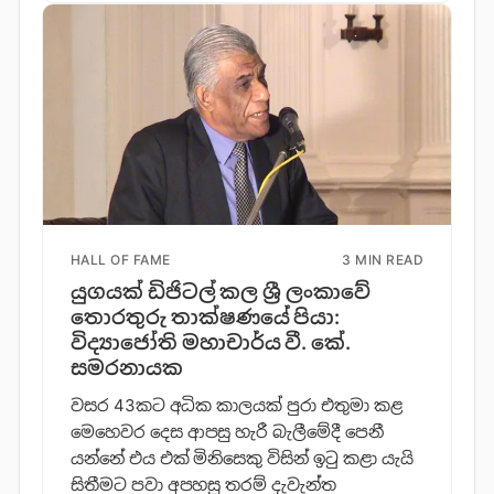
HALL OF FAME
3 MIN READ
යුගයක් ඩිජිටල් කල ශ්‍රී ලංකාවේ
තොරතුරු තාක්ෂණයේ පියා:
විද්‍යාජෝති මහාචාර්ය වී. කේ.
සමරනායක
වසර 43කට අධික කාලයක් පුරා එතුමා කළ
මෙහෙවර දෙස ආපසු හැරී බැලීමේදී පෙනී
යන්නේ එය එක් මිනිසෙකු විසින් ඉටු කළා යැයි
සිතීමට පවා අපහසු තරම් දැවැන්ත