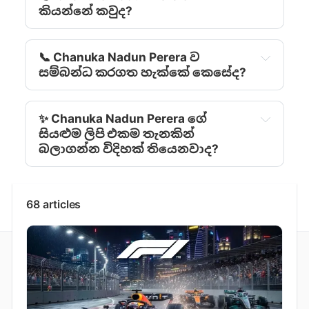
කියන්නේ කවුද?
📞 Chanuka Nadun Perera ව
සම්බන්ධ කරගත හැක්කේ කෙසේද?
✨ Chanuka Nadun Perera ‍ගේ
සියළුම ලිපි එකම තැනකින්
බලාගන්න විදිහක් තියෙනවාද?
68 articles