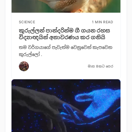
SCIENCE
1 MIN READ
කුරුල්ලන් පාන්දරින්ම ගී ගයන රහස
විද්‍යාඥයින් අනාවරණය කර ගනියි
තම වර්ගයාගේ පැවැත්ම වෙනුවෙන් කැපවෙන
කුරුල්ලෝ .
මාස 8කට පෙර