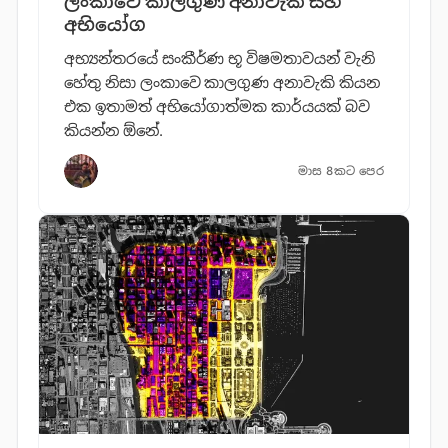
ලංකාවේ කාලගුණ අනාවැකි සහ
අභියෝග
අභ්‍යන්තරයේ සංකීර්ණ භූ විෂමතාවයන් වැනි
හේතු නිසා ලංකාවෙ කාලගුණ අනාවැකි කියන
එක ඉතාමත් අභියෝගාත්මක කාර්යයක් බව
කියන්න ඕනේ.
මාස 8කට පෙර