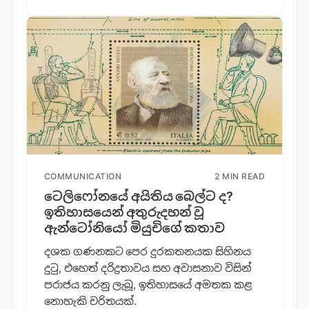
COMMUNICATION
2 MIN READ
ටෙලිෆෝනයේ අයිතිය බෙල්ට ද?
ඉතිහාසයෙන් අතුරුදහන් වූ
ඇන්ටෝනියෝ මියුචිගේ කතාව
දශක ගණනකට පෙර දුරකතනයක සිහිනය
දුටු, එහෙත් දරිද්‍රතාවය සහ අවාසනාව විසින්
පරාජය කරනු ලැබූ, ඉතිහාසයේ අමතක කළ
නොහැකි චරිතයක්.