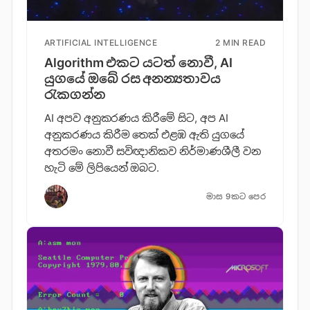
ARTIFICIAL INTELLIGENCE
2 MIN READ
Algorithm එකට යටත් නොවී, AI
යුගයේ ඔබේ රස අනන්‍යතාවය
රැකගන්න
AI අපව අනුකරණය කිරීමේ සිට, අප AI
අනුකරණය කිරීම තෙක් එළඹ ඇති යුගයේ
අතරමං නොවී සවිඥානිකව නිර්මාණශීලී වන
හැටි මේ ලිපියෙන් ඔබට.
මාස 9කට පෙර