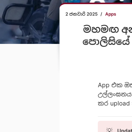
2 ජනවාරි 2025
/
Apps
මහමඟ අන
පොලිසියේ 
App එක ඔස්
උල්ලංඝනය 
කර upload
💡
Updat