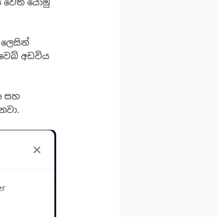
ය වෙත යොමු
 ලෙසින්
 වෙබ් අඩවිය
e සහ
ෙනවා.