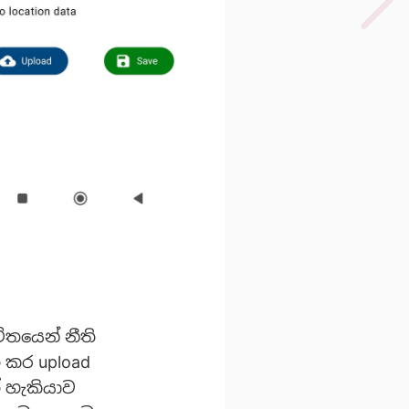
ිතයෙන් නීති
 කර upload
 හැකියාව