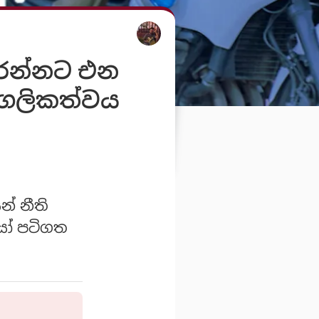
රන්නට එන
ද්ගලිකත්වය
් නීති
ියෝ පටිගත