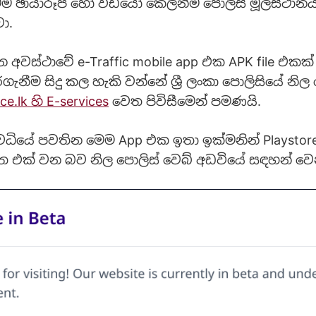
ම ඡායාරූප හෝ වීඩියෝ කෙලින්ම පොලිස් මූලස්ථාන
වා.
න අවස්ථාවේ e-Traffic mobile app එක APK file එකක්
ැනීම සිදු කල හැකි වන්නේ ශ්‍රී ලංකා පොලිසියේ නිල
e.lk හි E-services
වෙත පිවිසීමෙන් පමණයි.
වධියේ පවතින මෙම App එක ඉතා ඉක්මනින් Playstor
ත එක් වන බව නිල පොලිස් වෙබ් අඩවියේ සඳහන් ව