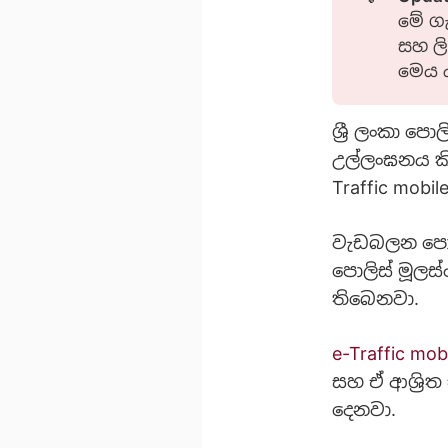
මේ ගැ
සහ ලි
මෙය 
ශ්‍රී ලංකා ප
උල්ලංඝනය කි
Traffic mobi
වැඩබලන පොලිස
පොලිස් මූලස
තිබෙනවා.
e-Traffic mob
සහ ඒ ආශ්‍රිත
දෙනවා.