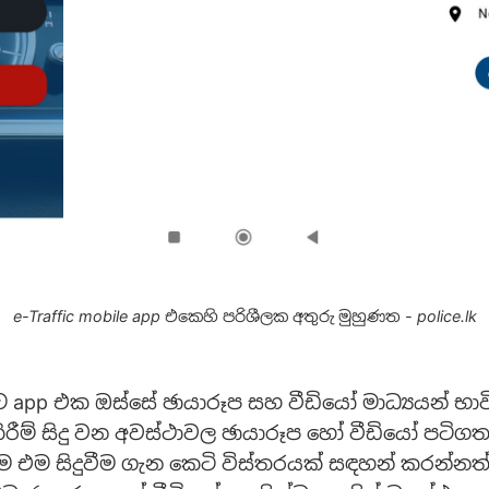
e-Traffic mobile app එකෙහි පරිශීලක අතුරු මුහුණත - police.lk
ට app එක ඔස්සේ ඡායාරූප සහ වීඩියෝ මාධ්‍යයන් භාව
රීම් සිදු වන අවස්ථාවල ඡායාරූප හෝ වීඩියෝ පටිගත
එම සිදුවීම ගැන කෙටි විස්තරයක් සඳහන් කරන්නත්