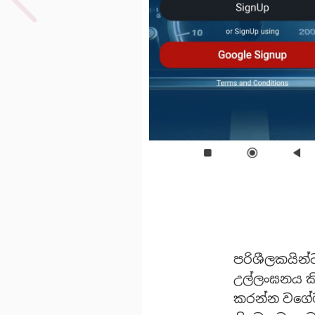
පරිශීලකයින්
උල්ලංඝනය කි
කරන්න වගේම 