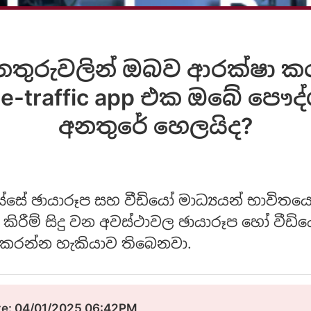
තුරුවලින් ඔබව ආරක්ෂා ක
e-traffic app එ​ක ඔබේ පෞ
අනතුරේ හෙලයිද?
සේ ඡායාරූප සහ වීඩියෝ මාධ්‍යයන් භාවිතයෙන
කිරීම් සිදු වන අවස්ථාවල ඡායාරූප හෝ වීඩ
 කරන්න හැකියාව තිබෙනවා.
e: 04/01/2025 06:42PM