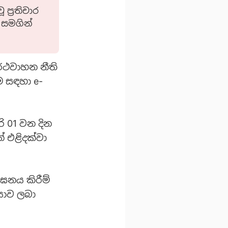
ප්‍රතිචාර
 සමගින්
ව රථවාහන නීති
ම සඳහා e-
ි 01 වන දින
 එළිදක්වා
නය කිරීම්
ියාව ලබා