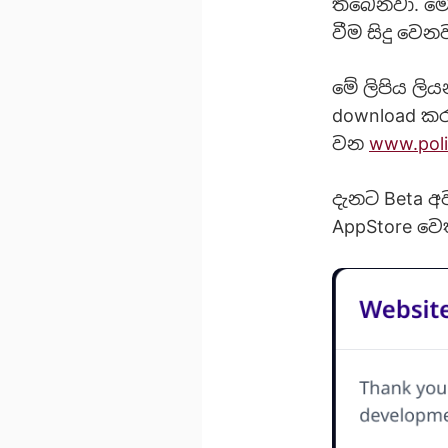
තිබෙනවා. මෙ
වීම සිදු වෙන
මේ ලිපිය ලිය
download කරග
වන
www.polic
දැනට Beta අ
AppStore වෙ