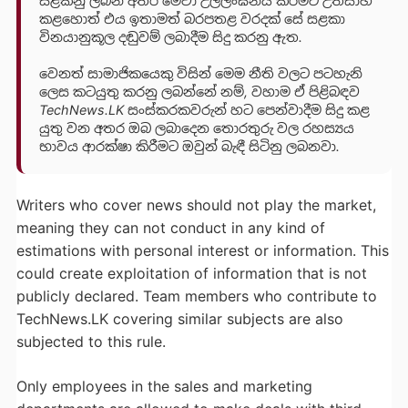
සළකනු ලබන අතර මේවා උල්ලංඝනය කිරීමට උත්සාහ
කළහොත් එය ඉතාමත් බරපතළ වරදක් සේ සළකා
විනයානුකූල දඬුවම් ලබාදීම සිදු කරනු ඇත.
වෙනත් සාමාජිකයෙකු විසින් මෙම නීති වලට පටහැනි
ලෙස කටයුතු කරනු ලබන්නේ නම්, වහාම ඒ පිළිබඳව
TechNews.LK සංස්කරකවරුන් හට පෙන්වාදීම සිදු කළ
යුතු වන අතර ඔබ ලබාදෙන තොරතුරු වල රහස්‍යය
භාවය ආරක්ෂා කිරීමට ඔවුන් බැඳී සිටිනු ලබනවා.
Writers who cover news should not play the market,
meaning they can not conduct in any kind of
estimations with personal interest or information. This
could create exploitation of information that is not
publicly declared. Team members who contribute to
TechNews.LK covering similar subjects are also
subjected to this rule.
Only employees in the sales and marketing