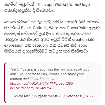
කරමින් ඔවුන්ගේ office app එක සඳහා නව logo
එකක්ද හදුන්වා දී තිබෙනවා.
කෙසේ වෙතත් සුපුරුදු පරිදි නව Microsoft 365 යටතේ
ඔවුන්ගේ Excel, Outlook, Word සහ PowerPoint ඇතුළු
අනෙකුත් සේවාවන් ලබාදීමට කටයුතු කරන බවට
තහවුරු කර තිබෙන අතර ඔවුන් විසින් creation සහ
expression යන category එක යටතේ නව apps
කිහිපයක් ද හදුන්වාදීමට කටයුතු කර තිබෙනවා.
The Office app is becoming the new Microsoft 365
app—your home to find, create, and share your
content and ideas. Learn more:
https://t.co/4AKuNiHTYy
#Microsoft365
pic.twitter.com/PAWAbtfN02
— Microsoft 365 (@Microsoft365)
October 12, 2022