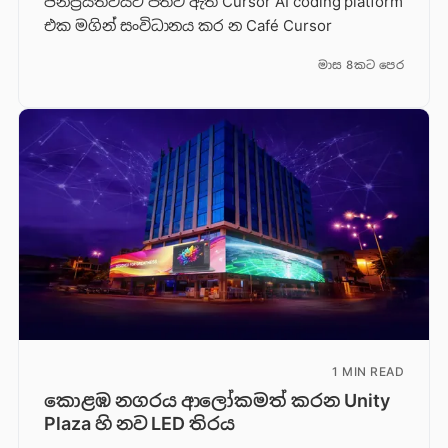
ජනප්‍රියත්වයට පත්ව ඇති Cursor AI coding platform
එක මගින් සංවිධානය කර න Café Cursor
මාස 8කට පෙර
1 MIN READ
කොළඹ නගරය ආලෝකමත් කරන Unity
Plaza හි නව LED තිරය