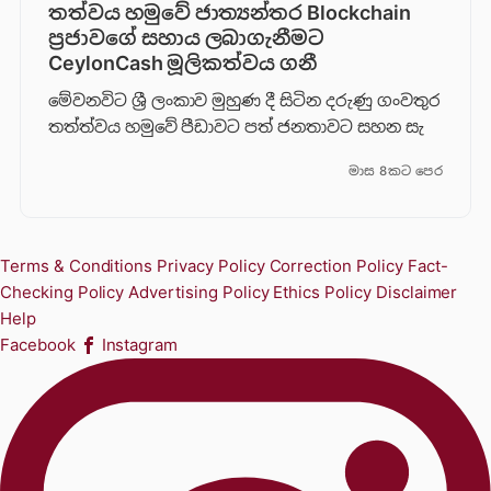
තත්වය හමුවේ ජාත්‍යන්තර Blockchain
ප්‍රජාවගේ සහාය ලබාගැනීමට
CeylonCash මූලිකත්වය ග​නී
මේවනවිට ශ්‍රී ලංකාව මුහුණ දී සිටින දරුණු ගංවතුර
තත්ත්වය හමුවේ පීඩාවට පත් ජනතාවට සහන සැ
මාස 8කට පෙර
Terms & Conditions
Privacy Policy
Correction Policy
Fact-
Checking Policy
Advertising Policy
Ethics Policy
Disclaimer
Help
Facebook
Instagram