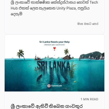
ශ්‍රී ලංකාවේ තාක්ෂණික කේන්ද්‍රස්ථානය හෙවත් Tech
Hub එකක් ලෙස සැලකෙන Unity Plaza, පසුගිය
දෙසැම්
මාස 8කට පෙර
1 MIN READ
ශ්‍රී ලංකාවේ ඇතිවී තිබෙන ගංවතුර