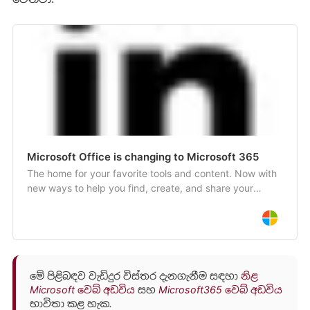
Microsoft Office is changing to Microsoft 365
The home for your favorite tools and content. Now with
new ways to help you find, create, and share your
content, all in one place.
මේ පිළිබඳව වැඩිදුර විස්තර දැනගැනීම සඳහා
නිළ
Microsoft වෙබ් අඩවිය
සහ
Microsoft365 වෙබ් අඩවිය
භාවිතා කළ හැක.