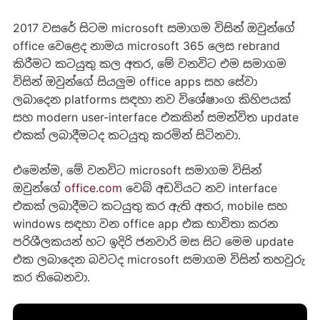
2017 වසරේ සිටම microsoft සමාගම විසින් ඔවුන්ගේ
office වෙළෙද නාමය microsoft 365 ලෙස rebrand
කිරීමට කටයුතු කල අතර, මේ වනවිට එම සමාගම
විසින් ඔවුන්ගේ සියලුම office apps සහ සේවා
ලබාදෙන platforms සඳහා නව විශේෂාංග කිහිපයක්
සහ modern user-interface එකකින් සමන්විත update
එකක් ලබාදීමටද කටයුතු කරමින් සිටිනවා.
එමෙන්ම, මේ වනවිට microsoft සමාගම විසින්
ඔවුන්ගේ
office.com
වෙබ් අඩවියට නව interface
එකක් ලබාදීමට කටයුතු කර ඇති අතර, mobile සහ
windows සඳහා වන office app එක භාවිතා කරන
පරිශීලකයන් හට ඉදිරි ජනවාරි මස සිට මෙම update
එක ලබාදෙන බවටද microsoft සමාගම විසින් තහවුරු
කර තිබෙනවා.