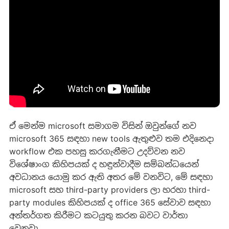
ඒ මෙන්ම microsoft සමාගම විසින් ඔවුන්ගේ නව
microsoft 365 සඳහා new tools ඇතුළුව තම එදිනෙදා
workflow එක පහසු කරගැනීමට උදව්වන නව
විශේෂාංග කිහිපයක් ද හඳුන්වාදීම සම්බන්ධයෙන්
අවධානය යොමු කර ඇති අතර මේ වනවිට, මේ සඳහා
microsoft සහ third-party providers ලා හරහා third-
party modules කිහිපයක් ද office 365 සේවාව සඳහා
අන්තර්ගත කිරීමට කටයුතු කරන බවට වාර්තා
වෙනවා.