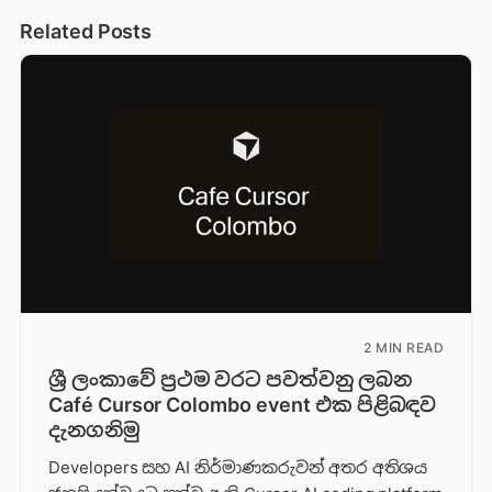
Related Posts
2 MIN READ
ශ්‍රී ලංකාවේ ප්‍රථම වරට පවත්වනු ලබන
Café Cursor Colombo event එක පිළිබඳව
දැනගනිමු
Developers සහ AI නිර්මාණකරුවන් අතර අතිශය