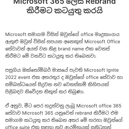
Microsoft 365 ලෙස Rebrand
කිරීමට කටයුතු කරයි
Microsoft සමාගම විසින් ඔවුන්ගේ office මෘදුකාංගය
ඇතුළු ඔවුන් විසින් සපයන අනෙකුත් Microsoft Office
සේවාවන් අයත් වන නිළ brand name එක වෙනස්
කිරීමට මේ වනවිට කටයුතු කර තිබෙනවා.
පසුගිය ඔක්තෝම්බර් මාසයේ පැවති Microsoft Ignite
2022 event එක අතරතුර ද ඔවුන්ගේ office සේවාව හා
සම්බන්ධයෙන් සිදුවන නව වෙනස්කම් කිහිපයක්
පිළිබඳව නිවේදන නිකුත් කර තිබුණා.
ඒ අනුව, මීට පෙර හදුන්වනු ලැබූ Microsoft office 365
සේවාව Microsoft 365 යනුවෙන් rebrand කිරීමට එම
සමාගම කටයුතු කර තිබෙන අතර මේ හරහා ඔවුන්ගේ
office suite එක සඳහා නව ආරම්භයක් සනිටුහන්