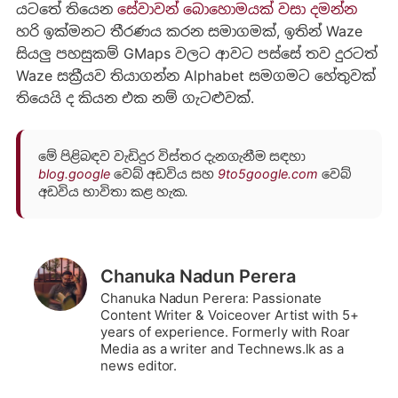
යටතේ තියෙන
සේවාවන් බොහොමයක් වසා දමන්න
හරි ඉක්මනට තීරණය කරන සමාගමක්, ඉතින් Waze
සියලු පහසුකම් GMaps වලට ආවට පස්සේ තව දුරටත්
Waze සක්‍රීයව තියාගන්න Alphabet සමගමට හේතුවක්
තියෙයි ද කියන එක නම් ගැටළුවක්.
මේ පිළිබඳව වැඩිදුර විස්තර දැනගැනීම සඳහා
blog.google
වෙබ් අඩවිය සහ
9to5google.com
වෙබ්
අඩවිය භාවිතා කළ හැක.
Chanuka Nadun Perera
Chanuka Nadun Perera: Passionate
Content Writer & Voiceover Artist with 5+
years of experience. Formerly with Roar
Media as a writer and Technews.lk as a
news editor.