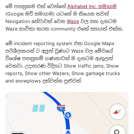
මේ පහසුකම එක් වෙන්නේ
Alphabet Inc. සමාගම
(Google මව් සමාගම) යටතේ ම තියෙන තවත්
Navigation සේවාවක් වෙන
Waze
වල සහ දැනටම
Waze භාවිතා කරන community එකේ සහයත් එක්ක.
මේ incident reporting system එක Google Maps
පරිශීලකයන් ට අලුත් වුණාට Waze වල මේවගේ
විශේෂ පහසුකම් ගණනාවක් ම දැනටම ඇතුලත්
වෙනවා. උදාහරණ විදිහට Show traffic jams, Show
reports, Show other Wazers, Show garbage trucks
and snowplows දක්වන්න පුළුවන්.