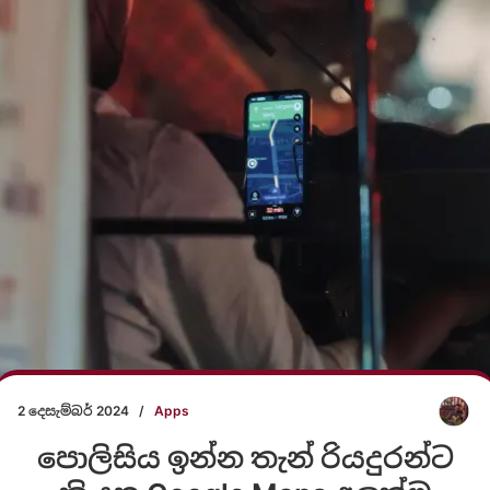
2 දෙසැම්බර් 2024
/
Apps
පොලිසිය ඉන්න තැන් රියදුරන්ට