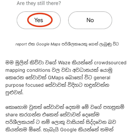
 report එක Google Maps පරිශීලකයෙකු ගෙන් ලැබුණු විට 
මම මුලින් කිව්වා වගේ Waze කියන්නේ crowdsourced
mapping conditions වල වඩා අවධානයක් යොමු
කෙරෙන සේවාවක් GMaps බොහෝ විට general
purpose focused සේවාවක් විදිහට හඳුන්වන්න
පුළුවන්.
කොහොම වුනත් සේවාවන් දෙකම මේ වගේ පහසුකම්
share කරගන්න එකෙන් සේවාවන් දෙකේම
පරිශීලකයන් ට නම් ලොකු වාසියක් සිද්දවෙන බව
කියන්නම ඕනේ. හැබැයි Google කියන්නේ තමන්