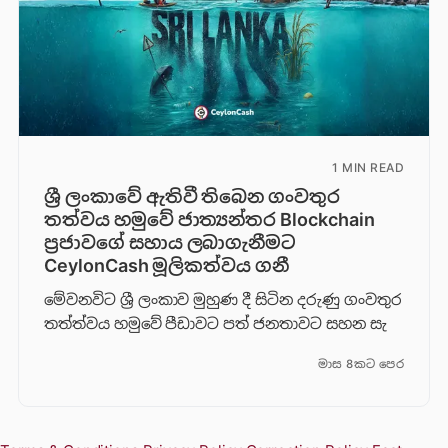
1 MIN READ
ශ්‍රී ලංකාවේ ඇතිවී තිබෙන ගංවතුර
තත්වය හමුවේ ජාත්‍යන්තර Blockchain
ප්‍රජාවගේ සහාය ලබාගැනීමට
CeylonCash මූලිකත්වය ග​නී
මේවනවිට ශ්‍රී ලංකාව මුහුණ දී සිටින දරුණු ගංවතුර
තත්ත්වය හමුවේ පීඩාවට පත් ජනතාවට සහන සැ
මාස 8කට පෙර