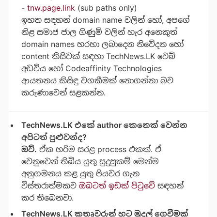
-
tnw.page.link
(sub paths only)
ඉහත සඳහන් domain name වලින් හෝ, අපගේ
නිළ සමාජ ජාල ගිණුම් වලින් හැර අනෙකුත්
domain names හරහා ලබාදෙන නිවේදන හෝ
content කිසිවක් සඳහා TechNews.LK වෙබ්
අඩවිය හෝ Codeaffinity Technologies
ආයතනය කිසිඳු වගකීමක් නොගන්නා බව
කරුණාවෙන් සළකන්න.
TechNews.LK එකේ author කෙනෙක් වෙන්න
අපිටත් පුළුවන්ද?
ඔව්.
ඒක හරිම සරළ process එකක්. ඒ
වෙනුවෙන් තිබිය යුතු සුදුසුකම් මෙන්ම
අනුගමනය කළ යුතු පියවර ගැන
විස්තරාත්මකව
ඔබටත් ඉඩක් පිටුවේ
සඳහන්
කර තිබෙනවා.
TechNews.LK කතෘවරුන් හට මුදල් ගෙවීමක්