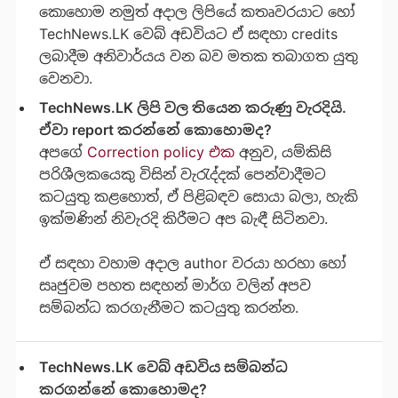
කොහොම නමුත් අදාල ලිපියේ කතෘවරයාට හෝ
TechNews.LK වෙබ් අඩවියට ඒ සඳහා credits
ලබාදීම අනිවාර්යය වන බව මතක තබාගත යුතු
වෙනවා.
TechNews.LK ලිපි වල තියෙන කරුණු වැරදියි.
ඒවා report කරන්නේ කොහොමද?
අපගේ
Correction policy එක
අනුව, යම්කිසි
පරිශීලකයෙකු විසින් වැරැද්දක් පෙන්වාදීමට
කටයුතු කළහොත්, ඒ පිළිබඳව සොයා බලා, හැකි
ඉක්මණින් නිවැරදි කිරීමට අප බැඳී සිටිනවා.
ඒ සඳහා වහාම අදාල author වරයා හරහා හෝ
සෘජුවම පහත සඳහන් මාර්ග වලින් අපව
සම්බන්ධ කරගැනීමට කටයුතු කරන්න.
TechNews.LK වෙබ් අඩවිය සම්බන්ධ
කරගන්නේ කොහොමද?