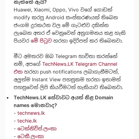
නැත්තේ ඇයි?
Huawei, Xiaomi, Oppo, Vivo වගේ ගොඩක්
modify කරපු Android සංස්කරණයක් තිබෙන
ජංගම දුරකථන වල මේ ගැටළුව දකින්න
ලැබෙන අතර ඒ වෙනුවෙන් අනුගමනය කළ හැකි
පියවර
මේ පිටුව
හරහා ඉදිරිපත් කර තිබෙනවා.
මීට අමතරව ඔබ Telegram භාවිතා කරන්නේ
නම්, අපගේ
TechNews.LK Telegram Channel
එක
හරහා push notifications ලබාගැනීමටත්,
අලුත්ම Instant View පහසුකම හරහා ඉතාමත්
පහසුවෙන් ලිපි කියවීමටත් හැකියාව තිබෙනවා.
TechNews.LK සේවාවට අයත් නිළ Domain
names මොනවාද?
-
technews.lk
-
techie.lk
-
ටෙක්නිව්ස්.ලංකා
-
ටෙකී.ලංකා