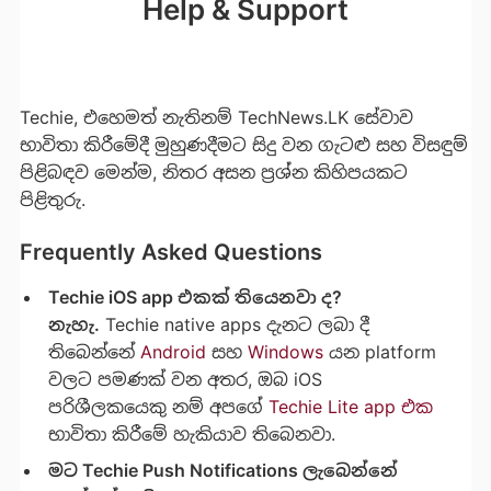
Help & Support
Techie, එහෙමත් නැතිනම් TechNews.LK සේවාව
භාවිතා කිරීමේදී මුහුණදීමට සිදු වන ගැටළු සහ විසඳුම්
පිළිබඳව මෙන්ම, නිතර අසන ප්‍රශ්න කිහිපයකට
පිළිතුරු.
Frequently Asked Questions
Techie iOS app එකක් තියෙනවා ද?
නැහැ.
Techie native apps දැනට ලබා දී
තිබෙන්නේ
Android
සහ
Windows
යන platform
වලට පමණක් වන අතර, ඔබ iOS
පරිශීලකයෙකු නම් අපගේ
Techie Lite app එක
භාවිතා කිරීමේ හැකියාව තිබෙනවා.
මට Techie Push Notifications ලැබෙන්නේ