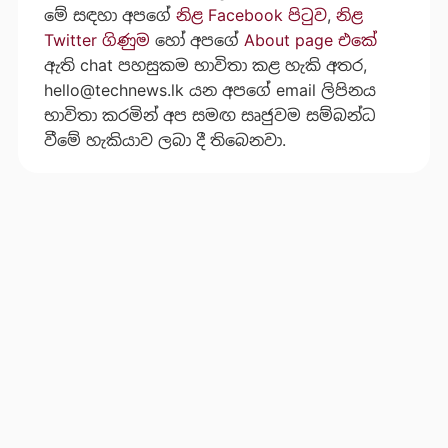
මේ සඳහා අපගේ
නිළ Facebook පිටුව
,
නිළ
Twitter ගිණුම
හෝ අපගේ
About page එකේ
ඇති chat පහසුකම භාවිතා කළ හැකි අතර,
hello@technews.lk
යන අපගේ email ලිපිනය
භාවිතා කරමින් අප සමඟ සෘජුවම සම්බන්ධ
වීමේ හැකියාව ලබා දී තිබෙනවා.