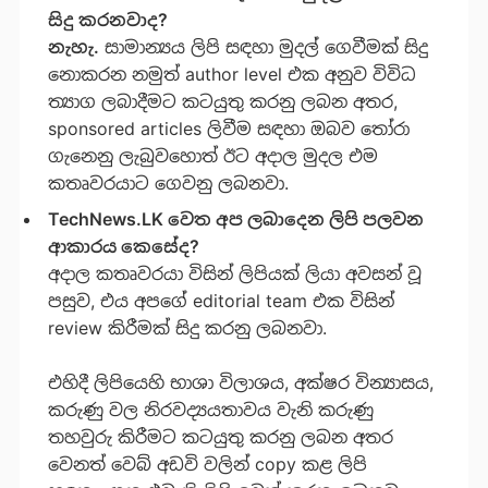
සිදු කරනවාද?
නැහැ.
සාමාන්‍යය ලිපි සඳහා මුදල් ගෙවීමක් සිදු
නොකරන නමුත් author level එක අනුව විවිධ
ත්‍යාග ලබාදීමට කටයුතු කරනු ලබන අතර,
sponsored articles ලිවීම සඳහා ඔබව තෝරා
ගැනෙනු ලැබුවහොත් ඊට අදාල මුදල එම
කතෘවරයාට ගෙවනු ලබනවා.
TechNews.LK වෙත අප ලබාදෙන ලිපි පල⁣වන
ආකාරය කෙසේද?
අදාල කතෘවරයා විසින් ලිපියක් ලියා අවසන් වූ
පසුව, එය අපගේ editorial team එක විසින්
review කිරීමක් සිදු කරනු ලබනවා.
එහිදී ලිපියෙහි භාශා විලාශය, අක්ෂර වින්‍යාසය,
කරුණු වල නිරවද්‍යයතාවය වැනි කරුණු
තහවුරු කිරීමට කටයුතු කරනු ලබන අතර
වෙනත් වෙබ් අඩවි වලින් copy කළ ලිපි