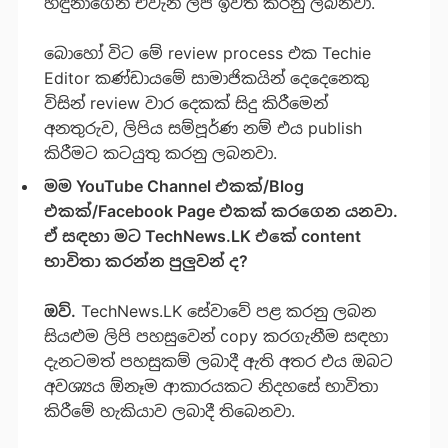
හඳුනාගෙන එවැනි ලිපි ඉවත් කරනු ලබනවා.
බොහෝ විට මේ review process එක Techie
Editor කණ්ඩායමේ සාමාජිකයින් දෙදෙනෙකු
විසින් review වාර දෙකක් සිදු කිරීමෙන්
අනතුරුව, ලිපිය සම්පූර්ණ නම් එය publish
කිරීමට කටයුතු කරනු ලබනවා.
මම YouTube Channel එකක්/Blog
එකක්/Facebook Page එකක් කරගෙන යනවා.
ඒ සඳහා මට TechNews.LK එකේ content
භාවිතා කරන්න පුලුවන් ද?
ඔව්.
TechNews.LK සේවාවේ පළ කරනු ලබන
සියළුම ලිපි පහසුවෙන් copy කරගැනීම සඳහා
දැනටමත් පහසුකම් ලබාදී ඇති අතර එය ඔබට
අවශ්‍යය ඕනෑම ආකාරයකට නිදහසේ භාවිතා
කිරීමේ හැකියාව ලබාදී තිබෙනවා.