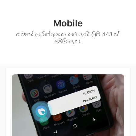
Mobile
යටතේ ලැයිස්තුගත කර ඇති ලිපි 443 ක්
මෙහි ඇත.