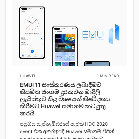
HUAWEI
1 MIN READ
EMUI 11 සංස්කරණය ලබාදීමට
නියමිත ජංගම දුරකථන මාදිලි
ලැයිස්තුව නිළ වශයෙන් නිවේදනය
කිරීමට Huawei සමාගම කටයුතු
කරයි
පසුගිය සැප්තැම්බරයේ පැවති HDC 2020
event එක අතරතුරදී Huawei සමාගම විසින්
smartphone සහ tablets සඳහා නවතම