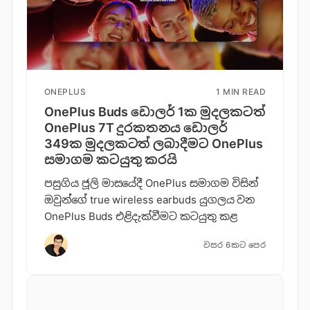
ONEPLUS
1 MIN READ
OnePlus Buds ඩොලර් 1ක මුදලකටත්
OnePlus 7T දුරකතනය ඩොලර්
349ක මුදලකටත් ලබාදීමට OnePlus
සමාගම කටයුතු කරයි
පසුගිය ජූලි මාසයේදී OnePlus සමාගම විසින්
ඔවුන්ගේ true wireless earbuds යුගලය වන
OnePlus Buds එළිදැක්වීමට කටයුතු කළ
වසර 6කට පෙර