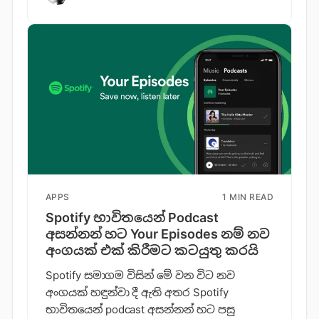
APPS
1 MIN READ
Spotify භාවිතයෙන් Podcast
අසන්නන් හට Your Episodes නම් නව
අංගයක් එක් කිරීමට කටයුතු කරයි
Spotify සමාගම විසින් මේ වන විට නව
අංගයක් හඳුන්වා දී ඇති අතර Spotify
භාවිතයෙන් podcast අසන්නන් හට පසු