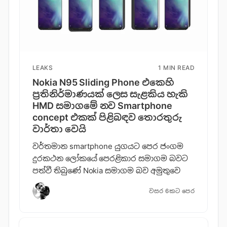
LEAKS
1 MIN READ
Nokia N95 Sliding Phone එකෙහි
ප්‍රතිනිර්මාණයක් ලෙස සැළකිය හැකි
HMD සමාගමේ නව Smartphone
concept එකක් පිළිබඳව තොරතුරු
වාර්තා වෙයි
වර්තමාන smartphone යුගයට පෙර ජංගම
දුරකථන ලෝකයේ පෙරළිකාර සමාගම බවට
පත්වී තිබුණේ Nokia සමාගම බව අමුතුවෙ
වසර 6කට පෙර