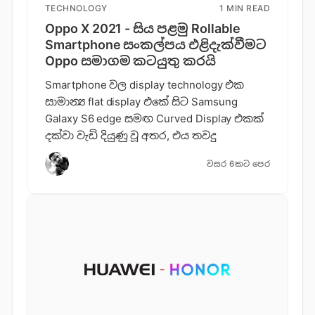
TECHNOLOGY
1 MIN READ
Oppo X 2021 - සිය පළමු Rollable
Smartphone සංකල්පය එළිදැක්වීමට
Oppo සමාගම කටයුතු කරයි
Smartphone වල display technology එක
සාමාන්‍ය flat display එකේ සිට Samsung
Galaxy S6 edge සමඟ Curved Display එකක්
දක්වා වැඩි දියුණු වූ අතර, එය තවදු
වසර 6කට පෙර