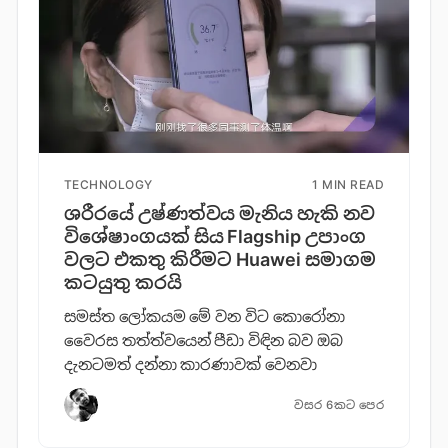
TECHNOLOGY
1 MIN READ
ශරීරයේ උෂ්ණත්වය මැනිය හැකි නව
විශේෂාංගයක් සිය Flagship උපාංග
වලට එකතු කිරීමට Huawei සමාගම
කටයුතු කරයි
සමස්ත ලෝකයම මේ වන විට කොරෝනා
වෛරස තත්ත්වයෙන් පීඩා විඳින බව ඔබ
දැනටමත් දන්නා කාරණාවක් වෙනවා
වසර 6කට පෙර