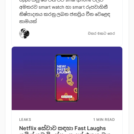
අමතරව smart watch හා smart රූපවාහිනී
නිෂ්පාදනය කරනු ලබන ජනප්‍රිය චීන වෙළෙඳ
නාමයක්
වසර 6කට පෙර
LEAKS
1 MIN READ
Netflix සේවාව සඳහා Fast Laughs