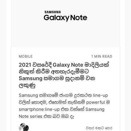
MOBILE
1 MIN READ
2021 වසරේදී Galaxy Note මාදිලියක්
නිකුත් කිරීම අතහැරදැමීමට
Samsung සමාගම සූදානම් වන
ලකුණු
Samsung සමාගමේ ජංගම දුරකථන line-up
වලින් හොඳම, එහෙමත් නැතිනම් powerful ම
smartphone line-up එක වන්නේ Samsung
Note series එක බව ඔබ දැ
වසර 6කට පෙර