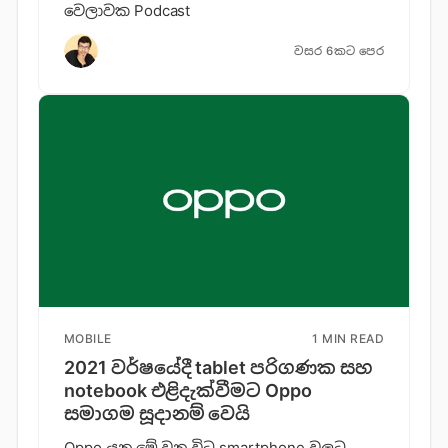
වෙලාවක Podcast
වසර 6කට පෙර
MOBILE
1 MIN READ
2021 වර්ෂයේදී tablet පරිගණක සහ
notebook එළිදැක්වීමට Oppo
සමාගම සූදානම් වෙයි
Oppo යනු මේ වන විට smartphone වලට