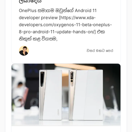
ලබාදෙයි
OnePlus සමාගම ඔවුන්ගේ Android 11
developer preview [https://www.xda-
developers.com/oxygenos-11-beta-oneplus-
8-pro-android-11-update-hands-on/] එක
නිකුත් කළ විගසම,
වසර 6කට පෙර