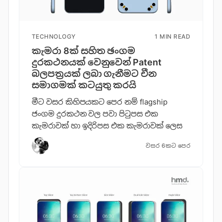
TECHNOLOGY
1 MIN READ
කැමරා 8ක් සහිත ඡංගම
දුරකථනයක් වෙනුවෙන් Patent
බලපත්‍රයක් ලබා ගැනීමට චීන
සමාගමක් කටයුතු කරයි
මීට වසර කිහිපයකට පෙර නම් flagship
ජංගම දුරකථන වල පවා පිටුපස එක
කැමරාවක් හා ඉදිරිපස එක කැමරාවක් ලෙස
වසර 6කට පෙර