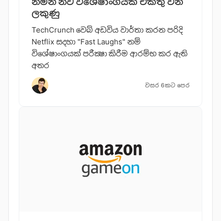
නමින් නව විශේෂාංගයක් එකතු වන
ලකුණු
TechCrunch වෙබ් අඩවිය වාර්තා කරන පරිදි
Netflix සදහා "Fast Laughs" නම්
විශේෂාංගයක් පරීක්‍ෂා කිරීම ආරම්භ කර ඇති
අතර
වසර 6කට පෙර