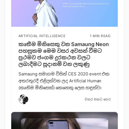
ARTIFICIAL INTELLIGENCE
1 MIN READ
කෘතීම මිනිසෙකු වන Samaung Neon
පහසුකම මෙම වසර අවසන් වීමට
ප්‍රථමව ජංගම දුරකථන වලට
ලබාදීමට සූදානම් වන ලකුණු
Samaung සමාගම විසින් CES 2020 event එක
අතරතුරදී එළිදක්වන ලද Artificial Human
(කෘතිම මිනිසෙක්) කෙනෙකු ලෙස හඳුන්වා
වසර 6කට පෙර