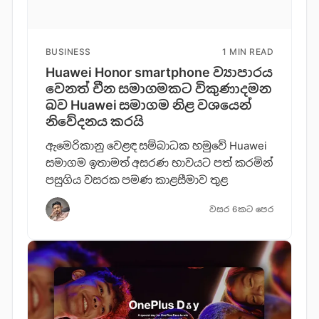
BUSINESS
1 MIN READ
Huawei Honor smartphone ව්‍යාපාරය
වෙනත් චීන සමාගමකට විකුණාදමන
බව Huawei සමාගම නිළ වශයෙන්
නිවේදනය කරයි
ඇමෙරිකානු වෙළඳ සම්බාධක හමුවේ Huawei
සමාගම ඉතාමත් අසරණ භාවයට පත් කරමින්
පසුගිය වසරක පමණ කාළසීමාව තුළ
වසර 6කට පෙර