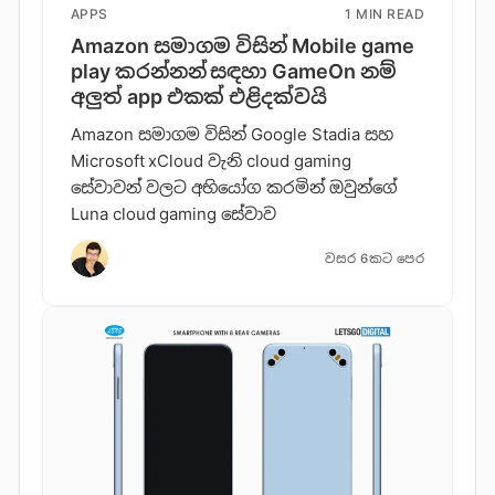
APPS
1 MIN READ
Amazon සමාගම විසින් Mobile game
play කරන්නන් සඳහා GameOn නම්
අලුත් app එකක් එළිදක්වයි
Amazon සමාගම විසින් Google Stadia සහ
Microsoft xCloud වැනි cloud gaming
සේවාවන් වලට අභියෝග කරමින් ඔවුන්ගේ
Luna cloud gaming සේවාව
වසර 6කට පෙර