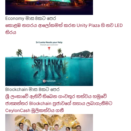
Economy
මාස 8කට පෙර
කොළඹ නගරය ආලෝකමත් කරන Unity Plaza හි නව LED
තිරය
Blockchain
මාස 8කට පෙර
ශ්‍රී ලංකාවේ ඇතිවී තිබෙන ගංවතුර තත්වය හමුවේ
ජාත්‍යන්තර Blockchain ප්‍රජාවගේ සහාය ලබාගැනීමට
CeylonCash මූලිකත්වය ග​නී