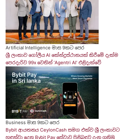
Artificial Intelligence
මාස 9කට පෙර
ශ්‍රී ලංකාව ගෝලීය AI කේන්ද්‍රස්ථානයක් කිරීමේ දැක්ම
පෙරදැරිව 99x වෙතින් ‘Agentri AI’ එළිදැක්වේ
Business
මාස 9කට පෙර
Bybit ආයතනය CeylonCash සමග එක්ව ශ්‍රී ලංකාවට
හඳුන්වා දෙන Bybit Pay සේවාව පිළිබඳව දැන ගනි​මු