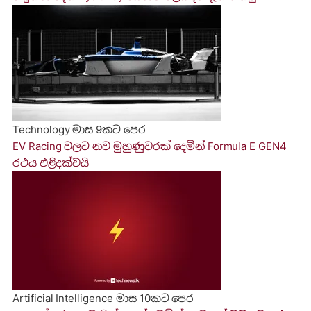
Technology
මාස 9කට පෙර
EV Racing වලට නව මුහුණුවරක් දෙමින් Formula E GEN4
රථය එළිදක්වයි
Artificial Intelligence
මාස 10කට පෙර