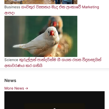
Business
ගංවතුර ව්‍යසනය මැද එන ලංකාවේ Marketing
ආපදා
Science
කුරුල්ලන් පාන්දරින්ම ගී ගයන රහස විද්‍යාඥයින්
අනාවරණය කර ගනියි
News
More News →