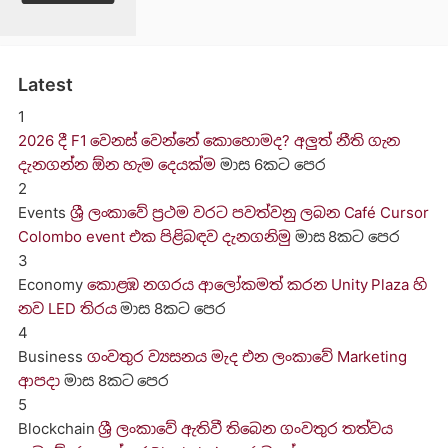
Latest
1
2026 දී F1 වෙනස් වෙන්නේ කොහොමද? අලුත් නීති ගැන
දැනගන්න ඕන හැම දෙයක්ම
මාස 6කට පෙර
2
Events
ශ්‍රී ලංකාවේ ප්‍රථම වරට පවත්වනු ලබන Café Cursor
Colombo event එක පිළිබඳව දැනගනිමු
මාස 8කට පෙර
3
Economy
කොළඹ නගරය ආලෝකමත් කරන Unity Plaza හි
නව LED තිරය
මාස 8කට පෙර
4
Business
ගංවතුර ව්‍යසනය මැද එන ලංකාවේ Marketing
ආපදා
මාස 8කට පෙර
5
Blockchain
ශ්‍රී ලංකාවේ ඇතිවී තිබෙන ගංවතුර තත්වය