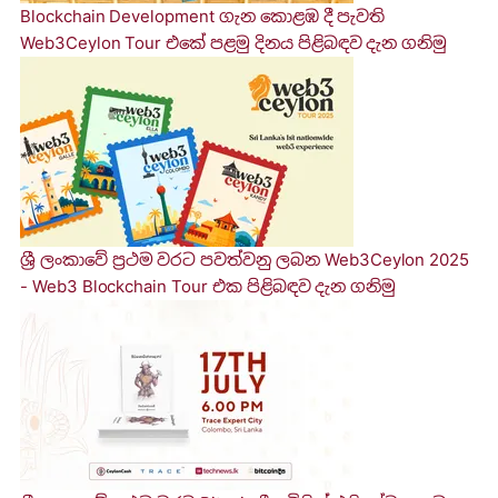
Blockchain Development ගැ​න කොළඹ ​දී පැවති
Web3Ceylon Tour එකේ පළමු දිනය පිළිබඳව දැන ගනි​මු
ශ්‍රී ලංකාවේ ප්‍රථම වරට පවත්වනු ලබ​න Web3Ceylon 2025
- Web3 Blockchain Tour එක පිළිබඳව දැන ගනි​මු