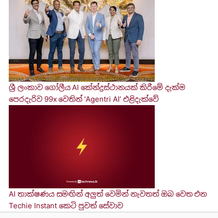
ශ්‍රී ලංකාව ගෝලීය AI කේන්ද්‍රස්ථානයක් කිරීමේ දැක්ම
පෙරදැරිව 99x වෙතින් ‘Agentri AI’ එළිදැක්වේ
AI තාක්ෂණය සමඟින් අලුත් වෙමින් නැවතත් ඔබ වෙත එන
Techie Instant කෙටි පුවත් සේවාව