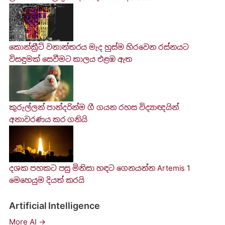
කොන්ක්‍රීට් වනාන්තරය මැද හුස්ම හිරවෙන රස්නයට
විසඳුමක් සෙවීමට කාලය එළඹ ඇත
කුරුල්ලන් පාන්දරින්ම ගී ගයන රහස විද්‍යාඥයින්
අනාවරණය කර ගනියි
දශක පහකට පසු මිනිසා හඳට ගෙනයන්න Artemis 1
මෙහෙයුම දියත් කරයි
Artificial Intelligence
More AI →