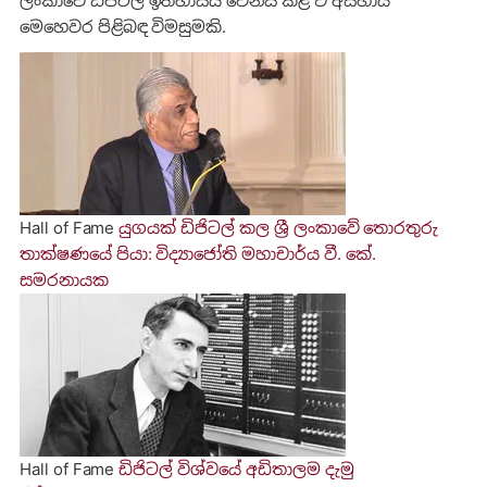
ලංකාවේ ඩිජිටල් ඉතිහාසය වෙනස් කළ ඒ අසහාය
මෙහෙවර පිළිබඳ විමසුමකි.
Hall of Fame
යුගයක් ඩිජිටල් කල ශ්‍රී ලංකාවේ තොරතුරු
තාක්ෂණයේ පියා: විද්‍යාජෝති මහාචාර්ය වී. කේ.
සමරනායක
Hall of Fame
ඩිජිටල් විශ්වයේ අඩිතාලම දැමු