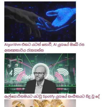
Algorithm එකට යටත් නොවී, AI යුගයේ ඔබේ රස
අනන්‍යතාවය රැකගන්න
ඇල්ගොරිතමයට යටවූ Spotify යුගයේ සංගීතයට සිදු වූ දේ