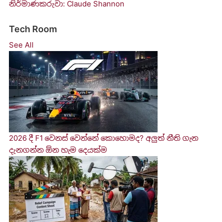
නිර්මාණකරුවා: Claude Shannon
Tech Room
See All
2026 දී F1 වෙනස් වෙන්නේ කොහොමද? අලුත් නීති ගැන
දැනගන්න ඕන හැම දෙයක්ම