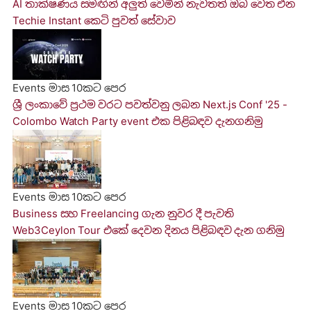
AI තාක්ෂණය සමඟින් අලුත් වෙමින් නැවතත් ඔබ වෙත එන
Techie Instant කෙටි පුවත් සේවාව
Events
මාස 10කට පෙර
ශ්‍රී ලංකාවේ ප්‍රථම වරට පවත්වනු ලබ​න Next.js Conf '25 -
Colombo Watch Party event එක පිළිබඳව දැනගනිමු
Events
මාස 10කට පෙර
Business සහ Freelancing ගැ​න නුවර ​දී පැවති
Web3Ceylon Tour එකේ දෙව​න දිනය පිළිබඳව දැන ගනි​මු
Events
මාස 10කට පෙර