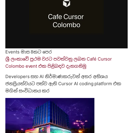
Events
මාස 8කට පෙර
ශ්‍රී ලංකාවේ ප්‍රථම වරට පවත්වනු ලබන Café Cursor
Colombo event එක පිළිබඳව දැනගනිමු
Developers සහ AI නිර්මාණකරුවන් අතර අතිශය
ජනප්‍රියත්වයට පත්ව ඇති Cursor AI coding platform එක
මගින් සංවිධානය කර