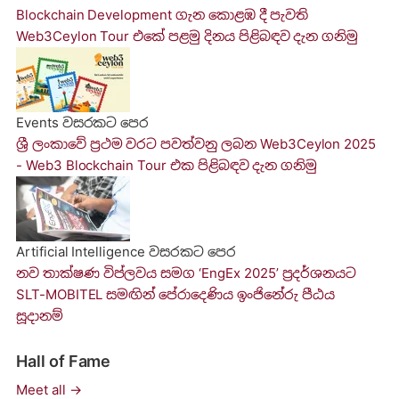
Blockchain Development ගැ​න කොළඹ ​දී පැවති
Web3Ceylon Tour එකේ පළමු දිනය පිළිබඳව දැන ගනි​මු
Events
වසරකට පෙර
ශ්‍රී ලංකාවේ ප්‍රථම වරට පවත්වනු ලබ​න Web3Ceylon 2025
- Web3 Blockchain Tour එක පිළිබඳව දැන ගනි​මු
Artificial Intelligence
වසරකට පෙර
නව තාක්ෂණ විප්ලවය සමග ‘EngEx 2025’ ප්‍රදර්ශනයට
SLT-MOBITEL සමඟින් පේරාදෙණිය ඉංජිනේරු පීඨය
සූදානම්
Hall of Fame
Meet all →