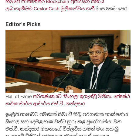
හමුවේ ජාත්‍යන්තර Blockchain ප්‍රජාවගේ සහාය
ලබාගැනීමට CeylonCash මූලිකත්වය ග​නී
මාස 8කට පෙර
Editor's Picks
Hall of Fame
පරිගණකයට 'සිංහල' ඉගැන්වූ මිනිසා: ජ්‍යෙෂ්ඨ
කථිකාචාර්ය ආචාර්ය එස්.ටී. නන්දසාර
ඉංග්‍රීසි භාෂාවට පමණක් සීමා වී තිබූ පරිගණක තාක්ෂණය
සිංහල සහ දෙමළ භාෂාවන්ට හුරු කළ පුරෝගාමියා වන
එස්.ටී. නන්දසාර මහතාගේ විප්ලවීය ගමන් මග සහ ශ්‍රී