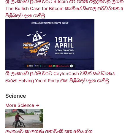
ශ්‍රී ලංකාවේ ප්‍රථම වරට Bitcoin දීප විසින් එළිදක්වනු ලබන
The Bullish Case for Bitcoin කෘති​යේ සිංහල පරිවර්තන​ය
පිළිබඳව දැන ගනි​මු
ශ්‍රී ලංකාවෙ ප්‍රථම වරට CeylonCash විසින් සංවිධානය
කරන Halving Yacht Party එක පිළිබඳව දැන ගනි​මු
Science
More Science →
ලංකාවේ කාලගුණ අනාවැකි සහ අභියෝග