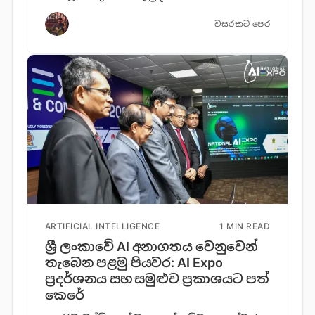
වසරකට පෙර
ARTIFICIAL INTELLIGENCE
1 MIN READ
ශ්‍රී ලංකාවේ AI අනාගතය වෙනුවෙන්
තැබෙන පළමු පියවර: AI Expo
ප්‍රදර්ශනය සහ සමුළුව ප්‍රකාශයට පත්
කෙරේ