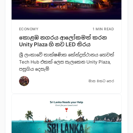
ECONOMY
1 MIN READ
කොළඹ නගරය ආලෝකමත් කරන
Unity Plaza හි නව LED තිරය
ශ්‍රී ලංකාවේ තාක්ෂණික කේන්ද්‍රස්ථානය හෙවත්
Tech Hub එකක් ලෙස සැලකෙන Unity Plaza,
පසුගිය දෙසැම්
මාස 8කට පෙර