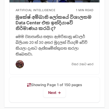
ARTIFICIAL INTELLIGENCE
1 MIN READ
මුකේෂ් අම්බානි ලෝකයේ විශාලතම
Data Center එක ඉන්දියාවේ
නිර්මාණය කරයි ද?
මෙම ව්‍යාපෘතිය සඳහා ඇමරිකානු ඩොලර්
බිලියන 20 ත් 30 අතර මුදලක් වියදම් වේවි
කියලා දැනට ඇස්තමේන්තුගත කරලා
තිබෙනවා.
වසර 2කට පෙර
Showing Page 1 of 150 pages
Next →