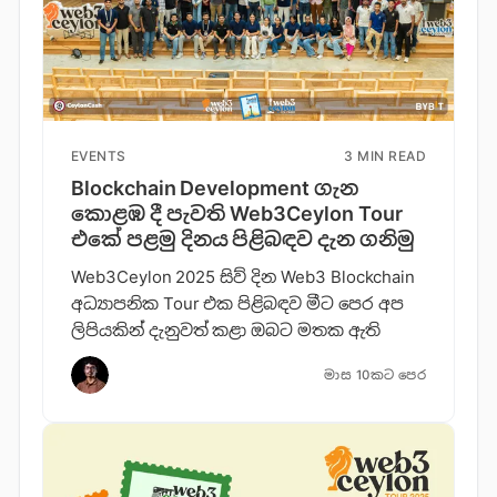
EVENTS
3 MIN READ
Blockchain Development ගැ​න
කොළඹ ​දී පැවති Web3Ceylon Tour
එකේ පළමු දිනය පිළිබඳව දැන ගනි​මු
Web3Ceylon 2025 සිව් දින Web3 Blockchain
අධ්‍යාපනික Tour එක පිළිබඳව මීට පෙර අප
ලිපියකින් දැනුවත් කළා ඔබට මතක ඇති
මාස 10කට පෙර