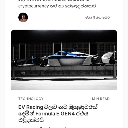
cryptocurrency හර හා වෙළෙඳ ව්‍යාපාර
මාස 9කට පෙර
TECHNOLOGY
1 MIN READ
EV Racing වලට නව මුහුණුවරක්
දෙමින් Formula E GEN4 රථය
එළිදක්වයි