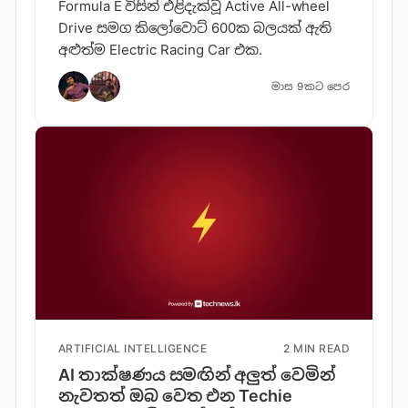
Formula E විසින් එළිදැක්වූ Active All-wheel
Drive සමග කිලෝවොට් 600ක බලයක් ඇති
අළුත්ම Electric Racing Car එක.
මාස 9කට පෙර
ARTIFICIAL INTELLIGENCE
2 MIN READ
AI තාක්ෂණය සමඟින් අලුත් වෙමින්
නැවතත් ඔබ වෙත එන Techie