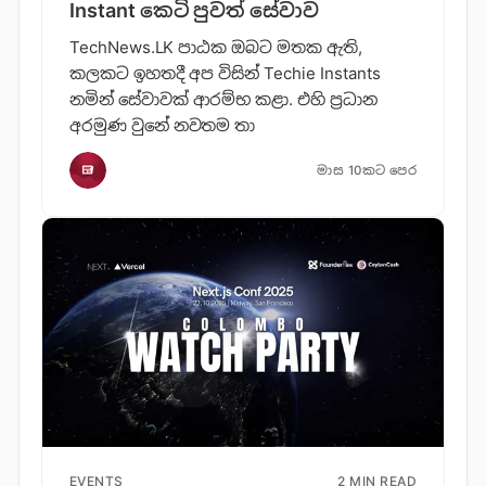
Instant කෙටි පුවත් සේවාව
TechNews.LK පාඨක ඔබට මතක ඇති,
කලකට ඉහතදී අප විසින් Techie Instants
නමින් සේවාවක් ආරම්භ කළා. එහි ප්‍රධාන
අරමුණ වුනේ නවතම තා
මාස 10කට පෙර
EVENTS
2 MIN READ