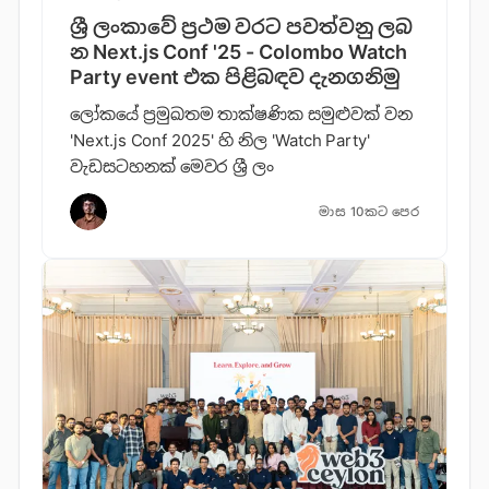
ශ්‍රී ලංකාවේ ප්‍රථම වරට පවත්වනු ලබ​
න Next.js Conf '25 - Colombo Watch
Party event එක පිළිබඳව දැනගනිමු
ලෝකයේ ප්‍රමුඛතම තාක්ෂණික සමුළුවක් වන
'Next.js Conf 2025' හි නිල 'Watch Party'
වැඩසටහනක් මෙවර ශ්‍රී ලං
මාස 10කට පෙර