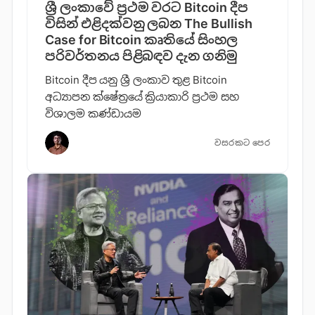
ශ්‍රී ලංකාවේ ප්‍රථම වරට Bitcoin දීප
විසින් එළිදක්වනු ලබන The Bullish
Case for Bitcoin කෘති​යේ සිංහල
පරිවර්තන​ය පිළිබඳව දැන ගනි​මු
Bitcoin දීප යනු ශ්‍රී ලංකාව තුළ Bitcoin
අධ්‍යාපන ක්ෂේත්‍රයේ ක්‍රියාකාරි ප්‍රථම සහ
විශාලම කණ්ඩායම
වසරකට පෙර