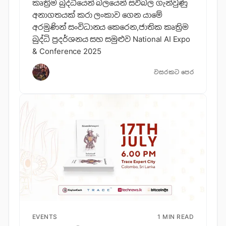
කෘත්‍රිම බුද්ධියෙන් බලයෙන් සවිබල ගැන්වුණු
අනාගතයක් කරා ලංකාව ගෙන යාමේ
අරමුණින් සංවිධානය කෙරෙන,ජාතික කෘත්‍රිම
බුද්ධි ප්‍රදර්ශනය සහ සමුළුව National AI Expo
& Conference 2025
වසරකට පෙර
EVENTS
1 MIN READ