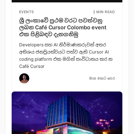
EVENTS
2 MIN READ
ශ්‍රී ලංකාවේ ප්‍රථම වරට පවත්වනු
ලබන Café Cursor Colombo event
එක පිළිබඳව දැනගනිමු
Developers සහ AI නිර්මාණකරුවන් අතර
අතිශය ජනප්‍රියත්වයට පත්ව ඇති Cursor AI
coding platform එක මගින් සංවිධානය කර න
Café Cursor
මාස 8කට පෙර