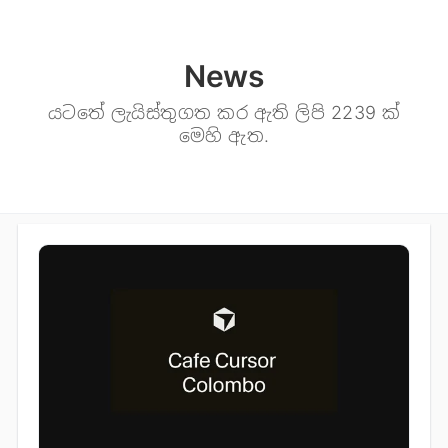
News
යටතේ ලැයිස්තුගත කර ඇති ලිපි 2239 ක්
මෙහි ඇත.