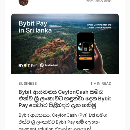
මාස 9කට පෙර
BUSINESS
1 MIN READ
Bybit ආයතනය CeylonCash සමග
එක්ව ශ්‍රී ලංකාවට හඳුන්වා දෙන Bybit
Pay සේවාව පිළිබඳව දැන ගනි​මු
Bybit ආයතනය, CeylonCash (Pvt) Ltd සමග
එක්ව ශ්‍රී ලංකාවට Bybit Pay නම් crypto-
payment solution එකක් නැතහො ත්