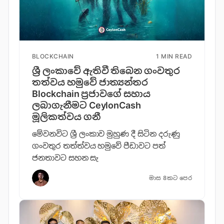
BLOCKCHAIN
1 MIN READ
ශ්‍රී ලංකාවේ ඇතිවී තිබෙන ගංවතුර
තත්වය හමුවේ ජාත්‍යන්තර
Blockchain ප්‍රජාවගේ සහාය
ලබාගැනීමට CeylonCash
මූලිකත්වය ග​නී
මේවනවිට ශ්‍රී ලංකාව මුහුණ දී සිටින දරුණු
ගංවතුර තත්ත්වය හමුවේ පීඩාවට පත්
ජනතාවට සහන සැ
මාස 8කට පෙර