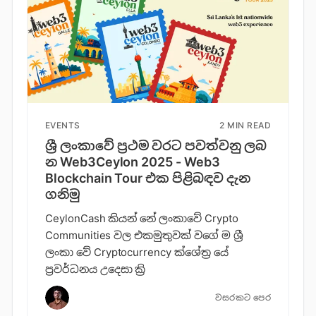
EVENTS
2 MIN READ
ශ්‍රී ලංකාවේ ප්‍රථම වරට පවත්වනු ලබ​
න Web3Ceylon 2025 - Web3
Blockchain Tour එක පිළිබඳව දැන
ගනි​මු
CeylonCash කියන් නේ ලංකාවේ Crypto
Communities වල එකමුතුවක් වගේ ම ශ්‍රී
ලංකා වේ Cryptocurrency ක්ශේත්‍ර යේ
ප්‍රවර්ධනය උදෙසා ක්‍රි
වසරකට පෙර