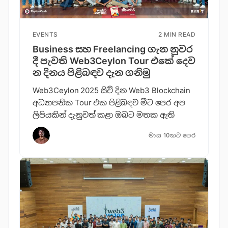
EVENTS
2 MIN READ
Business සහ Freelancing ගැ​න නුවර ​
දී පැවති Web3Ceylon Tour එකේ දෙව​
න දිනය පිළිබඳව දැන ගනි​මු
Web3Ceylon 2025 සිව් දින Web3 Blockchain
අධ්‍යාපනික Tour එක පිළිබඳව මීට පෙර අප
ලිපියකින් දැනුවත් කළා ඔබට මතක ඇති
මාස 10කට පෙර