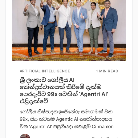
ARTIFICIAL INTELLIGENCE
1 MIN READ
ශ්‍රී ලංකාව ගෝලීය AI
කේන්ද්‍රස්ථානයක් කිරීමේ දැක්ම
පෙරදැරිව 99x වෙතින් ‘Agentri AI’
එළිදැක්වේ
ගෝලීය නිෂ්පාදන ඉංජිනේරු සමාගමක් වන
99x, සිය නවතම Agentic AI නවෝත්පාදනය
වන ‘Agentri AI’ පසුගියදා කොළඹ Cinnamon