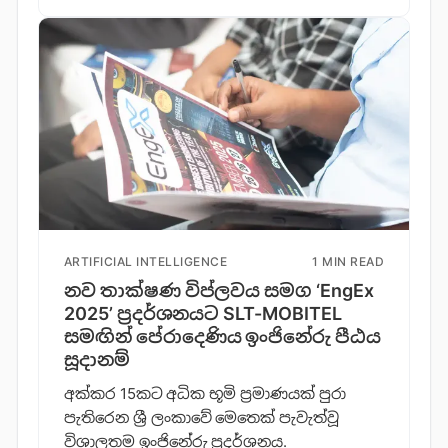
ARTIFICIAL INTELLIGENCE
1 MIN READ
නව තාක්ෂණ විප්ලවය සමග ‘EngEx
2025’ ප්‍රදර්ශනයට SLT-MOBITEL
සමඟින් පේරාදෙණිය ඉංජිනේරු පීඨය
සූදානම්
අක්කර 15කට අධික භූමි ප්‍රමාණයක් පුරා
පැතිරෙන ශ්‍රී ලංකාවේ මෙතෙක් පැවැත්වූ
විශාලතම ඉංජිනේරු ප්‍රදර්ශනය.