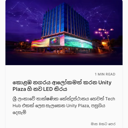
1 MIN READ
කොළඹ නගරය ආලෝකමත් කරන Unity
Plaza හි නව LED තිරය
ශ්‍රී ලංකාවේ තාක්ෂණික කේන්ද්‍රස්ථානය හෙවත් Tech
Hub එකක් ලෙස සැලකෙන Unity Plaza, පසුගිය
දෙසැම්
මාස 8කට පෙර