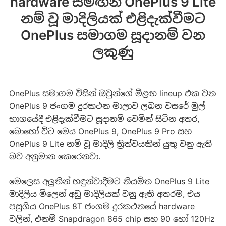
hardware සමඟින් OnePlus 9 Lite
නම් වූ මාදිලියක් එළිදැක්වීමට
OnePlus සමාගම සූදානම් වන
ලකුණු
OnePlus සමාගම විසින් ඔවුන්ගේ මීළඟ lineup එක වන
OnePlus 9 ජංගම දුරකථන මාලාව ලබන වසරේ මුල්
භාගයේදී එළිදැක්වීමට සූදානම් වෙමින් සිටින අතර,
බොහෝ විට මෙය OnePlus 9, OnePlus 9 Pro සහ
OnePlus 9 Lite නම් වූ මාදිලි ත්‍රිත්වයකින් යුතු වනු ඇති
බව අනුමාන කෙරෙනවා.
මෙලෙස අලුතින් හඳුන්වාදීමට නියමිත OnePlus 9 Lite
මාදිලිය මිලෙන් අඩු මාදිලියක් වනු ඇති අතරම, එය
පසුගිය OnePlus 8T ජංගම දුරකථනයේ hardware
වලින්, එනම් Snapdragon 865 chip සහ 90 හෝ 120Hz