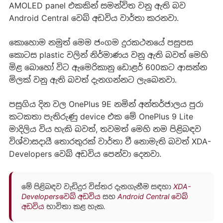
AMOLED panel එකකින් සමන්විත වනු ඇති බව
Android Central වෙබ් අඩවිය වාර්තා කරනවා.
කොහොම නමුත් මෙම ජංගම දුරකථනයේ පසුපස
කොටස plastic වලින් නිර්මාණය වනු ඇති බවත් මෙහි
මිළ බොහෝ විට ඇමෙරිකානු ඩොළර් 600කට ආසන්න
මිලක් වනු ඇති බවත් දැනගන්නට ලැබෙනවා.
පසුගිය දින වල OnePlus 9E නමින් අන්තර්ජාලය පුරා
කටකතා පැතිරුණු device එක මේ OnePlus 9 Lite
මාදිලිය විය හැකි බවත්, තවමත් මෙහි නම පිළිබඳව
විශ්වාසදායී තොරතුරක් වාර්තා වී නොමැති බවත් XDA-
Developers වෙබ් අඩවිය පෙන්වා දෙනවා.
මේ පිළිබඳව වැඩිදුර විස්තර දැනගැනීම සඳහා
XDA-
Developersවෙබ් අඩවිය
සහ
Android Central වෙබ්
අඩවිය
භාවිතා කළ හැක.