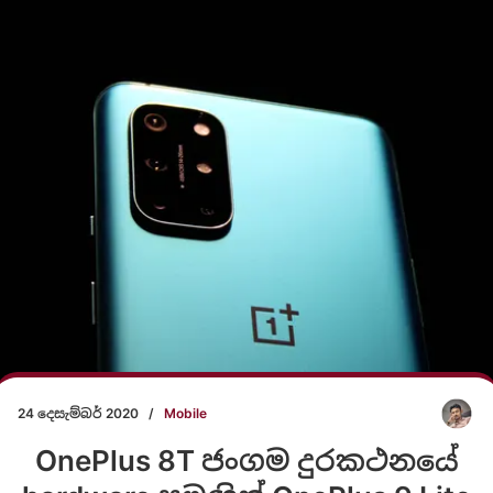
24 දෙසැම්බර් 2020
/
Mobile
OnePlus 8T ජංගම දුරකථනයේ