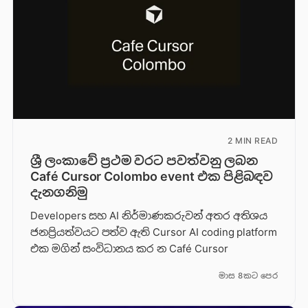
2 MIN READ
ශ්‍රී ලංකාවේ ප්‍රථම වරට පවත්වනු ලබන
Café Cursor Colombo event එක පිළිබඳව
දැනගනිමු
Developers සහ AI නිර්මාණකරුවන් අතර අතිශය
ජනප්‍රියත්වයට පත්ව ඇති Cursor AI coding platform
එක මගින් සංවිධානය කර න Café Cursor
මාස 8කට පෙර