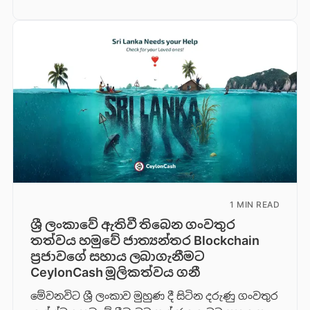
1 MIN READ
ශ්‍රී ලංකාවේ ඇතිවී තිබෙන ගංවතුර
තත්වය හමුවේ ජාත්‍යන්තර Blockchain
ප්‍රජාවගේ සහාය ලබාගැනීමට
CeylonCash මූලිකත්වය ග​නී
මේවනවිට ශ්‍රී ලංකාව මුහුණ දී සිටින දරුණු ගංවතුර