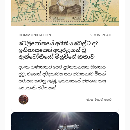
COMMUNICATION
2 MIN READ
ටෙලිෆෝනයේ අයිතිය බෙල්ට ද?
ඉතිහාසයෙන් අතුරුදහන් වූ
ඇන්ටෝනියෝ මියුචිගේ කතාව
දශක ගණනකට පෙර දුරකතනයක සිහිනය
දුටු, එහෙත් දරිද්‍රතාවය සහ අවාසනාව විසින්
පරාජය කරනු ලැබූ, ඉතිහාසයේ අමතක කළ
නොහැකි චරිතයක්.
මාස 9කට පෙර