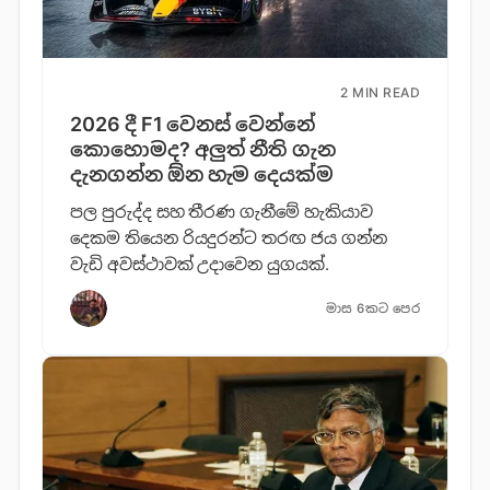
2 MIN READ
2026 දී F1 වෙනස් වෙන්නේ
කොහොමද? අලුත් නීති ගැන
දැනගන්න ඕන හැම දෙයක්ම
පල පුරුද්ද සහ තීරණ ගැනීමේ හැකියාව
දෙකම තියෙන රියදුරන්ට තරඟ ජය ගන්න
වැඩි අවස්ථාවක් උදාවෙන යුගයක්.
මාස 6කට පෙර