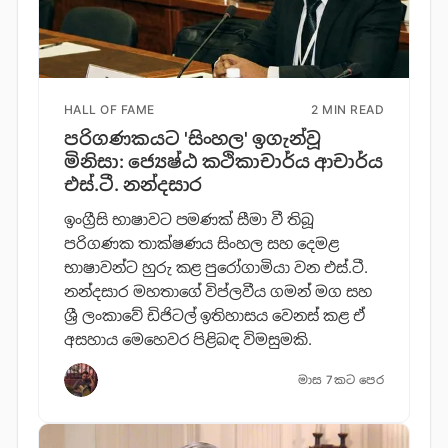
HALL OF FAME
2 MIN READ
පරිගණකයට 'සිංහල' ඉගැන්වූ
මිනිසා: ජ්‍යෙෂ්ඨ කථිකාචාර්ය ආචාර්ය
එස්.ටී. නන්දසාර
ඉංග්‍රීසි භාෂාවට පමණක් සීමා වී තිබූ
පරිගණක තාක්ෂණය සිංහල සහ දෙමළ
භාෂාවන්ට හුරු කළ පුරෝගාමියා වන එස්.ටී.
නන්දසාර මහතාගේ විප්ලවීය ගමන් මග සහ
ශ්‍රී ලංකාවේ ඩිජිටල් ඉතිහාසය වෙනස් කළ ඒ
අසහාය මෙහෙවර පිළිබඳ විමසුමකි.
මාස 7කට පෙර