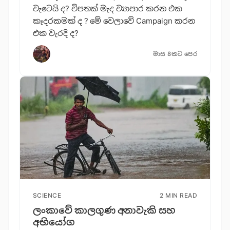
වැටෙයි ද? විපතක් මැද ව්‍යාපාර කරන එක
කෑදරකමක් ද ? මේ වෙලාවේ Campaign කරන
එක වැරදි ද?
මාස 8කට පෙර
SCIENCE
2 MIN READ
ලංකාවේ කාලගුණ අනාවැකි සහ
අභියෝග