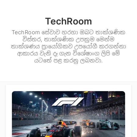
TechRoom
TechRoom සේවාව හරහා ඔබට තාක්ශණික
විස්තර, තාක්ශණික උපක්‍රම මෙන්ම
තාක්ශණය ප්‍රායෝගිකව උපයෝගී කරගන්නා
ආකාරය වැනි දෑ ගැන විශේෂාංග ලිපි මේ
යටතේ පළ කරනු ලබනවා.