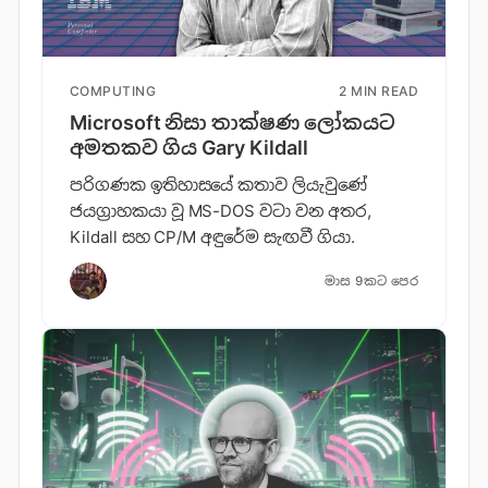
COMPUTING
2 MIN READ
Microsoft නිසා තාක්ෂණ ලෝකයට
අමතකව ගිය Gary Kildall
පරිගණක ඉතිහාසයේ කතාව ලියැවුණේ
ජයග්‍රාහකයා වූ MS-DOS වටා වන අතර,
Kildall සහ CP/M අඳුරේම සැඟවී ගියා.
මාස 9කට පෙර