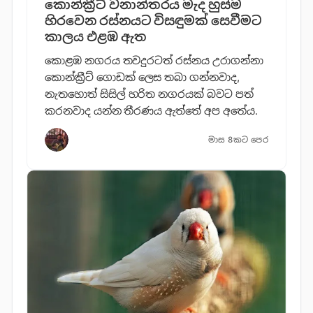
කොන්ක්‍රීට් වනාන්තරය මැද හුස්ම
හිරවෙන රස්නයට විසඳුමක් සෙවීමට
කාලය එළඹ ඇත
කොළඹ නගරය තවදුරටත් රස්නය උරාගන්නා
කොන්ක්‍රීට් ගොඩක් ලෙස තබා ගන්නවාද,
නැතහොත් සිසිල් හරිත නගරයක් බවට පත්
කරනවාද යන්න තීරණය ඇත්තේ අප අතේය.
මාස 8කට පෙර