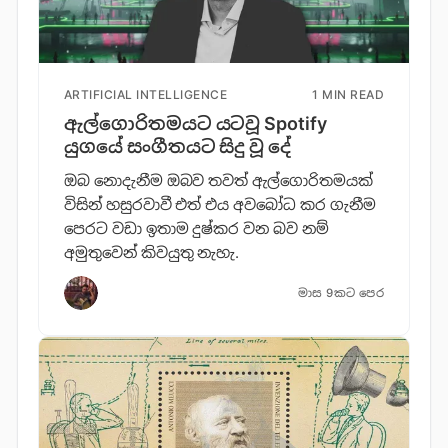
ARTIFICIAL INTELLIGENCE
1 MIN READ
ඇල්ගොරිතමයට යටවූ Spotify
යුගයේ සංගීතයට සිදු වූ දේ
ඔබ නොදැනීම ඔබව තවත් ඇල්ගොරිතමයක්
විසින් හසුරවාවී එත් එය අවබෝධ කර ගැනීම
පෙරට වඩා ඉතාම දුෂ්කර වන බව නම්
අමුතුවෙන් කිවයුතු නැහැ.
මාස 9කට පෙර