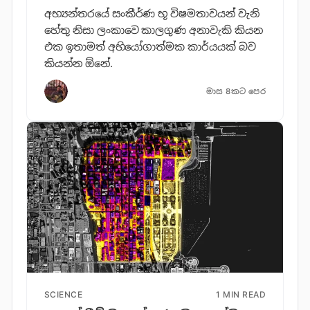
අභ්‍යන්තරයේ සංකීර්ණ භූ විෂමතාවයන් වැනි
හේතු නිසා ලංකාවෙ කාලගුණ අනාවැකි කියන
එක ඉතාමත් අභියෝගාත්මක කාර්යයක් බව
කියන්න ඕනේ.
මාස 8කට පෙර
SCIENCE
1 MIN READ