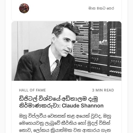
මාස 8කට පෙර
HALL OF FAME
3 MIN READ
ඩිජිටල් විශ්වයේ අඩිතාලම දැමු
නිර්මාණකරුවා: Claude Shannon
ඔහු විප්ලවීය වෙනසක් කළ අයෙක් වුවද, ඔහු
මෙහෙයවනු ලැබුවේ කීර්තිය හෝ මුදල් විසින්
නොව, ලෝකය ක්‍රියාත්මක වන ආකාරය ගැන