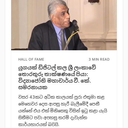
HALL OF FAME
3 MIN READ
යුගයක් ඩිජිටල් කල ශ්‍රී ලංකාවේ
තොරතුරු තාක්ෂණයේ පියා:
විද්‍යාජෝති මහාචාර්ය වී. කේ.
සමරනායක
වසර 43කට අධික කාලයක් පුරා එතුමා කළ
මෙහෙවර දෙස ආපසු හැරී බැලීමේදී පෙනී
යන්නේ එය එක් මිනිසෙකු විසින් ඉටු කළා යැයි
සිතීමට පවා අපහසු තරම් දැවැන්ත
කාර්යභාරයක් බවයි.