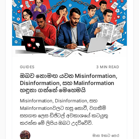
GUIDES
3 MIN READ
ඔබව නොමඟ යවන Misinformation,
Disinformation, සහ Malinformation
හඳුනා ගන්නේ මෙහෙමයි
Misinformation, Disinformation, සහ
Malinformationවලට හසු නොවී, වගකීම්
සහගත ලෙස ඩිජිටල් අවකාශයේ කටයුතු
කරන්න මේ ලිපිය ඔබට උදව්වේවි.
මාස 9කට පෙර