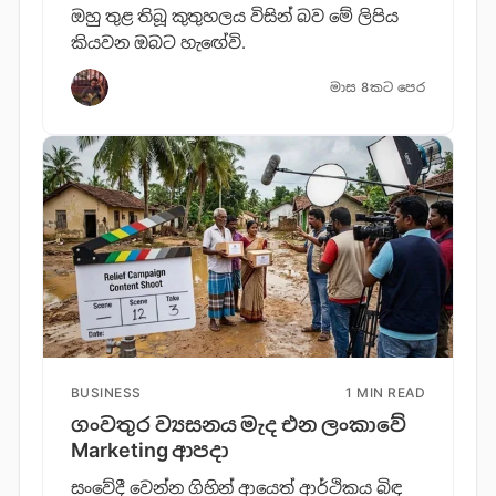
ඔහු තුළ තිබූ කුතුහලය විසින් බව මේ ලිපිය
කියවන ඔබට හැඟේවි.
මාස 8කට පෙර
BUSINESS
1 MIN READ
ගංවතුර ව්‍යසනය මැද එන ලංකාවේ
Marketing ආපදා
සංවේදී වෙන්න ගිහින් ආයෙත් ආර්ථිකය බිඳ