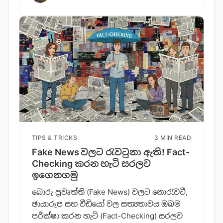
TIPS & TRICKS
3 MIN READ
Fake News වලට රැවටුනා ඇති! Fact-
Checking කරන හැටි සරලව
ඉගෙනගමු
බොරු ප්‍රවෘත්ති (Fake News) වලට නොරැවටී,
ඡායාරූප සහ වීඩියෝ වල සත්‍යතාවය ඔබම
පරීක්ෂා කරන හැටි (Fact-Checking) සරලව