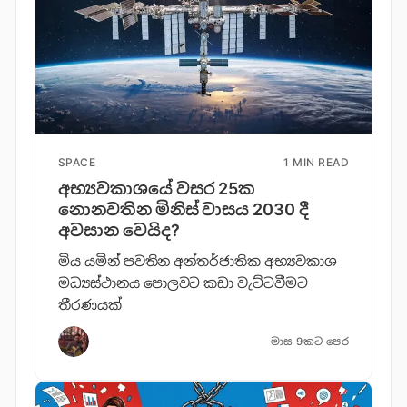
SPACE
1 MIN READ
අභ්‍යවකාශයේ වසර 25ක
නොනවතින මිනිස් වාසය 2030 දී
අවසාන වෙයිද?
මිය යමින් පවතින අන්තර්ජාතික අභ්‍යවකාශ
මධ්‍යස්ථානය පොලවට කඩා වැට්ටවීමට
තීරණයක්
මාස 9කට පෙර