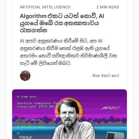
ARTIFICIAL INTELLIGENCE
2 MIN READ
Algorithm එකට යටත් නොවී, AI
යුගයේ ඔබේ රස අනන්‍යතාවය
රැකගන්න
AI අපව අනුකරණය කිරීමේ සිට, අප AI
අනුකරණය කිරීම තෙක් එළඹ ඇති යුගයේ
අතරමං නොවී සවිඥානිකව නිර්මාණශීලී වන
හැටි මේ ලිපියෙන් ඔබට.
මාස 9කට පෙර