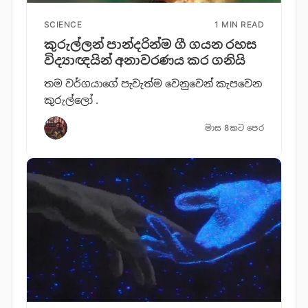
SCIENCE
1 MIN READ
කුරුල්ලන් පාන්දරින්ම ගී ගයන රහස
විද්‍යාඥයින් අනාවරණය කර ගනියි
තම වර්ගයාගේ පැවැත්ම වෙනුවෙන් කැපවෙන
කුරුල්ලෝ .
මාස 8කට පෙර