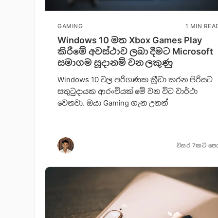
GAMING
1 MIN REA
Windows 10 මත Xbox Games Play
කිරීමේ අවස්ථාව ලබා දීමට Microsoft
සමාගම සූදානම් වන ලකුණු
Windows 10 වල පරිගණක ක්‍රීඩා කරන පිරිසට
සතුටුදායක ආරංචියක් මේ වන විට වාර්ථා
වෙනවා. ඔයා Gaming ගැන උනන්
වසර 7කට පෙ