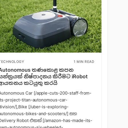
TECHNOLOGY
1 MIN READ
Autonomous තණකොළ කපන
යන්ත්‍රයක් නිෂ්පාදනය කිරීමට iRobot
ආයතනය කටයුතු කරයි
Autonomous Car [/apple-cuts-200-staff-from-
its-project-titan-autonomous-car-
division/],Bike [/uber-is-exploring-
autonomous-bikes-and-scooters/] සහ
Delivery Robot එකක් [/amazon-has-made-its-
own-autonomous-six-wheeled-