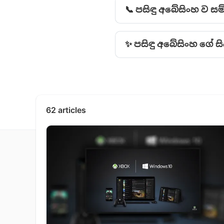
📞 පසිඳු අබේසිංහ ව
✨ පසිඳු අබේසිංහ ‍ගේ 
62 articles