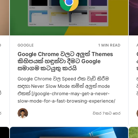
D
GOOGLE
1 MIN READ
Google Chrome වලට අලුත් Themes
කිහිපයක් හඳුන්වා දීමට Google
සමාගම කටයුතු කරයි
Google Chrome වල Speed එක වැඩි කිරීම
සඳහා Never Slow Mode නමින් අලුත් mode
ි
එකක් [/google-chrome-may-get-a-never-
slow-mode-for-a-fast-browsing-experience/
ර
වසර 7කට පෙර