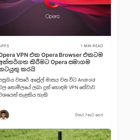
APPS
1 MIN READ
Opera VPN එක Opera Browser එකටම
අන්තර්ගත කිරීමට Opera සමාගම
කටයුතු කරයි
පසුගිය වසරේ අප්‍රේල් මාසය වන විට Android
වල නොමිලයේ ලබා දුන් හොඳම VPN සේවාව
වශයෙන් සැළකිය හැකි
වසර 7කට පෙර