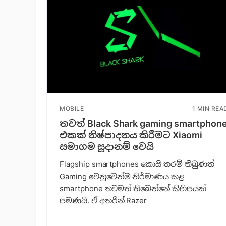
MOBILE
1 MIN REA
තවත් Black Shark gaming smartphon
එකක් නිෂ්පාදනය කිරීමට Xiaomi
සමාගම සූදානම් වෙයි
Flagship smartphones කොයි තරම් තිබුණත්
Gaming වෙනුවෙන්ම නිර්මාණය කළ
smartphone තවමත් තිබෙන්නේ කිහිපයක්
පමණයි. ඒ අතරින් Razer