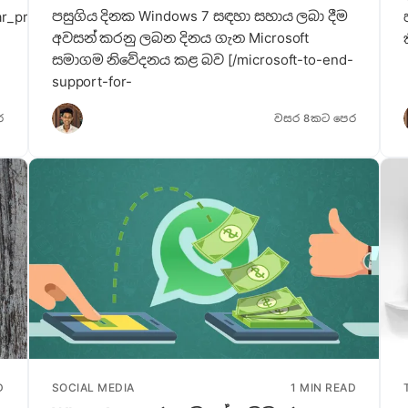
පසුගිය දිනක Windows 7 සඳහා සහාය ලබා දීම
r_project],
අවසන් කරනු ලබන දිනය ගැන Microsoft
සමාගම නිවේදනය කළ බව [/microsoft-to-end-
support-for-
ර
වසර 8කට පෙර
D
SOCIAL MEDIA
1 MIN READ