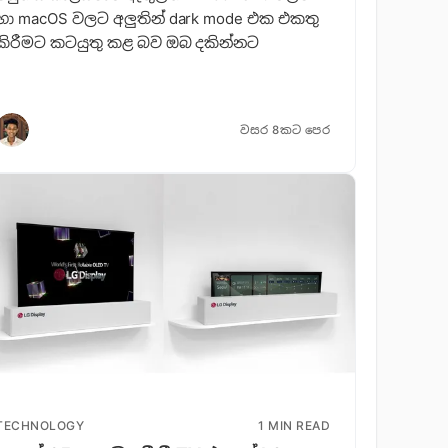
හා macOS වලට අලුතින් dark mode එක එකතු
කිරීමට කටයුතු කළ බව ඔබ දකින්නට
වසර 8කට පෙර
TECHNOLOGY
1 MIN READ