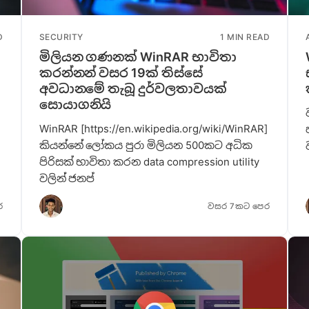
D
SECURITY
1 MIN READ
මිලියන ගණනක් WinRAR භාවිතා
කරන්නන් වසර 19ක් තිස්සේ
අවධානමේ තැබූ දුර්වලතාවයක්
සොයාගනියි
WinRAR [https://en.wikipedia.org/wiki/WinRAR]
කියන්නේ ලෝකය පුරා මිලියන 500කට අධික
පිරිසක් භාවිතා කරන data compression utility
වලින් ජනප්
ර
වසර 7කට පෙර