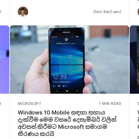
ර
වසර 8කට පෙර
D
MICROSOFT
1 MIN READ
Windows 10 Mobile සඳහා සහාය
දැක්වීම මෙම වසරේ දෙසැම්බර් වලින්
අවසන් කිරීමට Microsoft සමාගම
තීරණය කරයි