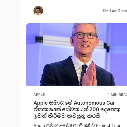
වසර 8කට පෙ
APPLE
1 MIN REA
Apple සමාගමේ Autonomous Car
ඒකකයෙන් සේවකයන් 200 දෙනෙකු
ඉවත් කිරීමට කටයුතු කරයි
Apple සමාගමේ ව්‍යාපෘතියක් වූ Project Titan