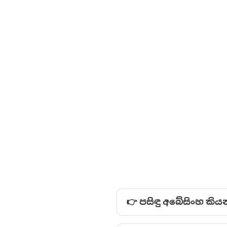
👉 පසිඳු අබේසිංහ කිය