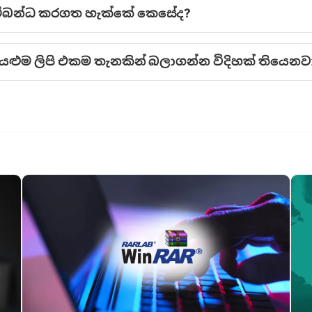
 සම්බන්ධ කරගත හැක්කේ කෙසේද?
සියළුම ලිපි එකම තැනකින් බලාගන්න විදිහක් තියෙනව