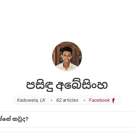
පසිඳු අබේසිංහ
Kaduwela, LK
•
62 articles
•
Facebook
න්නේ කවුද?