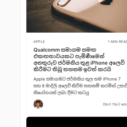
APPLE
1 MIN REA
Qualcomm සමාගම සමඟ
එකඟතාවයකට පැමිණීමෙන්
අනතුරුව ජර්මනිය තුළ iPhone අලෙවි
කිරීමට තිබූ තහනම ඉවත් කරයි
Apple සමාගමට ජර්මනිය තුල තම iPhone 7
සහ 8 මාදිලි අලෙවි කිරීම තහනම් කරමින් උසාව
නියෝගයක් ලබා දීමට කටයු
වසර 7කට පෙ