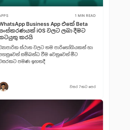
APPS
1 MIN READ
WhatsApp Business App එකේ Beta
සංස්කරණයක් iOS වලට ලබා දීමට
කටයුතු කරයි
ව්‍යාපාරික ස්ථාන වලට තම පාරිභෝගියකන් හා
පහසුවෙන් සම්බන්ධ වීම වෙනුවෙන් මීට
වසරකට පමණ ඉහතදී
වසර 7කට පෙර