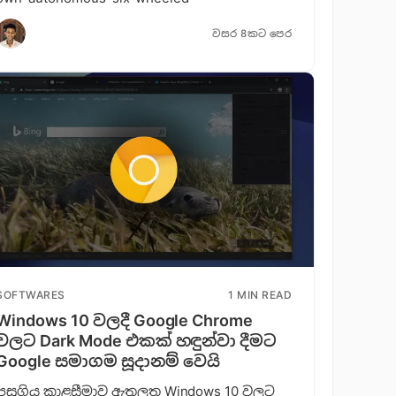
වසර 8කට පෙර
SOFTWARES
1 MIN READ
Windows 10 වලදී Google Chrome
වලට Dark Mode එකක් හඳුන්වා දීමට
Google සමාගම සූදානම් වෙයි
පසුගිය කාළසීමාව ඇතුලත Windows 10 වලට