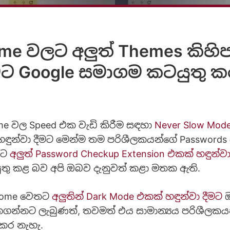
me වලට අලුත් Themes කිහි
මට Google සමාගම කටයුතු ක
me වල Speed එක වැඩි කිරීම සඳහා
Never Slow Mode
හඳුන්වා දීමට මෙන්ම තම පරිශීලකයන්ගේ Passwords 
මට
අලුත් Password Checkup Extension එකක් හඳුන්වා
තු කළ බව අපි ඔබව දැනුවත් කළා මතක ඇති.
rome වෙතට
අලුතින් Dark Mode එකක් හඳුන්වා දීමට
ඔ
ගන්නට ලැබුණත්, තවමත් එය සාමාන්‍යය පරිශීලකය
 කර නැහැ.