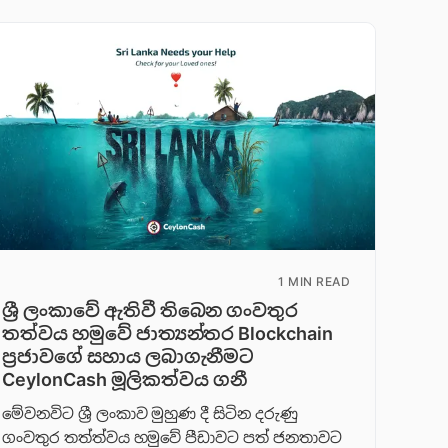
1 MIN READ
ශ්‍රී ලංකාවේ ඇතිවී තිබෙන ගංවතුර
තත්වය හමුවේ ජාත්‍යන්තර Blockchain
ප්‍රජාවගේ සහාය ලබාගැනීමට
CeylonCash මූලිකත්වය ග​නී
මේවනවිට ශ්‍රී ලංකාව මුහුණ දී සිටින දරුණු
ගංවතුර තත්ත්වය හමුවේ පීඩාවට පත් ජනතාවට