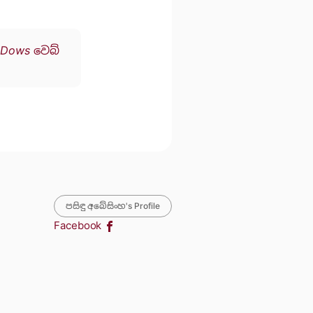
hDows වෙබ්
පසිඳු අබේසිංහ's Profile
Facebook