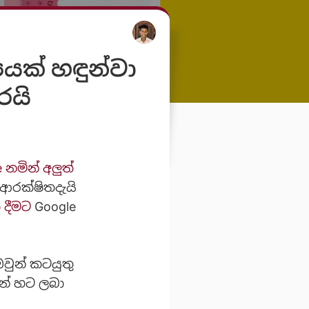
පයක් හඳුන්වා
රයි
 නමින් අලුත්
ආරක්ෂිතදැයි
 දීමට
Google
වුන් කටයුතු
න් හට ලබා