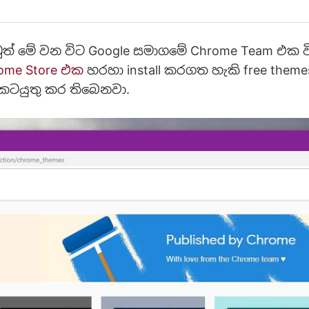
් මේ වන විට Google සමාගමේ Chrome Team එක වි
ome Store එක
හරහා install කරගත හැකි free theme
 කටයුතු කර තිබෙනවා.