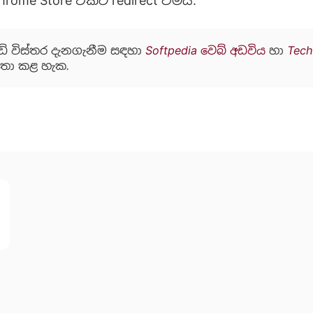
Chrome Store එකට redirect වීමයි.
ඩි විස්තර දැනගැනීම සඳහා
Softpedia වෙබ් අඩවිය
හා
Tec
තා කළ හැක.