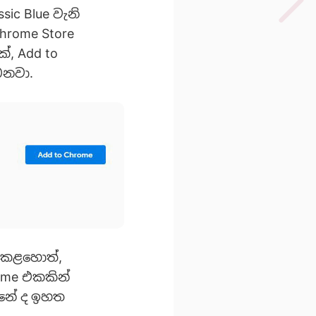
sic Blue වැනි
hrome Store
, Add to
ෙනවා.
ු කළහොත්,
me එකකින්
්නේ ද ඉහත