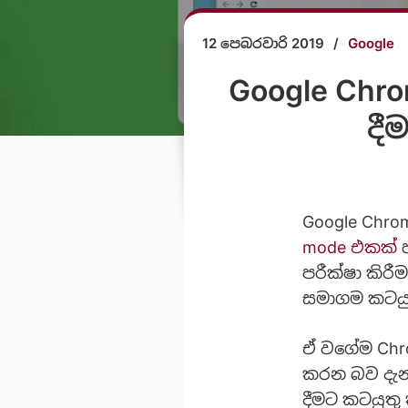
12 පෙබරවාරි 2019
/
Google
Google Chro
දී
Google Chro
mode එකක්
පරීක්ෂා කිරී
සමාගම කටයු
ඒ වගේම Ch
කරන බව දැන
දීමට කටයුතු