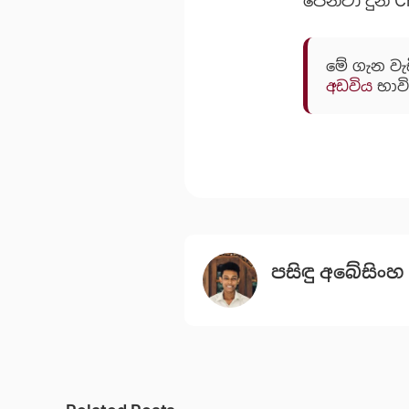
පෙන්වා දුන් 
මේ ගැන වැ
අඩවිය
භාවි
පසිඳු අබේසිංහ