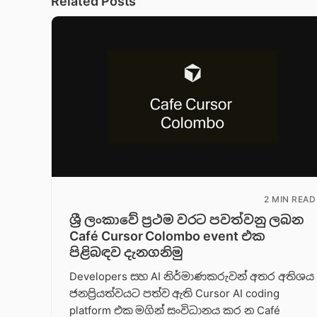
Related Posts
2 MIN READ
ශ්‍රී ලංකාවේ ප්‍රථම වරට පවත්වනු ලබන
Café Cursor Colombo event එක
පිළිබඳව දැනගනිමු
Developers සහ AI නිර්මාණකරුවන් අතර අතිශය
ජනප්‍රියත්වයට පත්ව ඇති Cursor AI coding
platform එක මගින් සංවිධානය කර න Café