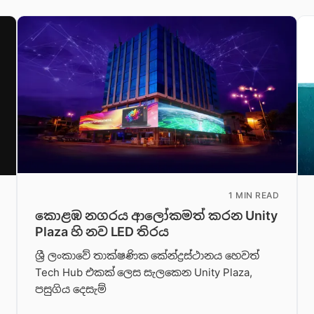
1 MIN READ
කොළඹ නගරය ආලෝකමත් කරන Unity
Plaza හි නව LED තිරය
ශ්‍රී ලංකාවේ තාක්ෂණික කේන්ද්‍රස්ථානය හෙවත්
Tech Hub එකක් ලෙස සැලකෙන Unity Plaza,
පසුගිය දෙසැම්