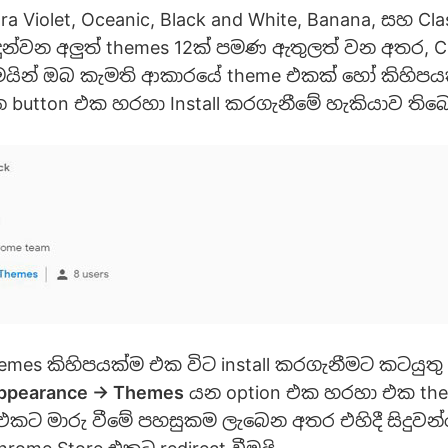
 Violet, Oceanic, Black and White, Banana, සහ Clas
ඳුන්වන අලුත් themes 12ක් පමණ ඇතුලත් වන අතර, C
යින් ඔබ කැමති ආකාරයේ theme එකක් හෝ කිහිපයක්
 button එක හරහා Install කරගැනීමේ හැකියාව තිබ
hemes කිහිපයක්ම එක විට install කරගැනීමට කටයුත
Appearance -> Themes
යන option එක හරහා එක the
 එකට මාරු වීමේ පහසුකම ලැබෙන අතර එහිදී සිදුවන