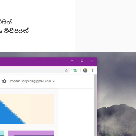
සින්
s කිහිපයක්