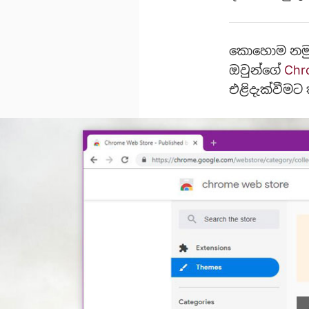
කොහොම නමුත
ඔවුන්ගේ
Chr
එළිදැක්වීමට