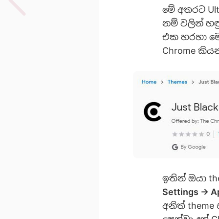
මේ අතරට Ultra
නම් වලින් හ
එක හරහා මෙ
Chrome කියන
ඉතින් ඔයා t
Settings -> 
අනිත් theme