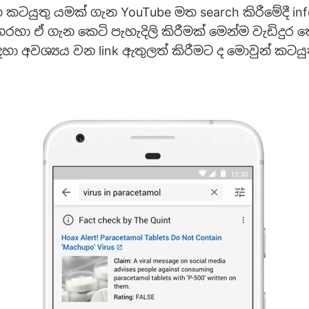
 කටයුතු යමක් ගැන YouTube මත search කිරීමේදී inf
හරහා ඒ ගැන කෙටි පැහැදිලි කිරීමක් මෙන්ම වැඩිදුර 
හා අවශ්‍යය වන link ඇතුලත් කිරීමට ද මොවුන් කටය