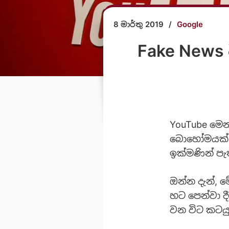
8 මාර්තු 2019
/
Google
Fake News 
YouTube මෙන
බොහෝමයක් හර
ඉක්මණින් පැ
ඔන්න දැන්, 
හට පෙන්වා ද
වන විට කටයු