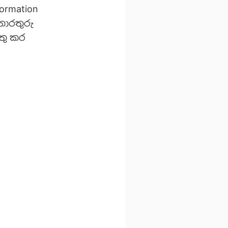
ormation
තොරතුරු
ුතු කර