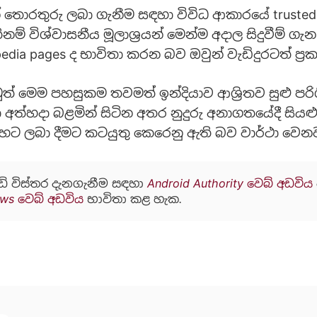
 තොරතුරු ලබා ගැනීම සඳහා විවිධ ආකාරයේ trusted 
ම් විශ්වාසනීය මූලාශ්‍රයන් මෙන්ම අදාල සිදුවීම් ග
edia pages ද භාවිතා කරන බව ඔවුන් වැඩිදුරටත් ප්‍
 මෙම පහසුකම තවමත් ඉන්දියාව ආශ්‍රිතව සුළු පර
ා අත්හදා බළමින් සිටින අතර නුදුරු අනාගතයේදී සියළ
හට ලබා දීමට කටයුතු කෙරෙනු ඇති බව වාර්ථා වෙනව
ඩි විස්තර දැනගැනීම සඳහා
Android Authority වෙබ් අඩවිය
ws වෙබ් අඩවිය
භාවිතා කළ හැක.