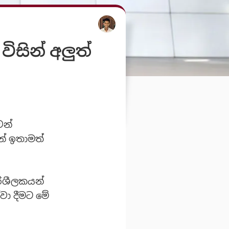
ිසින් අලුත්
වන්
න් ඉතාමත්
රිශීලකයන්
වා දීමට මේ