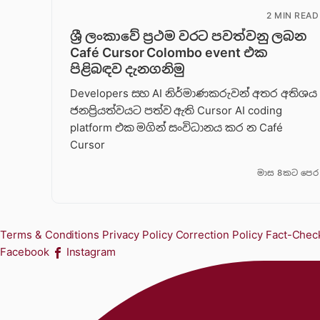
2 MIN READ
ශ්‍රී ලංකාවේ ප්‍රථම වරට පවත්වනු ලබන
Café Cursor Colombo event එක
පිළිබඳව දැනගනිමු
Developers සහ AI නිර්මාණකරුවන් අතර අතිශය
ජනප්‍රියත්වයට පත්ව ඇති Cursor AI coding
platform එක මගින් සංවිධානය කර න Café
Cursor
මාස 8කට පෙර
Terms & Conditions
Privacy Policy
Correction Policy
Fact-Check
Facebook
Instagram