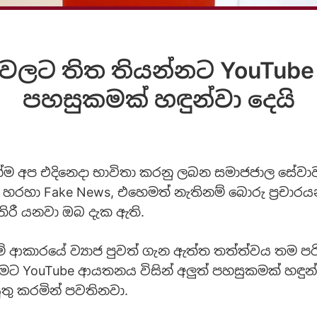
වලට තිත තියන්නට YouTube ව
පහසුකමක් හඳුන්වා දෙයි
්ම අප එදිනෙදා භාවිතා කරනු ලබන සමාජජාල සේවා
හා Fake News, එහෙමත් නැතිනම් බොරු ප්‍රචාරය
තිරී යනවා ඔබ දැක ඇති.
මේ ආකාරයේ ව්‍යාජ පුවත් ගැන ඇත්ත තත්ත්වය තම ප
ීමට YouTube ආයතනය විසින් අලුත් පහසුකමක් හඳුන්
තු කරමින් පවතිනවා.