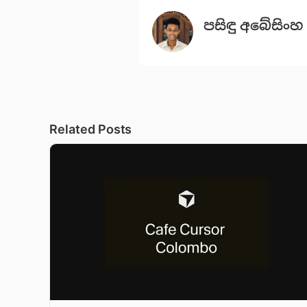
පසිඳු අබේසිංහ
Related Posts