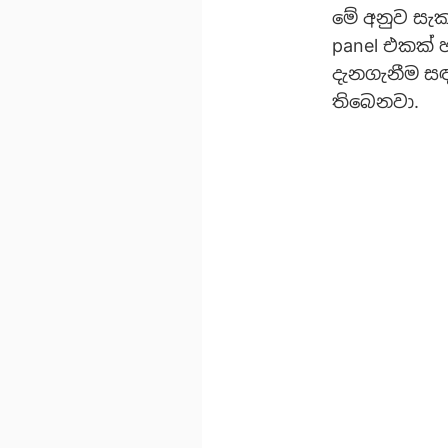
මේ අනුව සැක
panel එකක් 
දැනගැනීම සඳ
තිබෙනවා.