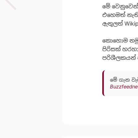
මේ වෙනුවෙන්
එහෙමත් නැතින
ඇතුලත් Wikip
කොහොම නමුත්
පිරිසක් හරහ
පරිශීලකයන් 
මේ ගැන වැ
Buzzfeedne