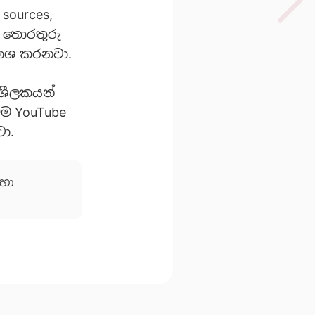
sources,
ැන තොරතුරු
රකාශ කරනවා.
ිශීලකයන්
ුම YouTube
ා.
හා