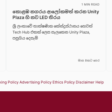
1 MIN READ
කොළඹ නගරය ආලෝකමත් කරන Unity
Plaza හි නව LED තිරය
ශ්‍රී ලංකාවේ තාක්ෂණික කේන්ද්‍රස්ථානය හෙවත්
Tech Hub එකක් ලෙස සැලකෙන Unity Plaza,
පසුගිය දෙසැම්
මාස 8කට පෙර
ing Policy
Advertising Policy
Ethics Policy
Disclaimer
Help