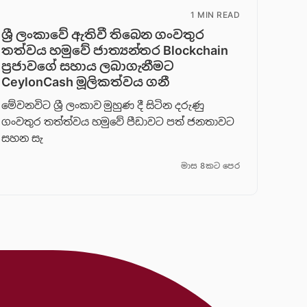
1 MIN READ
ශ්‍රී ලංකාවේ ඇතිවී තිබෙන ගංවතුර
තත්වය හමුවේ ජාත්‍යන්තර Blockchain
ප්‍රජාවගේ සහාය ලබාගැනීමට
CeylonCash මූලිකත්වය ග​නී
මේවනවිට ශ්‍රී ලංකාව මුහුණ දී සිටින දරුණු
ගංවතුර තත්ත්වය හමුවේ පීඩාවට පත් ජනතාවට
සහන සැ
මාස 8කට පෙර