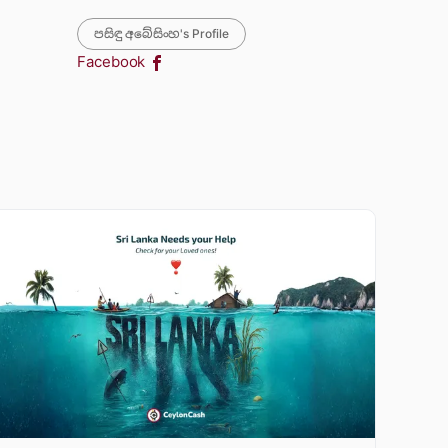
පසිඳු අබේසිංහ's Profile
Facebook