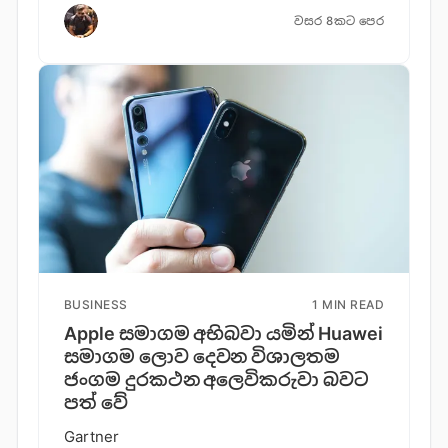
වසර 8කට පෙර
BUSINESS
1 MIN READ
Apple සමාගම අභිබවා යමින් Huawei
සමාගම ලොව දෙවන විශාලතම
ජංගම දුරකථන අලෙවිකරුවා බවට
පත් වේ
Gartner