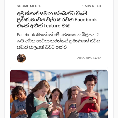
SOCIAL MEDIA
1 MIN READ
අමුත්තන් සමඟ සම්බන්ධ වීමේ
ප්‍රවණතාවය වැඩි කරවන Facebook
එකේ අළුත් feature එක
Facebook කියන්නේ මේ වෙනකොට බිලියන 2
කට අධික භාවිතා කරන්නන් ප්‍රමාණයක් සිටින
සමාජ ජාලයක් බවට පත් වී
වසර 8කට පෙර