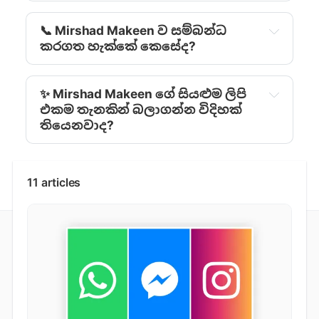
📞 Mirshad Makeen ව සම්බන්ධ
කරගත හැක්කේ කෙසේද?
✨ Mirshad Makeen ‍ගේ සියළුම ලිපි
එකම තැනකින් බලාගන්න විදිහක්
තියෙනවාද?
11 articles