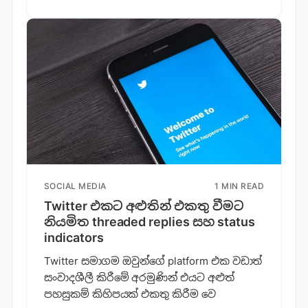
SOCIAL MEDIA
1 MIN READ
Twitter එකට අළුතින් එකතු වීමට
නියමිත threaded replies සහ status
indicators
Twitter සමාගම ඔවුන්ගේ platform එක වඩාත්
සංවාදශීලී කිරීමේ අරමුණින් එයට අළුත්
පහසුකම් කිහිපයක් එකතු කිරීම වෙ