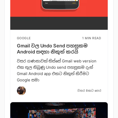
GOOGLE
1 MIN READ
Gmail වල Undo Send පහසුකම
Android සඳහා නිකුත් කරයි
වසර ගණනාවක් තිස්සේ Gmail web version
එක තුල තිබුණු Undo send පහසුකම දැන්
Gmail Android app එකට නිකුත් කිරීමට
Google සමා
වසර 8කට පෙර