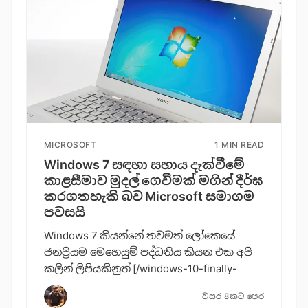
MICROSOFT
1 MIN READ
Windows 7 සඳහා සහාය දැක්වීමේ
කාළසීමාව මුදල් ගෙවීමක් මගින් දීර්ඝ
කරගතහැකි බව Microsoft සමාගම
පවසයි
Windows 7 කියන්නේ තවමත් ලෝකෙයේ
ජනප්‍රියම මෙහෙයුම් පද්ධතිය කියන එක අපි
කලින් ලිපියකිනුත් [/windows-10-finally-
වසර 8කට පෙර