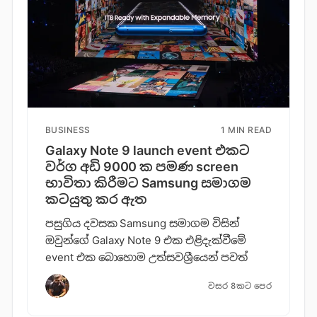
BUSINESS
1 MIN READ
Galaxy Note 9 launch event එකට
වර්ග අඩි 9000 ක පමණ screen
භාවිතා කිරීමට Samsung සමාගම
කටයුතු කර ඇත
පසුගිය දවසක Samsung සමාගම විසින්
ඔවුන්ගේ Galaxy Note 9 එක එළිදැක්වීමේ
event එක බොහොම උත්සවශ්‍රීයෙන් පවත්
වසර 8කට පෙර