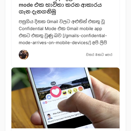
mode එක භාවිතා කරන ආකාරය
ගැන දැනගනිමු
පසුගිය දිනක Gmail වලට අළුතින් එකතු වූ
Confidential Mode එක Gmail mobile app
එකට එකතු වුණු බව [/gmails-confidential-
mode-arrives-on-mobile-devices/] අපි ලිපි
වසර 8කට පෙර