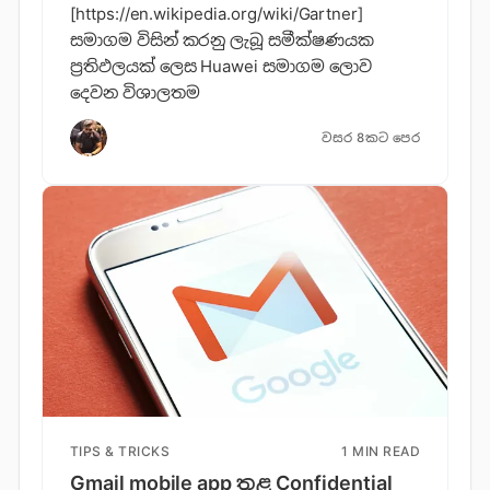
[https://en.wikipedia.org/wiki/Gartner]
සමාගම විසින් කරනු ලැබූ සමීක්ෂණයක
ප්‍රතිඵලයක් ලෙස Huawei සමාගම ලොව
දෙවන විශාලතම
වසර 8කට පෙර
TIPS & TRICKS
1 MIN READ
Gmail mobile app තුළ Confidential