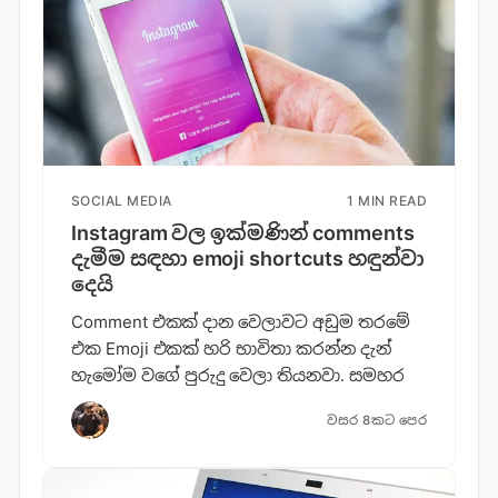
SOCIAL MEDIA
1 MIN READ
Instagram වල ඉක්මණින් comments
දැමීම සඳහා emoji shortcuts හඳුන්වා
දෙයි
Comment එකක් දාන වෙලාවට අඩුම තරමේ
එක Emoji එකක් හරි භාවිතා කරන්න දැන්
හැමෝම වගේ පුරුදු වෙලා තියනවා. සමහර
වසර 8කට පෙර