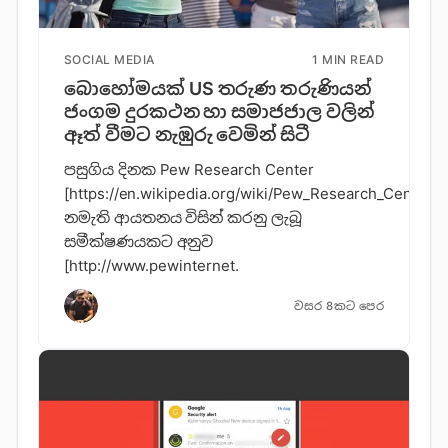
SOCIAL MEDIA
1 MIN READ
බොහෝමයක් US තරුණ තරුණියන්
ජංගම දුරකථන හා සමාජජාල වලින්
ඈත් වීමට නැඹුරු වෙමින් සිටී
පසුගිය දිනක Pew Research Center
[https://en.wikipedia.org/wiki/Pew_Research_Center]
නමැති ආයතනය විසින් කරනු ලැබූ
සමීක්ෂණයකට අනුව
[http://www.pewinternet.
වසර 8කට පෙර