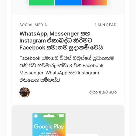
SOCIAL MEDIA
1 MIN READ
WhatsApp, Messenger සහ
Instagram ඒකාබද්ධ කිරීමට
Facebook සමාගම සූදානම් වෙයි
Facebook සමාගම විසින් ඔවුන්ගේ ප්‍රධානතම
පණිවිඩ හුවමාරු සේවා 3 වන Facebook
Messenger, WhatsApp සහ Instagram
එකිනෙක සම්බන්ධ
වසර 8කට පෙර