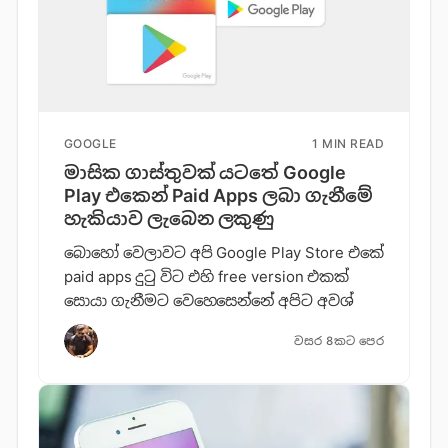
GOOGLE
1 MIN READ
මාසික ගාස්තුවක් යටතේ Google
Play එකෙන් Paid Apps ලබා ගැනීමේ
හැකියාව ලැබෙන ලකුණු
බොහෝ වෙලාවට අපි Google Play Store එකේ
paid apps දුටු විට එහි free version එකක්
සොයා ගැනීමට වෙහෙසෙන්නේ අපිට අවශ්
වසර 8කට පෙර