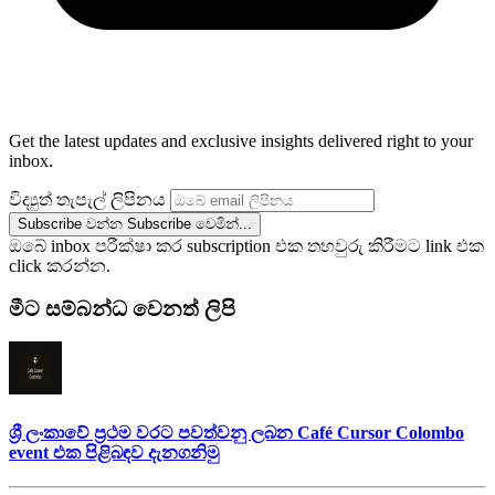
Get the latest updates and exclusive insights delivered right to your
inbox.
විද්‍යුත් තැපැල් ලිපිනය
Subscribe වන්න
Subscribe වෙමින්...
ඔබේ inbox පරීක්ෂා කර subscription එක තහවුරු කිරීමට link එක
click කරන්න.
මීට සම්බන්ධ වෙනත් ලිපි
ශ්‍රී ලංකාවේ ප්‍රථම වරට පවත්වනු ලබන Café Cursor Colombo
event එක පිළිබඳව දැනගනිමු