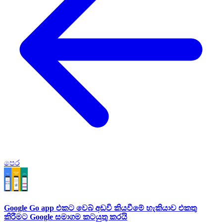
පෙර
Google Go app එකට වෙබ් අඩවි කියවීමේ හැකියාව එකතු
කිරීමට Google සමාගම කටයුතු කරයි