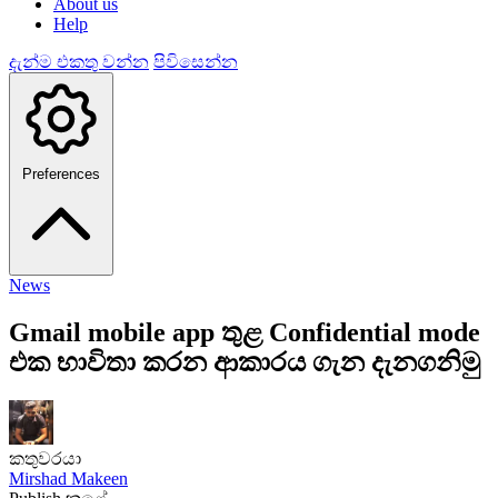
About us
Help
දැන්ම එකතු වන්න
පිවිසෙන්න
Preferences
News
Gmail mobile app තුළ Confidential mode
එක භාවිතා කරන ආකාරය ගැන දැනගනිමු
කතුවරයා
Mirshad Makeen