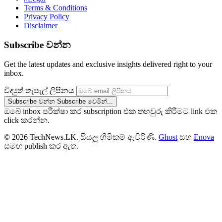
Terms & Conditions
Privacy Policy
Disclaimer
Subscribe වන්න
Get the latest updates and exclusive insights delivered right to your
inbox.
විද්‍යුත් තැපැල් ලිපිනය
Subscribe වන්න
Subscribe වෙමින්...
ඔබේ inbox පරීක්ෂා කර subscription එක තහවුරු කිරීමට link එක
click කරන්න.
© 2026 TechNews.LK. සියලු හිමිකම් ඇවිරිණි.
Ghost
සහ
Enova
සමඟ publish කර ඇත.