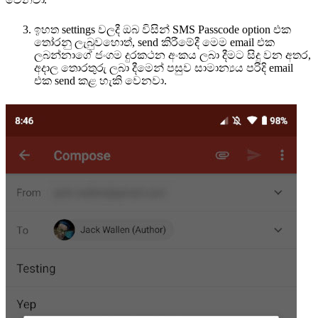
ඉහත settings වලදී ඔබ විසින් SMS Passcode option එක
තෝරනු ලැබුවහොත්, send කිරීමේදී මෙම email එක
ලබන්නාගේ ජංගම දුරකථන අංකය ලබා දීමට සිදු වන අතර,
අදාල තොරතුරු ලබා දීමෙන් පසුව සාමාන්‍යය පරිදි email
එක send කළ හැකි වෙනවා.