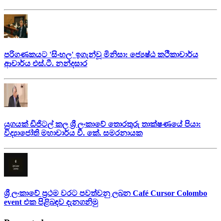
පරිගණකයට 'සිංහල' ඉගැන්වූ මිනිසා: ජ්‍යෙෂ්ඨ කථිකාචාර්ය
ආචාර්ය එස්.ටී. නන්දසාර
යුගයක් ඩිජිටල් කල ශ්‍රී ලංකාවේ තොරතුරු තාක්ෂණයේ පියා:
විද්‍යාජෝති මහාචාර්ය වී. කේ. සමරනායක
ශ්‍රී ලංකාවේ ප්‍රථම වරට පවත්වනු ලබන Café Cursor Colombo
event එක පිළිබඳව දැනගනිමු