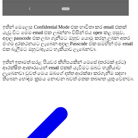
ඉතින් මෙලෙස Confidential Mode එක භාවිතා කර email එකක්
යැවූ විට මෙම email එක ලබන්නා විසින් එය open කළ පසුව,
අදාල passcode එක ලබා ගැනීමට ඔහුව යොමු කරනු ලබන අතර
ජංගම දුරකථනයට ලැබෙන අදාල Passcode එක සමඟින් එම email
එක බැලීමට ඔහුට/ඇයට හැකියාව ලැබෙනවා.
ඉතින් ඉතාමත් සරළ පියවර කිහිපයකින් මෙසේ (තරමක් දුරට)
ආරක්ෂිත ආකාරයෙන් email එකක් යැවීමට ඔබට හැකියාව
ලැබෙනවා වුවත් මෙය ඔබගේ දත්ත ආරක්ෂා කරගැනීම සඳහා
තිබෙන හොඳම ක්‍රමය නොවන බවත් මතක තබාගත යුතු වෙනවා.