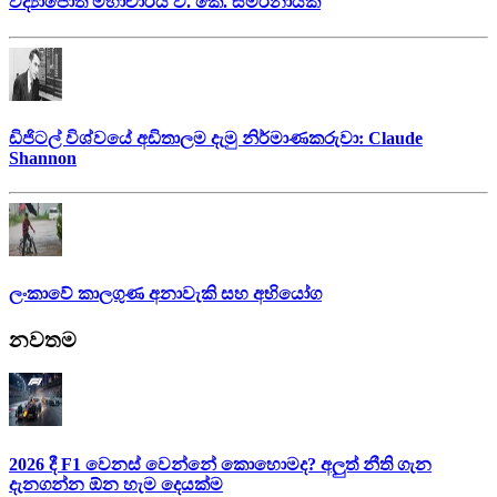
විද්‍යාජෝති මහාචාර්ය වී. කේ. සමරනායක
ඩිජිටල් විශ්වයේ අඩිතාලම දැමු නිර්මාණකරුවා: Claude
Shannon
ලංකාවේ කාලගුණ අනාවැකි සහ අභියෝග
නවතම
2026 දී F1 වෙනස් වෙන්නේ කොහොමද? අලුත් නීති ගැන
දැනගන්න ඕන හැම දෙයක්ම