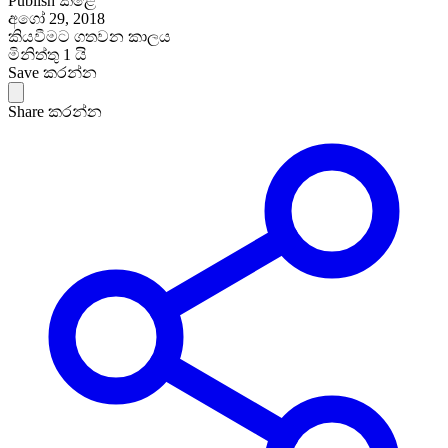
Publish කළේ
අගෝ 29, 2018
කියවීමට ගතවන කාලය
මිනිත්තු 1 යි
Save කරන්න
Share කරන්න