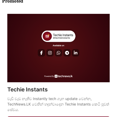
Promoted
Techie Instants
වැඩි වැඩ නැතිව Instantly tech ගැන update වෙන්න, 
TechNews.LK වෙතින් හඳුන්වාදෙන Techie Instants කෙටි පුවත් 
සේවය.