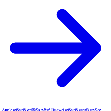
Apple සමාගම අභිබවා යමින් Huawei සමාගම ලොව දෙවන