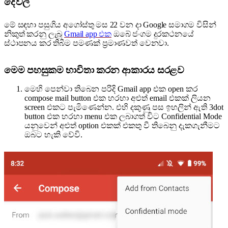
දේවල්
මේ සඳහා පසුගිය අගෝස්තු මස 22 වන දා Google සමාගම විසින්
නිකුත් කරනු ලැබූ
Gmail app එක
ඔබේ ජංගම දුරකථනයේ
ස්ථාපනය කර තිබීම පමණක් ප්‍රමාණවත් වෙනවා.
මෙම පහසුකම භාවිතා කරන ආකාරය සරළව
මෙහි පෙන්වා තිබෙන පරිදි Gmail app එක open කර
compose mail button එක හරහා අළුත් email එකක් ලියන
screen එකට පැමිණෙන්න. එහි දකුණු පස ඉහලින් ඇති 3dot
button එක හරහා menu එක ලබාගත් විට Confidential Mode
යනුවෙන් අළුත් option එකක් එකතු වී තිබෙනු දැකගැනීමට
ඔබට හැකි වේවි.