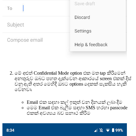
මේ අළුත් Confidential Mode option එක මත tap කිරීමෙන්
අනතුරුව ඔබට පහත දැක්වෙන ආකාරයේ screen එකක් දිස්
වනු ඇති අතර මෙහිදී ඔබට options දෙකක් සැකසිය හැකි
වෙනවා.
Email එක සඳහා කල් ඉකුත් වන දිනයක් ලබා දීම
මෙම Email එක බැලීම සඳහා SMS හරහා passcode
එකක් අවශ්‍යය බව සනාථ කිරීම