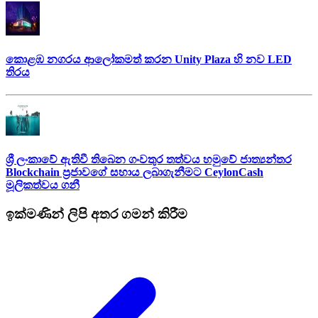
කොළඹ නගරය ආලෝකමත් කරන Unity Plaza හි නව LED
තිරය
ශ්‍රී ලංකාවේ ඇතිවී තිබෙන ගංවතුර තත්වය හමුවේ ජාත්‍යන්තර
Blockchain ප්‍රජාවගේ සහාය ලබාගැනීමට CeylonCash
මූලිකත්වය ග​නී
ඉක්මණින් ලිපි අතර ගමන් කිරීම