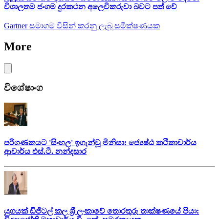
විශාලතම ජංගම දුරකථන අලෙවිකරුවා බවට පත් වේ
Gartner සමාගම විසින් කරනු ලැබූ සමීක්ෂණයක
More
විශේෂාංග
පරිගණකයට 'සිංහල' ඉගැන්වූ මිනිසා: ජ්‍යෙෂ්ඨ කථිකාචාර්ය
ආචාර්ය එස්.ටී. නන්දසාර
යුගයක් ඩිජිටල් කල ශ්‍රී ලංකාවේ තොරතුරු තාක්ෂණයේ පියා: