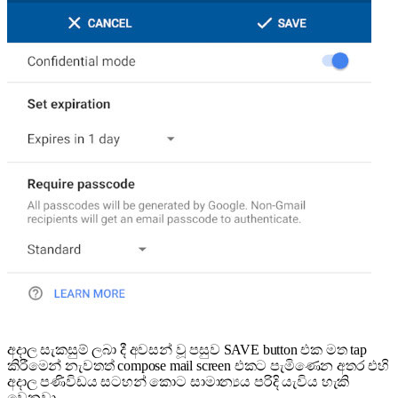
අදාල සැකසුම් ලබා දී අවසන් වූ පසුව SAVE button එක මත tap
කිරීමෙන් නැවතත් compose mail screen එකට පැමිණෙන අතර එහි
අදාල පණිවිඩය සටහන් කොට සාමාන්‍යය පරිදි යැවිය හැකි
වෙනවා.