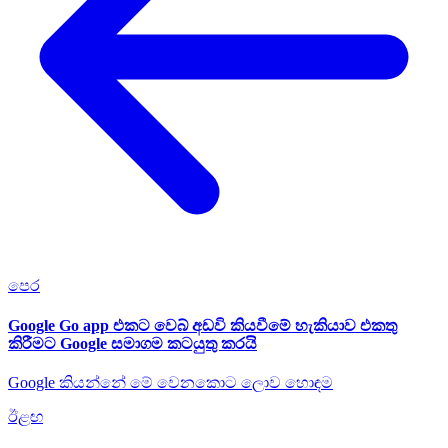
පෙර
Google Go app එකට වෙබ් අඩවි කියවීමේ හැකියාව එකතු
කිරීමට Google සමාගම කටයුතු කරයි
Google කියන්නේ මේ වෙනකොට ලොව හොඳම
ඊළඟ