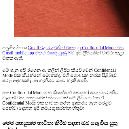
පසුගිය දිනක
Gmail වලට අළුතින් එකතු වූ Confidential Mode එක
Gmail mobile app එකට එකතු වුණු බව
අපි ලිපියකින් වාර්ථා කළා
මතක ඇති.
මේ ගැන අපි රැගෙන ආ කලින් ලිපිය කියවීමෙන් Confidential
Mode එක කියන්නේ මොකක්ද, එහි හොඳ සහ නරක පිළිබඳව
සරළ අදහසක් ලබා ගැනීමට ඔබට හැකි වේවි.
මේ Confidential Mode එක කියන්නේ බොහෝ වෙලාවට අපිට
වැදගත් වන පහසුකමක් නිසාවෙන් මේ ලිපිය හරහා ඒ
Confidential Mode එක භාවිතා කරන ආකාරය ගැන සරළව
පෙන්වා දෙන්න අපි කටයුතු කරන්න හිතුවා.
මෙම පහසුකම භාවිතා කිරීම සඳහා ඔබ සතු විය යුතු