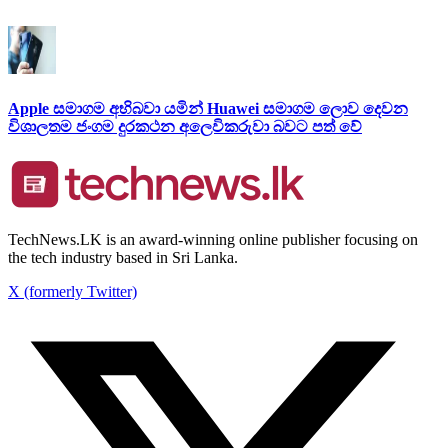
Apple සමාගම අභිබවා යමින් Huawei සමාගම ලොව දෙවන
විශාලතම ජංගම දුරකථන අලෙවිකරුවා බවට පත් වේ
TechNews.LK is an award-winning online publisher focusing on
the tech industry based in Sri Lanka.
X (formerly Twitter)