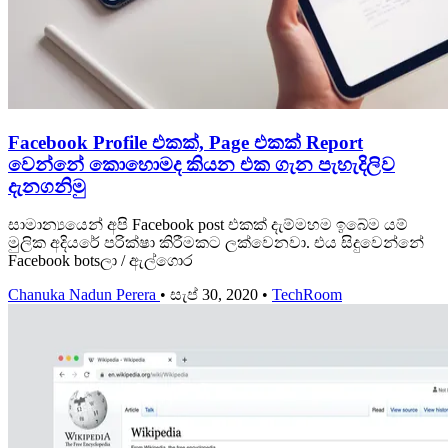
Facebook Profile එකක්, Page එකක් Report
වෙන්නේ කොහොමද කියන එක ගැන පැහැදිලිව
දැනගනිමු
සාමාන්‍යයෙන් අපි Facebook post එකක් දැම්මහම ඉබේම යම්
මුලික අදියරේ පරික්ෂා කිරීමකට ලක්වෙනවා. එය සිදුවෙන්නේ
Facebook botsලා / ඇල්ගොර
Chanuka Nadun Perera
•
සැප් 30, 2020
•
TechRoom