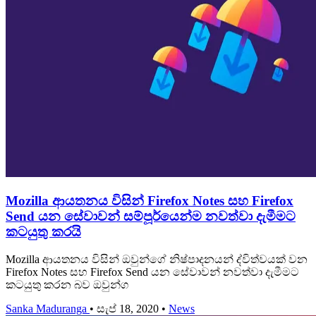
Mozilla ආයතනය විසින් Firefox Notes සහ Firefox
Send යන සේවාවන් සම්පූර්යෙන්ම නවත්වා දැමීමට
කටයුතු කරයි
Mozilla ආයතනය විසින් ඔවුන්ගේ නිෂ්පාදනයන් ද්විත්වයක් වන
Firefox Notes සහ Firefox Send යන සේවාවන් නවත්වා දැමීමට
කටයුතු කරන බව ඔවුන්ග
Sanka Maduranga
•
සැප් 18, 2020
•
News