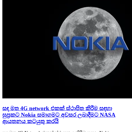
සඳ මත 4G network එකක් ස්ථාපිත කිරීම සඳහා
සුප්‍රකට Nokia සමාගමට අවසර ලබාදීමට NASA
ආයතනය කටයුතු කරයි