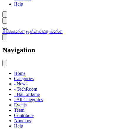
Help
පිවිසෙන්න
දැන්ම එකතු වන්න
Navigation
Home
Categories
- News
- TechRoom
- Hall of fame
- All Categories
Events
Team
Contribute
About us
Help