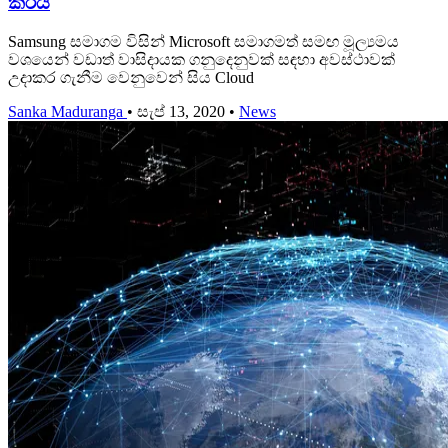
කරයි
Samsung සමාගම විසින් Microsoft සමාගමත් සමඟ මූල්‍යමය
වශයෙන් වඩාත් වාසිදායක ගනුදෙනුවක් සඳහා අවස්ථාවක්
උදාකර ගැනීම වෙනුවෙන් සිය Cloud
Sanka Maduranga
•
සැප් 13, 2020
•
News