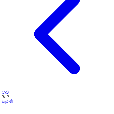
නව
3
/
12
පැරණි