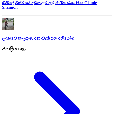
ඩිජිටල් විශ්වයේ අඩිතාලම දැමු නිර්මාණකරුවා: Claude
Shannon
ලංකාවේ කාලගුණ අනාවැකි සහ අභියෝග
ජනප්‍රිය tags