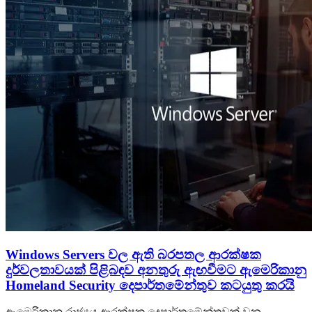
Windows Servers වල ඇති බරපතල ආරක්ෂක
දුර්වලතාවයක් පිළිබඳව අනතුරු ඇඟවීමට ඇමෙරිකානු
Homeland Security දෙපාර්තමේන්තුව කටයුතු කරයි
ඇමෙරිකානු රාජ්‍යය ආරක්ෂක දෙපාර්තමේන්තුවක් වන