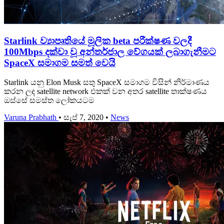
Starlink ව්‍යාපෘතියේ මූලික beta පරීක්ෂණ වලදී
100Mbps දක්වා වූ අන්තර්ජාල වේගයක් ලබාගැනීමට
SpaceX සමාගම සමත් වෙයි
Starlink යනු Elon Musk සතු SpaceX සමාගම විසින් නිර්මාණය
කරන ලද satellite network එකක් වන අතර satellite තාක්ෂණය
ඔස්සේ සමස්ත ලෝකයටම
Varuna Prabhath
•
සැප් 7, 2020
•
News