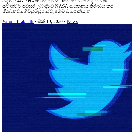
සඳ මත 4G Network එකක් ස්ථාපනය කිරීම සඳහා Nokia
සමාගමට අවසර ලබාදීමට NASA ආයතනය තීරණය කර
තිබෙනවා. ගිවිසුම්ප්‍රකාරව,මෙම ව්‍යාපෘතිය ක
Varuna Prabhath
•
ඔක් 19, 2020
•
News