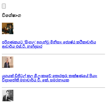
විශේෂාංග
පරිගණකයට 'සිංහල' ඉගැන්වූ මිනිසා: ජ්‍යෙෂ්ඨ කථිකාචාර්ය
ආචාර්ය එස්.ටී. නන්දසාර
යුගයක් ඩිජිටල් කල ශ්‍රී ලංකාවේ තොරතුරු තාක්ෂණයේ පියා:
විද්‍යාජෝති මහාචාර්ය වී. කේ. සමරනායක