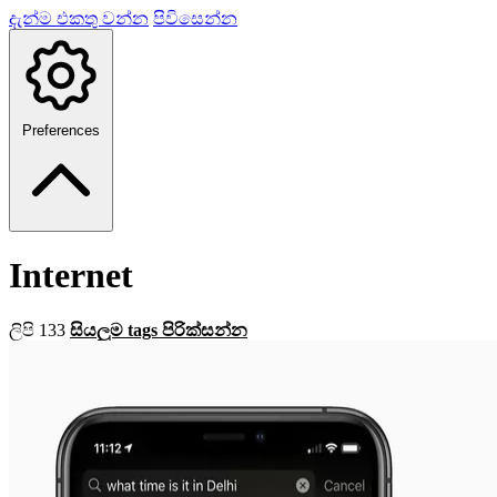
දැන්ම එකතු වන්න
පිවිසෙන්න
Preferences
Internet
ලිපි 133
සියලුම tags පිරික්සන්න