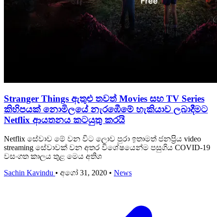
Stranger Things ඇතුළු තවත් Movies සහ TV Series
කිහිපයක් නොමිලයේ නැරඹී‍ෙමේ හැකියාව ලබාදීමට
Netflix ආයතනය කටයුතු කරයි
Netflix සේවාව මේ වන විට ලොව පුරා ඉතාමත් ජනප්‍රිය video
streaming සේවාවක් වන අතර විශේෂයෙන්ම පසුගිය COVID-19
වසංගත කාලය තුළ මෙය අතිශ
Sachin Kavindu
•
අගෝ 31, 2020
•
News