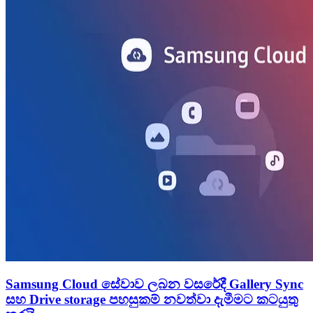
Samsung Cloud සේවාව ලබන වසරේදී Gallery Sync
සහ Drive storage පහසුකම් නවත්වා දැමීමට කටයුතු