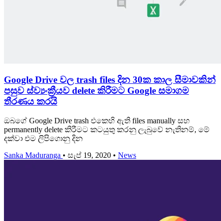
Google Drive වල trash files දින 30ක කාල සීමාවකින්
පසුව ස්ව්‍යංක්‍රීයව delete කිරීමට Google සමාගම
තීරණය කරයි
ඔබගේ Google Drive trash එකෙහි ඇති files manually සහ
permanently delete කිරීමට කටයුතු කරනු ලැබුවේ නැතිනම්, මේ
දක්වා එම ලිපිගොනු දින
Sanka Maduranga
•
සැප් 19, 2020
•
News