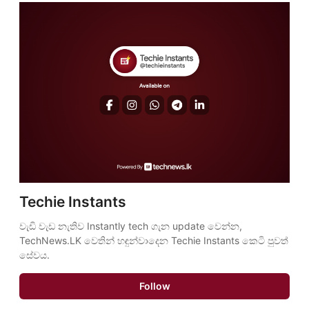
Techie Instants
වැඩි වැඩ නැතිව Instantly tech ගැන update වෙන්න, 
TechNews.LK වෙතින් හඳුන්වාදෙන Techie Instants කෙටි පුවත් 
සේවය.
Follow