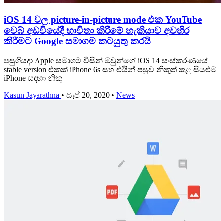
iOS 14 වල picture-in-picture mode එක YouTube
වෙබ් අඩවියේදී භාවිතා කිරීමේ හැකියාව අවහිර
කිරීමට Google සමාගම කටයුතු කරයි
පසුගියදා Apple සමාගම විසින් ඔවුන්ගේ iOS 14 සංස්කරණයේ
stable version එකක් iPhone 6s සහ එයින් පසුව නිකුත් කළ සියළුම
iPhone සඳහා නිකු
Kasun Jayarathna
•
සැප් 20, 2020
•
News