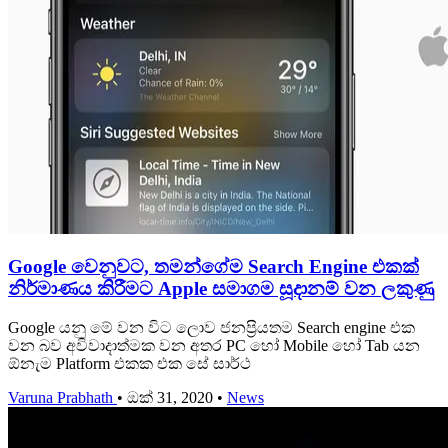
Google වෙනුවට, තමන්ගේම Search Engine එකක්
නිර්මාණය කිරීමට Apple සමාගම සූදානම් වන ලකුණු
Google යනු මේ වන විට ලොව ජනප්‍රියතම Search engine එක
වන බව අවිවාදාත්මක වන අතර PC හෝ Mobile හෝ Tab යන
ඕනැම Platform එකක එක සේ සාර්ථ
Varuna Prabhath
•
ඔක් 31, 2020
•
News