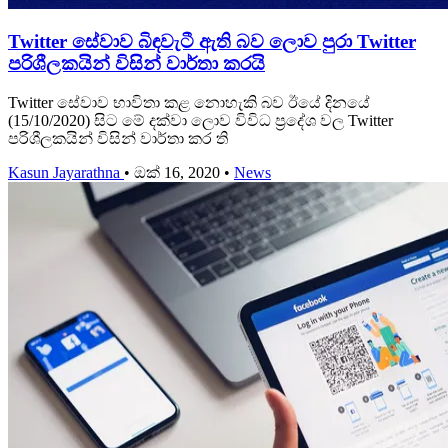
Twitter සේවාව බිඳවැටී ඇති බව ලොව පුරා Twitter
පරිශීලකයින් විසින් වාර්තා කරයි
Twitter සේවාව භාවිතා කළ නොහැකි බව ඊයේ දිනයේ
(15/10/2020) සිට මේ දක්වා ලොව විවිධ ප්‍රදේශ වල Twitter
පරිශීලකයින් විසින් වාර්තා කර ති
Kasun Jayarathna
•
ඔක් 16, 2020
•
News