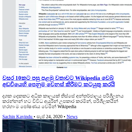
වසර 10කට පසු පළමු වතාවට Wikipedia වෙබ්
අඩවියෙහි පෙනුම වෙනස් කිරීමට කටයුතු කරයි
දශක දෙකකට අධික කාලයක් තිස්සේ අන්තර්ජාලය පරිශීලනය
කරන්නන් හට විවිධ අයුරින් උපකාර කරමින්, පරිශීලකයින්
හරහා ම පෝෂණය වෙමින් Wikipedia
Sachin Kavindu
•
සැප් 24, 2020
•
News