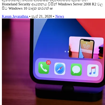
Homeland Security ආයතනය විසින් Windows Server 2008 R2 වල
සිට Windows 10 පාදක කරගත් se
Kasun Jayarathna
•
සැප් 21, 2020
•
News