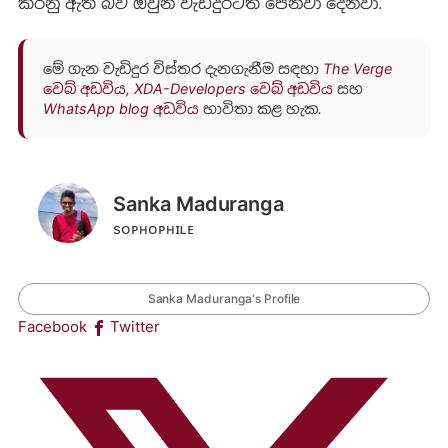
කරනු ඇති බව ඔවුන් වැඩිදුරටත් පෙන්වා දෙනවා.
මේ ගැන වැඩිදුර විස්තර දැනගැනීම සඳහා
The Verge
වෙබ් අඩවිය
,
XDA-Developers වෙබ් අඩවිය
සහ
WhatsApp blog අඩවිය
භාවිතා කළ හැක.
Sanka Maduranga
sᴏᴘʜᴏᴘʜɪʟᴇ
Sanka Maduranga's Profile
Facebook
Twitter