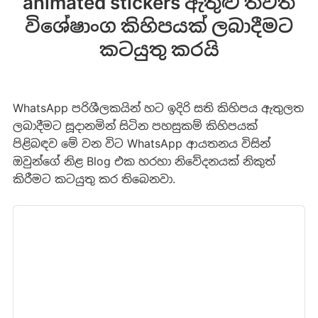
animated stickers ඇතුළු තවත්
විශේෂාංග කිහිපයක් ලබාදීමට
කටයුතු කරයි
WhatsApp පරිශීලකයින් හට ඉදිරි සති කිහිපය ඇතුලත
ලබාදීමට සූදානමින් සිටින පහසුකම් කිහිපයක්
පිළිබඳව මේ වන විට WhatsApp ආයතනය විසින්
ඔවුන්ගේ නිළ Blog එක හරහා නිවේදනයක් නිකුත්
කිරීමට කටයුතු කර තිබෙනවා.