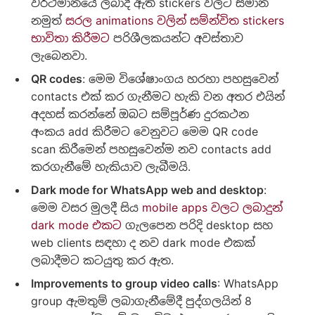
වර්ථමානයේ ලබාදී ඇති stickers වලට සමාන
නමුත්
සරල animations වලින් සම්න්විත stickers
භාවිතා කිරීමට
පරිශීලකයන්ට අවස්තාව
ලැබෙනවා.
QR codes
: මෙම විශේෂාංගය හරහා පහසුවෙන්
contacts එක් කර ගැනීමට හැකි වන අතර එයින්
අදහස් කරන්නේ ඔබට සම්පූර්ණ දුරකථන
අංකය add කිරීමට වෙනුවට මෙම QR code
scan කිරීමෙන් පහසුවෙන්ම නව contacts add
කරගැනීමේ හැකියාව ලැබීමයි.
Dark mode for WhatsApp web and desktop
:
මෙම වසර මුලදී සිය
mobile apps වලට ලබාදුන්
dark mode එකට
ගැලපෙන පරිදි desktop සහ
web clients සඳහා ද නව dark mode එකක්
ලබාදීමට කටයුතු කර ඇත.
Improvements to group video calls
: WhatsApp
group ඇමතුම් ලබාගැනීමේදී පුද්ගලයින් 8