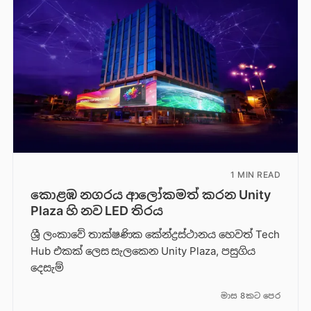
1 MIN READ
කොළඹ නගරය ආලෝකමත් කරන Unity
Plaza හි නව LED තිරය
ශ්‍රී ලංකාවේ තාක්ෂණික කේන්ද්‍රස්ථානය හෙවත් Tech
Hub එකක් ලෙස සැලකෙන Unity Plaza, පසුගිය
දෙසැම්
මාස 8කට පෙර