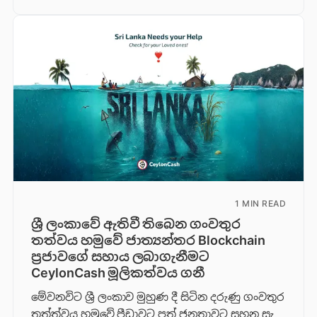
1 MIN READ
ශ්‍රී ලංකාවේ ඇතිවී තිබෙන ගංවතුර
තත්වය හමුවේ ජාත්‍යන්තර Blockchain
ප්‍රජාවගේ සහාය ලබාගැනීමට
CeylonCash මූලිකත්වය ග​නී
මේවනවිට ශ්‍රී ලංකාව මුහුණ දී සිටින දරුණු ගංවතුර
තත්ත්වය හමුවේ පීඩාවට පත් ජනතාවට සහන සැ