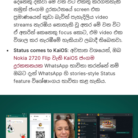
දෙනෙකු දක්වා මේ වන විට එකතු කරගතහැකි
නමුත් ජංගම දුරකථනයේ screen එක
‍ප්‍රමාණයෙන් කුඩා බැවින් පැහැදිලිය video
streams නැරඹිය නොහැකි වූ අතර මේ වන විට
ඒ අතරින් කෙනෙකු focus කොට, එම video එක
විශාල කර නැරඹීමේ හැකියාව ලබාදී තිබෙනවා.
Status comes to KaiOS
: අවසාන වශයෙන්, ඔබ
Nokia 2720 Flip වැනි KaiOS ජංගම
දුරකතනයක
WhatsApp භාවිතා කරන්නේ නම්
ඔබට දැන් WhatsApp හි stories-style Status
feature විශේෂාංගය භාවිතා කළ හැකිය.