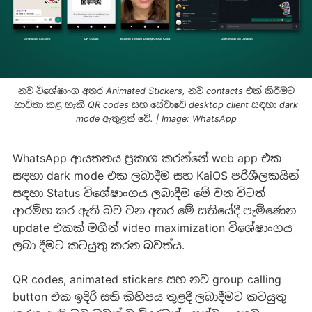
නව විශේෂාංග අතර
Animated Stickers
, නව
contacts
එක් කිරීමට
භාවිතා කළ හැකි
QR codes
සහ සේවාවේ
desktop client
සඳහා
dark
mode
ඇතුළත් වේ.
|
Image: WhatsApp
WhatsApp ආයතනය ප්‍රකාශ කරන්නේ web app එක
සඳහා dark mode එක ලබාදීම සහ KaiOS පරිශීලකයින්
සඳහා Status විශේෂාංගය ලබාදීම මේ වන විටත්
ආරම්භ කර ඇති බව වන අතර මේ සතියේදී පැමිණෙන
update එකක් මගින් video maximization විශේෂාංගය
ලබා දීමට කටයුතු කරන බවත්ය.
QR codes, animated stickers සහ නව group calling
button එක ඉදිරි සති කිහිපය තුළදී ලබාදීමට කටයුතු