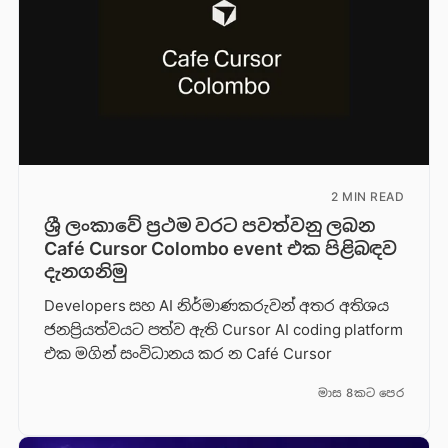
2 MIN READ
ශ්‍රී ලංකාවේ ප්‍රථම වරට පවත්වනු ලබන
Café Cursor Colombo event එක පිළිබඳව
දැනගනිමු
Developers සහ AI නිර්මාණකරුවන් අතර අතිශය
ජනප්‍රියත්වයට පත්ව ඇති Cursor AI coding platform
එක මගින් සංවිධානය කර න Café Cursor
මාස 8කට පෙර