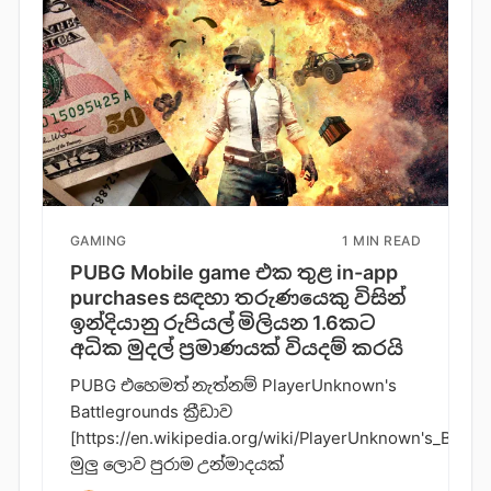
GAMING
1 MIN READ
PUBG Mobile game එක තුළ in-app
purchases සඳහා තරුණයෙකු විසින්
ඉන්දියානු රුපියල් මිලියන 1.6කට
අධික මුදල් ප්‍රමාණයක් වියදම් කරයි
PUBG එහෙමත් නැත්නම් PlayerUnknown's
Battlegrounds ක්‍රීඩාව
[https://en.wikipedia.org/wiki/PlayerUnknown's_Battl
මුලු ලොව පුරාම උන්මාදයක්