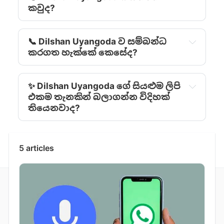
කවුද?
📞 Dilshan Uyangoda ව සම්බන්ධ
කරගත හැක්කේ කෙසේද?
✨ Dilshan Uyangoda ‍ගේ සියළුම ලිපි
එකම තැනකින් බලාගන්න විදිහක්
තියෙනවාද?
5 articles