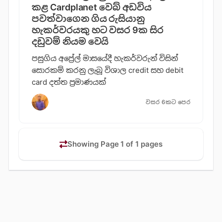
කළ Cardplanet වෙබ් අඩවිය
පවත්වාගෙන ගිය රුසියානු
හැකර්වරයකු හට වසර 9ක සිර
දඩුවම් නියම වෙයි
පසුගිය අප්‍රේල් මාසයේදී හැකර්වරුන් විසින්
සොරකම් කරනු ලැබූ විශාල credit සහ debit
card දත්ත ප්‍රමාණයක්
වසර 6කට පෙර
Showing Page 1 of 1 pages