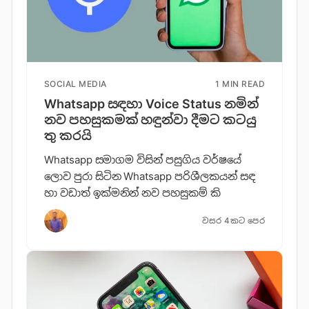
SOCIAL MEDIA
1 MIN READ
Whatsapp සඳ​හා Voice Status නමි​න්
නව පහසුකමක් හඳුන්​වා දීමට කටයු​
තු කරයි
Whatsapp සමාගම විසින් පසුගිය වර්ෂයේ
ලොව පුරා සිටින Whatsapp පරිශීලකයන් සඳ
හා වඩාත් ඉක්මනින් නව පහසුකම් කි
වසර 4කට පෙර