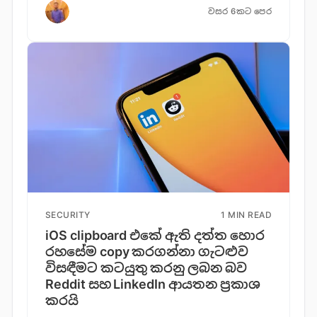
වසර 6කට පෙර
SECURITY
1 MIN READ
iOS clipboard එකේ ඇති දත්ත හොර
රහසේම copy කරගන්නා ගැටළුව
විසඳීමට කටයුතු කරනු ලබන බව
Reddit සහ LinkedIn ආයතන ප්‍රකාශ
කරයි