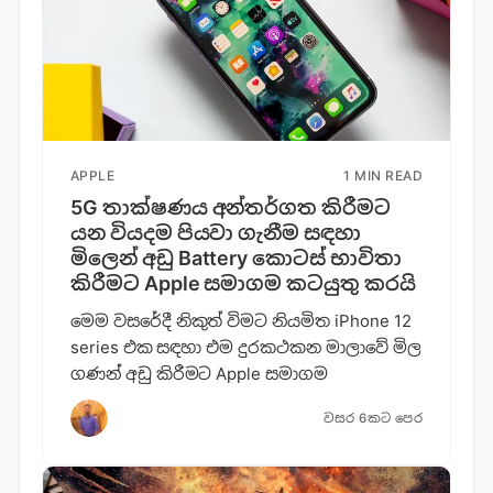
APPLE
1 MIN READ
5G තාක්ෂණය අන්තර්ගත කිරීමට
යන වියදම පියවා ගැනීම සඳහා
මිලෙන් අඩු Battery කොටස් භාවිතා
කිරීමට Apple සමාගම කටයුතු කරයි
මෙම වසරේදී නිකුත් විමට නියමිත iPhone 12
series එක සඳහා එම දුරකථකන මාලාවේ මිල
ගණන් අඩු කිරීමට Apple සමාගම
වසර 6කට පෙර