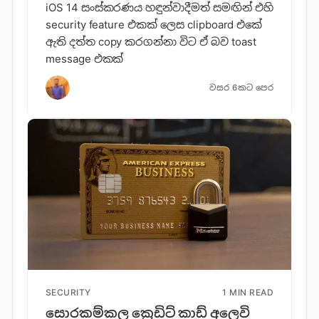
iOS 14 සංස්කරණය හඳුන්වාදීමත් සමඟින් එහි
security feature එකක් ලෙස clipboard එකේ
ඇති දත්ත copy කරගන්නා විට ඒ බව toast
message එකක්
වසර 6කට පෙර
SECURITY
1 MIN READ
සොරකම්කල ක්‍රෙඩිට් කාඩ් අලෙවි