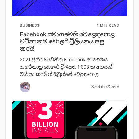
BUSINESS
1 MIN READ
Facebook සමාගමෙහි වෙළෙඳපොළ
වටිනාකම ඩොලර් ට්‍රිලියනය පසු
කරයි
2021 ජුනි 28 වෙනිදා Facebook ආයතනය
ඇමරිකානු ඩොලර් ට්‍රිලියන 1.008 ක අගයක්
වාර්තා කරමින් ඔවුන්ගේ වෙළඳපොල
වසර 5කට පෙර