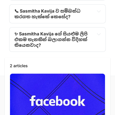
📞 Sasmitha Kavija ව සම්බන්ධ
කරගත හැක්කේ කෙසේද?
✨ Sasmitha Kavija ‍ගේ සියළුම ලිපි
එකම තැනකින් බලාගන්න විදිහක්
තියෙනවාද?
2 articles