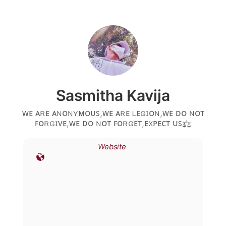
Sasmitha Kavija
ᴡᴇ ᴀʀᴇ ᴀɴᴏɴʏᴍᴏᴜꜱ,ᴡᴇ ᴀʀᴇ ʟᴇɢɪᴏɴ,ᴡᴇ ᴅᴏ ɴᴏᴛ
ꜰᴏʀɢɪᴠᴇ,ᴡᴇ ᴅᴏ ɴᴏᴛ ꜰᴏʀɢᴇᴛ,ᴇxᴘᴇᴄᴛ ᴜꜱ⚖️
Website