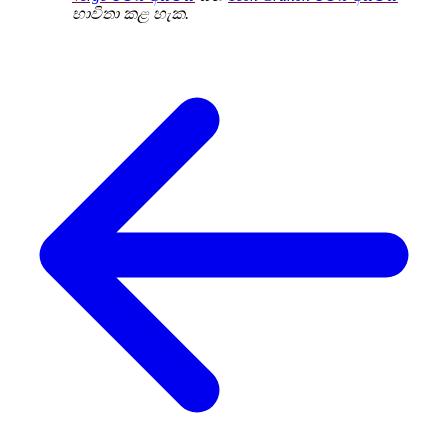
භාවිතා කළ හැක.