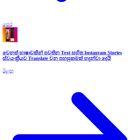
පෙර
වෙනත් භාෂාවකින් පවතින Text සහිත Instagram Stories
ස්වයංක්‍රීයව Translate වන පහසුකමක් හදුන්වා දෙයි
ඊළඟ