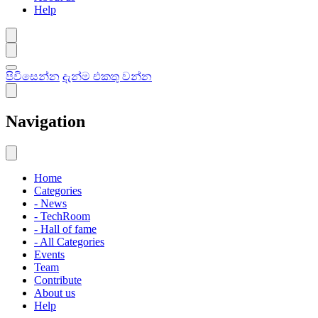
Help
පිවිසෙන්න
දැන්ම එකතු වන්න
Navigation
Home
Categories
- News
- TechRoom
- Hall of fame
- All Categories
Events
Team
Contribute
About us
Help