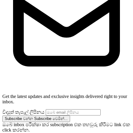
Get the latest updates and exclusive insights delivered right to your
inbox.
විද්‍යුත් තැපැල් ලිපිනය
Subscribe වන්න
Subscribe වෙමින්...
ඔබේ inbox පරීක්ෂා කර subscription එක තහවුරු කිරීමට link එක
click කරන්න.