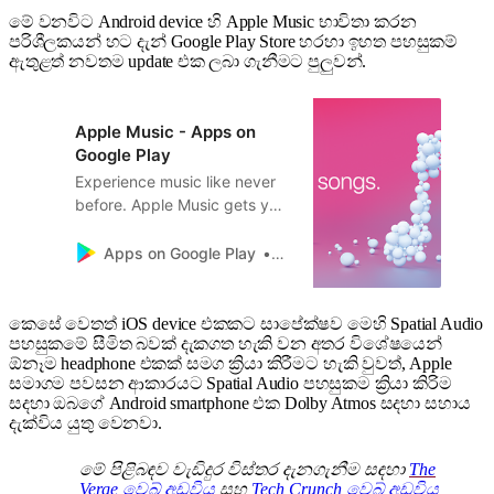
මේ වනවිට Android device හි Apple Music භාවිතා කරන
පරිශීලකයන් හට දැන් Google Play Store හරහා ඉහත පහසුකම්
ඇතුළත් නවතම update එක ලබා ගැනීමට පුලුවන්.
Apple Music - Apps on
Google Play
Experience music like never
before. Apple Music gets you
closer to the songs, albums
and artists you love. Get
Apps on Google Play
Apple Inc.
unlimited access to millions of
songs and your entire music
library. All ad-free and
කෙසේ වෙතත් iOS device එකකට සාපේක්ෂව මෙහි Spatial Audio
පහසුකමේ සීමිත බවක් දැකගත හැකි වන අතර විශේෂයෙන්
available across all your
ඕනෑම headphone එකක් සමග ක්‍රියා කිරීමට හැකි වුවත්, Apple
devices. Try 3 months free
සමාගම පවසන ආකාරයට Spatial Audio පහසුකම ක්‍රියා කිරිම
today. There’s no
සදහා ඔබගේ Android smartphone එක Dolby Atmos සදහා සහාය
commitment - cancel
දැක්විය යුතු වෙනවා.
anytime. Str…
මේ පිළිබඳව වැඩිදුර විස්තර දැනගැනීම සඳහා
The
Verge වෙබ් අඩවිය
සහ
Tech Crunch වෙබ් අඩවිය