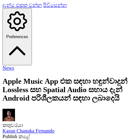
දැන්ම එකතු වන්න
පිවිසෙන්න
Preferences
News
Apple Music App එක සඳහා හඳුන්වාදුන්
Lossless සහ Spatial Audio සහාය දැන්
Android පරිශීලකයන් සඳහා ලබාදෙයි
කතුවරයා
Kasun Chanuka Fernando
Publish කළේ