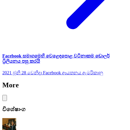
Facebook සමාගමෙහි වෙළෙඳපොළ වටිනාකම ඩොලර්
ට්‍රිලියනය පසු කරයි
2021 ජුනි 28 වෙනිදා Facebook ආයතනය ඇමරිකානු
More
විශේෂාංග