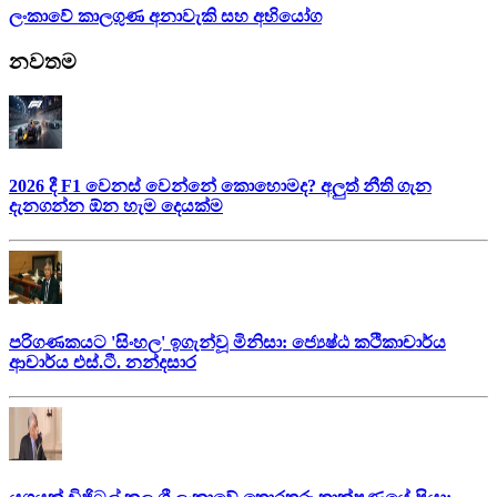
ලංකාවේ කාලගුණ අනාවැකි සහ අභියෝග
නවතම
2026 දී F1 වෙනස් වෙන්නේ කොහොමද? අලුත් නීති ගැන
දැනගන්න ඕන හැම දෙයක්ම
පරිගණකයට 'සිංහල' ඉගැන්වූ මිනිසා: ජ්‍යෙෂ්ඨ කථිකාචාර්ය
ආචාර්ය එස්.ටී. නන්දසාර