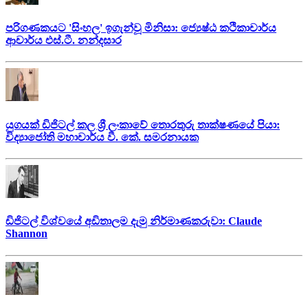
පරිගණකයට 'සිංහල' ඉගැන්වූ මිනිසා: ජ්‍යෙෂ්ඨ කථිකාචාර්ය
ආචාර්ය එස්.ටී. නන්දසාර
යුගයක් ඩිජිටල් කල ශ්‍රී ලංකාවේ තොරතුරු තාක්ෂණයේ පියා:
විද්‍යාජෝති මහාචාර්ය වී. කේ. සමරනායක
ඩිජිටල් විශ්වයේ අඩිතාලම දැමු නිර්මාණකරුවා: Claude
Shannon