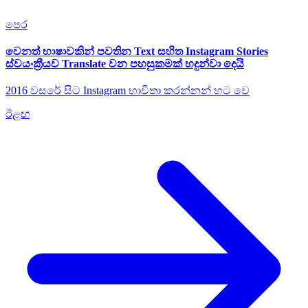
පෙර
වෙනත් භාෂාවකින් පවතින Text සහිත Instagram Stories
ස්වයංක්‍රීයව Translate වන පහසුකමක් හදුන්වා දෙයි
2016 වසරේ සිට Instagram භාවිතා කරන්නන් හට වෙ
ඊළඟ