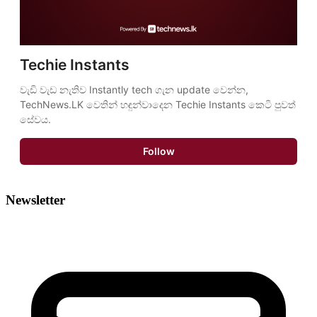
Techie Instants
වැඩි වැඩ නැතිව Instantly tech ගැන update වෙන්න, 
TechNews.LK වෙතින් හඳුන්වාදෙන Techie Instants කෙටි පුවත් 
සේවය.
Follow
Newsletter