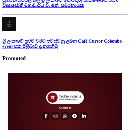
යුගයක් ඩිජිටල් කල ශ්‍රී ලංකාවේ තොරතුරු තාක්ෂණයේ පියා:
විද්‍යාජෝති මහාචාර්ය වී. කේ. සමරනායක
ශ්‍රී ලංකාවේ ප්‍රථම වරට පවත්වනු ලබන Café Cursor Colombo
event එක පිළිබඳව දැනගනිමු
Promoted