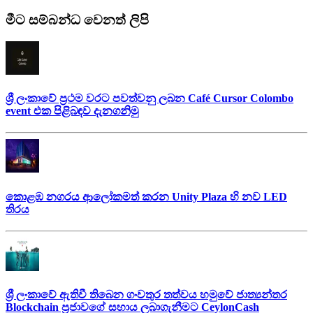
මීට සම්බන්ධ වෙනත් ලිපි
ශ්‍රී ලංකාවේ ප්‍රථම වරට පවත්වනු ලබන Café Cursor Colombo
event එක පිළිබඳව දැනගනිමු
කොළඹ නගරය ආලෝකමත් කරන Unity Plaza හි නව LED
තිරය
ශ්‍රී ලංකාවේ ඇතිවී තිබෙන ගංවතුර තත්වය හමුවේ ජාත්‍යන්තර
Blockchain ප්‍රජාවගේ සහාය ලබාගැනීමට CeylonCash