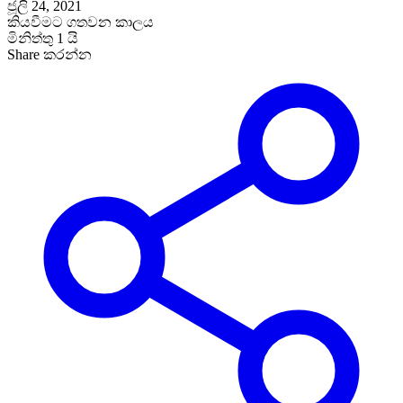
ජූලි 24, 2021
කියවීමට ගතවන කාලය
මිනිත්තු 1 යි
Share කරන්න