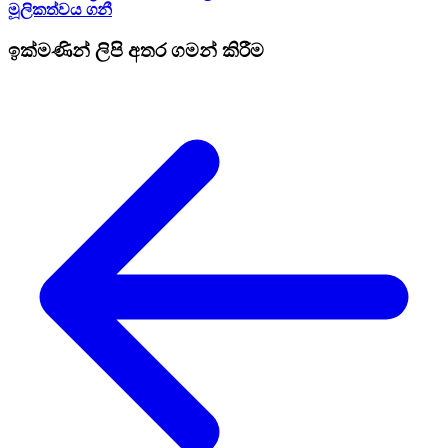
මූලිකත්වය ග​නී
ඉක්මණින් ලිපි අතර ගමන් කිරීම