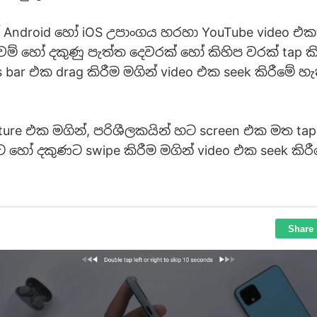
Android හෝ iOS උපාංගය හරහා YouTube video එකක
වම් හෝ දකුණු පැත්ත දෙවරක් හෝ කිහිප වරක් tap කි
 bar එක drag කිරීම මගින් video එක seek කිරීමේ හ
ure එක මගින්, පරිශීලකයින් හට screen එක මත tap
ෝ දකුණට swipe කිරීම මගින් video එක seek කිර