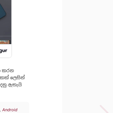
තා කරන
කක් ලෙසින්
ෙනු ඇතැයි
,
Android