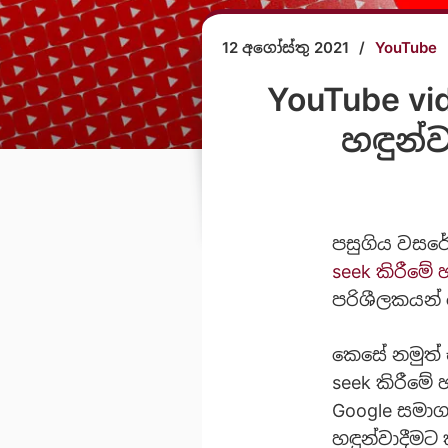
12 අගෝස්තු 2021
/
YouTube
YouTube vi
හඳුන්
පසුගිය වසරේද
seek කිරීමේ 
පරිශීලකයන් 
කෙසේ නමුත් 
seek කිරීමේ
Google සමාග
හ‍ඳුන්වාදීමට