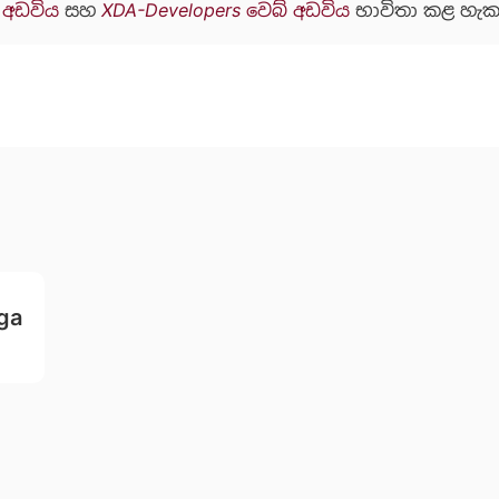
් අඩවිය
සහ
XDA-Developers වෙබ් අඩවිය
භාවිතා කළ හැක
ga