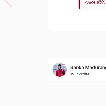
Police වෙබ
Sanka Maduran
sᴏᴘʜᴏᴘʜɪʟᴇ