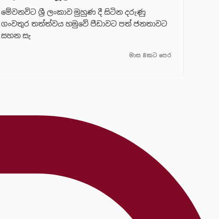
මේවනවිට ශ්‍රී ලංකාව මුහුණ දී සිටින දරුණු
ගංවතුර තත්ත්වය හමුවේ පීඩාවට පත් ජනතාවට
සහන සැ
මාස 8කට පෙර