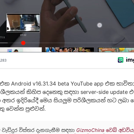
 එක Android v16.31.34 beta YouTube app එක භාවි
ශීලකයන් කිහිප දෙනෙකු සඳහා server-side update එ
න අතර ඉදිරියේදී මෙය සියලුම පරිශීලකයන් හට ලබා ද
 වෙන්න පුළුවන්.
 වැඩිදුර විස්තර දැනගැනීම සඳහා
GizmoChina වෙබ් අඩවිය