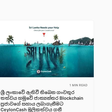
1 MIN READ
ශ්‍රී ලංකාවේ ඇතිවී තිබෙන ගංවතුර
තත්වය හමුවේ ජාත්‍යන්තර Blockchain
ප්‍රජාවගේ සහාය ලබාගැනීමට
CeylonCash මූලිකත්වය ග​නී