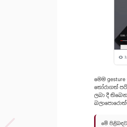
මෙම gesture
තෝරාගත් පරි
ලබා දී තිබෙ
බලාපොරොත්තු
මේ පිළිබඳව