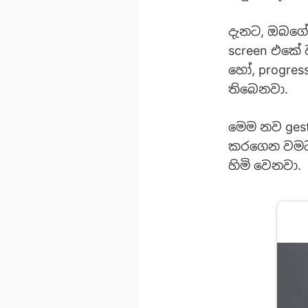
දැනට, ඔබගේ 
screen එකේ 
හෝ, progress
තිබෙනවා.
මෙම නව gest
කරගෙන වමට හ
හිමි වෙනවා.