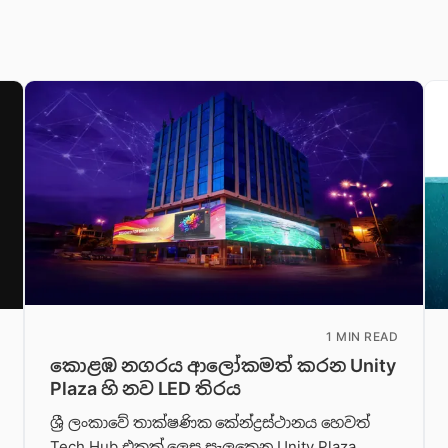
1 MIN READ
කොළඹ නගරය ආලෝකමත් කරන Unity
Plaza හි නව LED තිරය
ශ්‍රී ලංකාවේ තාක්ෂණික කේන්ද්‍රස්ථානය හෙවත්
Tech Hub එකක් ලෙස සැලකෙන Unity Plaza,