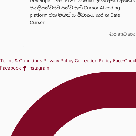
Developers සහ AI නිර්මාණකරුවන් අතර අතිශය
ජනප්‍රියත්වයට පත්ව ඇති Cursor AI coding
platform එක මගින් සංවිධානය කර න Café
Cursor
මාස 8කට පෙර
Terms & Conditions
Privacy Policy
Correction Policy
Fact-Check
Facebook
Instagram