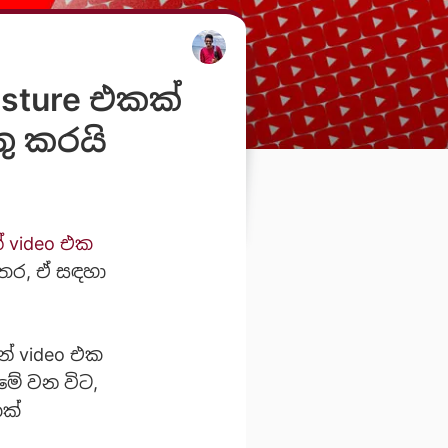
esture එකක්
ු කරයි
් video එක
තර, ඒ සඳහා
න් video එක
මේ වන විට,
කක්