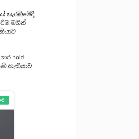
් නැරඹීමේදී,
රීම මගින්
ැකියාව
 කර hold
ීමේ හැකියාව