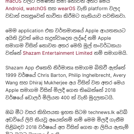
macOS
වලට පමණක් සීමා නොවන අතර මෙය
Android
,
watchOS
සහ
wearOS
වැනි platform වලද
වඩාත් පහසුවෙන් භාවිතා කිරීමට හැකියාව පවතිනවා.
මෙම application එක වර්තමානයේ Apple ආයතනයට
අයිති වුවත් මෙය හදුන්වාදෙන ලද්දේ නම් Apple
සමාගම විසින් නොවන අතර මෙහි මුල් සංවර්ධකයා
වන්නේ
Shazam Entertainment Limited
නම් සමාගමයි.
Shazam App එකෙහි නිර්මාතෘ සමාගම බිහිවී ඇත්තේ
1999 වර්ෂයේ Chris Barton, Philip Inghelbrecht, Avery
Wang සහ Dhiraj Mukherjee අය විසින් වන අතර මෙය
Apple සමාගම විසින් මිලදී ගෙන තිබෙන්නේ 2018
වර්ෂයේ ඩොලර් මිලියන 400 ක් වැනි මුදලකටයි.
ඔබ මීට වසර කිහිපයක ඉහත සිටම technews.lk වෙබ්
අඩවියේ ලිපි කියවූ අයෙක්නම් නම් මෙම මිලදී ගැනීම
පිළිබඳව 2018 වර්ෂයේ අප විසින් ගෙන ආ ලිපිය ඇතැම්