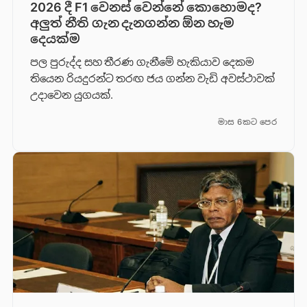
2026 දී F1 වෙනස් වෙන්නේ කොහොමද?
අලුත් නීති ගැන දැනගන්න ඕන හැම
දෙයක්ම
පල පුරුද්ද සහ තීරණ ගැනීමේ හැකියාව දෙකම
තියෙන රියදුරන්ට තරඟ ජය ගන්න වැඩි අවස්ථාවක්
උදාවෙන යුගයක්.
මාස 6කට පෙර