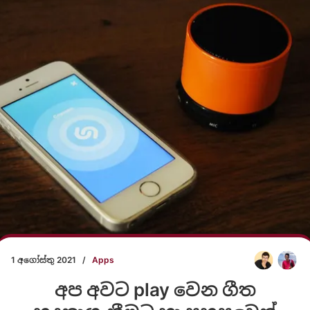
1 අගෝස්තු 2021
/
Apps
අප අවට play වෙන ගීත