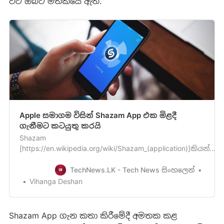
විට ඔබට මතකයේ ඇති.
Apple සමාගම විසින් Shazam App එක මිළදී
ගැනීමට කටයුතු කරයි
Shazam
[https://en.wikipedia.org/wiki/Shazam_(application)]කියන්නේ
මේ වන විට ලොවපුරා ඉතාමත් ප්‍රසිද්ධ Music app එකක් බව
අමුතුවෙන් කියන්න ඕන වෙන්නේ නැහැ. ඉතින්මේ Shazam app
TechNews.LK - Tech News සිංහලෙන්
එක Apple සමාගම විසින් මිළදී ගන්නට කටයුතු කළ බව
Vihanga Deshan
Apple සමාගම විසින්නිවේදනය කර තිබෙනවා. Apple සමාගම
සහ Shazam අතර දිගු ඉතිහාසයක…
Shazam App ගැන කතා කිරීමේදී අමතක කළ