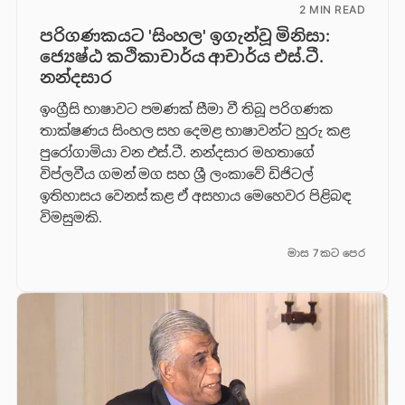
2 MIN READ
පරිගණකයට 'සිංහල' ඉගැන්වූ මිනිසා:
ජ්‍යෙෂ්ඨ කථිකාචාර්ය ආචාර්ය එස්.ටී.
නන්දසාර
ඉංග්‍රීසි භාෂාවට පමණක් සීමා වී තිබූ පරිගණක
තාක්ෂණය සිංහල සහ දෙමළ භාෂාවන්ට හුරු කළ
පුරෝගාමියා වන එස්.ටී. නන්දසාර මහතාගේ
විප්ලවීය ගමන් මග සහ ශ්‍රී ලංකාවේ ඩිජිටල්
ඉතිහාසය වෙනස් කළ ඒ අසහාය මෙහෙවර පිළිබඳ
විමසුමකි.
මාස 7කට පෙර