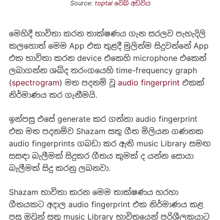
Source:
toptal වෙබ් අඩවිය
මෙහිදී භාවිතා කරන තාක්ෂණය ගැන සරලව පැහැදිලි
කලහොත් මෙම App එක තුළදී මුලින්ම සිදුවන්නේ App
එක භාවිතා කරන device එකෙහි microphone එකෙන්
ලබාගන්න ශබ්ද තරංගයෙහි time-frequency graph
(
spectrogram
) මත පදනම් වූ
audio fingerprint
එකක්
නිර්මාණය කර ගැනීමයි.
ඉන්පසු එසේ generate කර ගන්නා audio fingerprint
එක මත පදනම්ව Shazam සතු ගීත මිලියන ගණනක
audio fingerprints ගබඩා කර ඇති music Library සමඟ
සසඳා බැලීමක් සිදුකර ගීතය කුමක් ද යන්න සොයා
බැලීමක් සිදු කරනු ලබනවා.
Shazam භාවිතා කරන මෙම තාක්ෂණය හරහා
ගීතයකට අදාල audio fingerprint එක නිර්මාණය කළ
පසු ඔවුන් සතු music Library භාවිතයෙන් පරිශීලකයාට