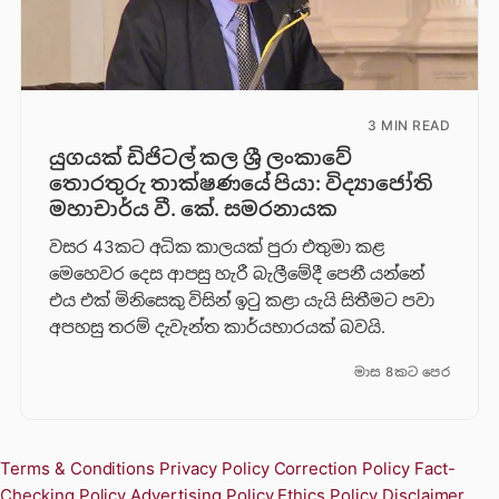
3 MIN READ
යුගයක් ඩිජිටල් කල ශ්‍රී ලංකාවේ
තොරතුරු තාක්ෂණයේ පියා: විද්‍යාජෝති
මහාචාර්ය වී. කේ. සමරනායක
වසර 43කට අධික කාලයක් පුරා එතුමා කළ
මෙහෙවර දෙස ආපසු හැරී බැලීමේදී පෙනී යන්නේ
එය එක් මිනිසෙකු විසින් ඉටු කළා යැයි සිතීමට පවා
අපහසු තරම් දැවැන්ත කාර්යභාරයක් බවයි.
මාස 8කට පෙර
Terms & Conditions
Privacy Policy
Correction Policy
Fact-
Checking Policy
Advertising Policy
Ethics Policy
Disclaimer