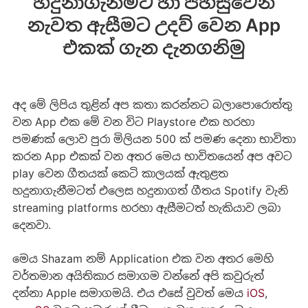
හදුනාගැනීමට හා පහසුවෙන්
නැවත ඇසීමට උදව් වෙන App
එකක් ගැන දැනගනිමු
අද මේ ලිපිය තුළින් අප කතා කරන්නට බලාපොරොත්තු
වන App එක මේ වන විට Playstore එක හරහා
පමණක් ලොව පුරා මිලියන 500 ක් පමණ දෙනා භාවිතා
කරන App එකක් වන අතර මෙය භාවිතයෙන් අප අවට
play වෙන ගීතයක් කෙටි කාලයක් ඇතුළත
හදුනාගැනීමටත් එලෙස හදුනාගත් ගීතය Spotify වැනි
streaming platforms හරහා ඇසීමටත් හැකියාව ලබා
දෙනවා.
මෙය Shazam නම් Application එක වන අතර මෙහි
වර්තමාන අයිතිකාර සමාගම වන්නේ අපි කවුරුත්
දන්නා Apple සමාගමයි. එය එසේ වුවත් මෙය
iOS
,