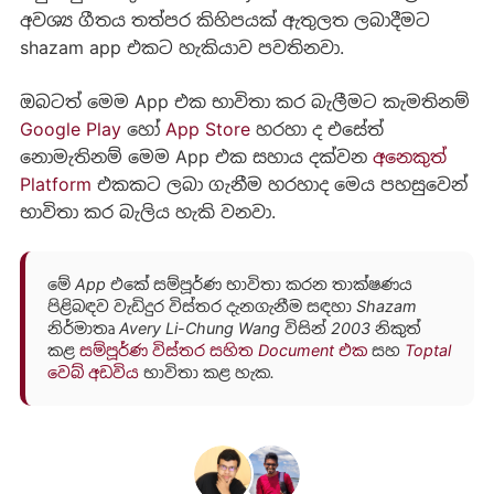
අවශ්‍ය ගීතය තත්පර කිහිපයක් ඇතුලත ලබාදීමට
shazam app එකට හැකියාව පවතිනවා.
ඔබටත් මෙම App එක භාවිතා කර බැලීමට කැමතිනම්
Google Play
හෝ
App Store
හරහා ද එසේත්
නොමැතිනම් මෙම App එක සහාය දක්වන
අනෙකුත්
Platform
එකකට ලබා ගැනීම හරහාද මෙය පහසුවෙන්
භාවිතා කර බැලිය හැකි වනවා.
මේ App එකේ සම්පූර්ණ භාවිතා කරන තාක්ෂණය
පිළිබඳව වැඩිදුර විස්තර දැනගැනීම සඳහා Shazam
නිර්මාතෘ Avery Li-Chung Wang විසින් 2003 නිකුත්
කළ
සම්පූර්ණ විස්තර සහිත Document එක
සහ
Toptal
වෙබ් අඩවිය
භාවිතා කළ හැක.