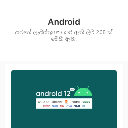
Android
යටතේ ලැයිස්තුගත කර ඇති ලිපි 268 ක්
මෙහි ඇත.