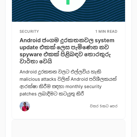
SECURITY
1 MIN READ
Android ජංගම දුරකතනවල system
update එකක් ලෙස පැමිණෙන නව
spyware එකක් පිළිබඳව තොරතුරු
වාර්තා වෙයි
Android දුරකතන වලට එල්ලවිය හැකි
malicious attacks වලින් Android පරිශීලකයන්
ආරක්ෂා කිරීම සඳහා monthly security
patches ලබාදීමට කටයුතු කිරී
වසර 5කට පෙර