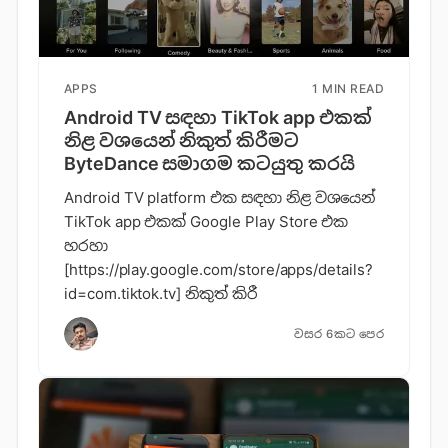
APPS
1 MIN READ
Android TV සඳහා TikTok app එකක්
නිළ වශයෙන් නිකුත් කිරීමට
ByteDance සමාගම කටයුතු කරයි
Android TV platform එක සඳහා ‍නිළ වශයෙන්
TikTok app එකක් Google Play Store එක
හරහා
[https://play.google.com/store/apps/details?
id=com.tiktok.tv] නිකුත් කිරී
වසර 6කට පෙර