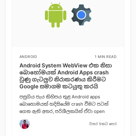
ANDROID
1 MIN READ
Android System WebView එක නිසා
බොහෝමයක් Android Apps crash
වුණු ගැටලුව නිරාකරණය කිරීමට
Google සමාගම කටයුතු කරයි
පසුගිය පැය කිහිපය තුළ Android apps
බොහොමයක් හදිසියේම crash වීමට පටන්
ගෙන ඇති අතර, පරිශීලකයින් ඒවා open
වසර 5කට පෙර