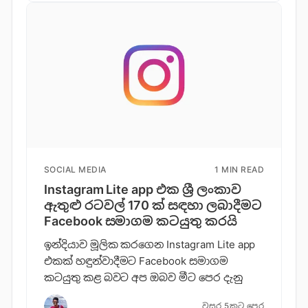
SOCIAL MEDIA
1 MIN READ
Instagram Lite app එක ශ්‍රී ලංකාව
ඇතුළු රටවල් 170 ක් සඳහා ලබාදීමට
Facebook සමාගම කටයුතු කරයි
ඉන්දියාව මූලික කරගෙන Instagram Lite app
එකක් හඳුන්වාදීමට Facebook සමාගම
කටයුතු කළ බවට අප ඔබව මීට පෙර දැනු
වසර 5කට පෙර