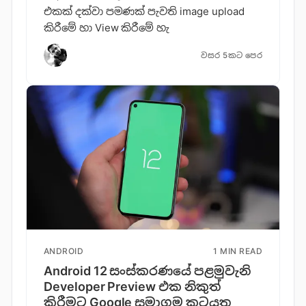
එකක් දක්වා පමණක් පැවති image upload
කිරීමේ හා View කිරීමේ හැ
වසර 5කට පෙර
ANDROID
1 MIN READ
Android 12 සංස්කරණයේ පළමුවැනි
Developer Preview එක නිකුත්
කිරීමට Google සමාගම කටයුතු