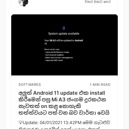
වසර 6කට පෙර
SOFTWARES
1 MIN READ
අලුත් Android 11 update එක install
කිරීමෙන් පසු Mi A3 ජංගම දුරකථන
නැවතත් on කළ නොහැකි
තත්ත්වයට පත් වන බව වාර්තා වෙයි
💡Update: 04/01/2021 13:42PM මෙම ගැටළුව