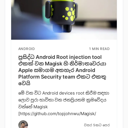
ANDROID
1 MIN READ
ප්‍රසිද්ධ Android Root injection tool
එකක් වන Magisk හි නිර්මාතෘවරයා
Apple සමාගම අතහැර Android
Platform Security team එකට එකතු
වෙයි
මේ වන විට Android devices root කිරීම සඳහා
ලොව පුරා භාවිතා වන ජනප්‍රියතම ක්‍රමවේදය
වන්නේ Magisk
[https://github.com/topjohnwu/Magisk/
වසර 5කට පෙර