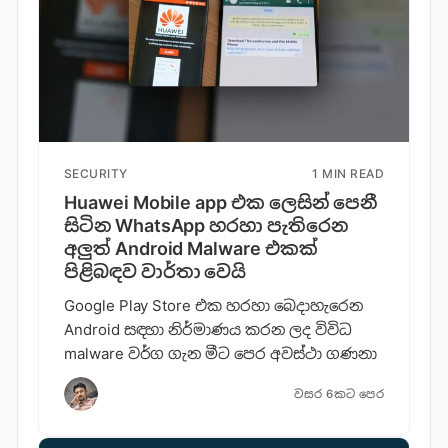
SECURITY
1 MIN READ
Huawei Mobile app එක ලෙසින් පෙනී
සිටින WhatsApp හරහා පැතිරෙන
අලුත් Android Malware එකක්
පිළිබඳව වාර්තා වෙයි
Google Play Store එක හරහා බෙදාහැරෙන
Android සඳහා නිර්මාණය කරන ලද විවිධ
malware වර්ග ගැන මීට පෙර අවස්ථා ගණනා
වසර 6කට පෙර