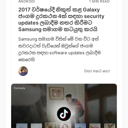
ANDROID
1 MIN READ
2017 වර්ෂයේදී නිකුත් කළ Galaxy
ජංගම දුරකථන 4ක් සඳහා security
updates ලබාදීම නතර කිරීමට
Samsung සමාගම කටයුතු කරයි
Samsung සමාගම විසින් මේ වන විට අන්
කවරදාටත් වැඩියෙන් ඔවුන්ගේ ජංගම
දුරකථන සඳහා software updates ලබාදීම
කෙරෙහි
වසර 6කට පෙර