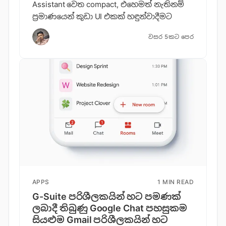
Assistant වෙත compact, එහෙමත් නැතිනම්
ප්‍රමාණයෙන් කුඩා UI එකක් හඳුන්වාදීමට
වසර 5කට පෙර
APPS
1 MIN READ
G-Suite පරිශීලකයින් හට පමණක්
ලබාදී තිබුණු Google Chat පහසුකම
සියළුම Gmail පරිශීලකයින් හට