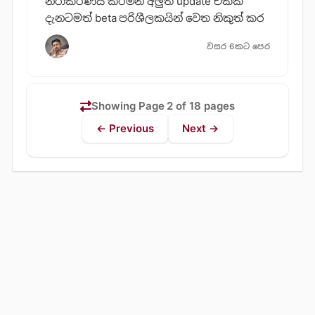
නිරාකරණය කරමින් අලුත් update එකක්
දැනටමත් beta පරිශීලකයින් වෙත නිකුත් කර
වසර 6කට පෙර
Showing Page 2 of 18 pages
← Previous
Next →