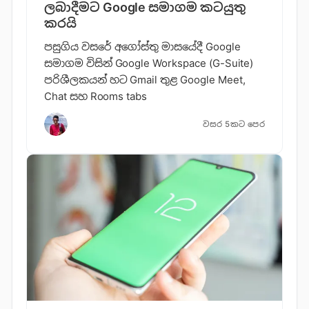
ලබාදීමට Google සමාගම කටයුතු
කරයි
පසුගිය වසරේ අගෝස්තු මාසයේදී Google
සමාගම විසින් Google Workspace (G-Suite)
පරිශීලකයන් හට Gmail තුළ Google Meet,
Chat සහ Rooms tabs
වසර 5කට පෙර