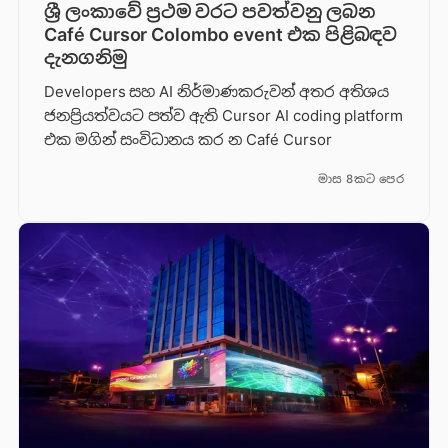
ශ්‍රී ලංකාවේ ප්‍රථම වරට පවත්වනු ලබන
Café Cursor Colombo event එක පිළිබඳව
දැනගනිමු
Developers සහ AI නිර්මාණකරුවන් අතර අතිශය
ජනප්‍රියත්වයට පත්ව ඇති Cursor AI coding platform
එක මගින් සංවිධානය කර න Café Cursor
මාස 8කට පෙර