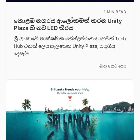
1 MIN READ
කොළඹ නගරය ආලෝකමත් කරන Unity
Plaza හි නව LED තිරය
ශ්‍රී ලංකාවේ තාක්ෂණික කේන්ද්‍රස්ථානය හෙවත් Tech
Hub එකක් ලෙස සැලකෙන Unity Plaza, පසුගිය
දෙසැම්
මාස 8කට පෙර