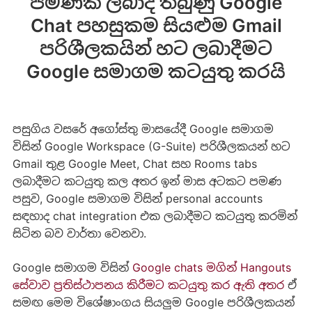
පමණක් ලබාදී තිබුණු Google
Chat පහසුකම සියළුම Gmail
පරිශීලකයින් හට ලබාදීමට
Google සමාගම කටයුතු කරයි
පසුගිය වසරේ අගෝස්තු මාසයේදී Google සමාගම
විසින් Google Workspace (G-Suite) පරිශීලකයන් හට
Gmail තුළ Google Meet, Chat සහ Rooms tabs
ලබාදීමට කටයුතු කල අතර ඉන් මාස අටකට පමණ
පසුව, Google සමාගම විසින් personal accounts
සඳහාද chat integration එක ලබාදීමට කටයුතු කරමින්
සිටින බව වාර්තා වෙනවා.
Google සමාගම විසින්
Google chats මගින් Hangouts
සේවාව ප්‍රතිස්ථාපනය කිරීමට කටයුතු කර ඇති අතර
ඒ
සමඟ මෙම විශේෂාංගය සියලුම Google පරිශීලකයන්