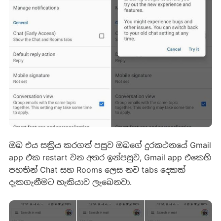
ඔබ එය සක්‍රිය කරගත් පසුව ඔබගේ දුරකථනයේ Gmail
app එක restart වන අතර ඉන්පසුව, Gmail app එකෙහි
පහතින් Chat සහ Rooms ලෙස නව tabs දෙකක්
දැකගැනීමට හැකියාව ලැබෙනවා.