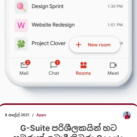
8 අප්‍රේල් 2021
/
Apps
G-Suite පරිශීලකයින් හට