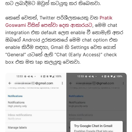
හට ලබාදීමට ඔවුන් කටයුතු කර තිබෙනවා.
කෙසේ වෙතත්, Twitter පරිශීලකයෙකු වන
Pratik
Goswami විසින් පෙන්වා දෙන ආකාරයට
, මෙම chat
integration එක default ලෙස enable වී නොමැති අතර
ඔබගේ Android දුරකතනයේ මෙම chat option එක
enable කිරීම සඳහා, Gmail හි Settings වෙත ගොස්
“General” යටතේ ඇති “Chat (Early Access)” check
box එක මත tap කලයුතු වෙනවා.