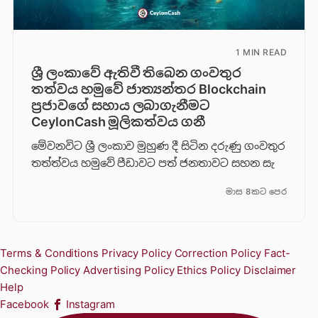
1 MIN READ
ශ්‍රී ලංකාවේ ඇතිවී තිබෙන ගංවතුර
තත්වය හමුවේ ජාත්‍යන්තර Blockchain
ප්‍රජාවගේ සහාය ලබාගැනීමට
CeylonCash මූලිකත්වය ග​නී
මේවනවිට ශ්‍රී ලංකාව මුහුණ දී සිටින දරුණු ගංවතුර
තත්ත්වය හමුවේ පීඩාවට පත් ජනතාවට සහන සැ
මාස 8කට පෙර
Terms & Conditions
Privacy Policy
Correction Policy
Fact-
Checking Policy
Advertising Policy
Ethics Policy
Disclaimer
Help
Facebook
Instagram