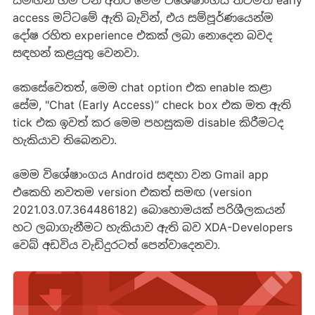
access මට්ටමේ ඇති බැවින්, එය සම්පූර්ණයෙන්ම
දෝෂ රහිත experience එකක් ලබා නොදෙන බවද
සඳහන් කළයුතු වෙනවා.
කෙසේවෙතත්, මෙම chat option එක enable කළා
සේම, "Chat (Early Access)” check box එක මත ඇති
tick එක ඉවත් කර මෙම පහසුකම disable කිරීමටද
හැකියාව තිබෙනවා.
මෙම විශේෂාංගය Android සඳහා වන Gmail app
එකෙහි නවතම version එකත් සමඟ (version
2021.03.07.364486182) බොහොමයක් පරිශීලකයන්
හට ලබාගැනීමට හැකියාව ඇති බව XDA-Developers
වෙබ් අඩවිය වැඩිදුරටත් පෙන්වාදෙනවා.