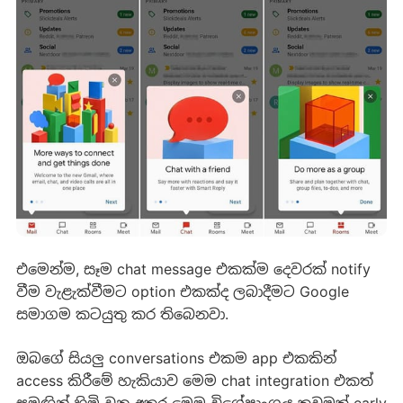
එමෙන්ම, සෑම chat message එකක්ම දෙවරක් notify
වීම වැළැක්වීමට option එකක්ද ලබාදීමට Google
සමාගම කටයුතු කර තිබෙනවා.
ඔබගේ සියලු conversations එකම app එකකින්
access කිරීමේ හැකියාව මෙම chat integration එකත්
සමඟින් හිමි වන අතර මෙම විශේෂාංගය තවමත් early