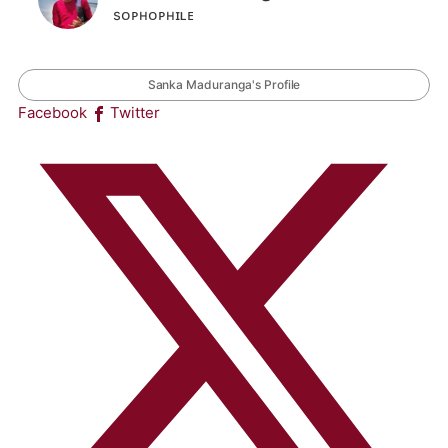
sᴏᴘʜᴏᴘʜɪʟᴇ
Sanka Maduranga's Profile
Facebook
Twitter