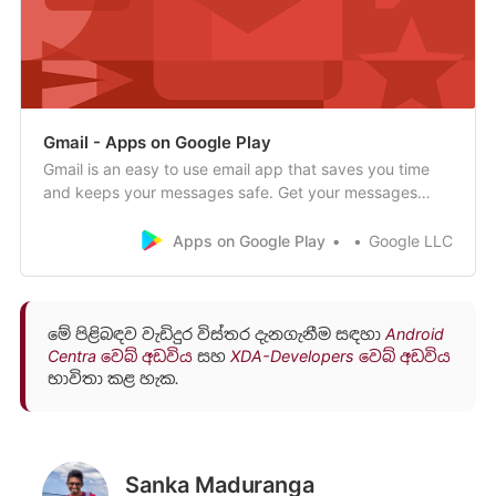
Gmail - Apps on Google Play
Gmail is an easy to use email app that saves you time
and keeps your messages safe. Get your messages
instantly via push notifications, read and respond online
& offline, and find any message quickly.With the Gmail
Apps on Google Play
Google LLC
app you get:• An organized inbox - Social and
promotional messages are sorted into …
මේ පිළිබඳව වැඩිදුර විස්තර දැනගැනීම සඳහා
Android
Centra වෙබ් අඩවිය
සහ
XDA-Developers වෙබ් අඩවිය
භාවිතා කළ හැක.
Sanka Maduranga