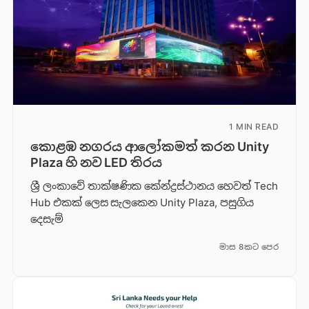
1 MIN READ
කොළඹ නගරය ආලෝකමත් කරන Unity
Plaza හි නව LED තිරය
ශ්‍රී ලංකාවේ තාක්ෂණික කේන්ද්‍රස්ථානය හෙවත් Tech
Hub එකක් ලෙස සැලකෙන Unity Plaza, පසුගිය
දෙසැම්
මාස 8කට පෙර