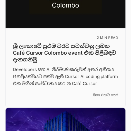
2 MIN READ
ශ්‍රී ලංකාවේ ප්‍රථම වරට පවත්වනු ලබන
Café Cursor Colombo event එක පිළිබඳව
දැනගනිමු
Developers සහ AI නිර්මාණකරුවන් අතර අතිශය
ජනප්‍රියත්වයට පත්ව ඇති Cursor AI coding platform
එක මගින් සංවිධානය කර න Café Cursor
මාස 8කට පෙර