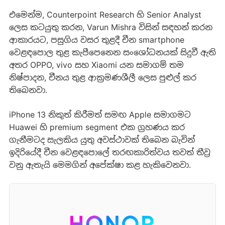
එමෙන්ම, Counterpoint Research හි Senior Analyst
ලෙස කටයුතු කරන, Varun Mishra විසින් සඳහන් කරන
ආකාරයට, පසුගිය වසර තුළදී චීන smartphone
වෙළඳපොල තුළ කැපීපෙනෙන සංශෝධනයක් සිදුවී ඇති
අතර OPPO, vivo සහ Xiaomi යන සමාගම් තම
නිෂ්පාදන, චීනය තුළ ආක්‍රමණශීලී ලෙස පුළුල් කර
තිබෙනවා.
iPhone 13 නිකුත් කිරීමත් සමඟ Apple සමාගමට
Huawei හි premium segment එක ග්‍රහණය කර
ගැනීමටද සැලකිය යුතු අවස්ථාවක් තිබෙන බැවින්
ඉදිරියේදී චීන වෙළඳපොලේ තරඟකාරිත්වය තවත් තීව්‍ර
වනු ඇතැයි මෙමගින් අපේක්ෂා කළ හැකිවෙනවා.