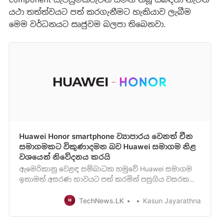
යථා තත්ත්වයට පත් කරගැනීමට හැකියාව ලැබීම
මෙම වර්ධනයට සෘජුවම බලපා තිබෙනවා.
Huawei Honor smartphone ව්‍යාපාරය වෙනත් චීන
සමාගමකට විකුණාදමන බව Huawei සමාගම නිළ
වශයෙන් නිවේදනය කරයි
ඇමෙරිකානු වෙළඳ සම්බාධක හමුවේ Huawei සමාගම
ඉතාමත් අසරණ භාවයට පත් කරමින් පසුගිය වසරක
පමණ කාළසීමාව තුළ සිදුවූ සියළු සිදුවීම් පිළිබඳව වරින්
වර අපි ඔබව
TechNews.LK
Kasun Jayarathna