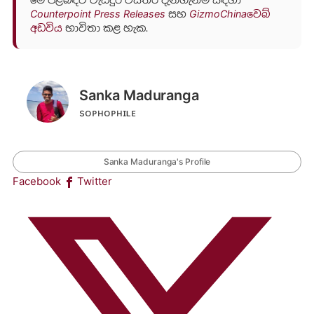
Counterpoint Press Releases
සහ
GizmoChinaවෙබ්
අඩවිය
භාවිතා කළ හැක.
Sanka Maduranga
sᴏᴘʜᴏᴘʜɪʟᴇ
Sanka Maduranga's Profile
Facebook
Twitter