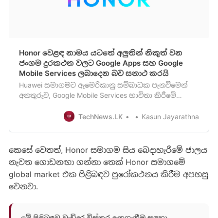
Honor වෙළඳ නාමය යටතේ අලුතින් නිකුත් වන
ජංගම දුරකථන වලට Google Apps සහ Google
Mobile Services ලබාදෙන බව සනාථ කරයි
Huawei සමාගමට ඇමෙරිකානු සම්බාධක පැනවීමෙන්
අනතුරුව, Google Mobile Services භාවිතා කිරීමේ
හැකියාව, Huawei සමාගමේ sub-brand එකක් වූ Honor
ආයතනයට ද අහිමි වූ බව ඔබ දන්නවා ඇති. ඉන් පසුව
TechNews.LK
Kasun Jayarathna
කෙසේ වෙතත්, Honor සමාගම සිය බෙදාහැරීමේ ජාලය
නැවත ගොඩනඟා ගන්නා තෙක් Honor සමාගමේ
global market එක පිළිබඳව පුරෝකථනය කිරීම අපහසු
වෙනවා.
මේ පිළිබඳව වැඩිදුර විස්තර දැනගැනීම සඳහා