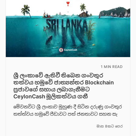
1 MIN READ
ශ්‍රී ලංකාවේ ඇතිවී තිබෙන ගංවතුර
තත්වය හමුවේ ජාත්‍යන්තර Blockchain
ප්‍රජාවගේ සහාය ලබාගැනීමට
CeylonCash මූලිකත්වය ග​නී
මේවනවිට ශ්‍රී ලංකාව මුහුණ දී සිටින දරුණු ගංවතුර
තත්ත්වය හමුවේ පීඩාවට පත් ජනතාවට සහන සැ
මාස 8කට පෙර