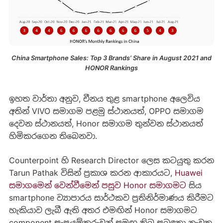
China Smartphone Sales: Top 3 Brands’ Share in August 2021 and
HONOR Rankings
ඉහත වාර්තා අනුව, චීනය තුළ smartphone අලෙවිය
අතින් VIVO සමාගම පළමු ස්ථානයත්, OPPO සමාගම
දෙවන ස්ථානයත්, Honor සමාගම තුන්වන ස්ථානයත්
හිමිකරගෙන තිබෙනවා.
Counterpoint හි Research Director ලෙස කටයුතු කරන
Tarun Pathak විසින් ප්‍රකාශ කරන ආකාරයට,
Huawei
සමාගමෙන් වෙන්වීමෙන් පසුව Honor සමාගමට
සිය
smartphone ව්‍යාපාරය සාර්ථකව ප්‍රතිනිර්මාණය කිරීමට
හැකියාව ලැබී ඇති අතර එමඟින් Honor සමාගමට
component සැපයුම්කරුවන් සමඟ තිබූ සබඳතා නැවත