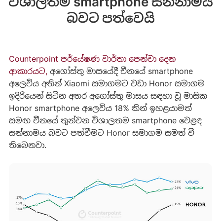
විශාලතම smartphone සන්නාමය
බවට පත්වෙයි
Counterpoint පර්යේෂණ වාර්තා පෙන්වා දෙන
ආකාරයට,
අගෝස්තු මාසයේදී චීනයේ smartphone
අලෙවිය අතින් Xiaomi සමාගමට වඩා Honor සමාගම
ඉදිරියෙන් සිටින අතර අගෝස්තු මාසය සඳහා වූ මාසික
Honor smartphone අලෙවිය 18% කින් ඉහළයාමත්
සමඟ චීනයේ තුන්වන විශාලතම smartphone වෙළඳ
සන්නාමය බවට පත්වීමට Honor සමාගම සමත් වී
තිබෙනවා.