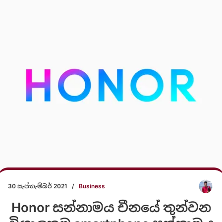
30 සැප්තැම්බර් 2021
/
Business
Honor සන්නාමය චීනයේ තුන්වන