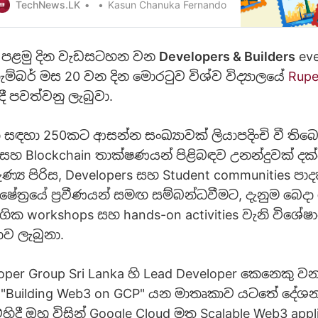
ඔවුන් වි
TechNews.LK
Kasun Chanuka Fernando
හි පළමු දින වැඩසටහන වන
Developers & Builders
ev
ැම්බර් මස 20 වන දින මොරටුව විශ්ව විද්‍යාලයේ
Ruper
දී පවත්වනු ලැබුවා.
 සඳහා 250ක​ට ආසන්න සංඛ්‍යාවක් ලියාපදිංචි වී ති
හ Blockchain තාක්ෂණයන් පිළිබඳව උනන්දුවක් දක්වන
්‍ය පිරිස, Developers සහ Student communities ප
්ෂේත්‍රයේ ප්‍රවීණයන් සමඟ සම්බන්ධවීමට, දැනුම බෙද
ෝගික workshops සහ hands-on activities වැනි විශේෂා
ාව ලැබුනා.
oper Group Sri Lanka හි Lead Developer කෙනෙකු ව
, "Building Web3 on GCP" යන මාතෘකාව යටතේ දේ
හිදී ඔහු විසින් Google Cloud මත Scalable Web3 appli