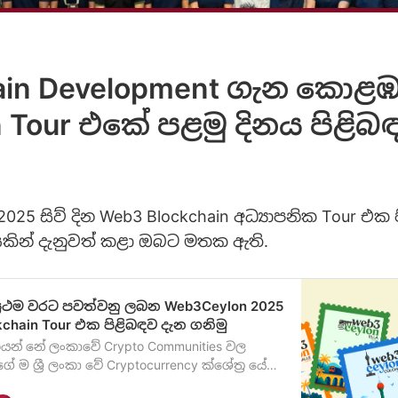
ain Development ගැ​න කොළඹ ​
Tour එකේ පළමු දිනය පිළිබඳ
025 සිව් දින Web3 Blockchain අධ්‍යාපනික Tour එක 
යකින් දැනුවත් කළා ඔබට මතක ඇති.
ේ ප්‍රථම වරට පවත්වනු ලබ​න Web3Ceylon 2025
kchain Tour එක පිළිබඳව දැන ගනි​මු
ියන් නේ ලංකාවේ Crypto Communities වල
 ම ශ්‍රී ලංකා වේ Cryptocurrency ක්ශේත්‍ර යේ
දෙසා ක්‍රියා කරන කණ්ඩායම ක් බව ඔබ දැනටමත්