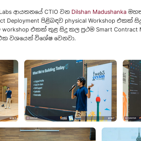
eyLabs ආයතනයේ CTIO වන
Dilshan Madushanka
මහ​ත
ct Deployment පිළිබඳව physical Workshop එකක් ස
orkshop එකක් තුළ සිදු කල ප්‍රථම Smart Contract 
 එක වශයෙන් විශේෂ වෙනවා.