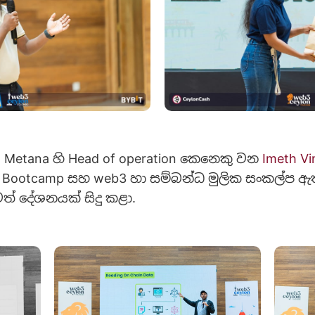
 Metana හි Head of operation කෙනෙ​කු වන
Imeth Vi
ity Bootcamp සහ web3 හා සම්බන්ධ මුලික සංකල්ප ඇ
් දේශනයක් සිදු ක​ළා.