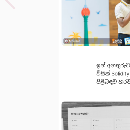
ඉන් අනතුරුව
විසින් Solid
පිළිබඳව හරවත