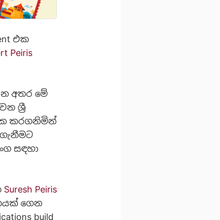
ent එක
t Peiris
බෙන අතර මේ
 ශ්‍රී
ාදක කරගනිමින්
ා ගැනීමට
ං​ග සඳ​හා
න
Suresh Peiris
ශනයක් ගෙන
cations build