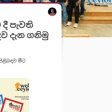
දී පැවති
ව දැන ගනි​මු
පිළිබඳව මීට