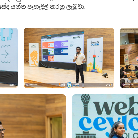
ද යන්න පැහැදිලි කරනු ලැබුවා.