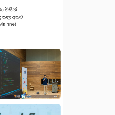
ා විසින්
ිදු කල අතර
Mainnet