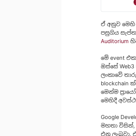
දන්නවා ඇ ති. 
ඒ අනුව මෙ​
පසුගිය සැප්ත
Auditorium
හි
මේ event එක
ඔස්සේ Web3 ස
ලංකාවේ තාරුණ
blockchain ක
මෙන්ම ප්‍රාය
මෙහිදී අවස්ථ
Google Devel
මහතා විසින්
එනු ලැබුවා. එ