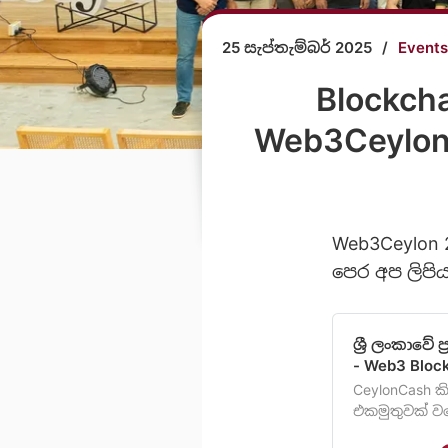
25 සැප්තැම්බර් 2025
/
Events
Blockch
Web3Ceylon 
Web3Ceylon 2
පෙර අප ලිපි
ශ්‍රී ලංකාව
- Web3 Bloc
CeylonCash ක
එකමුතුවක් වගේ
ප්‍රවර්ධනය උ