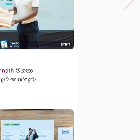
nnath
මහතා
තුළු තොරතු​රු