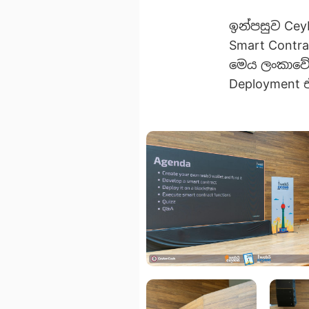
ඉන්පසු​ව C
Smart Contra
මෙය ලංකාවේ w
Deployment