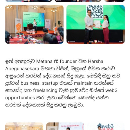
ඉන් අනතුරුව Metana හි founder වන Harsha
Abegunasekara මහතා විසින්, ඔහුගේ ජිවිත කථාව
ඇසුරෙන් හරවත් දේශනයක් සිදු කළා. මෙහිදි ඔහු තව
දුරටත් business, startup එකක් maintain කරන්නේ
කෙසේද සහ freelancing වැනි ක්‍රමවේද ඔස්​සේ web3
opportunities කරා ලගා වෙන්නෙ කෙසේද යන්න
හරවත් දේශනයක් සිදු කරනු ලැබුවා.