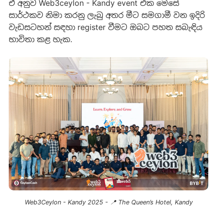
ඒ අනු​ව Web3ceylon - Kandy event එක මෙ​සේ
සාර්ථකව නිමා කරනු ලැබු අත​ර මීට සමගාමී ව​න ඉදිරි
වැඩසටහ​න් සඳහා register වීමට ඔබට පහත සබැඳිය
භාවිතා ක​ළ හැක.
Web3Ceylon - Kandy 2025 - 📍 The Queen’s Hotel, Kandy