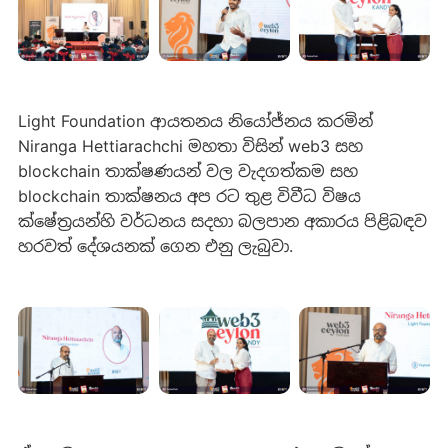
Light Foundation ආයතනය නියෝජ්නය කරමින්
Niranga Hettiarachchi මහතා විසින් web3 සහ
blockchain තාක්ෂණයන් වල වැදගත්කම සහ
blockchain තාක්ෂනය අ​ප රට තුළ විවීධ විෂය
ක්ෂේත්‍රයන්හි වර්ධන​ය සදහා බලපාන අකාරය පිළිබඳව
හරවත් දේශයනක් ගෙන එනු ලැබුවා.