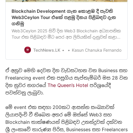
Blockchain Development ගැ​න කොළඹ ​දී පැවති
Web3Ceylon Tour එකේ පළමු දිනය පිළිබඳව දැන
ගනි​මු
Web3Ceylon 2025 සිව් දින Web3 Blockchain අධ්‍යාපනික
Tour එක පිළිබඳව මීට පෙර අප ලිපියකින් දැනුවත් කළා
ඔබට මතක ඇති. ශ්‍රී ලංකාවේ ප්‍රථම වරට පවත්වනු ලබ
න Web3Ceylon 2025 - Web3 Blockchain
TechNews.LK
Kasun Chanuka Fernando
ඒ අනුව මෙ​හි දෙවන දින වැඩසටහන වන Business සහ
Freelancing event එක පසුගිය සැප්තැම්බර් මස 28 වන
දින නුවර නගරයේ
The Queen’s Hotel
පරිශ්‍රයේ​දී
පවත්වනු ලැබුවා.
මේ event එක සඳහා 200ක​ට ආසන්න සංඛ්‍යාවක්
ලියාපදිංචි වී තිබෙන අතර මේ ඔස්සේ Web3 සහ
Blockchain තාක්ෂණයන් පිළිබඳව උනන්දුවක් දක්වන
ශ්‍රී ලංකාවේ තාරුණ්‍ය පිරිස, Businesses සහ Freelancers