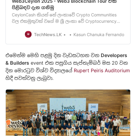
Web3Ceylon 2025 - Web3 Blockchain Tour එක
පිළිබඳව දැන ගනි​මු
CeylonCash කියන් නේ ලංකාවේ Crypto Communities
වල එකමුතුවක් වගේ ම ශ්‍රී ලංකා වේ Cryptocurrency
ක්ශේත්‍ර යේ ප්‍රවර්ධනය උදෙසා ක්‍රියා කරන කණ්ඩායම ක්
බව ඔබ දැනටමත් දන්නවා ඇ ති. ඔවුන් වි
TechNews.LK
Kasun Chanuka Fernando
එමෙන්​ම මෙ​හි පළමු දින වැඩසටහන වන
Developers
& Builders
event එක පසුගිය සැප්තැම්බර් මස 20 වන
දින මොරටුව විශ්ව විද්‍යාලයේ
Rupert Peiris Auditorium
හිදී පවත්වනු ලැබුවා.