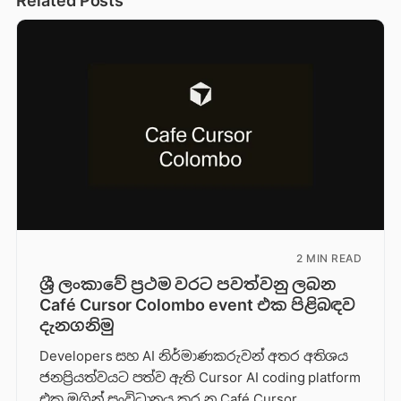
Related Posts
2 MIN READ
ශ්‍රී ලංකාවේ ප්‍රථම වරට පවත්වනු ලබන
Café Cursor Colombo event එක පිළිබඳව
දැනගනිමු
Developers සහ AI නිර්මාණකරුවන් අතර අතිශය
ජනප්‍රියත්වයට පත්ව ඇති Cursor AI coding platform
එක මගින් සංවිධානය කර න Café Cursor