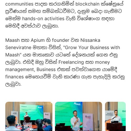
communities පාදක කරගනිමින් blockchain ක්ෂේත්‍රයේ
ප්‍රවීණයන් සමඟ සම්බන්ධවීමට, දැනුම බෙදා ගැනීමට
මෙන්ම hands-on activities වැනි විශේෂාං​ග සඳ​හා
මෙහිදී අවස්ථාව ලැබුනා.
Maash සහ Apium හි founder වන Nissanka
Seneviratne මහතා විසින්, ​​"Grow Your Business with
Maash" යන මාතෘකාව යටතේ දේශනයක් ගෙන එනු
ලැබුවා. එහිදී ඔහු විසින් Freelancing සහ money
management, Business එකක් පවත්වාගෙන යාමේ​දී
finances මෙහෙයවීම් වැනි කාරණා ගැ​න පැහැදිලි කරනු
ලැබුවා.