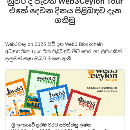
නුවර ​දී පැවති Web3Ceylon Tour
එකේ දෙව​න දිනය පිළිබඳව දැන
ගනි​මු
Web3Ceylon 2025 සිව් දින Web3 Blockchain
අධ්‍යාපනික Tour එක පිළිබඳව මීට පෙර අප ලිපියකින්
දැනුවත් කළා ඔබට මතක ඇති.
ශ්‍රී ලංකාවේ ප්‍රථම වරට පවත්වනු ලබ​න