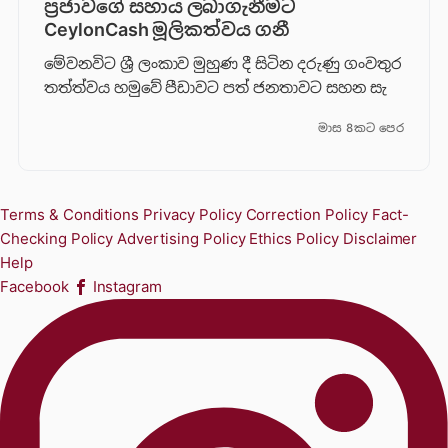
ප්‍රජාවගේ සහාය ලබාගැනීමට
CeylonCash මූලිකත්වය ග​නී
මේවනවිට ශ්‍රී ලංකාව මුහුණ දී සිටින දරුණු ගංවතුර
තත්ත්වය හමුවේ පීඩාවට පත් ජනතාවට සහන සැ
මාස 8කට පෙර
Terms & Conditions
Privacy Policy
Correction Policy
Fact-
Checking Policy
Advertising Policy
Ethics Policy
Disclaimer
Help
Facebook
Instagram