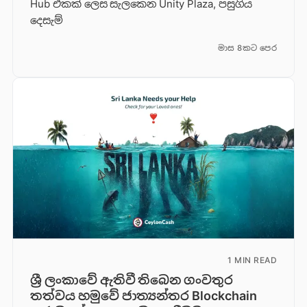
Hub එකක් ලෙස සැලකෙන Unity Plaza, පසුගිය
දෙසැම්
මාස 8කට පෙර
1 MIN READ
ශ්‍රී ලංකාවේ ඇතිවී තිබෙන ගංවතුර
තත්වය හමුවේ ජාත්‍යන්තර Blockchain