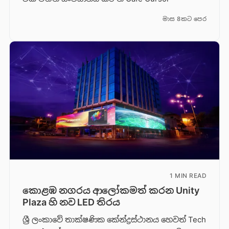
මාස 8කට පෙර
1 MIN READ
කොළඹ නගරය ආලෝකමත් කරන Unity
Plaza හි නව LED තිරය
ශ්‍රී ලංකාවේ තාක්ෂණික කේන්ද්‍රස්ථානය හෙවත් Tech