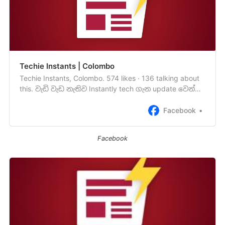
Techie Instants | Colombo
Techie Instants, Colombo. 574 likes · 136 talking about
this. වැඩි වැඩ නැතිව Instantly tech ගැන update වෙන්න,
TechNews.LK වෙතින් හඳුන්වාදෙන AI assisted - Techie
Instants කෙටි පුවත් සේවය.
Facebook
Facebook