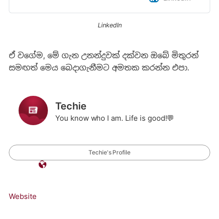
LinkedIn
ඒ වගේම, මේ ගැන උනන්දුවක් දක්වන ඔබේ මිතුරන්
සමඟත් මෙය බෙදාගැනීමට අමතක කරන්න එපා.
Techie
You know who I am. Life is good!💬
Techie's Profile
Website