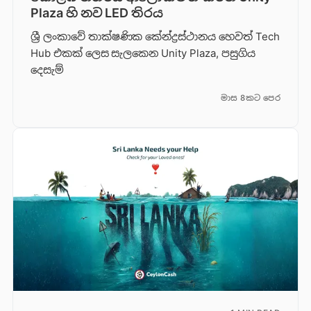
Plaza හි නව LED තිරය
ශ්‍රී ලංකාවේ තාක්ෂණික කේන්ද්‍රස්ථානය හෙවත් Tech
Hub එකක් ලෙස සැලකෙන Unity Plaza, පසුගිය
දෙසැම්
මාස 8කට පෙර