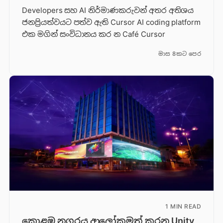
Developers සහ AI නිර්මාණකරුවන් අතර අතිශය
ජනප්‍රියත්වයට පත්ව ඇති Cursor AI coding platform
එක මගින් සංවිධානය කර න Café Cursor
මාස 8කට පෙර
1 MIN READ
කොළඹ නගරය ආලෝකමත් කරන Unity