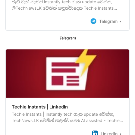
වැඩි වැඩ නැතිව instantly tech ගැන update වෙන්න,
@TechNewsLK වෙතින් හඳුන්වාදෙන Techie Instants
කෙටි පුවත් සේවාව.
Telegram
Telegram
Techie Instants | LinkedIn
Techie Instants | Instantly tech ගැන update වෙන්න,
TechNews.LK වෙතින් හඳුන්වාදෙන AI assisted - Techie
Instants කෙටි පුවත් සේවය.
LinkedIn