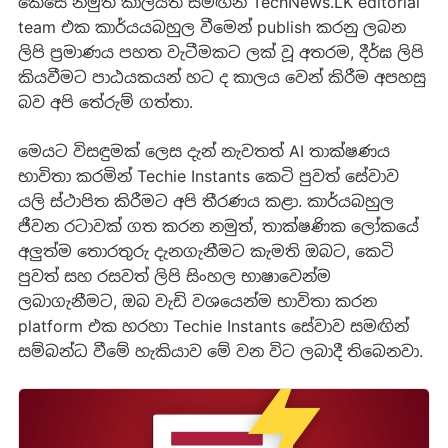
කෙසේ නමුත් කාලයත් සමඟින් TechNews.LK editorial
team එක කාර්යයබහුල වීමෙන් publish කරනු ලබන
ලිපි ප්‍රමාණය පහත වැටීමකට ලක් වූ අතරම, දීර්ඝ ලිපි
කියවීමට පාඨයකයන් හට ද කාලය වෙන් කිරීම අපහසු
බව අපි තේරුම් ගත්තා.
මෙයට විසඳුමක් ලෙස දැන් නැවතත් AI තාක්ෂණය
භාවිතා කරමින් Techie Instants කෙටි පුවත් සේවාව
යලි ස්ථාපිත කිරීමට අපි තීරණය කළා. කාර්යබහුල
ජීවන රටාවක් ගත කරන නමුත්, තාක්ෂණික ලෝකයේ
අලුත්ම තොරතුරු දැනගැනීමට කැමති ඔබට, කෙටි
පුවත් සහ රසවත් ලිපි සිංහල භාෂාවෙන්ම
ලබාගැනීමට, ඔබ වැඩි වශයෙන්ම භාවිතා කරන
platform එක හරහා Techie Instants සේවාව සමඟින්
සම්බන්ධ වීමේ හැකියාව මේ වන විට ලබාදී තිබෙනවා.