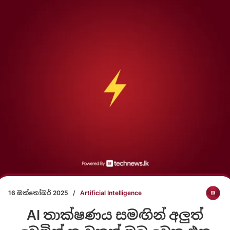
16 ඔක්තෝබර් 2025
/
Artificial Intelligence
AI තාක්ෂණය සමඟින් අලුත්