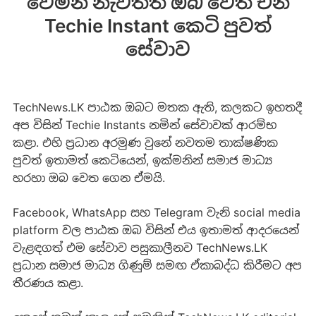
වෙමින් නැවතත් ඔබ වෙත එන
Techie Instant කෙටි පුවත්
සේවාව
TechNews.LK පාඨක ඔබට මතක ඇති, කලකට ඉහතදී
අප විසින් Techie Instants නමින් සේවාවක් ආරම්භ
කළා. එහි ප්‍රධාන අරමුණ වුනේ නවතම තාක්ෂණික
පුවත් ඉතාමත් කෙටියෙන්, ඉක්මනින් සමාජ මාධ්‍ය
හරහා ඔබ වෙත ගෙන ඒමයි.
Facebook, WhatsApp සහ Telegram වැනි social media
platform වල පාඨක ඔබ විසින් එය ඉතාමත් ආදරයෙන්
වැළඳගත් එම සේවාව පසුකාලීනව TechNews.LK
ප්‍රධාන සමාජ මාධ්‍ය ගිණුම් සමඟ ඒකාබද්ධ කිරීමට අප
තීරණය කළා.