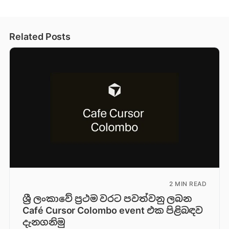
Related Posts
2 MIN READ
ශ්‍රී ලංකාවේ ප්‍රථම වරට පවත්වනු ලබන
Café Cursor Colombo event එක පිළිබඳව
දැනගනිමු