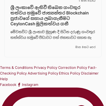
1 MIN READ
ශ්‍රී ලංකාවේ ඇතිවී තිබෙන ගංවතුර
තත්වය හමුවේ ජාත්‍යන්තර Blockchain
ප්‍රජාවගේ සහාය ලබාගැනීමට
CeylonCash මූලිකත්වය ග​නී
මේවනවිට ශ්‍රී ලංකාව මුහුණ දී සිටින දරුණු ගංවතුර
තත්ත්වය හමුවේ පීඩාවට පත් ජනතාවට සහන සැ
මාස 8කට පෙර
Terms & Conditions
Privacy Policy
Correction Policy
Fact-
Checking Policy
Advertising Policy
Ethics Policy
Disclaimer
Help
Facebook
Instagram