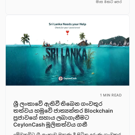
මාස 8කට පෙර
1 MIN READ
ශ්‍රී ලංකාවේ ඇතිවී තිබෙන ගංවතුර
තත්වය හමුවේ ජාත්‍යන්තර Blockchain
ප්‍රජාවගේ සහාය ලබාගැනීමට
CeylonCash මූලිකත්වය ග​නී
මේවනවිට ශ්‍රී ලංකාව මුහුණ දී සිටින දරුණු ගංවතුර