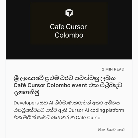
2 MIN READ
ශ්‍රී ලංකාවේ ප්‍රථම වරට පවත්වනු ලබන
Café Cursor Colombo event එක පිළිබඳව
දැනගනිමු
Developers සහ AI නිර්මාණකරුවන් අතර අතිශය
ජනප්‍රියත්වයට පත්ව ඇති Cursor AI coding platform
එක මගින් සංවිධානය කර න Café Cursor
මාස 8කට පෙර