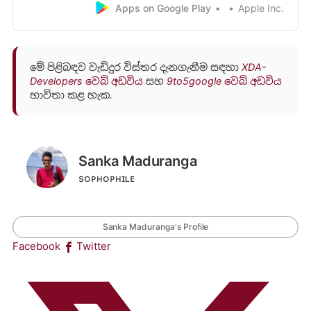
music library. All ad-free and available across all your
Apps on Google Play
Apple Inc.
devices. Try 3 months free today. There’s no
commitment - cancel anytime. Str…
මේ පිළිබඳව වැඩිදුර විස්තර දැනගැනීම සඳහා
XDA-
Developers වෙබ් අඩවිය
සහ
9to5google වෙබ් අඩවිය
භාවිතා කළ හැක.
Sanka Maduranga
sᴏᴘʜᴏᴘʜɪʟᴇ
Sanka Maduranga's Profile
Facebook
Twitter