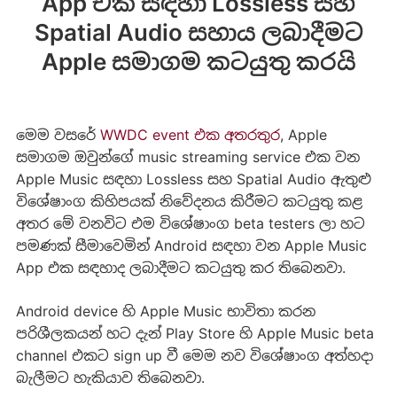
App එක සඳහා Lossless සහ
Spatial Audio සහාය ලබාදීමට
Apple සමාගම කටයුතු කරයි
මෙම වසරේ
WWDC event එක අතරතුර
, Apple
සමාගම ඔවුන්ගේ music streaming service එක වන
Apple Music සඳහා Lossless සහ Spatial Audio ඇතුළු
විශේෂාංග කිහිපයක් නිවේදනය කිරීමට කටයුතු කළ
අතර මේ වනවිට එම විශේෂාංග beta testers ලා හට
පමණක් සීමාවෙමින් Android සඳහා වන Apple Music
App එක සඳහාද ලබාදීමට කටයුතු කර තිබෙනවා.
Android device හි Apple Music භාවිතා කරන
පරිශීලකයන් හට දැන් Play Store හි Apple Music beta
channel එකට sign up වී මෙම නව විශේෂාංග අත්හදා
බැලීමට හැකියාව තිබෙනවා.