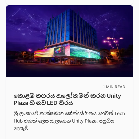
1 MIN READ
කොළඹ නගරය ආලෝකමත් කරන Unity
Plaza හි නව LED තිරය
ශ්‍රී ලංකාවේ තාක්ෂණික කේන්ද්‍රස්ථානය හෙවත් Tech
Hub එකක් ලෙස සැලකෙන Unity Plaza, පසුගිය
දෙසැම්