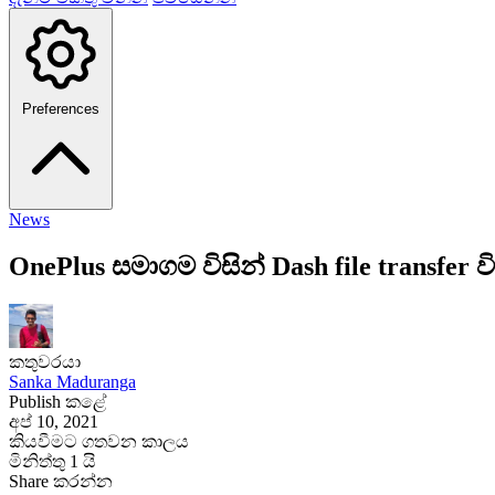
Preferences
News
OnePlus සමාගම විසින් Dash file transfer
කතුවරයා
Sanka Maduranga
Publish කළේ
අප් 10, 2021
කියවීමට ගතවන කාලය
මිනිත්තු 1 යි
Share කරන්න