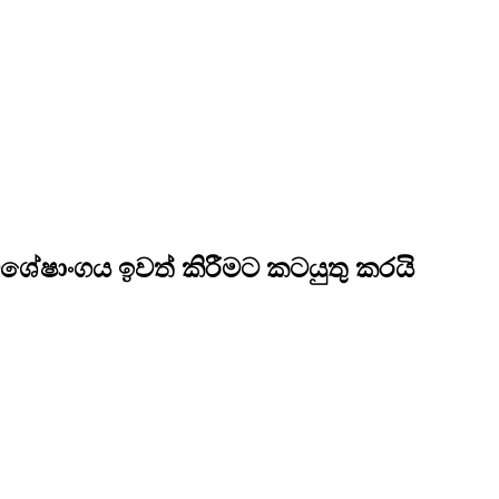
 විශේෂාංගය ඉවත් කිරීමට කටයුතු කරයි