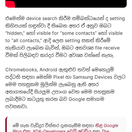
එමෙන්ම device search කිරීම සම්බන්ධයෙන් ද setting
කිහිපයක් හඳුන්වා දී තිබෙන අතර ඒ අනුව ඔබට
“hidden,” හෝ visible for “some contacts” හෝ visible
to “all contacts,” ආදි ලෙස setting සකස් කිරීමේ
හැකියාව ලැබෙන බැවින්, ඔබට අනවශ්‍ය file receive
වීමක් පිලිබඳව කරදර වීමට අවශ්‍ය වන්නේ නැහැ.
Chromebooks, Android ඇතුළුව තවත් මෙහෙයුම්
පද්ධති සඳහා මෙන්ම Pixel හා Samsung Devices වලට
මෙම පහසුකම මුලින්ම ලැබෙනු ඇති අතර
අනාගතයේදී සියලුම උපාංග වෙත මෙම පහසුකම
ලබාදීමට කටයුතු කරන බව Google සමාගම
පවසනවා.
මේ ගැන වැඩිදුර විස්තර දැනගැනීම සඳහා
නිළ Google
Blog එක
,
XDA-Developers වෙබ් අඩවිය
සහ
The