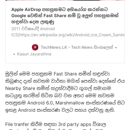
Apple AirDrop පහසුකමට අභියෝග කරන්නට
Google වෙතින් Fast Share නම් වූ අලුත් පහසුකමක්
හඳුන්වා දෙන ලකුණු
2011 වර්ෂයේදී Android
ICS[https://en.wikipedia.org/wiki/Android_Ice_Cream_Sandwic
සමඟින් හඳුන්වා දුන්NFC පදනම් කරගත් Android Beam
පහසුකම Android Q[https://en.wikipedia.org/wiki/Android_Q]
TechNews.LK - Tech News සිංහලෙන්
වල සිට ඉවත් කරනු ලබන බව මේ වසරේ මුුලGoogle සමාගම
Kasun Jayarathna
විසින් ප්‍රකාශ කරනු ලැබූ බව ඔබට මතක ඇති. කොහොම නමුත
මේ …
මුලින් මෙම පහසුකම Fast Share නමින් හඳුන්වා
තිබුණද දැන් නවතම වාර්තා මගින් පෙන්වා දෙන්නේ එය
Nearby Share නමින් හදුන්වාදීමට ගූගල් සමාගම
කටයුතු කරමින් සිටින බව වන අතර මෙම නවතම
පහසුකම Android 6.0, Marshmallow සංස්කරණයේ සිට
ඉහළ Android සංස්කරණ වලට සහය දක්වනු ඇති.
File tranfer කිරීම සඳහා 3rd party apps විශාල