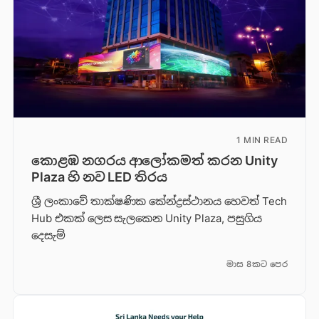
1 MIN READ
කොළඹ නගරය ආලෝකමත් කරන Unity
Plaza හි නව LED තිරය
ශ්‍රී ලංකාවේ තාක්ෂණික කේන්ද්‍රස්ථානය හෙවත් Tech
Hub එකක් ලෙස සැලකෙන Unity Plaza, පසුගිය
දෙසැම්
මාස 8කට පෙර