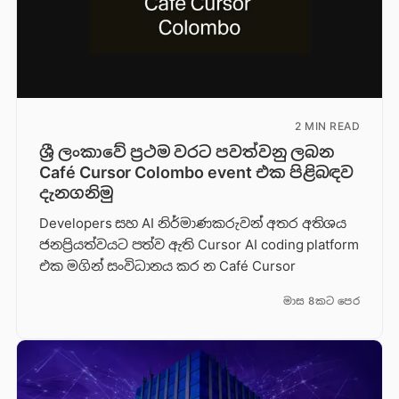
2 MIN READ
ශ්‍රී ලංකාවේ ප්‍රථම වරට පවත්වනු ලබන
Café Cursor Colombo event එක පිළිබඳව
දැනගනිමු
Developers සහ AI නිර්මාණකරුවන් අතර අතිශය
ජනප්‍රියත්වයට පත්ව ඇති Cursor AI coding platform
එක මගින් සංවිධානය කර න Café Cursor
මාස 8කට පෙර