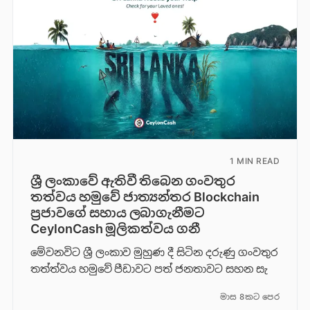
1 MIN READ
ශ්‍රී ලංකාවේ ඇතිවී තිබෙන ගංවතුර
තත්වය හමුවේ ජාත්‍යන්තර Blockchain
ප්‍රජාවගේ සහාය ලබාගැනීමට
CeylonCash මූලිකත්වය ග​නී
මේවනවිට ශ්‍රී ලංකාව මුහුණ දී සිටින දරුණු ගංවතුර
තත්ත්වය හමුවේ පීඩාවට පත් ජනතාවට සහන සැ
මාස 8කට පෙර