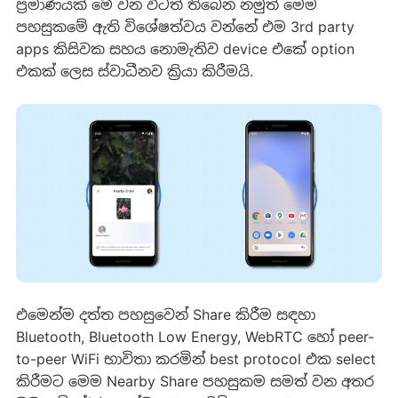
ප්‍රමාණයක් මේ වන විටත් තිබෙන නමුත් මෙම
පහසුකමේ ඇති විශේෂත්වය වන්නේ එම 3rd party
apps කිසිවක සහය නොමැතිව device එකේ option
එකක් ලෙස ස්වාධීනව ක්‍රියා කිරීමයි.
එමෙන්ම දත්ත පහසුවෙන් Share කිරීම සඳහා
Bluetooth, Bluetooth Low Energy, WebRTC හෝ peer-
to-peer WiFi භාවිතා කරමින් best protocol එක select
කිරීමට මෙම Nearby Share පහසුකම සමත් වන අතර