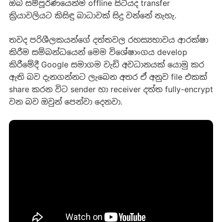
ඔබ සම්පූර්ණයෙන්ම offline සිටියද transfer
ක්‍රියාවලියට කිසිඳු බාධාවක් සිදු වන්නේ නැහැ.
තවද පරිශීලකයන්ගේ දත්තවල රහස්‍යභාවය ආරක්ෂා
කිරීම සම්බන්ධයෙන් මෙම විශේෂාංගය develop
කිරීමේදී Google සමාගම වැඩි අවධානයක් යොමු කර
ඇති බව දැනගන්නට ලැබෙන අතර ඒ අනුව file එකක්
share කරන විට sender හා receiver දත්ත fully-encrypt
වන බව ඔවුන් පෙන්වා දෙනවා.