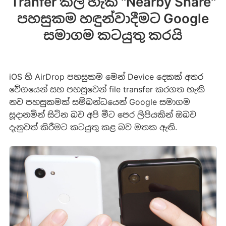
Tranfer කල හැකි "Nearby Share"
පහසුකම හඳුන්වාදීමට Google
සමාගම කටයුතු කරයි
iOS හි AirDrop පහසුකම මෙන් Device දෙකක් අතර
වේගයෙන් සහ පහසුවෙන් file transfer කරගත හැකි
නව පහසුකමක් සම්බන්ධයෙන් Google සමාගම
සූදානමින් සිටින බව අපි මීට පෙර ලිපියකින් ඔබව
දැනුවත් කිරීමට කටයුතු කළ බව මතක ඇති.