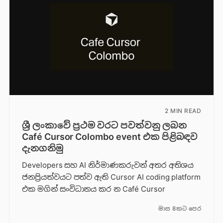
2 MIN READ
ශ්‍රී ලංකාවේ ප්‍රථම වරට පවත්වනු ලබන
Café Cursor Colombo event එක පිළිබඳව
දැනගනිමු
Developers සහ AI නිර්මාණකරුවන් අතර අතිශය
ජනප්‍රියත්වයට පත්ව ඇති Cursor AI coding platform
එක මගින් සංවිධානය කර න Café Cursor
මාස 8කට පෙර