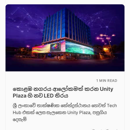
1 MIN READ
කොළඹ නගරය ආලෝකමත් කරන Unity
Plaza හි නව LED තිරය
ශ්‍රී ලංකාවේ තාක්ෂණික කේන්ද්‍රස්ථානය හෙවත් Tech
Hub එකක් ලෙස සැලකෙන Unity Plaza, පසුගිය
දෙසැම්