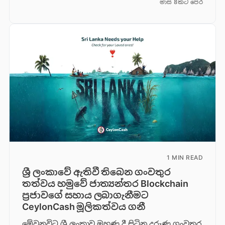
මාස 8කට පෙර
1 MIN READ
ශ්‍රී ලංකාවේ ඇතිවී තිබෙන ගංවතුර
තත්වය හමුවේ ජාත්‍යන්තර Blockchain
ප්‍රජාවගේ සහාය ලබාගැනීමට
CeylonCash මූලිකත්වය ග​නී
මේවනවිට ශ්‍රී ලංකාව මුහුණ දී සිටින දරුණු ගංවතුර