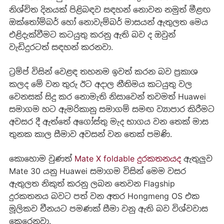
නිශ්චිත දිනයක් පිළිබඳව සඳහන් නොවන නමුත් මීළඟ
ඔක්තෝම්බර් හෝ නොවැම්බර් මාසයන් ඇතුලත මෙය
එළිදැක්වීමට කටයුතු කරනු ඇති බව ද ඔවුන්
වැඩිදුරටත් සඳහන් කරනවා.
ට්‍රම්ප් විසින් වෙළඳ තහනම ඉවත් කරන බව ප්‍රකාශ
කලද මේ වන තුරු ඊට අදාල නීතිමය කටයුතු වල
වෙනසක් සිදු කර නොමැති නිසාවෙන් තවමත් Huawei
සමාගම හට ඇමරිකානු සමාගම් සමඟ ව්‍යාපාර කිරීමට
අවසර දී ඇත්තේ අගෝස්තු මැද භාගය වන තෙක් මාස
තුනක කාල සීමාව අවසන් වන තෙක් පමණි.
කොහොම වුණත්
Mate X foldable දුරකතනයද
ඇතුලුව
Mate 30 යනු Huawei සමාගම විසින් මෙම වසර
ඇතුලත නිකුත් කරනු ලබන තෙවන Flagship
දුරකතනය බවට පත් වන අතර Hongmeng OS එක
මූලිකව චීනයට පමණක් සීමා වනු ඇති බව විශ්වවාස
කෙරෙනවා.