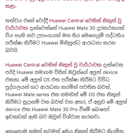
කළා
.
තත්වය එසේ වෙද්දී
Huawei Central වෙතින් නිකුත් වූ
වාර්ථාවක
දැක්වෙන්නේ Huawei Mate 30 දුරකථනයක්
විය හැකි නව උපාංගයක් මත සිය මෙහෙයුම් පද්ධතිය
පරීක්ෂා කිරීමට Huawei මිනිසුන්ට ආරාධනා කරන
බවයි.
Huawei Central වෙතින් නිකුත් වූ වාර්ථාවක
දැක්වෙන
පරිදි Huawei සමාගම විසින් ඔවුන්ගේ අලුත් device
එකක, මේ අලුත් OS එක පරීක්ෂා කිරීමට විවිධ
පුද්ගලයන් හට ආරාධනා කරමින් පවතින බවත්,
Huawei Mate series එක සමඟින් මේ OS එක නිකුත්
කිරීමට සූදානම් වන බවත් වන අතර, ඒ අනුව මේ අලුත්
device එක Huawei Mate 30 Pro වීමේ බොහෝ
ඉඩකඩක් ඇති බව ඔවුන් විශ්වාස කරනවා.
කොහොම නමුත් තවමත් මෙය නිකුත් කිරීමට නියමිත