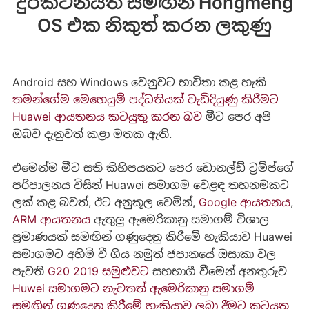
දුරකථනයත් සමඟින් Hongmeng
OS එක නිකුත් කරන ලකුණු
Android සහ Windows වෙනුවට භාවිතා කළ හැකි
තමන්ගේම මෙහෙයුම් පද්ධතියක් වැඩිදියුණු කිරීමට
Huawei ආයතනය කටයුතු කරන බව
මීට පෙර අපි
ඔබව දැනුවත් කළා මතක ඇති.
එමෙන්ම මීට සති කිහිපයකට පෙර ඩොනල්ඩ් ට්‍රම්ප්ගේ
පරිපාලනය විසින් Huawei සමාගම වෙළඳ තහනමකට
ලක් කළ බවත්, ඊට අනුකූල වෙමින්,
Google ආයතනය
,
ARM ආයතනය
ඇතුලු ඇමෙරිකානු සමාගම් විශාල
ප්‍රමාණයක් සමඟින් ගණුදෙනු කිරීමේ හැකියාව Huawei
සමාගමට අහිමි වී ගිය නමුත් ජපානයේ ඔසාකා වල
පැවති
G20 2019 සමුළුවට
සහභාගී වීමෙන් අනතුරුව
Huwei සමාගමට නැවතත් ඇමෙරිකානු සමාගම්
සමඟින් ගණුදෙනු කිරීමේ හැකියාව ලබා දීමට කටයුතු