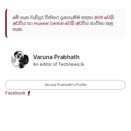
මේ ගැන වැඩිදුර විස්තර දැනගැනීම සඳහා
BGR වෙබ්
අඩවිය
හා
Huawei Central වෙබ් අඩවිය
භාවිතා කළ
හැක.
Varuna Prabhath
An editor of Technews.lk
Varuna Prabhath's Profile
Facebook