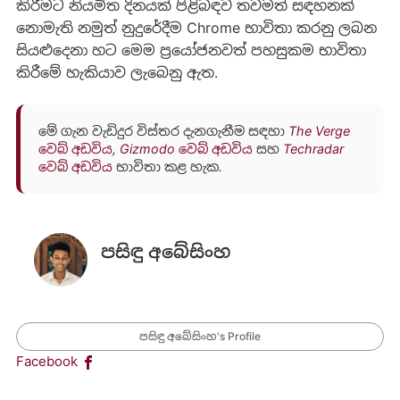
කිරීමට නියමිත දිනයක් පිළිබඳව තවමත් සඳහනක්
නොමැති නමුත් නුදුරේදීම Chrome භාවිතා කරනු ලබන
සියළුදෙනා හට මෙම ප්‍රයෝජනවත් පහසුකම භාවිතා
කිරීමේ හැකියාව ලැබෙනු ඇත.
මේ ගැන වැඩිදුර විස්තර දැනගැනීම සඳහා
The Verge
වෙබ් අඩවිය
,
Gizmodo වෙබ් අඩවිය
සහ
Techradar
වෙබ් අඩවිය
භාවිතා කළ හැක.
පසිඳු අබේසිංහ
පසිඳු අබේසිංහ's Profile
Facebook