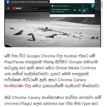
මේ වන විට Google Chrome වල toolbar එකට මේ
Play/Pause පහසුකම එකතු කිරීමට Google සමාගම
කටයුතු කර ඇති අතර මෙය Global Media Controls
යන නමින් හැඳින්වෙනවා. දැනට මෙම පහසුකම
පරීක්ෂණ මට්ටමේ ඇති අතර
Chrome Canary
සංස්කරණ වල
මෙය දැකගැනීමේ හැකියාව තිබෙනවා.
ඔබ Chrome Canary සංස්කරණය භාවිතා කරනවා නම්
chrome://flags/ ලෙස address bar එක මත type කර