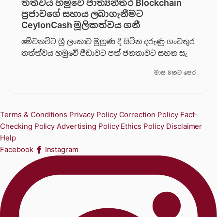
තත්වය හමුවේ ජාත්‍යන්තර Blockchain
ප්‍රජාවගේ සහාය ලබාගැනීමට
CeylonCash මූලිකත්වය ග​නී
මේවනවිට ශ්‍රී ලංකාව මුහුණ දී සිටින දරුණු ගංවතුර
තත්ත්වය හමුවේ පීඩාවට පත් ජනතාවට සහන සැ
මාස 8කට පෙර
Terms & Conditions
Privacy Policy
Correction Policy
Fact-
Checking Policy
Advertising Policy
Ethics Policy
Disclaimer
Help
Facebook
Instagram