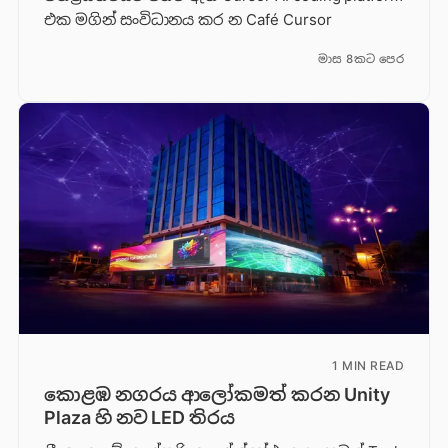
එක මගින් සංවිධානය කර න Café Cursor
මාස 8කට පෙර
1 MIN READ
කොළඹ නගරය ආලෝකමත් කරන Unity
Plaza හි නව LED තිරය