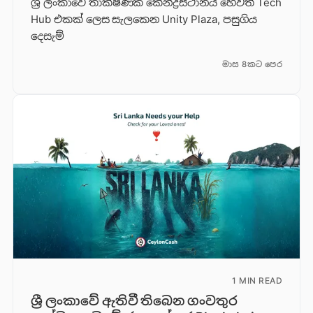
ශ්‍රී ලංකාවේ තාක්ෂණික කේන්ද්‍රස්ථානය හෙවත් Tech
Hub එකක් ලෙස සැලකෙන Unity Plaza, පසුගිය
දෙසැම්
මාස 8කට පෙර
1 MIN READ
ශ්‍රී ලංකාවේ ඇතිවී තිබෙන ගංවතුර