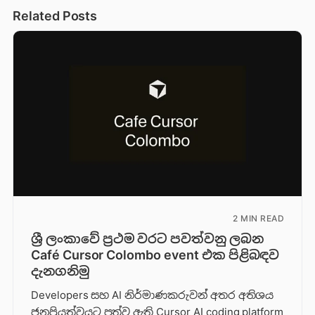
Related Posts
2 MIN READ
ශ්‍රී ලංකාවේ ප්‍රථම වරට පවත්වනු ලබන
Café Cursor Colombo event එක පිළිබඳව
දැනගනිමු
Developers සහ AI නිර්මාණකරුවන් අතර අතිශය
ජනප්‍රියත්වයට පත්ව ඇති Cursor AI coding platform