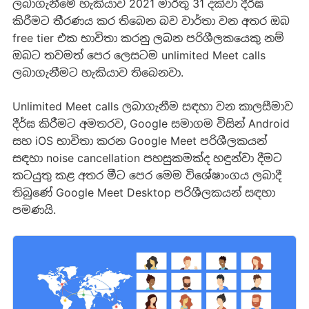
ලබාගැනීමේ හැකියාව 2021 මාර්තු 31 දක්වා දීර්ඝ
කිරීමට තීරණය කර තිබෙන බව වාර්තා වන අතර ඔබ
free tier එක භාවිතා කරනු ලබන පරිශීලකයෙකු නම්
ඔබට තවමත් පෙර ලෙසටම unlimited Meet calls
ලබාගැනීමට හැකියාව තිබෙනවා.
Unlimited Meet calls ලබාගැනීම සඳහා වන කාලසීමාව
දීර්ඝ කිරීමට අමතරව, Google සමාගම විසින් Android
සහ iOS භාවිතා කරන Google Meet පරිශීලකයන්
සඳහා noise cancellation පහසුකමක්ද හඳුන්වා දීමට
කටයුතු කළ අතර මීට පෙර මෙම විශේෂාංගය ලබාදී
තිබුණේ Google Meet Desktop පරිශීලකයන් සඳහා
පමණයි.