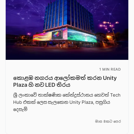
1 MIN READ
කොළඹ නගරය ආලෝකමත් කරන Unity
Plaza හි නව LED තිරය
ශ්‍රී ලංකාවේ තාක්ෂණික කේන්ද්‍රස්ථානය හෙවත් Tech
Hub එකක් ලෙස සැලකෙන Unity Plaza, පසුගිය
දෙසැම්
මාස 8කට පෙර