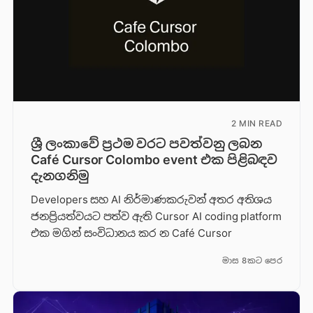
2 MIN READ
ශ්‍රී ලංකාවේ ප්‍රථම වරට පවත්වනු ලබන
Café Cursor Colombo event එක පිළිබඳව
දැනගනිමු
Developers සහ AI නිර්මාණකරුවන් අතර අතිශය
ජනප්‍රියත්වයට පත්ව ඇති Cursor AI coding platform
එක මගින් සංවිධානය කර න Café Cursor
මාස 8කට පෙර