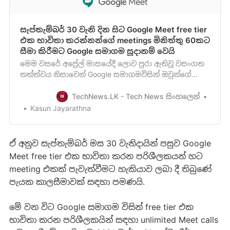
සැප්තැම්බර් 30 වැනි දින සිට Google Meet free tier
එක භාවිතා කරන්නන්ගේ meetings මිනිත්තු 60කට
සීමා කිරීමට Google සමාගම සූදානම් වෙයි
මෙම වසරේ අප්‍රේල් මාසයේදී ලොව පුරා ඇතිවූ වසංගත
තත්ත්වය නිසාවෙන් Google සමාගමවිසින් ඔවුන්ගේ
Google Meet සේවාව ඕනෑම පුද්ගලයෙකු හට
සම්පූර්ණයෙන්ම නොමිලයේ භාවිතාකිරීමේ හැකියාව
TechNews.LK - Tech News සිංහලෙන්
ලබාදීමට කටයුතු කළ බව අපි ඔබව දැනුවත් කළා මතක
Kasun Jayarathna
ඇති. Google meet සේවාව ඕනෑම අයෙකු සඳහා
නොමිලේ ලබාදීමට Google සමාගම කටයුතු කරයිGoo…
ඒ අනුව සැප්තැම්බර් මස 30 වැනිදායින් පසුව Google
Meet free tier එක භාවිතා කරන පරිශීලකයන් හට
meeting එකක් පැවැත්වීමට හැකියාව ලබා දී තිබුණේ
පැයක කාලසීමාවක් සඳහා පමණයි.
මේ වන විට Google සමාගම විසින් free tier එක
භාවිතා කරන පරිශීලකයින් සඳහා unlimited Meet calls