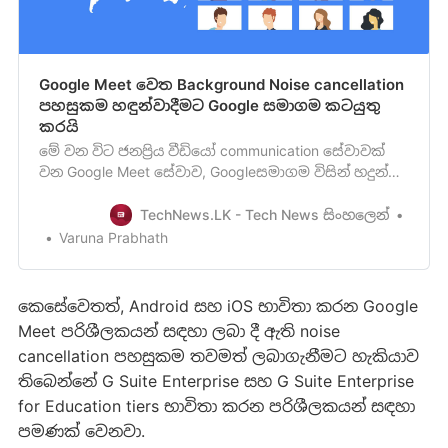
Google Meet වෙත Background Noise cancellation
පහසුකම හඳුන්වාදීමට Google සමාගම කටයුතු
කරයි
මේ වන විට ජනප්‍රිය වීඩියෝ communication සේවාවක්
වන Google Meet සේවාව, Googleසමාගම විසින් හදුන්වා
දෙන ලද්දේ 2017 වසරේදීයි. ඔන්න දැන්, මෙය හඳුන්වා දී
වසර තුනකට පසු Google සමාගම විසින් Google Meet
TechNews.LK - Tech News සිංහලෙන්
වෙත AIහැකියාවෙන් බලගැන්වෙන noise cancellation
Varuna Prabhath
option එක හඳුන්වා දීමට කටයුතු කර තිබෙනබව වාර්ථා
වෙනවා. …
කෙසේවෙතත්, Android සහ iOS භාවිතා කරන Google
Meet පරිශීලකයන් සඳහා ලබා දී ඇති noise
cancellation පහසුකම තවමත් ලබාගැනීමට හැකියාව
තිබෙන්නේ G Suite Enterprise සහ G Suite Enterprise
for Education tiers භාවිතා කරන පරිශීලකයන් සඳහා
පමණක් වෙනවා.