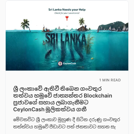
1 MIN READ
ශ්‍රී ලංකාවේ ඇතිවී තිබෙන ගංවතුර
තත්වය හමුවේ ජාත්‍යන්තර Blockchain
ප්‍රජාවගේ සහාය ලබාගැනීමට
CeylonCash මූලිකත්වය ග​නී
මේවනවිට ශ්‍රී ලංකාව මුහුණ දී සිටින දරුණු ගංවතුර
තත්ත්වය හමුවේ පීඩාවට පත් ජනතාවට සහන සැ