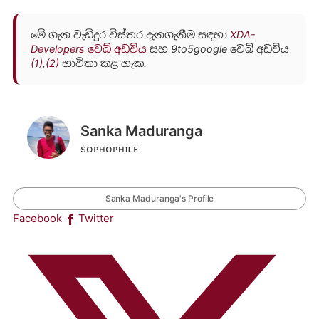
මේ ගැන වැඩිදුර විස්තර දැනගැනීම සඳහා
XDA-
Developers වෙබ් අඩවිය
සහ 9to5google වෙබ් අඩවිය
(1)
,
(2)
භාවිතා කළ හැක.
Sanka Maduranga
sᴏᴘʜᴏᴘʜɪʟᴇ
Sanka Maduranga's Profile
Facebook
Twitter