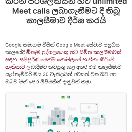
කරන පරිශීලකයන් හට unlimited
Meet calls ලබාගැනීමට දී තිබූ
කාලසීමාව දීර්ඝ කරයි
Google සමාගම විසින් Google Meet සේවාව පසුගිය
කාලයේදී
ඕනෑම පුද්ගලයෙකු හට සීමිත කාලසීමාවක්
සඳහා සම්පූර්ණයෙන්ම නොමිලයේ භාවිතා කිරීමේ
හැකියාව
ලබාදීමට කටයුතු කළ අතර එම කාලසීමාව
සැප්තැම්බර් මස 30 වැනිදායින් අවසන් වන බව අප
ඔබව මින් පෙර ලිපියකින් දැනුවත් කළා.