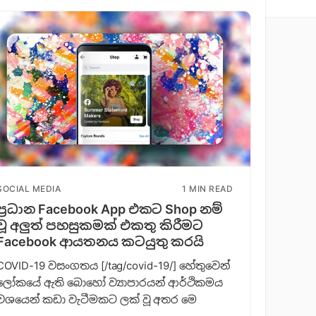
SOCIAL MEDIA
1 MIN READ
ප්‍රධාන Facebook App එකට Shop නම්
වූ අලුත් පහසුකමක් එකතු කිරීමට
Facebook ආයතනය කටයුතු කරයි
COVID-19 වසංගතය [/tag/covid-19/] හේතුවෙන්
ලෝකයේ ඇති බොහෝ ව්‍යාපාරයන් ආර්ථිකමය
වශයෙන් කඩා වැටීමකට ලක් වූ අතර මෙ