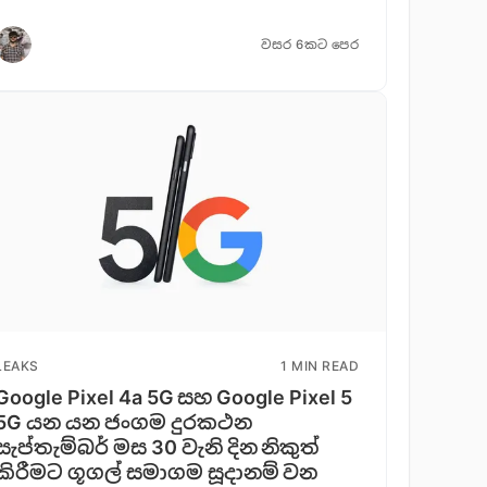
වසර 6කට පෙර
LEAKS
1 MIN READ
Google Pixel 4a 5G සහ Google Pixel 5
5G යන යන ජංගම දුරකථන
සැප්තැම්බර් මස 30 වැනි දින නිකුත්
කිරීමට ගූගල් සමාගම සූදානම් වන