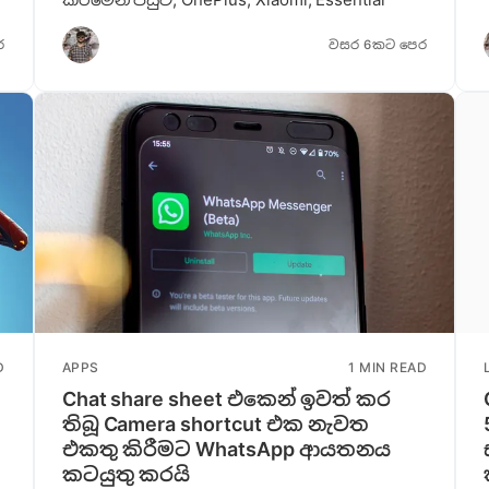
ර
වසර 6කට පෙර
D
APPS
1 MIN READ
Chat share sheet එකෙන් ඉවත් කර
තිබූ Camera shortcut එක නැවත
එකතු කිරීමට WhatsApp ආයතනය
කටයුතු කරයි