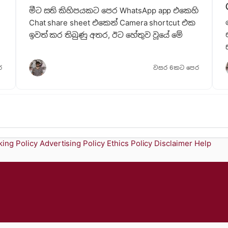
මීට සති කිහිපයකට පෙර WhatsApp app එකෙහි
Chat share sheet එකෙන් Camera shortcut එක
ඉවත් කර තිබුණු අතර, ඊට හේතුව වූයේ මේ
ර
වසර 6කට පෙර
ing Policy
Advertising Policy
Ethics Policy
Disclaimer
Help