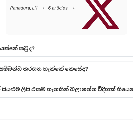
Panadura, LK
•
6 articles
•
කියන්නේ කවුද?
 ව සම්බන්ධ කරගත හැක්කේ කෙසේද?
ගේ සියළුම ලිපි එකම තැනකින් බලාගන්න විදිහක් තිය