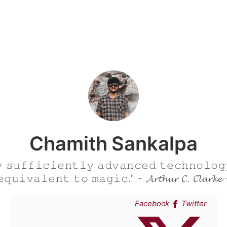
Chamith Sankalpa
 𝚜𝚞𝚏𝚏𝚒𝚌𝚒𝚎𝚗𝚝𝚕𝚢 𝚊𝚍𝚟𝚊𝚗𝚌𝚎𝚍 𝚝𝚎𝚌𝚑𝚗𝚘𝚕𝚘𝚐
𝚚𝚞𝚒𝚟𝚊𝚕𝚎𝚗𝚝 𝚝𝚘 𝚖𝚊𝚐𝚒𝚌." - 𝓐𝓻𝓽𝓱𝓾𝓻 𝓒. 𝓒𝓵𝓪𝓻𝓴𝓮
Facebook
Twitter