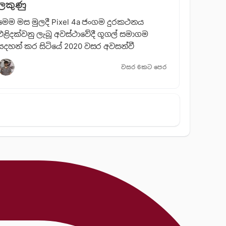
ලකුණු
මෙම ‌මස මුලදී Pixel 4a ජංගම දුරකථනය
එළිදක්වනු ලැබූ අවස්ථා‍වේදී ගූගල් සමාගම
සදහන් කර සිටියේ 2020 වසර අවසන්වී
වසර 6කට පෙර