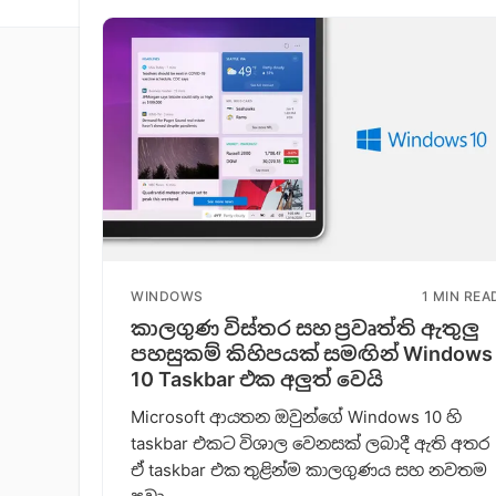
WINDOWS
1 MIN REA
කාලගුණ විස්තර සහ ප්‍රවෘත්ති ඇතුලු
පහසුකම් කිහිපයක් සමඟින් Windows
10 Taskbar එක අලුත් වෙයි
Microsoft ආයතන ඔවුන්ගේ Windows 10 හි
taskbar එකට විශාල වෙනසක් ලබාදී ඇති අතර
ඒ taskbar එක තුළින්ම කාලගුණය සහ නවතම