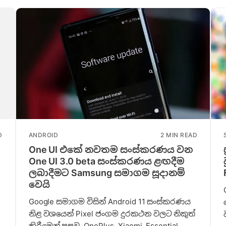
D
ANDROID
2 MIN READ
One UI එකේ නවතම සංස්කරණය වන
One UI 3.0 beta සංස්කරණය ළඟදීම
ලබාදීමට Samsung සමාගම සූදානම්
වෙයි
Google සමාගම විසින් Android 11 සංස්කරණය
නිළ වශයෙන් Pixel ජංගම දුරකථන වලට නිකුත්
කිරීමෙන් පසුව, OnePlus, Xiaomi, Essential