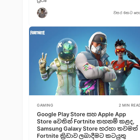
ප්‍රවෘ
වසර 6කට පෙ
GAMING
2 MIN REA
Google Play Store සහ Apple App
Store වෙතින් Fortnite තහනම් කළද,
Samsung Galaxy Store හරහා තවමත්
Fortnite ක්‍රිඩාව ලබාදීමට කටයුතු