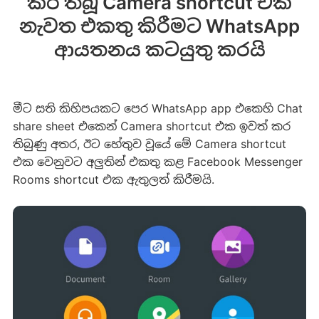
කර තිබූ Camera shortcut එක
නැවත එකතු කිරීමට WhatsApp
ආයතනය කටයුතු කරයි
මීට සති කිහිපයකට පෙර WhatsApp app එකෙහි Chat
share sheet එකෙන් Camera shortcut එක ඉවත් කර
තිබුණු අතර, ඊට හේතුව වූයේ මේ Camera shortcut
එක වෙනුවට අලුතින් එකතු කළ Facebook Messenger
Rooms shortcut එක ඇතුලත් කිරීමයි.