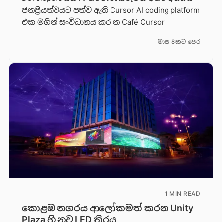
ජනප්‍රියත්වයට පත්ව ඇති Cursor AI coding platform
එක මගින් සංවිධානය කර න Café Cursor
මාස 8කට පෙර
1 MIN READ
කොළඹ නගරය ආලෝකමත් කරන Unity
Plaza හි නව LED තිරය