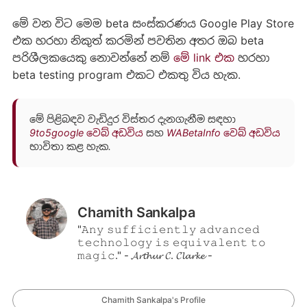
මේ වන විට මෙම beta සංස්කරණය Google Play Store
එක හරහා නිකුත් කරමින් පවතින අතර ඔබ beta
පරිශීලකයෙකු නොවන්නේ නම්
මේ link එක
හරහා
beta testing program එකට එකතු විය හැක.
මේ පිළිබඳව වැඩිදුර විස්තර දැනගැනීම සඳහා
9to5google වෙබ් අඩවිය
සහ
WABetaInfo වෙබ් අඩවිය
භාවිතා කළ හැක.
Chamith Sankalpa
"𝙰𝚗𝚢 𝚜𝚞𝚏𝚏𝚒𝚌𝚒𝚎𝚗𝚝𝚕𝚢 𝚊𝚍𝚟𝚊𝚗𝚌𝚎𝚍
𝚝𝚎𝚌𝚑𝚗𝚘𝚕𝚘𝚐𝚢 𝚒𝚜 𝚎𝚚𝚞𝚒𝚟𝚊𝚕𝚎𝚗𝚝 𝚝𝚘
𝚖𝚊𝚐𝚒𝚌." - 𝓐𝓻𝓽𝓱𝓾𝓻 𝓒. 𝓒𝓵𝓪𝓻𝓴𝓮 -
Chamith Sankalpa's Profile