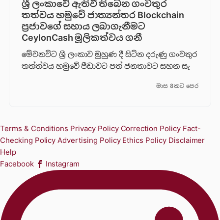
ශ්‍රී ලංකාවේ ඇතිවී තිබෙන ගංවතුර
තත්වය හමුවේ ජාත්‍යන්තර Blockchain
ප්‍රජාවගේ සහාය ලබාගැනීමට
CeylonCash මූලිකත්වය ග​නී
මේවනවිට ශ්‍රී ලංකාව මුහුණ දී සිටින දරුණු ගංවතුර
තත්ත්වය හමුවේ පීඩාවට පත් ජනතාවට සහන සැ
මාස 8කට පෙර
Terms & Conditions
Privacy Policy
Correction Policy
Fact-
Checking Policy
Advertising Policy
Ethics Policy
Disclaimer
Help
Facebook
Instagram