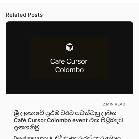
Related Posts
2 MIN READ
ශ්‍රී ලංකාවේ ප්‍රථම වරට පවත්වනු ලබන
Café Cursor Colombo event එක පිළිබඳව
දැනගනිමු
Developers සහ AI නිර්මාණකරුවන් අතර අතිශය