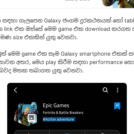
e සඳහා ගැලපෙන Galaxy ජංගම දුරකථනයක් හෝ tabl
ත link එක ඔස්සේ මෙම game එක download කරගත 
මණ size එකකින් යුතු වෙනවා.
් මෙම game එක සෑම Galaxy smartphone එකක්
නොවන අතර, මෙය play කිරීම සඳහා performance හො
 බවද මතක තබාගත යුතු වෙනවා.