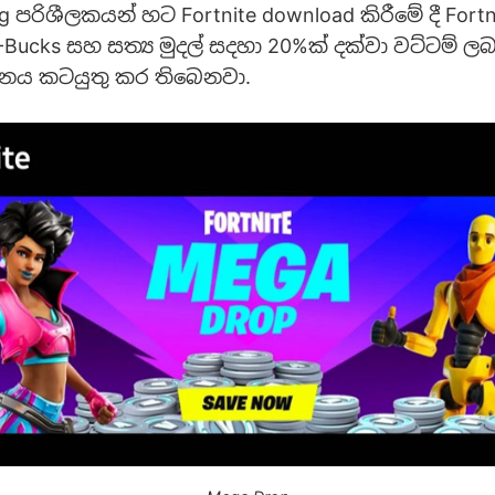
පරිශීලකයන් හට Fortnite download කිරීමේ දී Fortn
-Bucks සහ සත්‍ය මුදල් සදහා 20%ක් දක්වා වට්ටම් ලබ
ය කටයුතු කර තිබෙනවා.