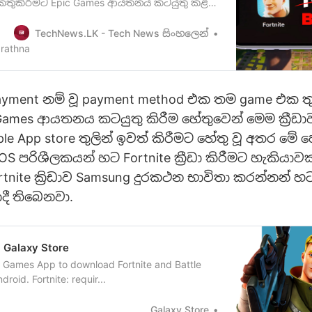
කතුකිරීමට Epic Games ආයතනය කටයුතු කළ
ැනුවත් කළා මතක ඇති. Fortnite mobile game
e Playstore හරහාද නිකුත් කිරීමට Epic
TechNews.LK - Tech News සිංහලෙන්
 කරයිFortnite
rathna
epicgames.com/fortnite/en-US/home]
ro…
 Payment නම් වූ payment method එක තම game එක 
Games ආයතනය කටයුතු කිරීම හේතුවෙන් මෙම ක්‍රීඩාව
le App store තුලින් ඉවත් කිරීමට හේතු වූ අතර මේ 
OS පරිශීලකයන් හට Fortnite ක්‍රීඩා කිරීමට හැකියා
ortnite ක්‍රිඩාව Samsung දුරකථන භාවිතා කරන්නන් හට ක
ී ති‍බෙනවා.
 Galaxy Store
ic Games App to download Fortnite and Battle
roid. Fortnite: requir...
Galaxy Store