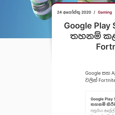
24 අගෝස්තු 2020
/
Gaming
Google Play 
තහනම් කළද
Fort
Google සහ A
වලින් Fortni
Google Play 
තහනම් කිරී
පසුගිය අප්‍රේ