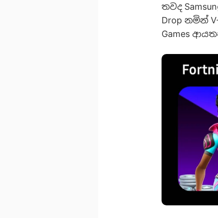
තවද Samsung 
Drop නමින් V
Games ආයතන