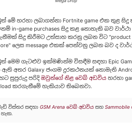
Mega Drop
 මේ හරහා ලබාගන්නා Fortnite game එක තුළ සිද
 එනම් in-game purchases සිදු කළ නොහැකි බව වාර්
නීමක් සිදු කිරීමට උත්සාහ කරනු ලබන විට "product 
s store" ලෙස message එකක් පෙන්වනු ලබන බව ද වාර්
් මෙම ගැටළුව ඉක්මණින්ම විසඳීම සඳහා Epic G
 ඇති අතර Galaxy ජංගම දුරකථනයක් නොමැති Andro
ට සුපුරුදු පරිදි
ඔවුන්ගේ නිළ වෙබ් අඩවිය
හරහා ga
load කරගැනීමේ හැකියාව තිබෙනවා.
වැඩි විස්තර සඳහා
GSM Arena වෙබ් අඩවිය
සහ
Sammobile 
 හැක.