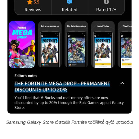
Samsung Galaxy Store එකෙහි Fortnite තවමත් ඇති ආකාරය