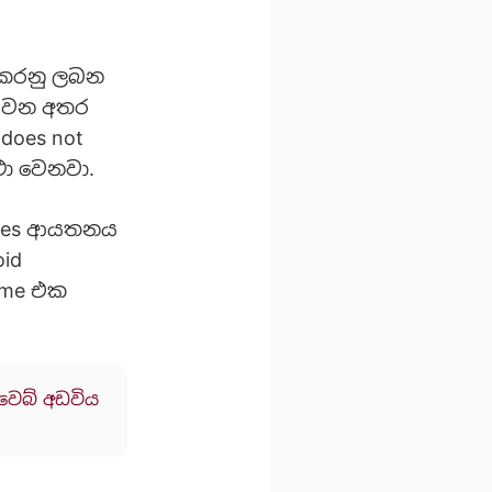
ු කරනු ලබන
ථා වන අතර
does not
ථා වෙනවා.
ames ආයතනය
id
me එක
වෙබ් අඩවිය