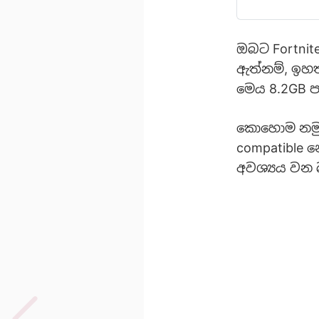
ඔබට Fortnit
ඇත්නම්, ඉහ
මෙය 8.2GB ප
කොහොම නමුත
compatible 
අවශ්‍යය වන