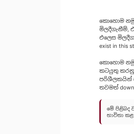
කොහොම නමුත්
මිලදීගැනීම්,
එලෙස මිලදීගැ
exist in thi
කොහොම නමුත
කටයුතු කරනු
පරිශීලකයින් හ
තවමත් down
මේ පිළිබද 
භාවිතා කළ