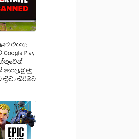
තුළට එකතු
 Google Play
හේතුවෙන්
වක් නොලැබුණු
්‍රීඩා කිරීමට