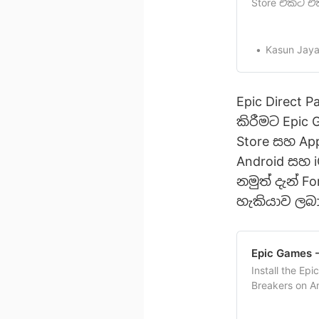
Store එකට එ
බව අපි ඔබව ද
එක දැන් Googl
ආයතනයකටයුතු
Kasun Jaya
[https://www.
පළමුවරටAnd
Epic Direct
කිරීමට Epic 
Store සහ App
Android සහ i
නමුත් දැන් F
හැකියාව ලබාද
Epic Games -
Install the Ep
Breakers on And