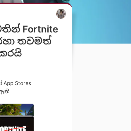
තින් Fortnite
හරහා තවමත්
 කරයි
 App Stores
ඇති.