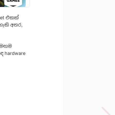
et එකක්
හැකි අතර,
 සමඟම
ඳ hardware