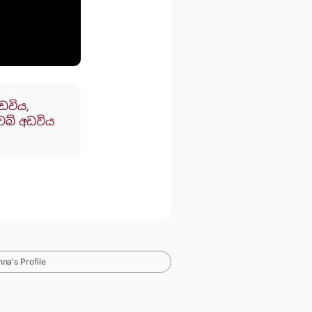
අඩවිය
,
ෙබ් අඩවිය
na's Profile