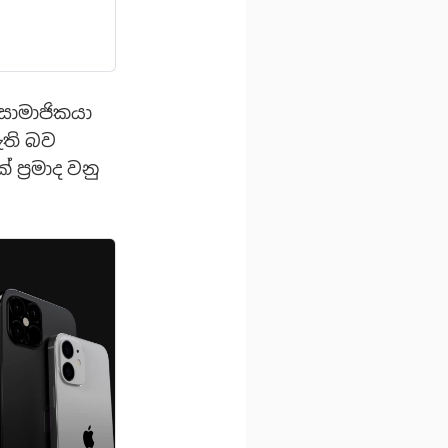
සාමාජිකයා
ඇති බව
ප්‍රමාද වනු