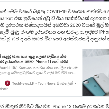
් මෙම වසරේ බළපෑ COVID-19 වසංගත තත්ත්වය 
arket එක ක්‍රමයෙන් අඩු වී ගිය තත්ත්වයක් දැකගත හ
ම දුරකථන නිෂ්පාදකයින් අභිබවා 2020 වසරේ මුල් ම
ලෙවි වුණු ජංගම දුරකථනය යන කිරුළ පැළඳීමට iPho
් වූ බව ද අපි ඔබව මීට පෙර අවස්ථාවකදී දැනුවත් 
ේ පළමු මාස හය තුළ ලොව වැඩියෙන්ම
ගම දුරකථනය බවට iPhone 11 පත් වෙයි
ag/covid-19/] වසංගත තත්වය නිසා ගෝලීය ජංගම
පොළ යම්පසුබෑමකට ලක් වී ඇති බව මීට පෙර
ුවත් කළා ඔබට මතක ඇති. 2020 ගෝලීය
 වෙළඳපොල බලාපොරොත්තු වූවාට වඩා පහළ
TechNews.LK - Tech News සිංහලෙන්
ුම් කරන බවනවතම වාර්තාවක් පෙන්වා
bhath
වසංගත ව්‍යාප්තිය [/tag/covid-19/] නිසා
 නිකුත් කිරීමට නියමිත iPhone 12 ජංගම දුරකථන 