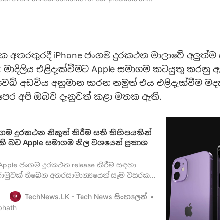
ක අතරතුරදී iPhone ජංගම දුරකථන මාලාවේ අලුත්ම 
2 මාදිලිය එළිදැක්වීමට Apple සමාගම කටයුතු කරනු 
ෙබ් අඩවිය අනුමාන කරන නමුත් එය එළිදැක්වීම මදක් 
පෙර අපි ඔබව දැනුවත් කළා මතක ඇති.
ංගම දුරකථන නිකුත් කිරීම සති කිහිපයකින්
 හැකි බව Apple සමාගම නිල වශයෙන් ප්‍රකාශ
 Apple ජංගම දුරකථන release කිරීම සඳහා
 රාමුවක් තිබෙන අතරසාමාන්‍යයෙන් සෑම වසරකම
මාසයේ දී Apple ජංගම දුරකථනයේ නව
 කිරීම සිදුවෙනවා. නමුත් මෙම වසරේ දී එය
TechNews.LK - Tech News සිංහලෙන්
ි බව විවිධ මූලාශ්‍ර ඔස්සේ ආරංචි පැතිරී ගියද
bhath
ළ වශයෙන් තහවුරු වී තිබුණේ නැහැ…