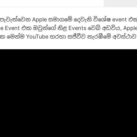
ව hardware හා software එකතු ක…
පැවැත්වෙන Apple සමාගමේ දෙවැනි විශේෂ event 
e Event එක ඔවුන්ගේ නිළ Events වෙබ් අඩවිය, Appl
එක මෙන්ම YouTube හරහා සජීවීව නැරඹීමේ අවස්ථාව