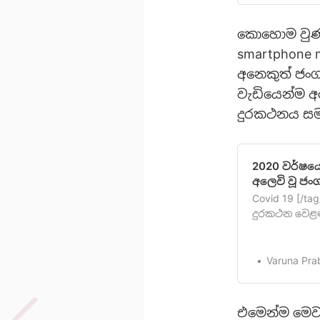
කොහොම වුණත
smartphone m
අනෙකුත් ජංග
වැඩියෙන්ම අ
දුරකථනය සමත
2020 වර්ෂය
අලෙවි වූ ජං
Covid 19 [/t
දුරකථන වෙළඳ
අපි ඔබව දැන
smartphone
යාමක් පෙන්න
Varuna Pra
දෙයිCOVID-19 
2020පළමු …
එමෙන්ම මෙවර