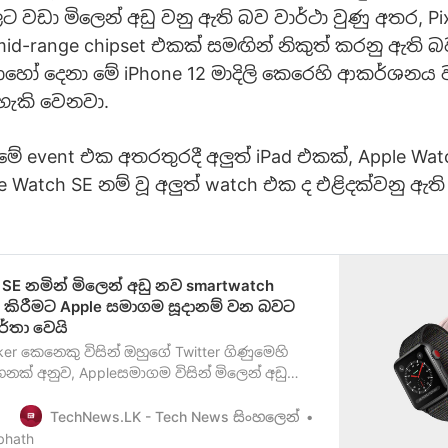
ලට වඩා මිලෙන් අඩු වනු ඇති බව වාර්ථා වුණු අතර, Pi
id-range chipset එකක් සමඟින් නිකුත් කරනු ඇති බ
ොහෝ දෙනා මේ iPhone 12 මාදිලි කෙරෙහි ආකර්ශනය 
හැකි වෙනවා.
 event එක අතරතුරදී අලුත් iPad එකක්, Apple Watc
 Watch SE නම් වූ අලුත් watch එක ද එළිදක්වනු ඇත
 SE නමින් මිලෙන් අඩු නව smartwatch
් කිරීමට Apple සමාගම සූදානම් වන බවට
්තා වෙයි
ker කෙනෙකු විසින් ඔහුගේ Twitter ගිණුමෙහි
ක් අනුව, Appleසමාගම විසින් මිලෙන් අඩු
එකක් නිකුත් කරන්නට සූදානම් වන බවට
 2021 වසර මුලදී නිකුත් වෙතැයි අපේක්ෂා කරන
TechNews.LK - Tech News සිංහලෙන්
ඩු smartwatch එක Applewatch 3 එකේ design
bhath