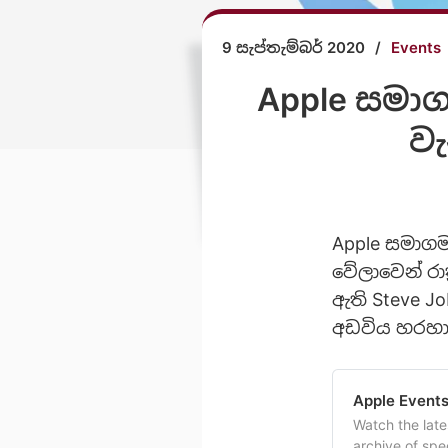
9 සැප්තැම්බර් 2020
/
Events
Apple සමාග
වැ
Apple සමාගම 
වේලාවෙන් රාත්
ඇති Steve Jo
අඩවිය හරහා
Apple Event
Watch the lat
archive of sp