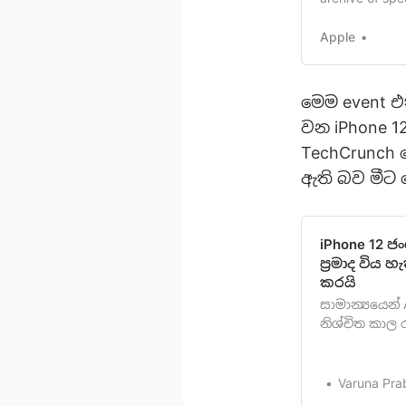
services.
Apple
මෙම event එ
වන iPhone 1
TechCrunch ව
ඇති බව මීට 
iPhone 12 ජ
ප්‍රමාද විය
කරයි
සාමාන්‍යයෙන්
නිශ්චිත කාල
සැප්තැම්බර් 
මාදිලියනිකුත්
වෙනස් විය හැක
Varuna Pra
එයමෙතෙක් නි