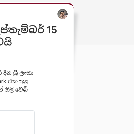
්තැම්බර් 15
ෙයි
ින ශ්‍රී ලංකා
Park එක තුළ
 නිළි වෙබ්