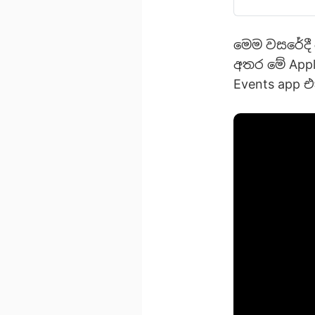
එකට අනුව, න
මෙම වසරේදී 
අතර මේ Appl
Events app 