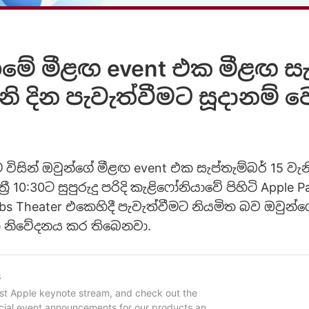
මේ මීළඟ event එක මීළඟ සැප
නි දින පැවැත්වීමට සූදානම් ව
විසින් ඔවුන්ගේ මීළඟ event එක සැප්තැම්බර් 15 වැනි ද
‍රී 10:30ට සුපුරුදු පරිදි කැළිෆෝනියාවේ පිහිටි Apple 
bs Theater එකෙහිදී පැවැත්වීමට නියමිත බව ඔවුන්ගේ
 නිවේදනය කර තිබෙනවා.
s
est Apple keynote stream, and check out the
ecial event announcements for our products and