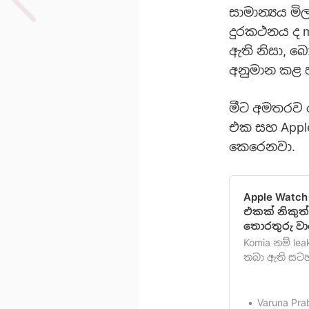
සාමාන්‍යය මි
දුරකථනය ද m
ඇති නිසා, බ
අනුමාන කළ 
මීට අමතරව මේ
එක සහ Apple
කෙරෙනවා.
Apple Watch
එකක් නිකුත
තොරතුරු වාර
Komia නම් lea
තබා ඇති සටහන
smartwatch 
වාර්ථාවෙනවා.
මෙම මිලෙන් අ
Varuna Pra