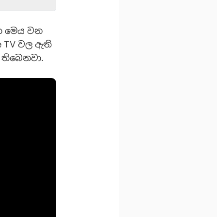
එක මෙය වන
e TV වල ඇති
 තිබෙනවා.