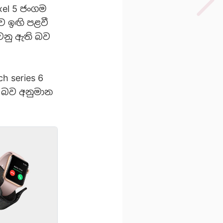
xel 5 ජංගම
ව ඉඟි පළවී
වනු ඇති බව
h series 6
ි බව අනුමාන