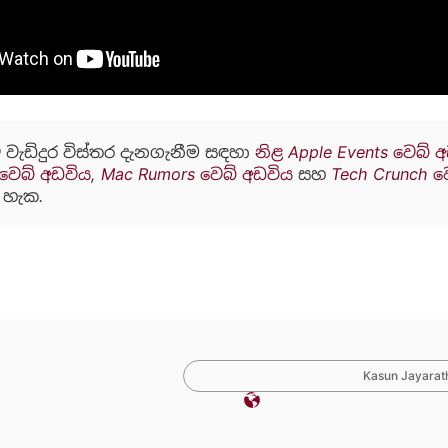
 වැඩිදුර විස්තර දැනගැනීම සඳහා
නිළ Apple Events වෙබ් 
වෙබ් අඩවිය
,
Mac Rumors වෙබ් අඩවිය
සහ
Tech Crunch ව
 හැක.
Kasun Jayarath