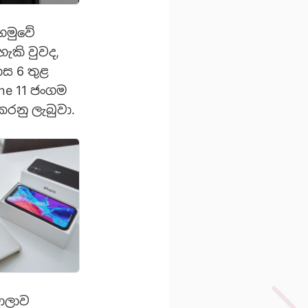
හමුවේ
ැකි වුවද,
ාස 6 තුළ
ne 11 ජංගම
කරනු ලැබුවා.
මාලාව