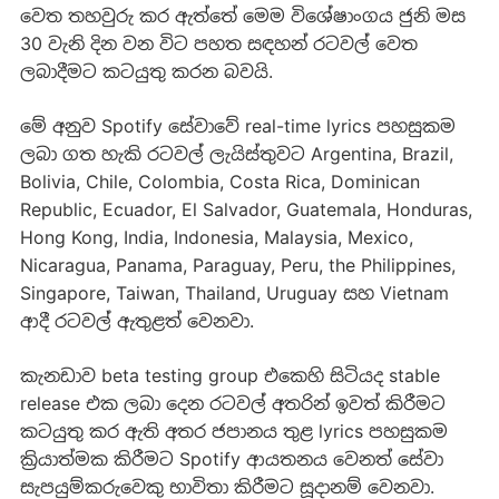
වෙත තහවුරු කර ඇත්තේ මෙම විශේෂාංගය ජුනි මස
30 වැනි දින වන විට පහත සඳහන් රටවල් වෙත
ලබාදීමට කටයුතු කරන බවයි.
මේ අනුව Spotify සේවාවේ real-time lyrics පහසුකම
ලබා ගත හැකි රටවල් ලැයිස්තුවට Argentina, Brazil,
Bolivia, Chile, Colombia, Costa Rica, Dominican
Republic, Ecuador, El Salvador, Guatemala, Honduras,
Hong Kong, India, Indonesia, Malaysia, Mexico,
Nicaragua, Panama, Paraguay, Peru, the Philippines,
Singapore, Taiwan, Thailand, Uruguay සහ Vietnam
ආදී රටවල් ඇතුළත් වෙනවා.
කැනඩාව beta testing group එකෙහි සිටියද stable
release එක ලබා දෙන රටවල් අතරින් ඉවත් කිරීමට
කටයුතු කර ඇති අතර ජපානය තුළ lyrics පහසුකම
ක්‍රියාත්මක කිරීමට Spotify ආයතනය වෙනත් සේවා
සැපයුම්කරුවෙකු භාවිතා කිරීමට සූදානම් වෙනවා.