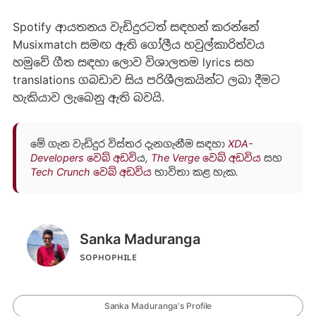
Spotify ආයතනය වැඩිදුරටත් සඳහන් කරන්නේ
Musixmatch සමඟ ඇති ගෝලීය හවුල්කාරිත්වය
හමුවේ ගීත සඳහා ලොව විශාලතම lyrics සහ
translations ගබඩාව සිය පරිශීලකයින්ට ලබා දීමට
හැකියාව ලැබෙනු ඇති බවයි.
මේ ගැන වැඩිදුර විස්තර දැනගැනීම සඳහා
XDA-
Developers වෙබ් අඩවි
ය,
The Verge වෙබ් අඩවිය
සහ
Tech Crunch වෙබ් අඩවිය
භාවිතා කළ හැක.
Sanka Maduranga
sᴏᴘʜᴏᴘʜɪʟᴇ
Sanka Maduranga's Profile