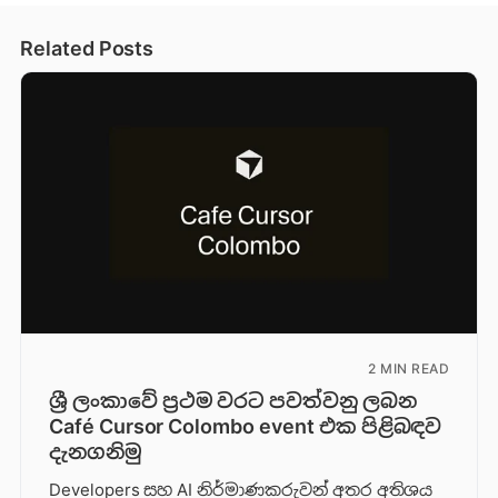
Related Posts
2 MIN READ
ශ්‍රී ලංකාවේ ප්‍රථම වරට පවත්වනු ලබන
Café Cursor Colombo event එක පිළිබඳව
දැනගනිමු
Developers සහ AI නිර්මාණකරුවන් අතර අතිශය