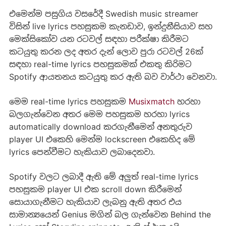
එමෙන්ම පසුගිය වසරේදී Swedish music streamer
විසින් live lyrics පහසුකම කැනඩාව, ඉන්දුනීසියාව සහ
මෙක්සිකෝව යන රටවල් සඳහා පරීක්ෂා කිරීමට
කටයුතු කරන ලද අතර දැන් ලොව පුරා රටවල් 26ක්
සඳහා real-time lyrics පහසුකමක් එකතු කිරිමට
Spotify ආයතනය කටයුතු කර ඇති බව වාර්ථා වෙනවා.
මෙම real-time lyrics පහසුකම
Musixmatch
හරහා
බලගැන්වෙන අතර මෙම පහසුකම හරහා lyrics
automatically download කරගැනීමෙන් අනතුරුව
player UI එකෙහි මෙන්ම lockscreen එකෙහිද මේ
lyrics පෙන්වීමට හැකියාව ලබාදෙනවා.
Spotify වලට ලබාදී ඇති මේ අලුත් real-time lyrics
පහසුකම player UI එක scroll down කිරීමෙන්
සොයාගැනීමට හැකියාව ලැබනු ඇති අතර එය
සාමාන්‍යයෙන් Genius මගින් බල ගැන්වෙන Behind the