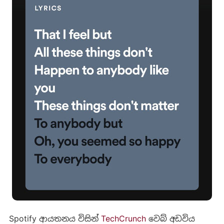
Spotify ආයතනය විසින්
TechCrunch
වෙබ් අඩවිය