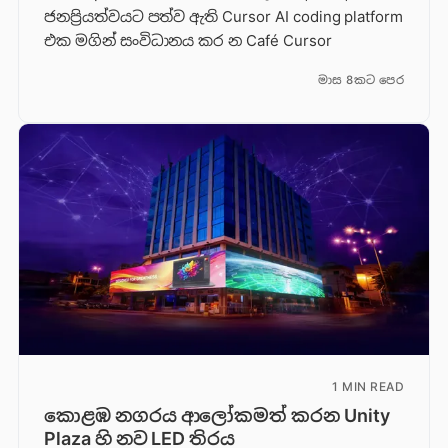
ජනප්‍රියත්වයට පත්ව ඇති Cursor AI coding platform
එක මගින් සංවිධානය කර න Café Cursor
මාස 8කට පෙර
1 MIN READ
කොළඹ නගරය ආලෝකමත් කරන Unity
Plaza හි නව LED තිරය