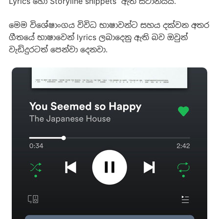
Lyrics හෝ Storyline snippets ඇති ස්ථානයයි.
මෙම විශේෂාංගය විවිධ භාෂාවන්ට සහය දක්වන අතර
ගීතයේ භාෂාවෙන් lyrics ලබාදෙනු ඇති බව ඔවුන්
වැඩිදුරටත් පෙන්වා දෙනවා.