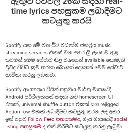
ඇතුළු රටවල් 26ක් සඳහා real-
time lyrics පහසුකම ලබාදීමට
කටයුතු කරයි
Spotify යනු මේ වන විට වඩාත්ම ජනප්‍රිය music
streaming services එකක් වන අතර ශ්‍රී ලංකාව තුළ
තවමත් මෙම සේවාව නිළ වශයෙන් available නොමැති
වුවද විවිධ ක්‍රම හරහා බොහෝ දෙනෙක් මෙම සේවාව
භාවිතා කරනු ලබනවා.
Spotify ආයතනය විසින් පසුගිය මාර්තු මාසයේදී
Android පරිශීලකයන් සඳහා නව homescreen UI
එකක්, universal shuffle button එකක් සහ rejigged
Action row එකක් ලබාදීමට කටයුතු කරන ලද අතර
ඉන් පසුව
Follow Feed පහසුකමද
, මැයි මාසයේදී
social
listing පහසුකම
ද එක් කිරීමට කටයුතු කරනු ලැබුවා.