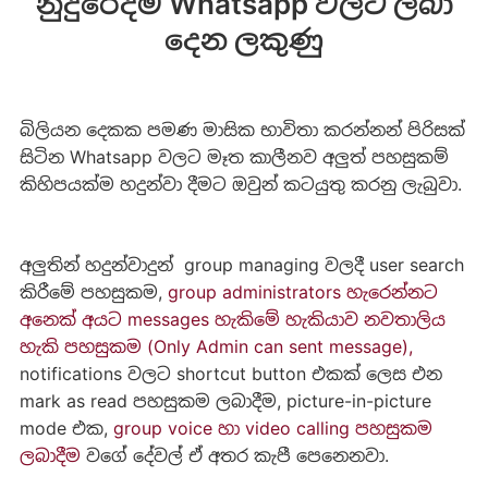
නුදුරේදීම Whatsapp වලට ලබා
දෙන ලකුණු
බිලියන දෙකක පමණ මාසික භාවිතා කරන්නන් පිරිසක්
සිටින Whatsapp වලට මෑත කාලීනව අලුත් පහසුකම්
කිහිපයක්ම හදුන්වා දීමට ඔවුන් කටයුතු කරනු ලැබුවා.
අලුතින් හදුන්වාදුන් group managing වලදී user search
කිරීමේ පහසුකම,
group administrators හැරෙන්නට
අනෙක් අයට messages හැකිමේ හැකියාව නවතාලිය
හැකි පහසුකම (Only Admin can sent message),
notifications වලට shortcut button එකක් ලෙස එන
mark as read පහසුකම ලබාදීම, picture-in-picture
mode එක,
group voice හා video calling පහසුකම
ලබාදීම
වගේ දේවල් ඒ අතර කැපී පෙනෙනවා.