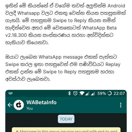
ඉතින් මේ කියන්නේ ඒ වග‍ේම තවත් අලුතින්ම Android
වලදී Whatsapp වලට එකතු වෙන්න තියන පහසුකමක්
ගැනයි. ‍මේ පහසුකම Swipe to Reply කියන නමින්
හැඳින්වෙන අතර මේ වෙනකොටත් WhatsApp Beta
v2.18.300 කියන සංස්කරණය හරහා අත්විදින්නට
හැකියාව තියෙනවා.
ඔයාට ලැබෙන WhatsApp message එකක් පැත්තට
Swipe කරල ඉතා පහසුවෙන් එම පණිවිඩයට Replay
එකක් දාන්න මේ Swipe to Reply පහසුකම හරහා
අවස්ථාව ලැබෙනවා.