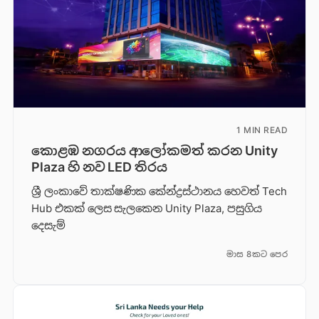
1 MIN READ
කොළඹ නගරය ආලෝකමත් කරන Unity
Plaza හි නව LED තිරය
ශ්‍රී ලංකාවේ තාක්ෂණික කේන්ද්‍රස්ථානය හෙවත් Tech
Hub එකක් ලෙස සැලකෙන Unity Plaza, පසුගිය
දෙසැම්
මාස 8කට පෙර