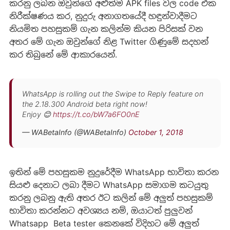
කරනු ලබන ඔවුන්ගේ අළුත්ම APK files වල code එක
නිරීක්ෂණය කර, නුදුරු අනාගතයේදී හඳුන්වාදීමට
නියමිත පහසුකම් ගැන කලින්ම කියන පිරිසක් වන
අතර මේ ගැන ඔවුන්ගේ නිළ Twitter ගිණුමේ සදහන්
කර තිබුනේ මේ ආකාරයෙන්.
WhatsApp is rolling out the Swipe to Reply feature on
the 2.18.300 Android beta right now!
Enjoy 😊
https://t.co/bW7a6FO0nE
— WABetaInfo (@WABetaInfo)
October 1, 2018
ඉතින් මේ පහසුකම නුදුරේදීම WhatsApp භාවිතා කරන
සියළු දෙනාට ලබා දීමට WhatsApp සමාගම කටයුතු
කරනු ලබනු ඇති අතර ඊට කලින් මේ අලුත් පහසුකම්
භාවිතා කරන්නට අවශ්‍යය නම්, ඔයාටත් පුලුවන්
Whatsapp Beta tester කෙනකේ විදිහට මේ අලුත්