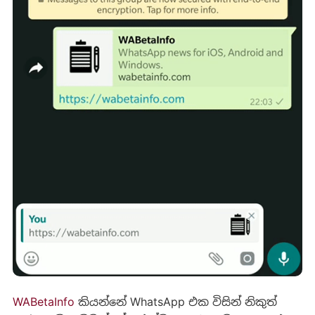
WABetaInfo
කියන්නේ WhatsApp එක විසින් නිකුත්