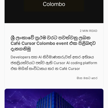
2 MIN READ
ශ්‍රී ලංකාවේ ප්‍රථම වරට පවත්වනු ලබන
Café Cursor Colombo event එක පිළිබඳව
දැනගනිමු
Developers සහ AI නිර්මාණකරුවන් අතර අතිශය
ජනප්‍රියත්වයට පත්ව ඇති Cursor AI coding platform
එක මගින් සංවිධානය කර න Café Cursor
මාස 8කට පෙර