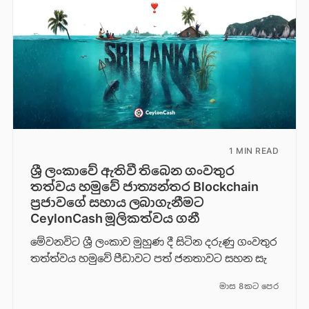
1 MIN READ
ශ්‍රී ලංකාවේ ඇතිවී තිබෙන ගංවතුර
තත්වය හමුවේ ජාත්‍යන්තර Blockchain
ප්‍රජාවගේ සහාය ලබාගැනීමට
CeylonCash මූලිකත්වය ග​නී
මේවනවිට ශ්‍රී ලංකාව මුහුණ දී සිටින දරුණු ගංවතුර
තත්ත්වය හමුවේ පීඩාවට පත් ජනතාවට සහන සැ
මාස 8කට පෙර