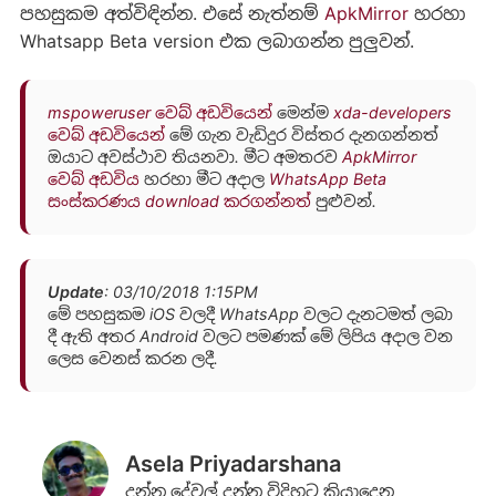
පහසුකම අත්විඳින්න. එස‍ේ නැත්නම්
ApkMirror
හරහා
Whatsapp Beta version එක ලබාගන්න පුලුවන්.
mspoweruser වෙබ් අඩවියෙන්
මෙන්ම
xda-developers
වෙබ් අඩවියෙන්
මේ ගැන වැඩිදුර විස්තර දැනගන්නත්
ඔයාට අවස්ථාව තියනවා. මීට අමතරව
ApkMirror
වෙබ් අඩවිය
හරහා මීට අදාල
WhatsApp Beta
සංස්කරණය download කරගන්නත්
පුළුවන්.
Update
: 03/10/2018 1:15PM
මේ පහසුකම iOS වලදී WhatsApp වලට දැනටමත් ලබා
දී ඇති අතර Android වලට පමණක් මේ ලිපිය අදාල වන
ලෙස වෙනස් කරන ලදී.
Asela Priyadarshana
දන්න දේවල් දන්න විදිහට කියාදෙන