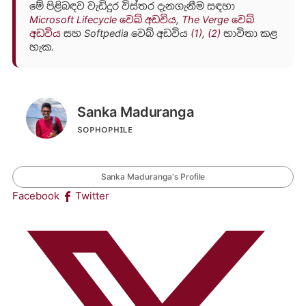
මේ පිළිබඳව වැඩිදුර විස්තර දැනගැනීම සඳහා
Microsoft Lifecycle වෙබ් අඩවිය
,
The Verge වෙබ්
අඩවිය
සහ Softpedia වෙබ් අඩවිය
(1)
,
(2)
භාවිතා කළ
හැක.
Sanka Maduranga
sᴏᴘʜᴏᴘʜɪʟᴇ
Sanka Maduranga's Profile
Facebook
Twitter