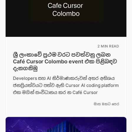
2 MIN READ
ශ්‍රී ලංකාවේ ප්‍රථම වරට පවත්වනු ලබන
Café Cursor Colombo event එක පිළිබඳව
දැනගනිමු
Developers සහ AI නිර්මාණකරුවන් අතර අතිශය
ජනප්‍රියත්වයට පත්ව ඇති Cursor AI coding platform
එක මගින් සංවිධානය කර න Café Cursor
මාස 8කට පෙර