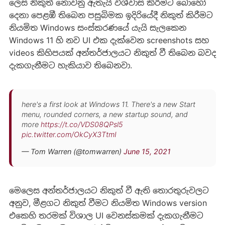
ලෙස නිකුත් නොවනු ඇතැයි විශ්වාස කිරීමට බොහෝ
දෙනා පෙළඹී තිබෙන පසුබිමක ඉදිරියේදී නිකුත් කිරීමට
නියමිත Windows සංස්කරණයේ යැයි සැලකෙන
Windows 11 හි නව UI එක දැක්වෙන screenshots සහ
videos කිහිපයක් අන්තර්ජාලයට නිකුත් වී තිබෙන බවද
දැකගැනීමට හැකියාව තිබෙනවා.
here's a first look at Windows 11. There's a new Start
menu, rounded corners, a new startup sound, and
more
https://t.co/VDS08QPsl5
pic.twitter.com/OkCyX3TtmI
— Tom Warren (@tomwarren)
June 15, 2021
මෙලෙස අන්තර්ජාලයට නිකුත් වී ඇති තොරතුරුවලට
අනුව, මීළගට නිකුත් වීමට නියමිත Windows version
එකෙහි තරමක් විශාල UI වෙනස්කමක් දැකගැනීමට