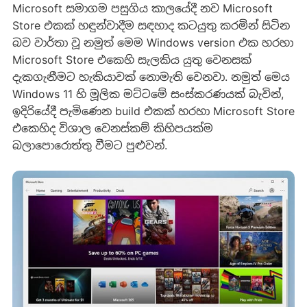
Microsoft සමාගම පසුගිය කාලයේදී නව Microsoft
Store එකක් හඳුන්වාදීම සඳහාද කටයුතු කරමින් සිටින
බව වාර්තා වූ නමුත් මෙම Windows version එක හරහා
Microsoft Store එකෙහි සැලකිය යුතු වෙනසක්
දැකගැනීමට හැකියාවක් නොමැති වෙනවා. නමුත් මෙය
Windows 11 හි මූලික මට්ටමේ සංස්කරණයක් බැවින්,
ඉදිරියේදී පැමිණෙන build එකක් හරහා Microsoft Store
එකෙහිද විශාල වෙනස්කම් කිහිපයක්ම
බලාපොරොත්තු වීමට පුළුවන්.