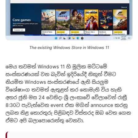
The existing Windows Store in Windows 11
මෙය තවමත් Windows 11 හි මූලික මට්ටමේ
සංස්කරණයක් වන බැවින් ඉදිරියේදී නිකුත් වීමට
නියමිත Windows සංස්කරණයේ ඇති සියලුම
විශේෂාංග තවමත් ඇතුළත් කර නොමැති විය හැකි
අතර ජුනි මස 24 වෙනිදා ශ්‍රී ලංකාවේ වේලාවෙන් රාත්‍රී
8:30ට පැවැත්වෙන event එක මගින් announce කරනු
ලබන නිළ තොරතුරු පිළිබඳව විස්තරද ඔබ වෙත ගෙන
ඒමට අපි බලාපොරොත්තු වෙනවා.