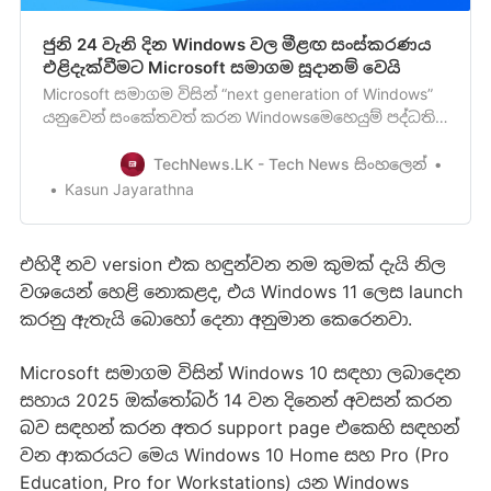
ජුනි 24 වැනි දින Windows වල මීළඟ සංස්කරණය
එළිදැක්වීමට Microsoft සමාගම සූදානම් වෙයි
Microsoft සමාගම විසින් “next generation of Windows”
යනුවෙන් සංකේතවත් කරන Windowsමෙහෙයුම් පද්ධති
මාලාවේ මීළඟ සංස්කරණය යැයි සැළකිය හැකි
සංස්කරණයක් පිළිබඳවපසුගියදා පැවති Build event එක
TechNews.LK - Tech News සිංහලෙන්
අතරතුරදී කෙටියෙන් සඳහන් කරනු ලැබුවා. මේ වන විට
Kasun Jayarathna
මෙම අලුත් Windows සංස්කරණය එළිදැක්වීම සඳහා වන
event එක පැවැත්වීමටනි…
එහිදී නව version එක හඳුන්වන නම කුමක් දැයි නිල
වශයෙන් හෙළි නොකළද, එය Windows 11 ලෙස launch
කරනු ඇතැයි බොහෝ දෙනා අනුමාන කෙරෙනවා.
Microsoft සමාගම විසින් Windows 10 සඳහා ලබාදෙන
සහාය 2025 ඔක්තෝබර් 14 වන දිනෙන් අවසන් කරන
බව සඳහන් කරන අතර support page එකෙහි සඳහන්
වන ආකරයට මෙය Windows 10 Home සහ Pro (Pro
Education, Pro for Workstations) යන Windows