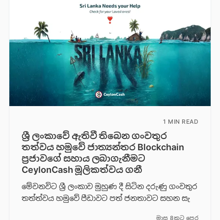
1 MIN READ
ශ්‍රී ලංකාවේ ඇතිවී තිබෙන ගංවතුර
තත්වය හමුවේ ජාත්‍යන්තර Blockchain
ප්‍රජාවගේ සහාය ලබාගැනීමට
CeylonCash මූලිකත්වය ග​නී
මේවනවිට ශ්‍රී ලංකාව මුහුණ දී සිටින දරුණු ගංවතුර
තත්ත්වය හමුවේ පීඩාවට පත් ජනතාවට සහන සැ
මාස 8කට පෙර