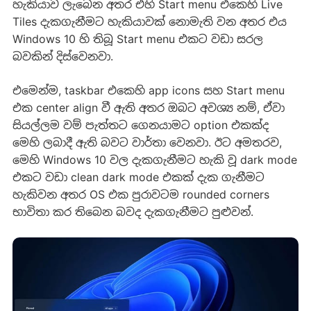
හැකියාව ලැබෙන අතර එහි Start menu එකෙහි Live
Tiles දැකගැනීමට හැකියාවක් නොමැති වන අතර එය
Windows 10 හි තිබූ Start menu එකට වඩා සරල
බවකින් දිස්වෙනවා.
එමෙන්ම, taskbar එකෙහි app icons සහ Start menu
එක center align වී ඇති අතර ඔබට අවශ්‍ය නම්, ඒවා
සියල්ලම වම් පැත්තට ගෙනයාමට option එකක්ද
මෙහි ලබාදී ඇති බවට වාර්තා වෙනවා. ඊට අමතරව,
මෙහි Windows 10 වල දැකගැනීමට හැකි වූ dark mode
එකට වඩා clean dark mode එකක් දැක ගැනීමට
හැකිවන අතර OS එක පුරාවටම rounded corners
භාවිතා කර තිබෙන බවද දැකගැනීමට පුළුවන්.