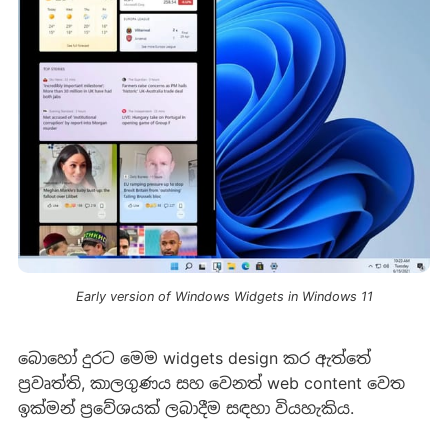
Early version of Windows Widgets in Windows 11
බොහෝ දුරට මෙම widgets design කර ඇත්තේ
ප්‍රවෘත්ති, කාලගුණය සහ වෙනත් web content වෙත
ඉක්මන් ප්‍රවේශයක් ලබාදීම සඳහා වියහැකිය.