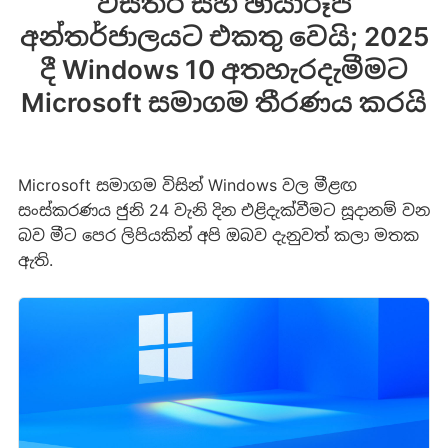
විස්තර සහ ඡායාරූප
අන්තර්ජාලයට එකතු වෙයි; 2025
දී Windows 10 අතහැරදැමීමට
Microsoft සමාගම තීරණය කරයි
Microsoft සමාගම විසින් Windows වල මීළඟ
සංස්කරණය ජුනි 24 වැනි දින එළිදැක්වීමට සූදානම් වන
බව මීට පෙර ලිපියකින් අපි ඔබව දැනුවත් කලා මතක
ඇති.