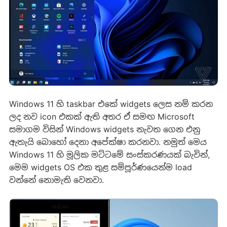
Windows 11 හි taskbar එකේ widgets ලෙස නම් කරන
ලද නව icon එකක් ඇති අතර ඒ සමඟ Microsoft
සමාගම විසින් Windows widgets නැවත ගෙන එනු
ඇතැයි බොහෝ දෙනා අපේක්ෂා කරනවා. නමුත් මෙය
Windows 11 හි මූලික මට්ටමේ සංස්කරණයක් බැවින්,
මෙම widgets OS එක තුළ සම්පූර්ණයෙන්ම load
වන්නේ නොමැති වෙනවා.