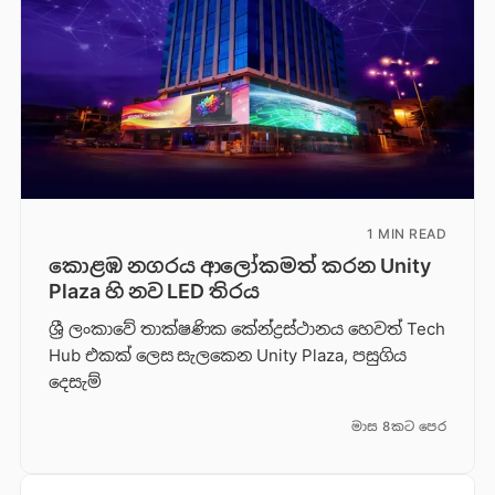
1 MIN READ
කොළඹ නගරය ආලෝකමත් කරන Unity
Plaza හි නව LED තිරය
ශ්‍රී ලංකාවේ තාක්ෂණික කේන්ද්‍රස්ථානය හෙවත් Tech
Hub එකක් ලෙස සැලකෙන Unity Plaza, පසුගිය
දෙසැම්
මාස 8කට පෙර