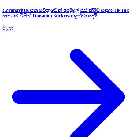
Coronavirus එක වෙනුවෙන් අරමුදල් රැස් කිරීම සඳහා TikTok
සමාගම විසින් Donation Stickers හදුන්වා දෙයි
ඊළඟ