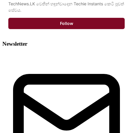
TechNews.LK වෙතින් හඳුන්වාදෙන Techie Instants කෙටි පුවත් 
සේවය.
Follow
Newsletter