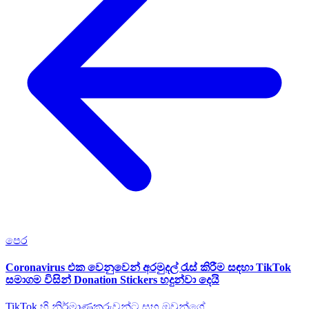
පෙර
Coronavirus එක වෙනුවෙන් අරමුදල් රැස් කිරීම සඳහා TikTok
සමාගම විසින් Donation Stickers හදුන්වා දෙයි
TikTok හි නිර්මාණකරුවන්ට සහ ඔවුන්ගේ