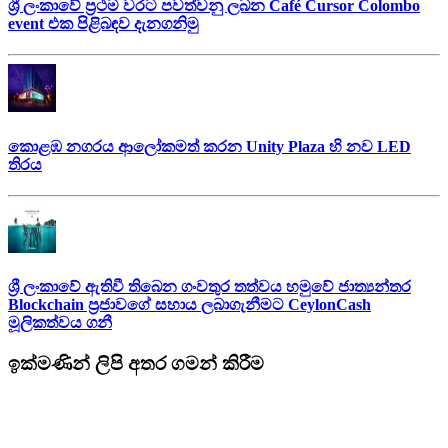
ශ්‍රී ලංකාවේ ප්‍රථම වරට පවත්වනු ලබන Café Cursor Colombo
event එක පිළිබඳව දැනගනිමු
කොළඹ නගරය ආලෝකමත් කරන Unity Plaza හි නව LED
තිරය
ශ්‍රී ලංකාවේ ඇතිවී තිබෙන ගංවතුර තත්වය හමුවේ ජාත්‍යන්තර
Blockchain ප්‍රජාවගේ සහාය ලබාගැනීමට CeylonCash
මූලිකත්වය ග​නී
ඉක්මණින් ලිපි අතර ගමන් කිරීම