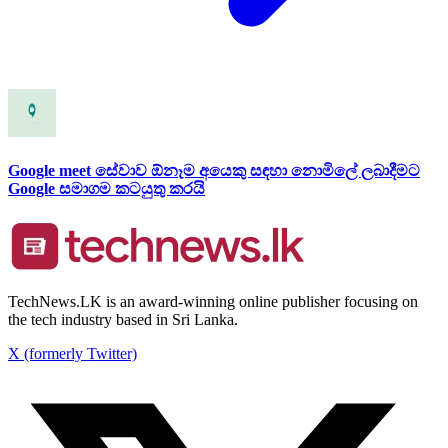
Google meet සේවාව ඕනෑම අයෙකු සඳහා නොමිලේ ලබාදීමට
Google සමාගම කටයුතු කරයි
TechNews.LK is an award-winning online publisher focusing on
the tech industry based in Sri Lanka.
X (formerly Twitter)