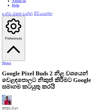
About us
Help
දැන්ම එකතු වන්න
පිවිසෙන්න
Preferences
News
Google Pixel Buds 2 නිළ වශයෙන්
වෙළඳපොලට නිකුත් කිරීමට Google
සමාගම කටයුතු කරයි
කතුවරයා