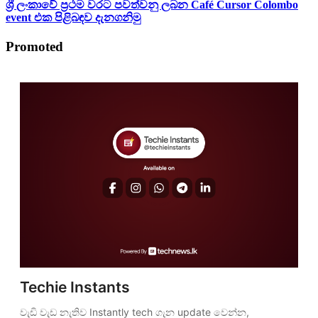
ශ්‍රී ලංකාවේ ප්‍රථම වරට පවත්වනු ලබන Café Cursor Colombo
event එක පිළිබඳව දැනගනිමු
Promoted
Techie Instants
වැඩි වැඩ නැතිව Instantly tech ගැන update වෙන්න, 