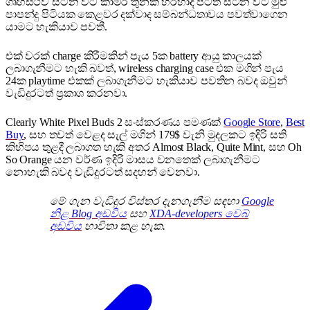
ගෘහස්ථව සිටින විට කාමර තුනක් හරහාද පිටත සිටින විට මුළු
පාපන්දු පිටියක කෙළවර දක්වාද සම්බන්ධතාවය පවත්වාගෙන
යාමට හැකියාව පවතී.
එක් වරක් charge කිරීමකින් පැය 5ක battery ආයු කාලයක්
ලබාගැනීමට හැකි බවත්, wireless charging case එක මගින් පැය
24ක playtime එකක් ලබාගැනීමට හැකියාව පවතින බවද ඔවුන්
වැඩිදුරටත් ප්‍රකාශ කරනවා.
Clearly White Pixel Buds 2 සංස්කරණය පමණක්
Google Store
,
Best
Buy
, සහ තවත් වෙළද සැල් මගින් 179$ වැනි මුදලකට ඉදිරි සති
කිහිපය තුළදී ලබාගත හැකි අතර Almost Black, Quite Mint, සහ Oh
So Orange යන වර්ණ ඉදිරි මාසය වනතෙක් ලබාගැනීමට
නොහැකි බවද වැඩිදුරටත් සදහන් වෙනවා.
මේ ගැන වැඩිදුර විස්තර දැනගැනීම සඳහා
Google
නිළ Blog අඩවිය
සහ
XDA-developers වෙබ්
අඩවිය
භාවිතා කළ හැක.