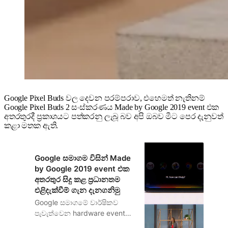
Google Pixel Buds වල දෙවන පරම්පරාව, එහෙමත් නැතිනම්
Google Pixel Buds 2 සංස්කරණය Made by Google 2019 event එක
අතරතුරදී ප්‍රකාශයට පත්කරනු ලැබූ බව අපි ඔබව මීට පෙර දැනුවත්
කළා මතක ඇති.
Google සමාගම විසින් Made
by Google 2019 event එක
අතරතුර සිදු කළ ප්‍රධානතම
එළිදැක්වීම් ගැන දැනගනිමු
Google සමාගමේ වාර්ෂිකව
පැවැත්වෙන hardware event
එක වන Made by Google