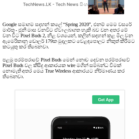
event එකේ මේ වර්ෂය සඳහා වූ
TechNews.LK - Tech News සිංහලෙන්
Kasun Jayarathn
event එක ඊයේ දිනයේ New
York නගරයේදී පැවැත්වීමට
කටයුතු කළා. ලොව පුරා
Google සමාගම සදහන් කලේ “Spring 2020”, එනම් මෙම වසරේ
මාර්තු - ජුනි මාස වනවිට ඒවා ලබාගත හැකි බව වන අතර මේ
බොහෝ දෙනෙකු මේ event
වන විට Pixel Buds 2, නිළ වශයෙන්, කලින් සඳහන් කළ මිල වන
එක දෙස නොයිවසිල්ලෙන් බළා
ඇමෙරිකානු ඩොලර් 179ක මුදලකට වෙළඳපොලට නිකුත් කිරීමට
සිටින්නේ මෙහිදී ප්‍රධාන
කටයුතු කර තිබෙනවා.
වශයෙන්ම Google Pixel ජංගම
දුරකථන මාලාවේ අලුත්ම ජංගම
පළමු පරම්පරාවේ Pixel Buds මෙන් නොව දෙවන පරම්පරාවේ
දුරකථනය එළිදැ…
Pixel Buds වල කිසිදු ආකාරයක wire මගින් සම්බන්ධ වීමක්
නොමැති අතර මෙය True Wireless ආකාරයට නිර්මාණය කර
තිබෙනවා.