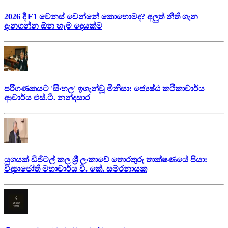
2026 දී F1 වෙනස් වෙන්නේ කොහොමද? අලුත් නීති ගැන
දැනගන්න ඕන හැම දෙයක්ම
පරිගණකයට 'සිංහල' ඉගැන්වූ මිනිසා: ජ්‍යෙෂ්ඨ කථිකාචාර්ය
ආචාර්ය එස්.ටී. නන්දසාර
යුගයක් ඩිජිටල් කල ශ්‍රී ලංකාවේ තොරතුරු තාක්ෂණයේ පියා:
විද්‍යාජෝති මහාචාර්ය වී. කේ. සමරනායක