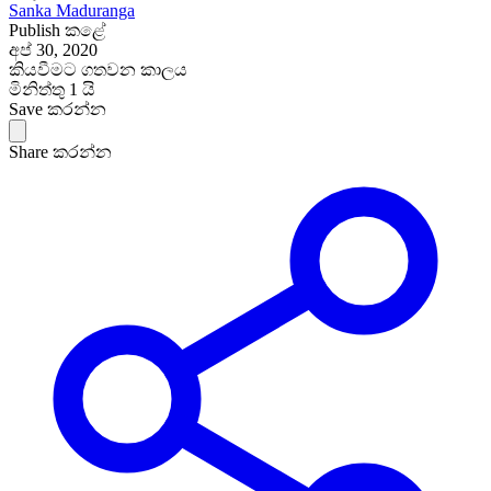
Sanka Maduranga
Publish කළේ
අප් 30, 2020
කියවීමට ගතවන කාලය
මිනිත්තු 1 යි
Save කරන්න
Share කරන්න