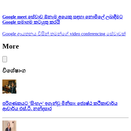
Google meet සේවාව ඕනෑම අයෙකු සඳහා නොමිලේ ලබාදීමට
Google සමාගම කටයුතු කරයි
Google ආයතනය විසින් තමන්ගේ video conferencing සේවාවක්
More
විශේෂාංග
පරිගණකයට 'සිංහල' ඉගැන්වූ මිනිසා: ජ්‍යෙෂ්ඨ කථිකාචාර්ය
ආචාර්ය එස්.ටී. නන්දසාර