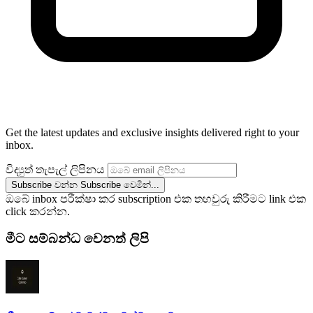
Get the latest updates and exclusive insights delivered right to your
inbox.
විද්‍යුත් තැපැල් ලිපිනය
Subscribe වන්න
Subscribe වෙමින්...
ඔබේ inbox පරීක්ෂා කර subscription එක තහවුරු කිරීමට link එක
click කරන්න.
මීට සම්බන්ධ වෙනත් ලිපි