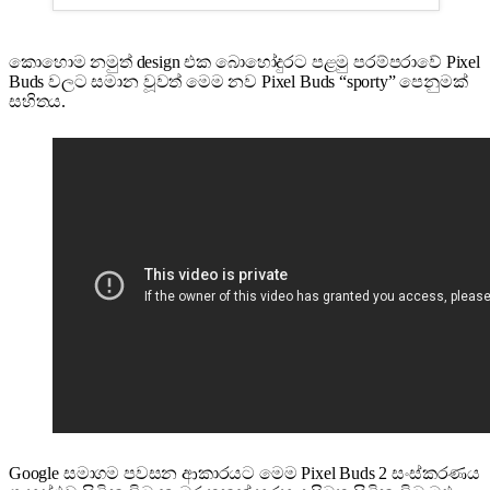
කොහොම නමුත් design එක බොහෝදුරට පළමු පරම්පරාවේ Pixel
Buds වලට සමාන වූවත් මෙම නව Pixel Buds “sporty” පෙනුමක්
සහිතය.
Google සමාගම පවසන ආකාරයට මෙම Pixel Buds 2 සංස්කරණය